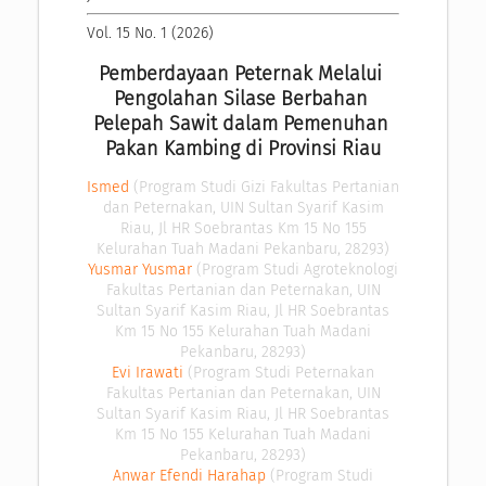
Vol. 15 No. 1 (2026)
Pemberdayaan Peternak Melalui 
Pengolahan Silase Berbahan 
Pelepah Sawit dalam Pemenuhan 
Pakan Kambing di Provinsi Riau
Ismed
(Program Studi Gizi Fakultas Pertanian
dan Peternakan, UIN Sultan Syarif Kasim
Riau, Jl HR Soebrantas Km 15 No 155
Kelurahan Tuah Madani Pekanbaru, 28293)
Yusmar Yusmar
(Program Studi Agroteknologi
Fakultas Pertanian dan Peternakan, UIN
Sultan Syarif Kasim Riau, Jl HR Soebrantas
Km 15 No 155 Kelurahan Tuah Madani
Pekanbaru, 28293)
Evi Irawati
(Program Studi Peternakan
Fakultas Pertanian dan Peternakan, UIN
Sultan Syarif Kasim Riau, Jl HR Soebrantas
Km 15 No 155 Kelurahan Tuah Madani
Pekanbaru, 28293)
Anwar Efendi Harahap
(Program Studi