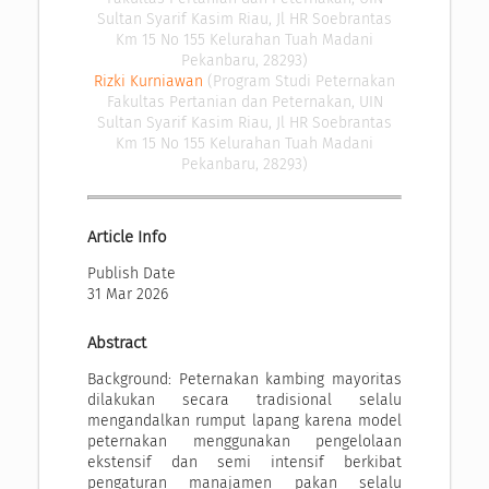
Sultan Syarif Kasim Riau, Jl HR Soebrantas
Km 15 No 155 Kelurahan Tuah Madani
Pekanbaru, 28293)
Rizki Kurniawan
(Program Studi Peternakan
Fakultas Pertanian dan Peternakan, UIN
Sultan Syarif Kasim Riau, Jl HR Soebrantas
Km 15 No 155 Kelurahan Tuah Madani
Pekanbaru, 28293)
Article Info
Publish Date
31 Mar 2026
Abstract
Background: Peternakan kambing mayoritas
dilakukan secara tradisional selalu
mengandalkan rumput lapang karena model
peternakan menggunakan pengelolaan
ekstensif dan semi intensif berkibat
pengaturan manajamen pakan selalu