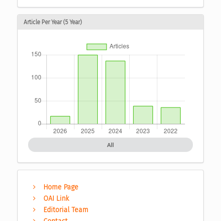
Article Per Year (5 Year)
All
Home Page
OAI Link
Editorial Team