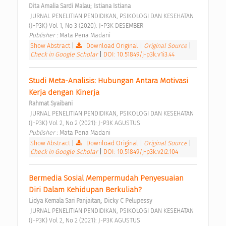
;
Dita Amalia Sardi Malau
Istiana Istiana
 JURNAL PENELITIAN PENDIDIKAN, PSIKOLOGI DAN KESEHATAN 
(J-P3K) Vol 1, No 3 (2020): J-P3K DESEMBER 
Publisher : 
Mata Pena Madani 
Show Abstract
|
Download Original
|
Original Source
|
Check in Google Scholar
|
DOI: 10.51849/j-p3k.v1i3.44
Studi Meta-Analisis: Hubungan Antara Motivasi 
Kerja dengan Kinerja 
Rahmat Syaibani
 JURNAL PENELITIAN PENDIDIKAN, PSIKOLOGI DAN KESEHATAN 
(J-P3K) Vol 2, No 2 (2021): J-P3K AGUSTUS 
Publisher : 
Mata Pena Madani 
Show Abstract
|
Download Original
|
Original Source
|
Check in Google Scholar
|
DOI: 10.51849/j-p3k.v2i2.104
Bermedia Sosial Mempermudah Penyesuaian 
Diri Dalam Kehidupan Berkuliah? 
;
Lidya Kemala Sari Panjaitan
Dicky C Pelupessy
 JURNAL PENELITIAN PENDIDIKAN, PSIKOLOGI DAN KESEHATAN 
(J-P3K) Vol 2, No 2 (2021): J-P3K AGUSTUS 