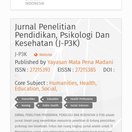
INDONESIA
Jurnal Penelitian
Pendidikan, Psikologi Dan
Kesehatan (J-P3K)
J-P3K
Website
Published by
Yayasan Mata Pena Madani
ISSN :
27215393
EISSN :
27215385
DOI :
-
Core Subject :
Humanities, Health,
Education, Social,
Humanities
Education
Health Professions
Nursing
Public Health
Social Sciences
JURNAL PENELITIAN PENDIDIKAN, PSIKOLOGI DAN KESEHATAN (J-P3K) adalah
jurnal ilmiah yang menerbitkan manuskrip penelitian di bidang pendidikan,
psikologi dan kesehatan. Fokus dan ruang lingkup jurnal adalah untuk: 1)
Menyediakan jurnal yang melaporkan penelitian tentang topik-topik yang