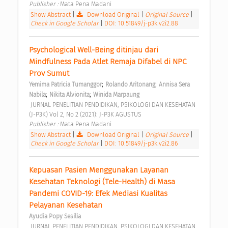
Publisher : 
Mata Pena Madani 
Show Abstract
|
Download Original
|
Original Source
|
Check in Google Scholar
|
DOI: 10.51849/j-p3k.v2i2.88
Psychological Well-Being ditinjau dari 
Mindfulness Pada Atlet Remaja Difabel di NPC 
Prov Sumut 
;
;
Yemima Patricia Tumanggor
Rolando Aritonang
Annisa Sera 
;
;
Nabila
Nikita Alvionita
Winida Marpaung
 JURNAL PENELITIAN PENDIDIKAN, PSIKOLOGI DAN KESEHATAN 
(J-P3K) Vol 2, No 2 (2021): J-P3K AGUSTUS 
Publisher : 
Mata Pena Madani 
Show Abstract
|
Download Original
|
Original Source
|
Check in Google Scholar
|
DOI: 10.51849/j-p3k.v2i2.86
Kepuasan Pasien Menggunakan Layanan 
Kesehatan Teknologi (Tele-Health) di Masa 
Pandemi COVID-19: Efek Mediasi Kualitas 
Pelayanan Kesehatan 
Ayudia Popy Sesilia
 JURNAL PENELITIAN PENDIDIKAN, PSIKOLOGI DAN KESEHATAN 