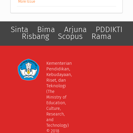
More Issue
Sinta
Bima
Arjuna
PDDIKTI
Risbang
Scopus
Rama
Kementerian
Pendidikan,
Kebudayaan,
Riset, dan
Teknologi
(The
Ministry of
Education,
Culture,
Research,
and
Technology)
© 2018