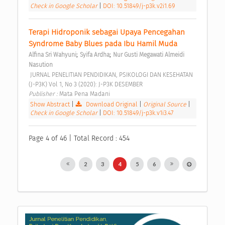
Check in Google Scholar
|
DOI: 10.51849/j-p3k.v2i1.69
Terapi Hidroponik sebagai Upaya Pencegahan 
Syndrome Baby Blues pada Ibu Hamil Muda 
;
;
Alfina Sri Wahyuni
Syifa Ardha
Nur Gusti Megawati Almeidi 
Nasution
 JURNAL PENELITIAN PENDIDIKAN, PSIKOLOGI DAN KESEHATAN 
(J-P3K) Vol 1, No 3 (2020): J-P3K DESEMBER 
Publisher : 
Mata Pena Madani 
Show Abstract
|
Download Original
|
Original Source
|
Check in Google Scholar
|
DOI: 10.51849/j-p3k.v1i3.47
Page 4 of 46 | Total Record : 454
2
3
4
5
6