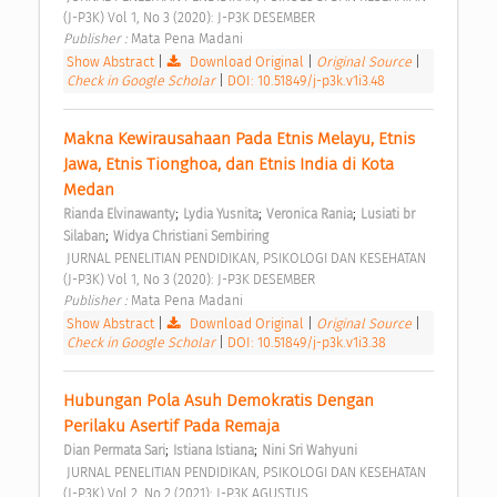
(J-P3K) Vol 1, No 3 (2020): J-P3K DESEMBER 
Publisher : 
Mata Pena Madani 
Show Abstract
|
Download Original
|
Original Source
|
Check in Google Scholar
|
DOI: 10.51849/j-p3k.v1i3.48
Makna Kewirausahaan Pada Etnis Melayu, Etnis 
Jawa, Etnis Tionghoa, dan Etnis India di Kota 
Medan 
;
;
;
Rianda Elvinawanty
Lydia Yusnita
Veronica Rania
Lusiati br 
;
Silaban
Widya Christiani Sembiring
 JURNAL PENELITIAN PENDIDIKAN, PSIKOLOGI DAN KESEHATAN 
(J-P3K) Vol 1, No 3 (2020): J-P3K DESEMBER 
Publisher : 
Mata Pena Madani 
Show Abstract
|
Download Original
|
Original Source
|
Check in Google Scholar
|
DOI: 10.51849/j-p3k.v1i3.38
Hubungan Pola Asuh Demokratis Dengan 
Perilaku Asertif Pada Remaja 
;
;
Dian Permata Sari
Istiana Istiana
Nini Sri Wahyuni
 JURNAL PENELITIAN PENDIDIKAN, PSIKOLOGI DAN KESEHATAN 
(J-P3K) Vol 2, No 2 (2021): J-P3K AGUSTUS 