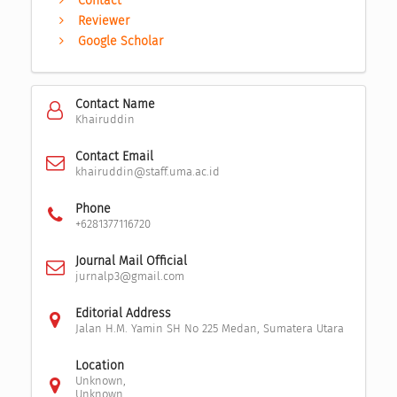
Contact
Reviewer
Google Scholar
Contact Name
Khairuddin
Contact Email
khairuddin@staff.uma.ac.id
Phone
+6281377116720
Journal Mail Official
jurnalp3@gmail.com
Editorial Address
Jalan H.M. Yamin SH No 225 Medan, Sumatera Utara
Location
Unknown,
Unknown