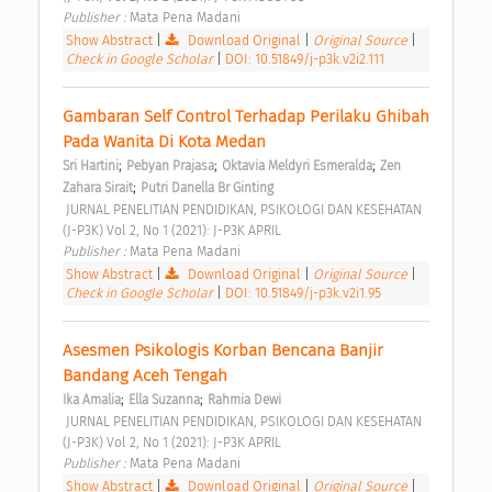
Publisher : 
Mata Pena Madani 
Show Abstract
|
Download Original
|
Original Source
|
Check in Google Scholar
|
DOI: 10.51849/j-p3k.v2i2.111
Gambaran Self Control Terhadap Perilaku Ghibah 
Pada Wanita Di Kota Medan 
;
;
;
Sri Hartini
Pebyan Prajasa
Oktavia Meldyri Esmeralda
Zen 
;
Zahara Sirait
Putri Danella Br Ginting
 JURNAL PENELITIAN PENDIDIKAN, PSIKOLOGI DAN KESEHATAN 
(J-P3K) Vol 2, No 1 (2021): J-P3K APRIL 
Publisher : 
Mata Pena Madani 
Show Abstract
|
Download Original
|
Original Source
|
Check in Google Scholar
|
DOI: 10.51849/j-p3k.v2i1.95
Asesmen Psikologis Korban Bencana Banjir 
Bandang Aceh Tengah 
;
;
Ika Amalia
Ella Suzanna
Rahmia Dewi
 JURNAL PENELITIAN PENDIDIKAN, PSIKOLOGI DAN KESEHATAN 
(J-P3K) Vol 2, No 1 (2021): J-P3K APRIL 
Publisher : 
Mata Pena Madani 
Show Abstract
|
Download Original
|
Original Source
|