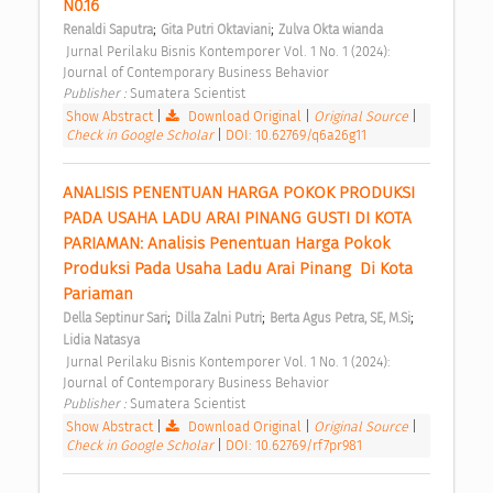
N0.16 
;
;
Renaldi Saputra
Gita Putri Oktaviani
Zulva Okta wianda
 Jurnal Perilaku Bisnis Kontemporer Vol. 1 No. 1 (2024): 
Journal of Contemporary Business Behavior 
Publisher : 
Sumatera Scientist 
Show Abstract
|
Download Original
|
Original Source
|
Check in Google Scholar
|
DOI: 10.62769/q6a26g11
ANALISIS PENENTUAN HARGA POKOK PRODUKSI 
PADA USAHA LADU ARAI PINANG GUSTI DI KOTA 
PARIAMAN: Analisis Penentuan Harga Pokok 
Produksi Pada Usaha Ladu Arai Pinang  Di Kota 
Pariaman 
;
;
;
Della Septinur Sari
Dilla Zalni Putri
Berta Agus Petra, SE, M.Si
Lidia Natasya
 Jurnal Perilaku Bisnis Kontemporer Vol. 1 No. 1 (2024): 
Journal of Contemporary Business Behavior 
Publisher : 
Sumatera Scientist 
Show Abstract
|
Download Original
|
Original Source
|
Check in Google Scholar
|
DOI: 10.62769/rf7pr981