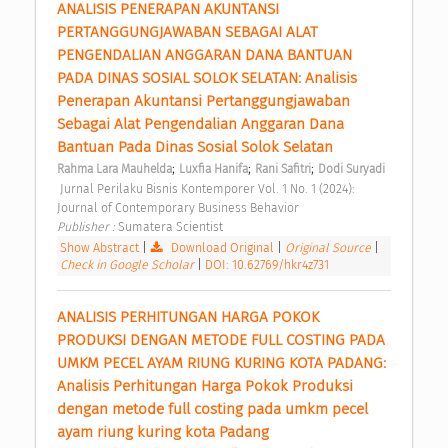
ANALISIS PENERAPAN AKUNTANSI 
PERTANGGUNGJAWABAN SEBAGAI ALAT 
PENGENDALIAN ANGGARAN DANA BANTUAN 
PADA DINAS SOSIAL SOLOK SELATAN: Analisis 
Penerapan Akuntansi Pertanggungjawaban 
Sebagai Alat Pengendalian Anggaran Dana 
Bantuan Pada Dinas Sosial Solok Selatan 
;
;
;
Rahma Lara Mauhelda
Luxfia Hanifa
Rani Safitri
Dodi Suryadi
 Jurnal Perilaku Bisnis Kontemporer Vol. 1 No. 1 (2024): 
Journal of Contemporary Business Behavior 
Publisher : 
Sumatera Scientist 
Show Abstract
|
Download Original
|
Original Source
|
Check in Google Scholar
|
DOI: 10.62769/hkr4z731
ANALISIS PERHITUNGAN HARGA POKOK 
PRODUKSI DENGAN METODE FULL COSTING PADA 
UMKM PECEL AYAM RIUNG KURING KOTA PADANG: 
Analisis Perhitungan Harga Pokok Produksi 
dengan metode full costing pada umkm pecel 
ayam riung kuring kota Padang 