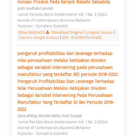
Inovasi Produk Pada Keripik Balado Salsabila 
putri raudhatul jannah
 Jurnal Perilaku Bisnis Kontemporer Vol. 1 No. 2 (2024): 
Journal of Contemporary Business Behavior 
Publisher : 
Sumatera Scientist 
Show Abstract
|
Download Original
|
Original Source
|
Check in Google Scholar
|
DOI: 10.62769/fm7xrb58
pengaruh profitabilitas dan leverage terhadap 
nilai perusahaan melalui kebijakan dividen 
sebagai variabel intervening pada perusahaan 
manufaktur yang terdaftar BEI periode 2018-2022: 
Pengaruh Profitabilitas Dan Leverage Terhadap 
Nilai Perusahaan Melalui Kebijakan Dividen 
Sebagai Variabel Intervening Pada Perusahaan 
Manufaktur Yang Terdaftar Di Bei Periode 2018-
2022 
;
;
silvia afrelia
Mondra Neldi
Dodi Suryadi
 Jurnal Perilaku Bisnis Kontemporer Vol. 1 No. 2 (2024): 
Journal of Contemporary Business Behavior 
Publisher : 
Sumatera Scientist 