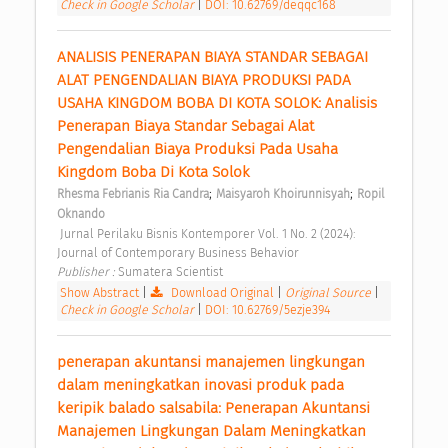
Check in Google Scholar
|
DOI: 10.62769/deqqc168
ANALISIS PENERAPAN BIAYA STANDAR SEBAGAI 
ALAT PENGENDALIAN BIAYA PRODUKSI PADA 
USAHA KINGDOM BOBA DI KOTA SOLOK: Analisis 
Penerapan Biaya Standar Sebagai Alat 
Pengendalian Biaya Produksi Pada Usaha 
Kingdom Boba Di Kota Solok 
;
;
Rhesma Febrianis Ria Candra
Maisyaroh Khoirunnisyah
Ropil 
Oknando
 Jurnal Perilaku Bisnis Kontemporer Vol. 1 No. 2 (2024): 
Journal of Contemporary Business Behavior 
Publisher : 
Sumatera Scientist 
Show Abstract
|
Download Original
|
Original Source
|
Check in Google Scholar
|
DOI: 10.62769/5ezje394
penerapan akuntansi manajemen lingkungan 
dalam meningkatkan inovasi produk pada 
keripik balado salsabila: Penerapan Akuntansi 
Manajemen Lingkungan Dalam Meningkatkan 