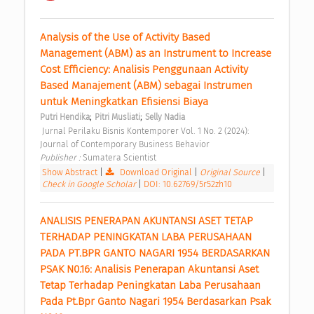
Analysis of the Use of Activity Based 
Management (ABM) as an Instrument to Increase 
Cost Efficiency: Analisis Penggunaan Activity 
Based Manajement (ABM) sebagai Instrumen 
untuk Meningkatkan Efisiensi Biaya 
;
;
Putri Hendika
Pitri Musliati
Selly Nadia
 Jurnal Perilaku Bisnis Kontemporer Vol. 1 No. 2 (2024): 
Journal of Contemporary Business Behavior 
Publisher : 
Sumatera Scientist 
Show Abstract
|
Download Original
|
Original Source
|
Check in Google Scholar
|
DOI: 10.62769/5r52zh10
ANALISIS PENERAPAN AKUNTANSI ASET TETAP 
TERHADAP PENINGKATAN LABA PERUSAHAAN 
PADA PT.BPR GANTO NAGARI 1954 BERDASARKAN 
PSAK N0.16: Analisis Penerapan Akuntansi Aset 
Tetap Terhadap Peningkatan Laba Perusahaan 
Pada Pt.Bpr Ganto Nagari 1954 Berdasarkan Psak 