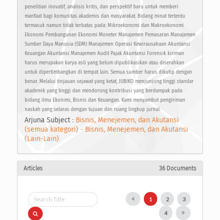
penelitian inovatif, analisis kritis, dan perspektif baru untuk memberi
manfaat bagi komunitas akademis dan masyarakat. Bidang minat tertentu
termasuk namun tidak terbatas pada: Mikroekonomi dan Makroekonomi
Ekonomi Pembangunan Ekonomi Moneter Manajemen Pemasaran Manajemen
Sumber Daya Manusia (SDM) Manajemen Operasi Kewirausahaan Akuntansi
Keuangan Akuntansi Manajemen Audit Pajak Akuntansi Forensik kiriman
harus merupakan karya asli yang belum dipublikasikan atau diserahkan
untuk dipertimbangkan di tempat lain. Semua sumber harus dikutip dengan
benar. Melalui tinjauan sejawat yang ketat, JUBIKO menjunjung tinggi standar
akademik yang tinggi dan mendorong kontribusi yang berdampak pada
bidang ilmu Ekonimi, Bisnis dan Keuangan. Kami menyambut pengiriman
naskah yang selaras dengan tujuan dan ruang lingkup jurnal.
Arjuna Subject :
Bisnis, Menejemen, dan Akutansi
(semua kategori) - Bisnis, Menejemen, dan Akutansi
(Lain-Lain)
Articles
36 Documents
1
2
3
4