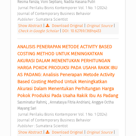
;
;
Resma Faniza
Voni Septiani
Nadila Hasana Putri
 Jurnal Perilaku Bisnis Kontemporer Vol. 1 No. 1 (2024): 
Journal of Contemporary Business Behavior 
Publisher : 
Sumatera Scientist 
Show Abstract
|
Download Original
|
Original Source
|
Check in Google Scholar
|
DOI: 10.62769/3t8hq453
ANALISIS PENERAPAN METODE ACTIVITY BASED 
COSTING METHOD UNTUK MENINGKATKAN 
AKURASI DALAM MENENTUKAN PERHITUNGAN 
HARGA POKOK PRODUKSI PADA USAHA RAKIK IBU 
AS PADANG: Analisis Penerapan Metode Activity 
Based Costing Method Untuk Meningkatkan 
Akurasi Dalam Menentukan Perhitungan Harga 
Pokok Produksi Pada Usaha Rakik Ibu As Padang 
;
;
Sasminatur Rahmi
, Annatasya Fitria Andriani
Anggye Octha 
Mayang Sari
 Jurnal Perilaku Bisnis Kontemporer Vol. 1 No. 1 (2024): 
Journal of Contemporary Business Behavior 
Publisher : 
Sumatera Scientist 
Show Abstract
|
Download Original
|
Original Source
|