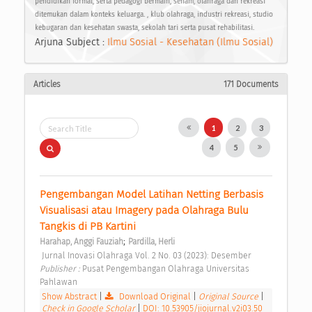
pendidikan formal, serta pedagogi bermain, senam, olahraga dan rekreasi
ditemukan dalam konteks keluarga. , klub olahraga, industri rekreasi, studio
kebugaran dan kesehatan swasta, sekolah tari serta pusat rehabilitasi.
Arjuna Subject :
Ilmu Sosial - Kesehatan (Ilmu Sosial)
Articles
171 Documents
1
2
3
4
5
Pengembangan Model Latihan Netting Berbasis 
Visualisasi atau Imagery pada Olahraga Bulu 
Tangkis di PB Kartini 
;
Harahap, Anggi Fauziah
Pardilla, Herli
 Jurnal Inovasi Olahraga Vol. 2 No. 03 (2023): Desember 
Publisher : 
Pusat Pengembangan Olahraga Universitas 
Pahlawan 
Show Abstract
|
Download Original
|
Original Source
|
Check in Google Scholar
|
DOI: 10.53905/jiojurnal.v2i03.50