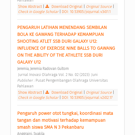
Pahlawan 
Show Abstract
|
Download Original
|
Original Source
|
Check in Google Scholar
|
DOI: 10.53905/jiojurnal.v3i01.1
PENGARUH LATIHAN MENENDANG SEMBILAN 
BOLA KE GAWANG TERHADAP KEMAMPUAN 
SHOOTING ATLET SSB DURI GALAXY U12: 
INFLUENCE OF EXERCISE NINE BALLS TO GAWANG 
ON THE ABILITY OF THE ATHLETE SSB DURI 
GALAXY U12 
Jeremia, Jeremia Radovan Gultom
 Jurnal Inovasi Olahraga Vol. 2 No. 02 (2023): Juni 
Publisher : 
Pusat Pengembangan Olahraga Universitas 
Pahlawan 
Show Abstract
|
Download Original
|
Original Source
|
Check in Google Scholar
|
DOI: 10.53905/jiojurnal.v2i02.17
Pengaruh power otot tungkai, koordinasi mata 
tangan dan motivasi terhadap kemampuan 
smash siswa SMA N 3 Pekanbaru 
Anggraini, Syakila