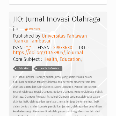
JIO: Jurnal Inovasi Olahraga
jio
Website
Published by
Universitas Pahlawan
Tuanku Tambusai
ISSN :
"_"
EISSN :
29873630
DOI :
https://doi.org/10.53905/jiojurnal
Core Subject :
Health, Education,
Education
Health Professions
JIO: Jurnal Inovasi Olahraga adalah jurnal yang bertitik fokus dalam
publikasi penelitian tentang Olahraga dan berbagai bidang terkait Ilmu
Olahraga antara lain Sport Science, Sport Education, Pendidikan Jasmani,
Sejarah Olahraga, Sosial Olahraga, Budaya Olahraga, Hukum Olahraga, Politik
Olahraga, Olahraga Rekreasi, Psikologi Olahraga serta masalah etika dalam
aktivitas fisik, olahraga dan kesehatan. Jurnal ini juga berkonsentrasi baik
dalam bentuk isi dan konteks pendidikan jasmani, olahraga dan pendidikan
kesehatan yang ditemukan di sekolah, perguruan tinggi dan situs lain dari