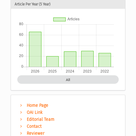
Article Per Year (5 Year)
All
Home Page
OAI Link
Editorial Team
Contact
Reviewer