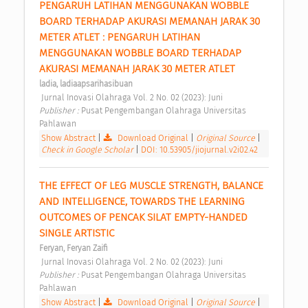
PENGARUH LATIHAN MENGGUNAKAN WOBBLE 
BOARD TERHADAP AKURASI MEMANAH JARAK 30 
METER ATLET : PENGARUH LATIHAN 
MENGGUNAKAN WOBBLE BOARD TERHADAP 
AKURASI MEMANAH JARAK 30 METER ATLET 
ladia, ladiaapsarihasibuan
 Jurnal Inovasi Olahraga Vol. 2 No. 02 (2023): Juni 
Publisher : 
Pusat Pengembangan Olahraga Universitas 
Pahlawan 
Show Abstract
|
Download Original
|
Original Source
|
Check in Google Scholar
|
DOI: 10.53905/jiojurnal.v2i02.42
THE EFFECT OF LEG MUSCLE STRENGTH, BALANCE 
AND INTELLIGENCE, TOWARDS THE LEARNING 
OUTCOMES OF PENCAK SILAT EMPTY-HANDED 
SINGLE ARTISTIC 
Feryan, Feryan Zaifi
 Jurnal Inovasi Olahraga Vol. 2 No. 02 (2023): Juni 
Publisher : 
Pusat Pengembangan Olahraga Universitas 
Pahlawan 
Show Abstract
|
Download Original
|
Original Source
|