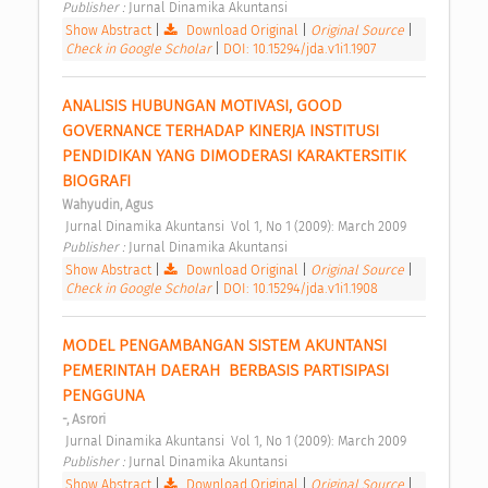
Publisher : 
Jurnal Dinamika Akuntansi 
Show Abstract
|
Download Original
|
Original Source
|
Check in Google Scholar
|
DOI: 10.15294/jda.v1i1.1907
ANALISIS HUBUNGAN MOTIVASI, GOOD 
GOVERNANCE TERHADAP KINERJA INSTITUSI 
PENDIDIKAN YANG DIMODERASI KARAKTERSITIK 
BIOGRAFI 
Wahyudin, Agus
 Jurnal Dinamika Akuntansi  Vol 1, No 1 (2009): March 2009 
Publisher : 
Jurnal Dinamika Akuntansi 
Show Abstract
|
Download Original
|
Original Source
|
Check in Google Scholar
|
DOI: 10.15294/jda.v1i1.1908
MODEL PENGAMBANGAN SISTEM AKUNTANSI 
PEMERINTAH DAERAH  BERBASIS PARTISIPASI 
PENGGUNA 
-, Asrori
 Jurnal Dinamika Akuntansi  Vol 1, No 1 (2009): March 2009 
Publisher : 
Jurnal Dinamika Akuntansi 
Show Abstract
|
Download Original
|
Original Source
|