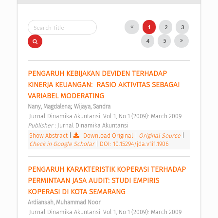
1
2
3
4
5
PENGARUH KEBIJAKAN DEVIDEN TERHADAP 
KINERJA KEUANGAN:  RASIO AKTIVITAS SEBAGAI 
VARIABEL MODERATING 
;
Nany, Magdalena
Wijaya, Sandra
 Jurnal Dinamika Akuntansi  Vol 1, No 1 (2009): March 2009 
Publisher : 
Jurnal Dinamika Akuntansi 
Show Abstract
|
Download Original
|
Original Source
|
Check in Google Scholar
|
DOI: 10.15294/jda.v1i1.1906
PENGARUH KARAKTERISTIK KOPERASI TERHADAP 
PERMINTAAN JASA AUDIT: STUDI EMPIRIS 
KOPERASI DI KOTA SEMARANG 
Ardiansah, Muhammad Noor
 Jurnal Dinamika Akuntansi  Vol 1, No 1 (2009): March 2009 