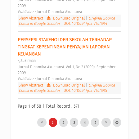
2009 
Publisher : 
Jurnal Dinamika Akuntansi 
Show Abstract
|
Download Original
|
Original Source
|
Check in Google Scholar
|
DOI: 10.15294/jda.v1i2.1914
PERSEPSI STAKEHOLDER SEKOLAH TERHADAP 
TINGKAT KEPENTINGAN PENYAJIAN LAPORAN 
KEUANGAN 
-, Sukirman
 Jurnal Dinamika Akuntansi  Vol 1, No 2 (2009): September 
2009 
Publisher : 
Jurnal Dinamika Akuntansi 
Show Abstract
|
Download Original
|
Original Source
|
Check in Google Scholar
|
DOI: 10.15294/jda.v1i2.1915
Page 1 of 58 | Total Record : 571
1
2
3
4
5