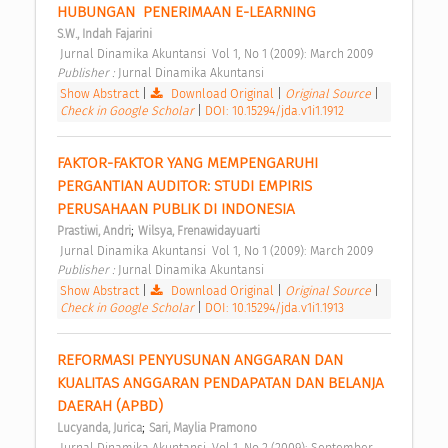
HUBUNGAN  PENERIMAAN E-LEARNING 
S.W., Indah Fajarini
 Jurnal Dinamika Akuntansi  Vol 1, No 1 (2009): March 2009 
Publisher : 
Jurnal Dinamika Akuntansi 
Show Abstract
|
Download Original
|
Original Source
|
Check in Google Scholar
|
DOI: 10.15294/jda.v1i1.1912
FAKTOR-FAKTOR YANG MEMPENGARUHI 
PERGANTIAN AUDITOR: STUDI EMPIRIS 
PERUSAHAAN PUBLIK DI INDONESIA 
;
Prastiwi, Andri
Wilsya, Frenawidayuarti
 Jurnal Dinamika Akuntansi  Vol 1, No 1 (2009): March 2009 
Publisher : 
Jurnal Dinamika Akuntansi 
Show Abstract
|
Download Original
|
Original Source
|
Check in Google Scholar
|
DOI: 10.15294/jda.v1i1.1913
REFORMASI PENYUSUNAN ANGGARAN DAN  
KUALITAS ANGGARAN PENDAPATAN DAN BELANJA 
DAERAH (APBD) 
;
Lucyanda, Jurica
Sari, Maylia Pramono
 Jurnal Dinamika Akuntansi  Vol 1, No 2 (2009): September 