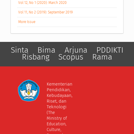
Vol 12, No 1 (2020): March 2020
Vol 11, No 2 (2019): September 2019
More Issue
Sinta
Bima
Arjuna
PDDIKTI
Risbang
Scopus
Rama
Kementerian
Pendidikan,
Kebudayaan,
Riset, dan
Teknologi
(The
Ministry of
Education,
Culture,