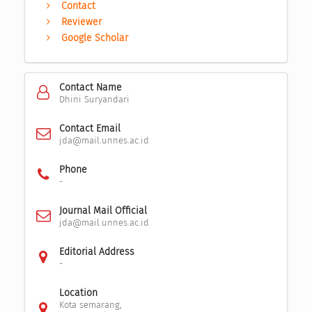
Contact
Reviewer
Google Scholar
Contact Name
Dhini Suryandari
Contact Email
jda@mail.unnes.ac.id
Phone
-
Journal Mail Official
jda@mail.unnes.ac.id
Editorial Address
-
Location
Kota semarang,