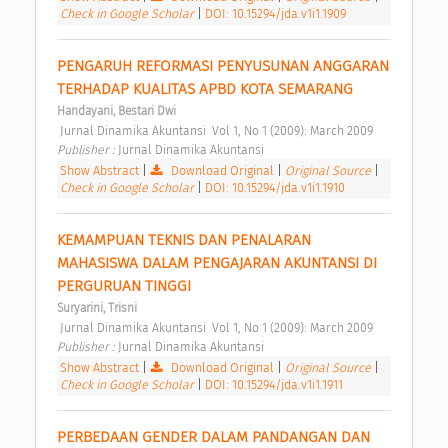
Check in Google Scholar
|
DOI: 10.15294/jda.v1i1.1909
PENGARUH REFORMASI PENYUSUNAN ANGGARAN 
TERHADAP KUALITAS APBD KOTA SEMARANG 
Handayani, Bestari Dwi
 Jurnal Dinamika Akuntansi  Vol 1, No 1 (2009): March 2009 
Publisher : 
Jurnal Dinamika Akuntansi 
Show Abstract
|
Download Original
|
Original Source
|
Check in Google Scholar
|
DOI: 10.15294/jda.v1i1.1910
KEMAMPUAN TEKNIS DAN PENALARAN 
MAHASISWA DALAM PENGAJARAN AKUNTANSI DI 
PERGURUAN TINGGI 
Suryarini, Trisni
 Jurnal Dinamika Akuntansi  Vol 1, No 1 (2009): March 2009 
Publisher : 
Jurnal Dinamika Akuntansi 
Show Abstract
|
Download Original
|
Original Source
|
Check in Google Scholar
|
DOI: 10.15294/jda.v1i1.1911
PERBEDAAN GENDER DALAM PANDANGAN DAN 