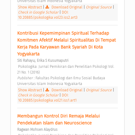
Universitas Islam Indonesia Yogyakarta 
Show Abstract
|
Download Original
|
Original Source
|
Check in Google Scholar
|
DOI:
10.20885/psikologika.vol23.iss2.art3
Kontribusi Kepemimpinan Spiritual Terhadap 
Komitmen Afektif Melalui Spiritualitas Di Tempat 
Kerja Pada Karyawan Bank Syariah Di Kota 
Yogyakarta 
;
Siti Rahayu
Erika S Kusumaputri
 Psikologika: Jurnal Pemikiran dan Penelitian Psikologi Vol. 
21 No. 1 (2016) 
Publisher : 
Fakultas Psikologi dan Ilmu Sosial Budaya 
Universitas Islam Indonesia Yogyakarta 
Show Abstract
|
Download Original
|
Original Source
|
Check in Google Scholar
|
DOI:
10.20885/psikologika.vol21.iss1.art1
Membangun Kontrol Diri Remaja Melalui 
Pendekatan Islam dan Neuroscience 
Ragwan Mohsen Alaydrus