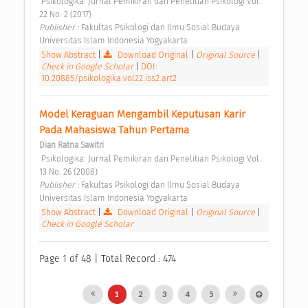
 Psikologika: Jurnal Pemikiran dan Penelitian Psikologi Vol. 
22 No. 2 (2017) 
Publisher : 
Fakultas Psikologi dan Ilmu Sosial Budaya 
Universitas Islam Indonesia Yogyakarta 
Show Abstract
|
Download Original
|
Original Source
|
Check in Google Scholar
|
DOI:
10.20885/psikologika.vol22.iss2.art2
Model Keraguan Mengambil Keputusan Karir 
Pada Mahasiswa Tahun Pertama 
Dian Ratna Sawitri
 Psikologika: Jurnal Pemikiran dan Penelitian Psikologi Vol. 
13 No. 26 (2008) 
Publisher : 
Fakultas Psikologi dan Ilmu Sosial Budaya 
Universitas Islam Indonesia Yogyakarta 
Show Abstract
|
Download Original
|
Original Source
|
Check in Google Scholar
Page 1 of 48 | Total Record : 474
1
2
3
4
5