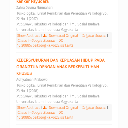
Kanker Payudara 
Zahra Devina Nurmahani
 Psikologika: Jurnal Pemikiran dan Penelitian Psikologi Vol. 
22 No. 1 (2017) 
Publisher : 
Fakultas Psikologi dan Ilmu Sosial Budaya 
Universitas Islam Indonesia Yogyakarta 
Show Abstract
|
Download Original
|
Original Source
|
Check in Google Scholar
|
DOI:
10.20885/psikologika.vol22.iss1.art2
KEBERSYUKURAN DAN KEPUASAN HIDUP PADA 
ORANGTUA DENGAN ANAK BERKEBUTUHAN 
KHUSUS 
Adhyatman Prabowo
 Psikologika: Jurnal Pemikiran dan Penelitian Psikologi Vol. 
23 No. 1 (2018) 
Publisher : 
Fakultas Psikologi dan Ilmu Sosial Budaya 
Universitas Islam Indonesia Yogyakarta 
Show Abstract
|
Download Original
|
Original Source
|
Check in Google Scholar
|
DOI:
10.20885/psikologika.vol23.iss1.art4