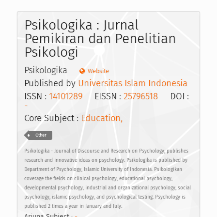
Psikologika : Jurnal
Pemikiran dan Penelitian
Psikologi
Psikologika
Website
Published by
Universitas Islam Indonesia
ISSN :
14101289
EISSN :
25796518
DOI :
-
Core Subject :
Education,
Other
Psikologika - Journal of Discourse and Research on Psychology, publishes
research and innovative ideas on psychology. Psikologika is published by
Department of Psychology, Islamic University of Indonesia. Psikologikan
coverage the fields on clinical psychology, educational psychology,
developmental psychology, industrial and organizational psychology, social
psychology, islamic psychology, and psychological testing. Psychology is
published 2 times a year in January and July.
Arjuna Subject :
-