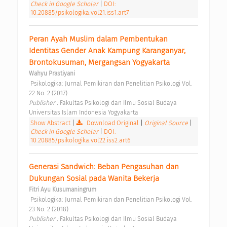
Check in Google Scholar
|
DOI:
10.20885/psikologika.vol21.iss1.art7
Peran Ayah Muslim dalam Pembentukan 
Identitas Gender Anak Kampung Karanganyar, 
Brontokusuman, Mergangsan Yogyakarta 
Wahyu Prastiyani
 Psikologika: Jurnal Pemikiran dan Penelitian Psikologi Vol. 
22 No. 2 (2017) 
Publisher : 
Fakultas Psikologi dan Ilmu Sosial Budaya 
Universitas Islam Indonesia Yogyakarta 
Show Abstract
|
Download Original
|
Original Source
|
Check in Google Scholar
|
DOI:
10.20885/psikologika.vol22.iss2.art6
Generasi Sandwich: Beban Pengasuhan dan 
Dukungan Sosial pada Wanita Bekerja 
Fitri Ayu Kusumaningrum
 Psikologika: Jurnal Pemikiran dan Penelitian Psikologi Vol. 
23 No. 2 (2018) 
Publisher : 
Fakultas Psikologi dan Ilmu Sosial Budaya 