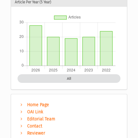
Article Per Year (5 Year)
All
Home Page
OAI Link
Editorial Team
Contact
Reviewer