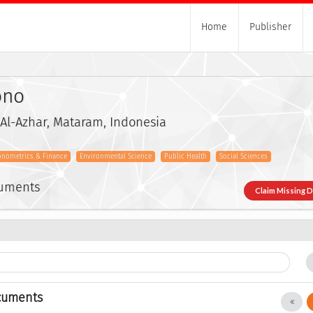
Home
Publisher
ono
 Al-Azhar, Mataram, Indonesia
onometrics & Finance
Environmental Science
Public Health
Social Sciences
cuments
Claim Missing 
cuments