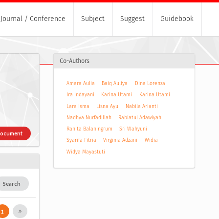
Journal / Conference
Subject
Suggest
Guidebook
Co-Authors
Amara Aulia
Baiq Auliya
Dina Lorenza
Ira Indayani
Karina Utami
Karina Utami
Lara Isma
Lisna Ayu
Nabila Arianti
Nadhya Nurfadillah
Rabiatul Adawiyah
Ranita Balaningrum
Sri Wahyuni
Document
Syarifa Fitria
Virginia Adzani
Widia
Widya Mayastuti
Search
1