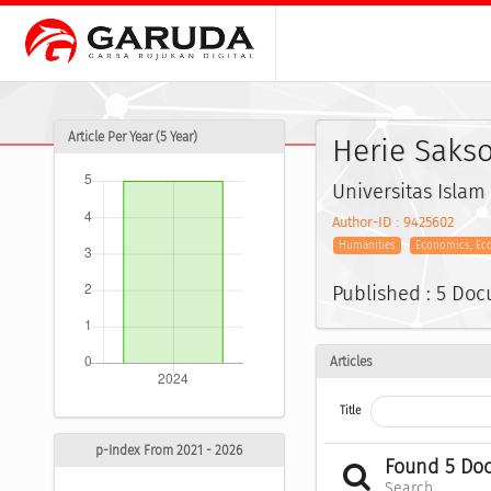
Article Per Year (5 Year)
Herie Saks
Universitas Islam
Author-ID : 9425602
Humanities
Economics, Ec
Published : 5 Do
Articles
Title
p-Index From 2021 - 2026
Found 5 Do
Search