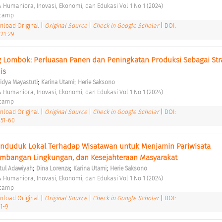
 & Humaniora, Inovasi, Ekonomi, dan Edukasi Vol 1 No 1 (2024) 
ocamp 
load Original
|
Original Source
|
Check in Google Scholar
|
DOI:
.21-29
 Lombok: Perluasan Panen dan Peningkatan Produksi Sebagai Stra
is 
;
;
idya Mayastuti
Karina Utami
Herie Saksono
 & Humaniora, Inovasi, Ekonomi, dan Edukasi Vol 1 No 1 (2024) 
ocamp 
load Original
|
Original Source
|
Check in Google Scholar
|
DOI:
.51-60
enduduk Lokal Terhadap Wisatawan untuk Menjamin Pariwisata 
imbangan Lingkungan, dan Kesejahteraan Masyarakat 
;
;
;
tul Adawiyah
Dina Lorenza
Karina Utami
Herie Saksono
 & Humaniora, Inovasi, Ekonomi, dan Edukasi Vol 1 No 1 (2024) 
ocamp 
load Original
|
Original Source
|
Check in Google Scholar
|
DOI:
1-9