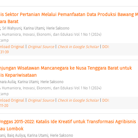
s Sektor Pertanian Melalui Pemanfaatan Data Produksi Bawang Me
ara Barat 
;
;
;
Sri Wahyuni
Karina Utami
Herie Saksono
 & Humaniora, Inovasi, Ekonomi, dan Edukasi Vol 1 No 1 (2024) 
ocamp 
load Original
|
Original Source
|
Check in Google Scholar
|
DOI:
.31-39
jungan Wisatawan Mancanegara ke Nusa Tenggara Barat untuk 
s Kepariwisataan 
;
;
ara Aulia
Karina Utami
Herie Saksono
 & Humaniora, Inovasi, Ekonomi, dan Edukasi Vol 1 No 1 (2024) 
ocamp 
load Original
|
Original Source
|
Check in Google Scholar
|
DOI:
11-20
gas 2015-2022: Katalis Ide Kreatif untuk Transformasi Agribisnis 
lau Lombok 
;
;
;
zani
Baiq Auliya
Karina Utami
Herie Saksono