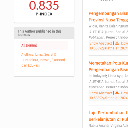
0.835
Pengembangan Bisni
P-INDEX
Provinsi Nusa Tengg
;
Widia
Ranita Balaningrum
This Author published in this
 ALETHEIA: Jurnal Sosial
journals
Publisher : 
Penerbit Ind
Show Abstract
|
Down
All Journal
10.63892/aletheia.1.2024
Aletheia: Jurnal Sosial &
Humaniora, Inovasi, Ekonomi
Memetakan Pola Kun
dan Edukasi
Pengembangan Bisni
;
;
Ira Indayani
Lisna Ayu
Am
 ALETHEIA: Jurnal Sosial
Publisher : 
Penerbit Ind
Show Abstract
|
Down
10.63892/aletheia.1.2024.
Laju Pertumbuhan Ung
Berkelanjutan di Pu
;
Nabila Arianti
Virginia Ad