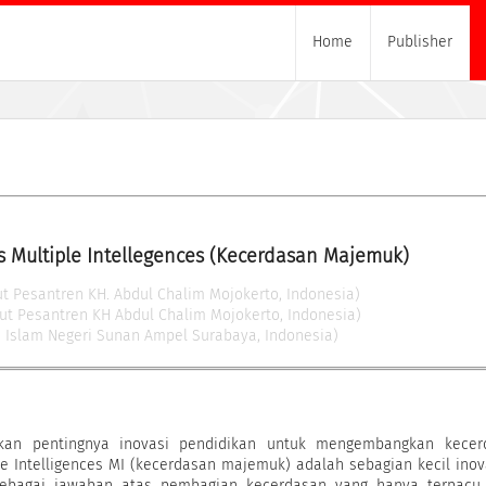
Home
Publisher
s Multiple Intellegences (Kecerdasan Majemuk)
tut Pesantren KH. Abdul Chalim Mojokerto, Indonesia)
tut Pesantren KH Abdul Chalim Mojokerto, Indonesia)
s Islam Negeri Sunan Ampel Surabaya, Indonesia)
askan pentingnya inovasi pendidikan untuk mengembangkan kecer
ple Intelligences MI (kecerdasan majemuk) adalah sebagian kecil inov
sebagai jawaban atas pembagian kecerdasan yang hanya terpacu