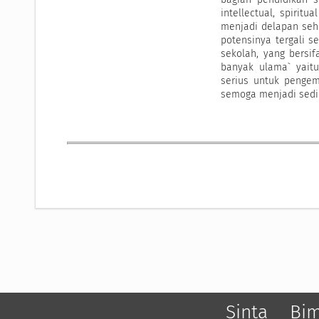
intellectual, spirit
menjadi delapan seh
potensinya tergali s
sekolah, yang bersi
banyak ulama` yait
serius untuk pengem
semoga menjadi sediki
Sinta
Bi