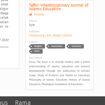
a anak
Tafkir: Interdisciplinary Journal of 
Islamic Education
aligus
embaga
Website
ncetak
Abbrev
atian
tijie
an ini
Publisher
Universitas KH. Abdul Chalim
© 2020
Subject
Religion
Humanities
Education
Other
Description
Focus. The focus is to provide readers with a better
understanding of Islamic education and present
developments through the publication of articles.
Scope. Study of Al-Quran and Hadith on Education;
Philosophy of Islamic Education; History of Islamic
Education; Theological Foundation of Education; ...
pus
Rama