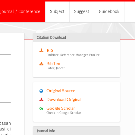
Journal / Conference
Subject
Suggest
Guidebook
Citation Download
RIS
EndNote, Reference Manager, ProCite
BibTex
Latex, Jabref
Original Source
Download Original
Google Scholar
Check in Google Scholar
dasan
asi di
Journal Info
 pada