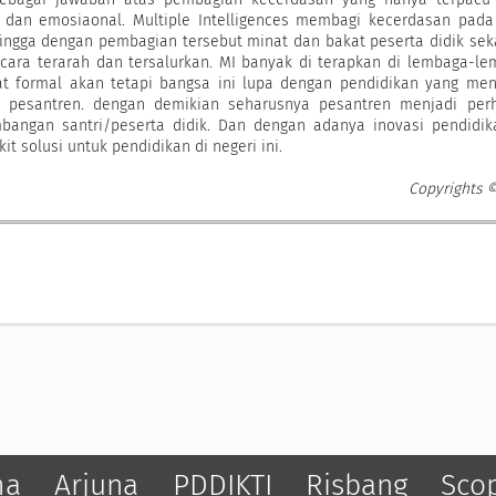
ual dan emosiaonal. Multiple Intelligences membagi kecerdasan pad
ingga dengan pembagian tersebut minat dan bakat peserta didik sek
ecara terarah dan tersalurkan. MI banyak di terapkan di lembaga-l
fat formal akan tetapi bangsa ini lupa dengan pendidikan yang me
u pesantren. dengan demikian seharusnya pesantren menjadi perh
bangan santri/peserta didik. Dan dengan adanya inovasi pendidik
t solusi untuk pendidikan di negeri ini.
Copyrights 
ma
Arjuna
PDDIKTI
Risbang
Sco