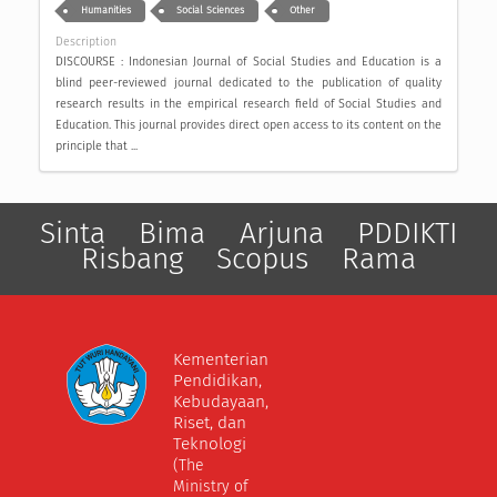
Humanities
Social Sciences
Other
Description
DISCOURSE : Indonesian Journal of Social Studies and Education is a
blind peer-reviewed journal dedicated to the publication of quality
research results in the empirical research field of Social Studies and
Education. This journal provides direct open access to its content on the
principle that ...
Sinta
Bima
Arjuna
PDDIKTI
Risbang
Scopus
Rama
Kementerian
Pendidikan,
Kebudayaan,
Riset, dan
Teknologi
(The
Ministry of