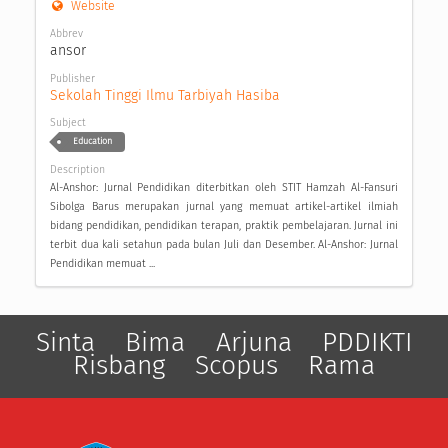
Website
Abbrev
ansor
Publisher
Sekolah Tinggi Ilmu Tarbiyah Hasiba
Subject
Education
Description
Al-Anshor: Jurnal Pendidikan diterbitkan oleh STIT Hamzah Al-Fansuri
Sibolga Barus merupakan jurnal yang memuat artikel-artikel ilmiah
bidang pendidikan, pendidikan terapan, praktik pembelajaran. Jurnal ini
terbit dua kali setahun pada bulan Juli dan Desember. Al-Anshor: Jurnal
Pendidikan memuat ...
Sinta
Bima
Arjuna
PDDIKTI
Risbang
Scopus
Rama