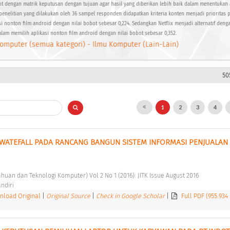
t dengan matrik keputusan dengan tujuan agar hasil yang diberikan lebih baik dalam menentukan a
 penelitian yang dilakukan oleh 36 sampel responden didapatkan kriteria konten menjadi prioritas 
 nonton film android dengan nilai bobot sebesar 0,224. Sedangkan Netflix menjadi alternatif denga
am memilih aplikasi nonton film android dengan nilai bobot sebesar 0,352.
omputer (semua kategori) - Ilmu Komputer (Lain-Lain)
50
1
2
3
4
ATEFALL PADA RANCANG BANGUN SISTEM INFORMASI PENJUALAN 
tahuan dan Teknologi Komputer) Vol 2 No 1 (2016): JITK Issue August 2016 
ndiri 
load Original
|
Original Source
|
Check in Google Scholar
|
Full PDF (955.934