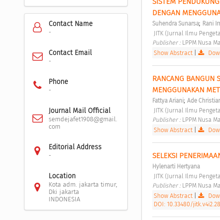
SISTEM PENDUKUNG 
DENGAN MENGGUNAK
;
Contact Name
Suhendra Sunarsa
Rani I
-
 JITK (Jurnal Ilmu Penge
Publisher : 
LPPM Nusa Ma
Contact Email
Show Abstract
|
Down
-
RANCANG BANGUN SI
Phone
MENGGUNAKAN METO
-
;
Fattya Ariani
Ade Christia
 JITK (Jurnal Ilmu Penge
Journal Mail Official
semdejafet1908@gmail.
Publisher : 
LPPM Nusa Ma
com
Show Abstract
|
Down
Editorial Address
SELEKSI PENERIMA
-
Hylenarti Hertyana
Location
 JITK (Jurnal Ilmu Penge
Kota adm. jakarta timur,
Publisher : 
LPPM Nusa Ma
Dki jakarta
Show Abstract
|
Down
INDONESIA
DOI: 10.33480/jitk.v4i2.2