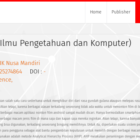
Home
Publisher
l Ilmu Pengetahuan dan Komputer)
IK Nusa Mandiri
25274864
DOI :
-
ence,
an salah satu cara sederhana untuk menghibur diri dari rasa gundah gulana ataupun melepas rasa
. Akan tetapi, karena berbagai alasan terkadang seseorang tidak ada waktu untuk menonton film di 
 berbagai macam aplikasi nonton film android sangat mudah dicari. Hanya bermodalkan smartphon
erbagai macam jenis film di mana saja dan kapan saja mereka inginkan. Akan tetapi, karena banyak
ang bisa digunakan, terkadang seseorang bingung memilihnya. Untuk itu, diperlukan suatu sistem 
n para pengguna sebagai alat bantu pengambilan keputusan untuk memilih dengan berbagai macam 
gunakan adalah metode Analytical Hierarchy Process (AHP). AHP melakukan perankingan dengan me