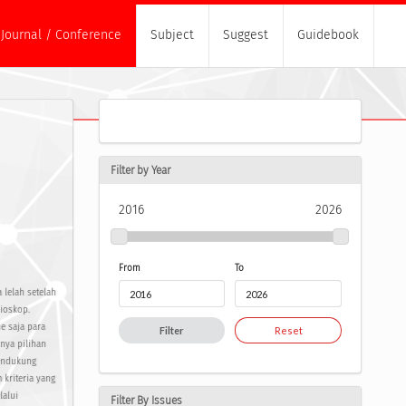
Journal / Conference
Subject
Suggest
Guidebook
Filter by Year
2016
2026
From
To
 lelah setelah
bioskop.
e saja para
Filter
Reset
nya pilihan
pendukung
kriteria yang
lalui
Filter By Issues