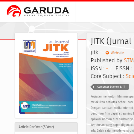
JITK (Jurna
jitk
Website
Published by
STM
ISSN :
-
EISSN :
Core Subject :
Sci
Computer Science & IT
Kegiatan menonton film merupak
melakukan aktivitas sehari-hari
Dengan bantuan media internet,
penonton film dapat streaming b
aplikasi nonton film android y
keputusan yang dapat digunaka
Article Per Year (5 Year)
ada. Salah satu metode yang di