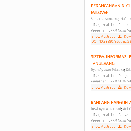
PERANCANGAN N-CLU
FAILOVER 
;
Sumarna Sumarna
Hafis 
 JITK (Jurnal Ilmu Penge
Publisher : 
LPPM Nusa Ma
Show Abstract
|
Down
DOI: 10.33480/jitk.v4i2.2
SISTEM INFORMASI 
TANGERANG 
;
Dyah Ayusari Pitaloka
Sif
 JITK (Jurnal Ilmu Penge
Publisher : 
LPPM Nusa Ma
Show Abstract
|
Down
RANCANG BANGUN AP
;
Dewi Ayu Wulandari
Ani O
 JITK (Jurnal Ilmu Penge
Publisher : 
LPPM Nusa Ma
Show Abstract
|
Down