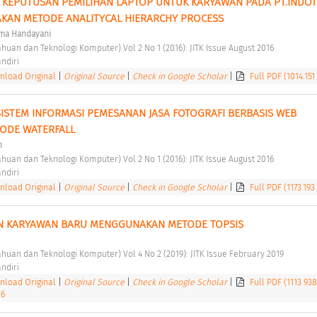
KEPUTUSAN PEMILIHAN LAPTOP UNTUK KARYAWAN PADA PT.INDOT
AN METODE ANALITYCAL HIERARCHY PROCESS 
rma Handayani
tahuan dan Teknologi Komputer) Vol 2 No 1 (2016): JITK Issue August 2016 
ndiri 
load Original
|
Original Source
|
Check in Google Scholar
|
Full PDF (1014.151
STEM INFORMASI PEMESANAN JASA FOTOGRAFI BERBASIS WEB 
DE WATERFALL 
n
tahuan dan Teknologi Komputer) Vol 2 No 1 (2016): JITK Issue August 2016 
ndiri 
load Original
|
Original Source
|
Check in Google Scholar
|
Full PDF (1173.193
AN KARYAWAN BARU MENGGUNAKAN METODE TOPSIS 
tahuan dan Teknologi Komputer) Vol 4 No 2 (2019): JITK Issue February 2019 
ndiri 
load Original
|
Original Source
|
Check in Google Scholar
|
Full PDF (1113.93
86