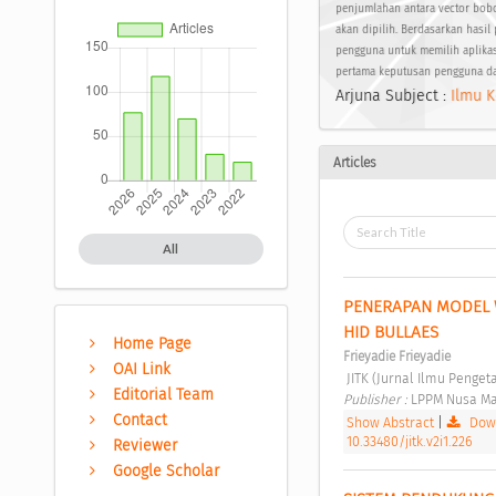
penjumlahan antara vector bobo
akan dipilih. Berdasarkan hasil
pengguna untuk memilih aplikasi
pertama keputusan pengguna dal
Arjuna Subject :
Ilmu K
Articles
All
PENERAPAN MODEL W
HID BULLAES 
Home Page
Frieyadie Frieyadie
OAI Link
 JITK (Jurnal Ilmu Penge
Editorial Team
Publisher : 
LPPM Nusa Ma
Contact
Show Abstract
|
Down
10.33480/jitk.v2i1.226
Reviewer
Google Scholar