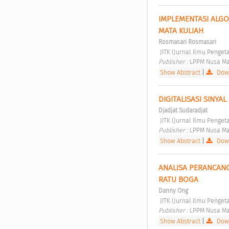
IMPLEMENTASI ALGO
MATA KULIAH 
Rosmasari Rosmasari
 JITK (Jurnal Ilmu Penge
Publisher : 
LPPM Nusa Ma
Show Abstract
|
Down
DIGITALISASI SINYA
Djadjat Sudaradjat
 JITK (Jurnal Ilmu Penge
Publisher : 
LPPM Nusa Ma
Show Abstract
|
Down
ANALISA PERANCAN
RATU BOGA 
Danny Ong
 JITK (Jurnal Ilmu Penge
Publisher : 
LPPM Nusa Ma
Show Abstract
|
Down