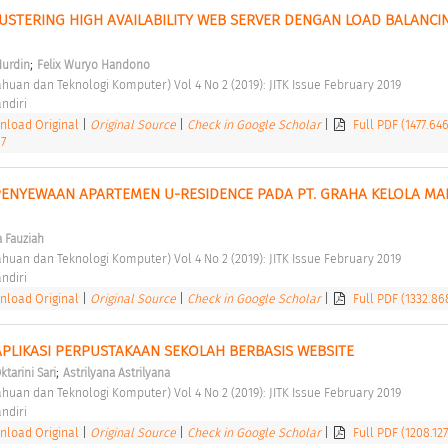
STERING HIGH AVAILABILITY WEB SERVER DENGAN LOAD BALANCIN
;
Nurdin
Felix Wuryo Handono
tahuan dan Teknologi Komputer) Vol 4 No 2 (2019): JITK Issue February 2019 
ndiri 
load Original
|
Original Source
|
Check in Google Scholar
|
Full PDF (1477.64
87
PENYEWAAN APARTEMEN U-RESIDENCE PADA PT. GRAHA KELOLA MAN
a Fauziah
tahuan dan Teknologi Komputer) Vol 4 No 2 (2019): JITK Issue February 2019 
ndiri 
load Original
|
Original Source
|
Check in Google Scholar
|
Full PDF (1332.86
LIKASI PERPUSTAKAAN SEKOLAH BERBASIS WEBSITE 
;
ktarini Sari
Astrilyana Astrilyana
tahuan dan Teknologi Komputer) Vol 4 No 2 (2019): JITK Issue February 2019 
ndiri 
load Original
|
Original Source
|
Check in Google Scholar
|
Full PDF (1208.12