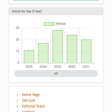
Article Per Year (5 Year)
All
Home Page
OAI Link
Editorial Team