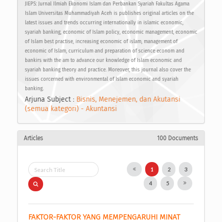
JIEPS: Jurnal Ilmiah Ekonomi Islam dan Perbankan Syariah Fakultas Agama
Islam Universitas Muhammadiyah Aceh is publishes original articles on the
latest issues and trends occurring internationally in islamic economic,
syariah banking, economic of Islam policy, economic management, economic
of Islam best practise, increasing economic of islam, management of
economic of Islam, curriculum and preparation of science econom and
bankirs with the am to advance our knowledge of Islam economic and
syariah banking theory and practice. Moreover, this journal also cover the
issues corcerned with environmental of Islam economic and syariah
banking.
Arjuna Subject :
Bisnis, Menejemen, dan Akutansi
(semua kategori) - Akuntansi
Articles
100 Documents
1
2
3
4
5
FAKTOR-FAKTOR YANG MEMPENGARUHI MINAT 