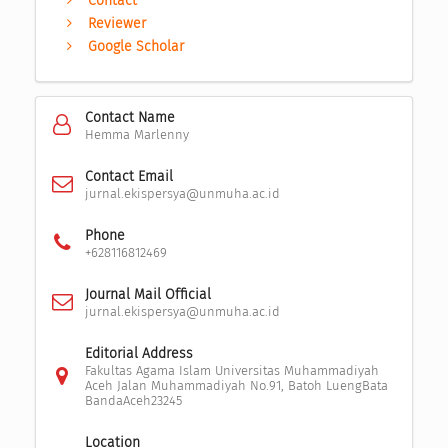
Contact
Reviewer
Google Scholar
Contact Name
Hemma Marlenny
Contact Email
jurnal.ekispersya@unmuha.ac.id
Phone
+628116812469
Journal Mail Official
jurnal.ekispersya@unmuha.ac.id
Editorial Address
Fakultas Agama Islam Universitas Muhammadiyah
Aceh Jalan Muhammadiyah No.91, Batoh LuengBata
BandaAceh23245
Location