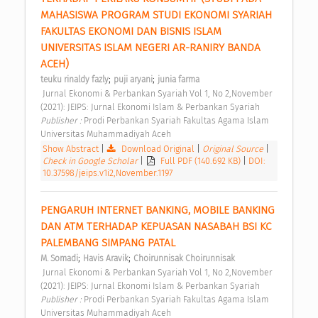
MAHASISWA PROGRAM STUDI EKONOMI SYARIAH 
FAKULTAS EKONOMI DAN BISNIS ISLAM 
UNIVERSITAS ISLAM NEGERI AR-RANIRY BANDA 
ACEH) 
;
;
teuku rinaldy fazly
puji aryani
junia farma
 Jurnal Ekonomi & Perbankan Syariah Vol 1, No 2,November 
(2021): JEIPS: Jurnal Ekonomi Islam & Perbankan Syariah 
Publisher : 
Prodi Perbankan Syariah Fakultas Agama Islam 
Universitas Muhammadiyah Aceh 
Show Abstract
|
Download Original
|
Original Source
|
Check in Google Scholar
|
Full PDF (140.692 KB)
|
DOI:
10.37598/jeips.v1i2,November.1197
PENGARUH INTERNET BANKING, MOBILE BANKING 
DAN ATM TERHADAP KEPUASAN NASABAH BSI KC 
PALEMBANG SIMPANG PATAL 
;
;
M. Somadi
Havis Aravik
Choirunnisak Choirunnisak
 Jurnal Ekonomi & Perbankan Syariah Vol 1, No 2,November 
(2021): JEIPS: Jurnal Ekonomi Islam & Perbankan Syariah 
Publisher : 
Prodi Perbankan Syariah Fakultas Agama Islam 
Universitas Muhammadiyah Aceh 