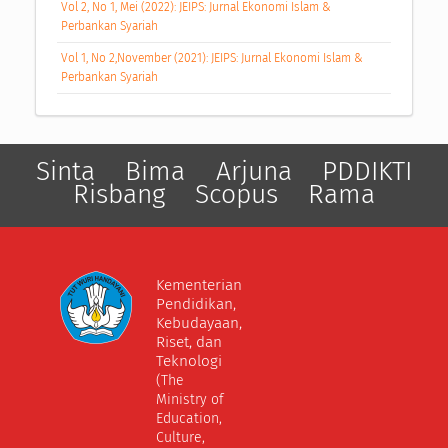
Vol 2, No 1, Mei (2022): JEIPS: Jurnal Ekonomi Islam &
Perbankan Syariah
Vol 1, No 2,November (2021): JEIPS: Jurnal Ekonomi Islam &
Perbankan Syariah
Sinta
Bima
Arjuna
PDDIKTI
Risbang
Scopus
Rama
Kementerian
Pendidikan,
Kebudayaan,
Riset, dan
Teknologi
(The
Ministry of
Education,
Culture,