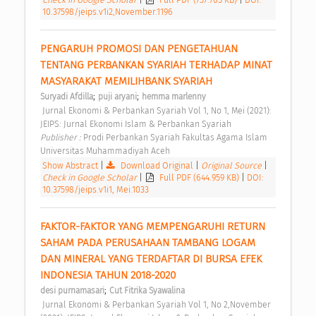
10.37598/jeips.v1i2,November.1196
PENGARUH PROMOSI DAN PENGETAHUAN 
TENTANG PERBANKAN SYARIAH TERHADAP MINAT 
MASYARAKAT MEMILIHBANK SYARIAH 
;
;
Suryadi Afdilla
puji aryani
hemma marlenny
 Jurnal Ekonomi & Perbankan Syariah Vol 1, No 1, Mei (2021): 
JEIPS: Jurnal Ekonomi Islam & Perbankan Syariah 
Publisher : 
Prodi Perbankan Syariah Fakultas Agama Islam 
Universitas Muhammadiyah Aceh 
Show Abstract
|
Download Original
|
Original Source
|
Check in Google Scholar
|
Full PDF (644.959 KB)
|
DOI:
10.37598/jeips.v1i1, Mei.1033
FAKTOR-FAKTOR YANG MEMPENGARUHI RETURN 
SAHAM PADA PERUSAHAAN TAMBANG LOGAM 
DAN MINERAL YANG TERDAFTAR DI BURSA EFEK 
INDONESIA TAHUN 2018-2020 
;
desi purnamasari
Cut Fitrika Syawalina
 Jurnal Ekonomi & Perbankan Syariah Vol 1, No 2,November 