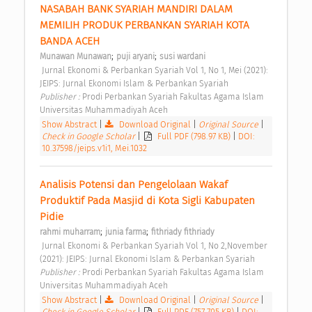
NASABAH BANK SYARIAH MANDIRI DALAM 
MEMILIH PRODUK PERBANKAN SYARIAH KOTA 
BANDA ACEH 
;
;
Munawan Munawan
puji aryani
susi wardani
 Jurnal Ekonomi & Perbankan Syariah Vol 1, No 1, Mei (2021): 
JEIPS: Jurnal Ekonomi Islam & Perbankan Syariah 
Publisher : 
Prodi Perbankan Syariah Fakultas Agama Islam 
Universitas Muhammadiyah Aceh 
Show Abstract
|
Download Original
|
Original Source
|
Check in Google Scholar
|
Full PDF (798.97 KB)
|
DOI:
10.37598/jeips.v1i1, Mei.1032
Analisis Potensi dan Pengelolaan Wakaf 
Produktif Pada Masjid di Kota Sigli Kabupaten 
Pidie 
;
;
rahmi muharram
junia farma
fithriady fithriady
 Jurnal Ekonomi & Perbankan Syariah Vol 1, No 2,November 
(2021): JEIPS: Jurnal Ekonomi Islam & Perbankan Syariah 
Publisher : 
Prodi Perbankan Syariah Fakultas Agama Islam 
Universitas Muhammadiyah Aceh 
Show Abstract
|
Download Original
|
Original Source
|
Check in Google Scholar
|
Full PDF (757.705 KB)
|
DOI: