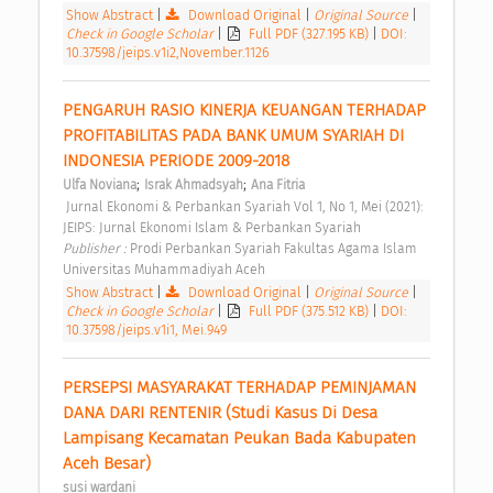
Show Abstract
|
Download Original
|
Original Source
|
Check in Google Scholar
|
Full PDF (327.195 KB)
|
DOI:
10.37598/jeips.v1i2,November.1126
PENGARUH RASIO KINERJA KEUANGAN TERHADAP 
PROFITABILITAS PADA BANK UMUM SYARIAH DI 
INDONESIA PERIODE 2009-2018 
;
;
Ulfa Noviana
Israk Ahmadsyah
Ana Fitria
 Jurnal Ekonomi & Perbankan Syariah Vol 1, No 1, Mei (2021): 
JEIPS: Jurnal Ekonomi Islam & Perbankan Syariah 
Publisher : 
Prodi Perbankan Syariah Fakultas Agama Islam 
Universitas Muhammadiyah Aceh 
Show Abstract
|
Download Original
|
Original Source
|
Check in Google Scholar
|
Full PDF (375.512 KB)
|
DOI:
10.37598/jeips.v1i1, Mei.949
PERSEPSI MASYARAKAT TERHADAP PEMINJAMAN 
DANA DARI RENTENIR (Studi Kasus Di Desa 
Lampisang Kecamatan Peukan Bada Kabupaten 
Aceh Besar) 
susi wardani