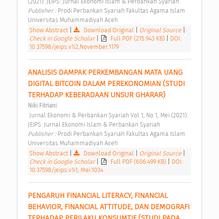
(2021): JEIPS: Jurnal Ekonomi Islam & Perbankan Syariah 
Publisher : 
Prodi Perbankan Syariah Fakultas Agama Islam 
Universitas Muhammadiyah Aceh 
Show Abstract
|
Download Original
|
Original Source
|
Check in Google Scholar
|
Full PDF (215.943 KB)
|
DOI:
10.37598/jeips.v1i2,November.1179
ANALISIS DAMPAK PERKEMBANGAN MATA UANG 
DIGITAL BITCOIN DALAM PEREKONOMIAN (STUDI 
TERHADAP KEBERADAAN UNSUR GHARAR) 
Niki Fitriani
 Jurnal Ekonomi & Perbankan Syariah Vol 1, No 1, Mei (2021): 
JEIPS: Jurnal Ekonomi Islam & Perbankan Syariah 
Publisher : 
Prodi Perbankan Syariah Fakultas Agama Islam 
Universitas Muhammadiyah Aceh 
Show Abstract
|
Download Original
|
Original Source
|
Check in Google Scholar
|
Full PDF (606.499 KB)
|
DOI:
10.37598/jeips.v1i1, Mei.1034
PENGARUH FINANCIAL LITERACY, FINANCIAL 
BEHAVIOR, FINANCIAL ATTITUDE, DAN DEMOGRAFI 
TERHADAP PERILAKU KONSUMTIF (STUDI PADA 