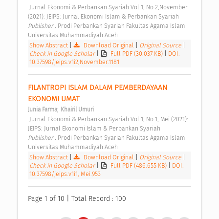
 Jurnal Ekonomi & Perbankan Syariah Vol 1, No 2,November 
(2021): JEIPS: Jurnal Ekonomi Islam & Perbankan Syariah 
Publisher : 
Prodi Perbankan Syariah Fakultas Agama Islam 
Universitas Muhammadiyah Aceh 
Show Abstract
|
Download Original
|
Original Source
|
Check in Google Scholar
|
Full PDF (30.037 KB)
|
DOI:
10.37598/jeips.v1i2,November.1181
FILANTROPI ISLAM DALAM PEMBERDAYAAN 
EKONOMI UMAT 
;
Junia Farma
Khairil Umuri
 Jurnal Ekonomi & Perbankan Syariah Vol 1, No 1, Mei (2021): 
JEIPS: Jurnal Ekonomi Islam & Perbankan Syariah 
Publisher : 
Prodi Perbankan Syariah Fakultas Agama Islam 
Universitas Muhammadiyah Aceh 
Show Abstract
|
Download Original
|
Original Source
|
Check in Google Scholar
|
Full PDF (486.655 KB)
|
DOI:
10.37598/jeips.v1i1, Mei.953
Page 1 of 10 | Total Record : 100