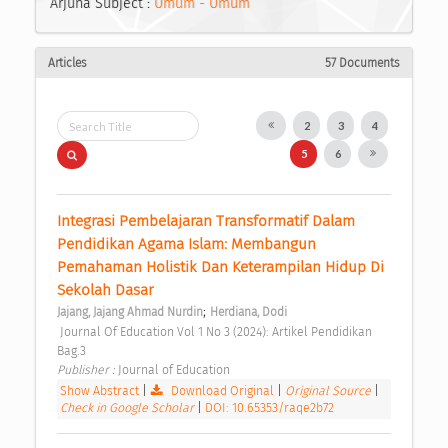
Arjuna Subject :
Umum - Umum
Articles
57 Documents
2
3
4
5
6
Integrasi Pembelajaran Transformatif Dalam 
Pendidikan Agama Islam: Membangun 
Pemahaman Holistik Dan Keterampilan Hidup Di 
Sekolah Dasar 
;
Jajang, Jajang Ahmad Nurdin
Herdiana, Dodi
 Journal Of Education Vol 1 No 3 (2024): Artikel Pendidikan 
Bag.3 
Publisher : 
Journal of Education 
Show Abstract
|
Download Original
|
Original Source
|
Check in Google Scholar
|
DOI: 10.65353/raqe2b72