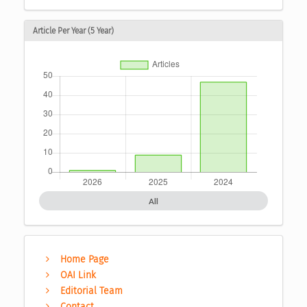
Article Per Year (5 Year)
All
Home Page
OAI Link
Editorial Team
Contact