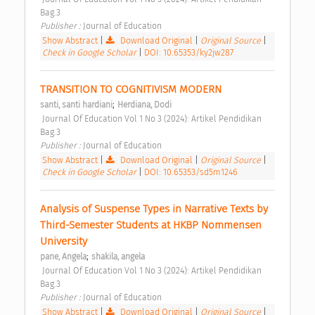
Bag.3 
Publisher : 
Journal of Education 
Show Abstract
|
Download Original
|
Original Source
|
Check in Google Scholar
|
DOI: 10.65353/ky2jw287
TRANSITION TO COGNITIVISM MODERN 
;
santi, santi hardiani
Herdiana, Dodi
 Journal Of Education Vol 1 No 3 (2024): Artikel Pendidikan 
Bag.3 
Publisher : 
Journal of Education 
Show Abstract
|
Download Original
|
Original Source
|
Check in Google Scholar
|
DOI: 10.65353/sd5m1246
Analysis of Suspense Types in Narrative Texts by 
Third-Semester Students at HKBP Nommensen 
University 
;
pane, Angela
shakila, angela
 Journal Of Education Vol 1 No 3 (2024): Artikel Pendidikan 
Bag.3 
Publisher : 
Journal of Education 
Show Abstract
|
Download Original
|
Original Source
|