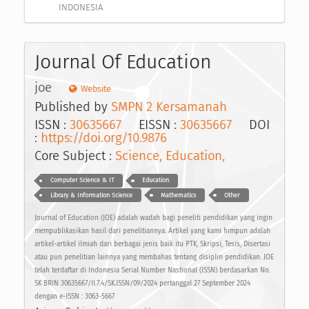
INDONESIA
Journal Of Education
joe
Website
Published by
SMPN 2 Kersamanah
ISSN :
30635667
EISSN :
30635667
DOI
:
https://doi.org/10.9876
Core Subject :
Science, Education,
Computer Science & IT
Education
Library & Information Science
Mathematics
Other
Journal of Education (JOE) adalah wadah bagi peneliti pendidikan yang ingin
mempublikasikan hasil dari penelitiannya. Artikel yang kami himpun adalah
artikel-artikel ilmiah dari berbagai jenis baik itu PTK, Skripsi, Tesis, Disertasi
atau pun penelitian lainnya yang membahas tentang disiplin pendidikan. JOE
telah terdaftar di Indonesia Serial Number Nastional (ISSN) berdasarkan No.
SK BRIN 30635667/II.7.4/SK.ISSN/09/2024 pertanggal 27 September 2024
dengan e-ISSN : 3063-5667