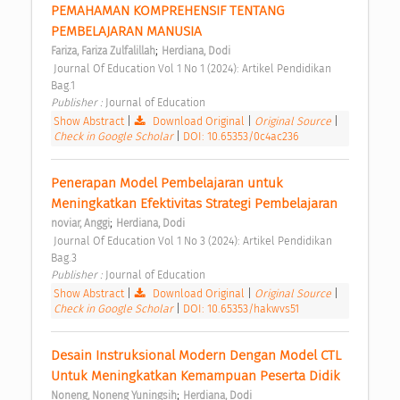
PEMAHAMAN KOMPREHENSIF TENTANG 
PEMBELAJARAN MANUSIA 
;
Fariza, Fariza Zulfalillah
Herdiana, Dodi
 Journal Of Education Vol 1 No 1 (2024): Artikel Pendidikan 
Bag.1 
Publisher : 
Journal of Education 
Show Abstract
|
Download Original
|
Original Source
|
Check in Google Scholar
|
DOI: 10.65353/0c4ac236
Penerapan Model Pembelajaran untuk 
Meningkatkan Efektivitas Strategi Pembelajaran 
;
noviar, Anggi
Herdiana, Dodi
 Journal Of Education Vol 1 No 3 (2024): Artikel Pendidikan 
Bag.3 
Publisher : 
Journal of Education 
Show Abstract
|
Download Original
|
Original Source
|
Check in Google Scholar
|
DOI: 10.65353/hakwvs51
Desain Instruksional Modern Dengan Model CTL 
Untuk Meningkatkan Kemampuan Peserta Didik 
;
Noneng, Noneng Yuningsih
Herdiana, Dodi