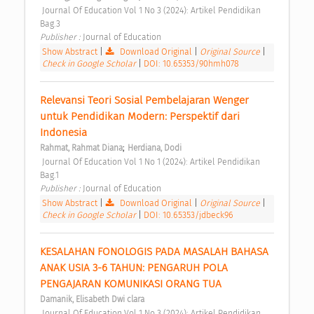
 Journal Of Education Vol 1 No 3 (2024): Artikel Pendidikan 
Bag.3 
Publisher : 
Journal of Education 
Show Abstract
|
Download Original
|
Original Source
|
Check in Google Scholar
|
DOI: 10.65353/90hmh078
Relevansi Teori Sosial Pembelajaran Wenger 
untuk Pendidikan Modern: Perspektif dari 
Indonesia 
;
Rahmat, Rahmat Diana
Herdiana, Dodi
 Journal Of Education Vol 1 No 1 (2024): Artikel Pendidikan 
Bag.1 
Publisher : 
Journal of Education 
Show Abstract
|
Download Original
|
Original Source
|
Check in Google Scholar
|
DOI: 10.65353/jdbeck96
KESALAHAN FONOLOGIS PADA MASALAH BAHASA 
ANAK USIA 3-6 TAHUN: PENGARUH POLA 
PENGAJARAN KOMUNIKASI ORANG TUA 
Damanik, Elisabeth Dwi clara
 Journal Of Education Vol 1 No 3 (2024): Artikel Pendidikan 