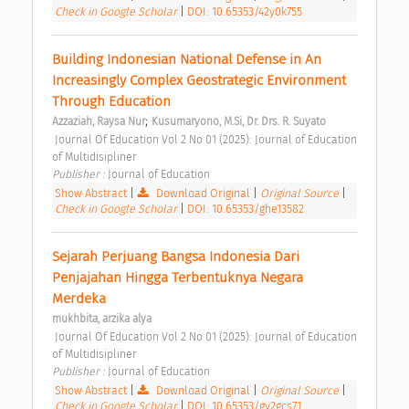
Check in Google Scholar
|
DOI: 10.65353/42y0k755
Building Indonesian National Defense in An 
Increasingly Complex Geostrategic Environment 
Through Education 
;
Azzaziah, Raysa Nur
Kusumaryono, M.Si, Dr. Drs. R. Suyato
 Journal Of Education Vol 2 No 01 (2025): Journal of Education 
of Multidisipliner 
Publisher : 
Journal of Education 
Show Abstract
|
Download Original
|
Original Source
|
Check in Google Scholar
|
DOI: 10.65353/ghe13582
Sejarah Perjuang Bangsa Indonesia Dari 
Penjajahan Hingga Terbentuknya Negara 
Merdeka 
mukhbita, arzika alya
 Journal Of Education Vol 2 No 01 (2025): Journal of Education 
of Multidisipliner 
Publisher : 
Journal of Education 
Show Abstract
|
Download Original
|
Original Source
|
Check in Google Scholar
|
DOI: 10.65353/gv2gcs71