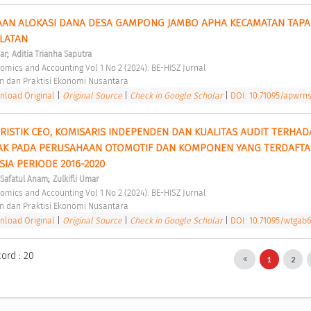
AAN ALOKASI DANA DESA GAMPONG JAMBO APHA KECAMATAN TAPA
LATAN 
;
ar
Aditia Trianha Saputra
nomics and Accounting Vol 1 No 2 (2024): BE-HISZ Jurnal 
n dan Praktisi Ekonomi Nusantara 
load Original
|
Original Source
|
Check in Google Scholar
|
DOI: 10.71095/apwrn
ISTIK CEO, KOMISARIS INDEPENDEN DAN KUALITAS AUDIT TERHADA
AK PADA PERUSAHAAN OTOMOTIF DAN KOMPONEN YANG TERDAFTAR
IA PERIODE 2016-2020 
;
 Safatul Anam
Zulkifli Umar
nomics and Accounting Vol 1 No 2 (2024): BE-HISZ Jurnal 
n dan Praktisi Ekonomi Nusantara 
load Original
|
Original Source
|
Check in Google Scholar
|
DOI: 10.71095/wtgab
cord : 20
1
2