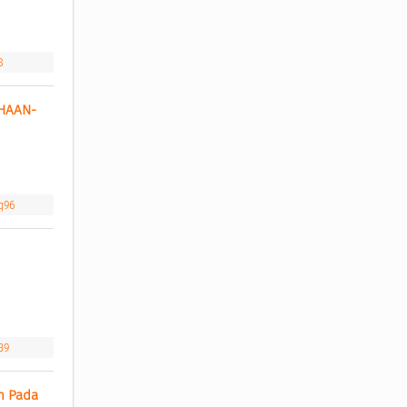
8
AHAAN-
q96
39
n Pada 