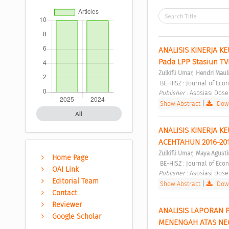
ANALISIS KINERJA K
Pada LPP Stasiun TV
;
Zulkifli Umar
Hendri Maul
 BE-HISZ : Journal of Eco
Publisher : 
Asosiasi Dose
Show Abstract
|
Down
All
ANALISIS KINERJA 
ACEHTAHUN 2016-201
;
Zulkifli Umar
Maya Agusti
Home Page
 BE-HISZ : Journal of Eco
OAI Link
Publisher : 
Asosiasi Dose
Editorial Team
Show Abstract
|
Down
Contact
Reviewer
ANALISIS LAPORAN
Google Scholar
MENENGAH ATAS NEG