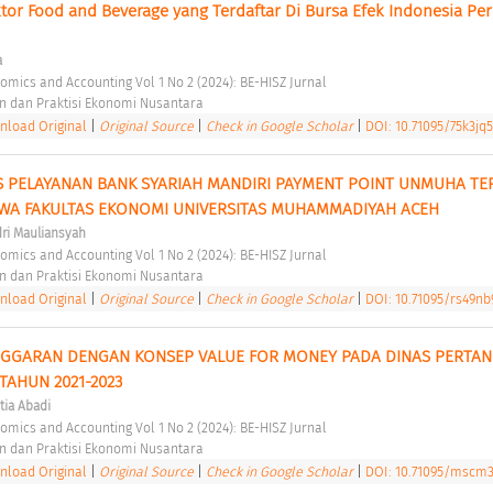
or Food and Beverage yang Terdaftar Di Bursa Efek Indonesia Per
a
nomics and Accounting Vol 1 No 2 (2024): BE-HISZ Jurnal 
n dan Praktisi Ekonomi Nusantara 
load Original
|
Original Source
|
Check in Google Scholar
|
DOI: 10.71095/75k3jq
 PELAYANAN BANK SYARIAH MANDIRI PAYMENT POINT UNMUHA TE
WA FAKULTAS EKONOMI UNIVERSITAS MUHAMMADIYAH ACEH 
ri Mauliansyah
nomics and Accounting Vol 1 No 2 (2024): BE-HISZ Jurnal 
n dan Praktisi Ekonomi Nusantara 
load Original
|
Original Source
|
Check in Google Scholar
|
DOI: 10.71095/rs49nb
ANGGARAN DENGAN KONSEP VALUE FOR MONEY PADA DINAS PERTANI
AHUN 2021-2023 
tia Abadi
nomics and Accounting Vol 1 No 2 (2024): BE-HISZ Jurnal 
n dan Praktisi Ekonomi Nusantara 
load Original
|
Original Source
|
Check in Google Scholar
|
DOI: 10.71095/mscm3