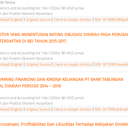
itri Yunina
nomics and Accounting Vol 1 No I (2024): BE-HISZ Jurnal 
n dan Praktisi Ekonomi Nusantara 
load Original
|
Original Source
|
Check in Google Scholar
|
DOI: 10.71095/z65jj45
AKTOR YANG MENENTUKAN RATING OBLIGASI SYARIAH PADA PERUS
RDAFTAR DI BEI TAHUN 2015-2017 
nomics and Accounting Vol 1 No I (2024): BE-HISZ Jurnal 
n dan Praktisi Ekonomi Nusantara 
load Original
|
Original Source
|
Check in Google Scholar
|
DOI: 10.71095/hawv0
ORMING FINANCING DAN KINERJA KEUANGAN PT BANK TABUNGAN 
 SYARIAH PERIODE 2014 – 2016 
nomics and Accounting Vol 1 No I (2024): BE-HISZ Jurnal 
n dan Praktisi Ekonomi Nusantara 
load Original
|
Original Source
|
Check in Google Scholar
|
DOI: 10.71095/ar8ra8
usahaan, Profitabilitas Dan Likuiditas Terhadap Kebijakan Divide