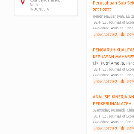
Kota banda aceh,
Perusahaan Sub Sekt
Aceh
INDONESIA
2021-2022 
;
Hendri Mauliansyah
Elviz
 BE-HISZ : Journal of Eco
Publisher : 
Asosiasi Dose
Show Abstract
|
Down
PENGARUH KUALITAS
KEPUASAN MAHASIS
Kiki Putri Amelia;
Hend
 BE-HISZ : Journal of Eco
Publisher : 
Asosiasi Dose
Show Abstract
|
Down
ANALISIS KINERJA 
PERKEBUNAN ACEH  T
;
;
Syamsidar
Rusnaidi
Chin
 BE-HISZ : Journal of Eco
Publisher : 
Asosiasi Dose
Show Abstract
|
Down