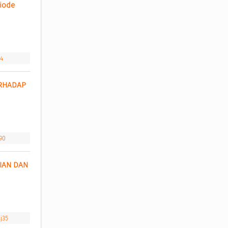
iode 
54
RHADAP 
90
AN DAN 
j35