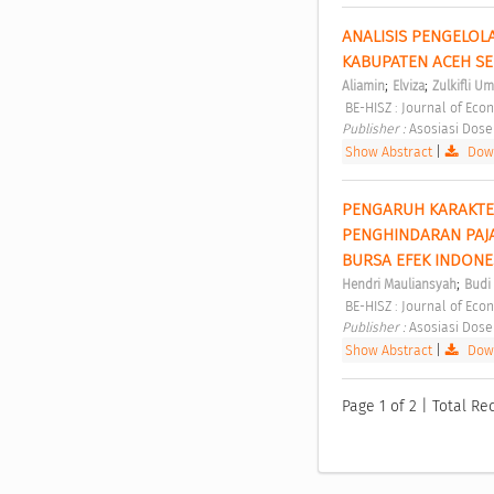
ANALISIS PENGELOL
KABUPATEN ACEH SE
;
;
Aliamin
Elviza
Zulkifli Um
 BE-HISZ : Journal of Eco
Publisher : 
Asosiasi Dose
Show Abstract
|
Down
PENGARUH KARAKTER
PENGHINDARAN PAJ
BURSA EFEK INDONES
;
Hendri Mauliansyah
Budi
 BE-HISZ : Journal of Eco
Publisher : 
Asosiasi Dose
Show Abstract
|
Down
Page 1 of 2 | Total Re