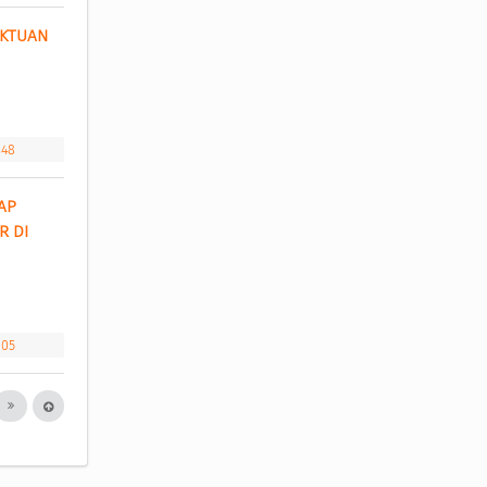
KTUAN 
s48
P 
 DI 
605