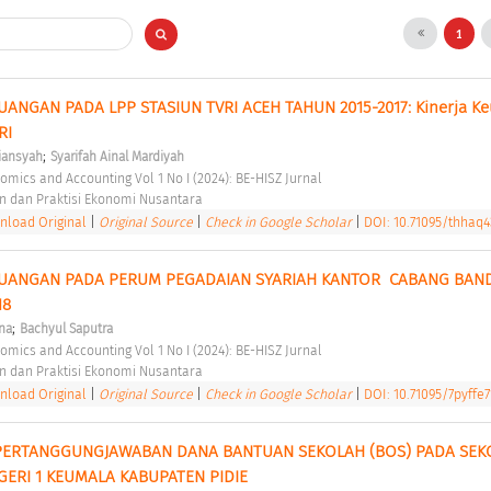
1
EUANGAN PADA LPP STASIUN TVRI ACEH TAHUN 2015-2017: Kinerja Ke
RI 
;
iansyah
Syarifah Ainal Mardiyah
nomics and Accounting Vol 1 No I (2024): BE-HISZ Jurnal 
n dan Praktisi Ekonomi Nusantara 
load Original
|
Original Source
|
Check in Google Scholar
|
DOI: 10.71095/thhaq4
KEUANGAN PADA PERUM PEGADAIAN SYARIAH KANTOR  CABANG BAND
8 
;
na
Bachyul Saputra
nomics and Accounting Vol 1 No I (2024): BE-HISZ Jurnal 
n dan Praktisi Ekonomi Nusantara 
load Original
|
Original Source
|
Check in Google Scholar
|
DOI: 10.71095/7pyffe7
 PERTANGGUNGJAWABAN DANA BANTUAN SEKOLAH (BOS) PADA SEKO
ERI 1 KEUMALA KABUPATEN PIDIE 