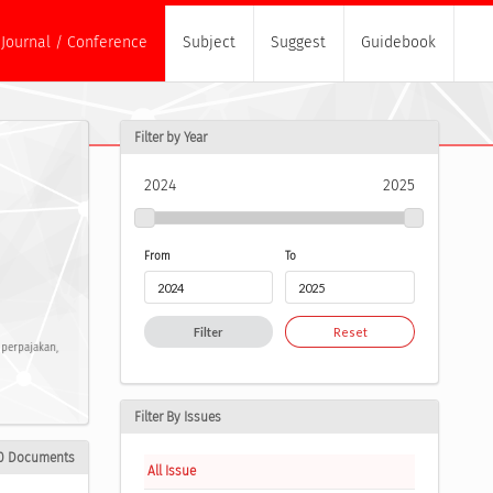
Journal / Conference
Subject
Suggest
Guidebook
Filter by Year
2024
2025
From
To
Filter
Reset
perpajakan,
Filter By Issues
0 Documents
All Issue