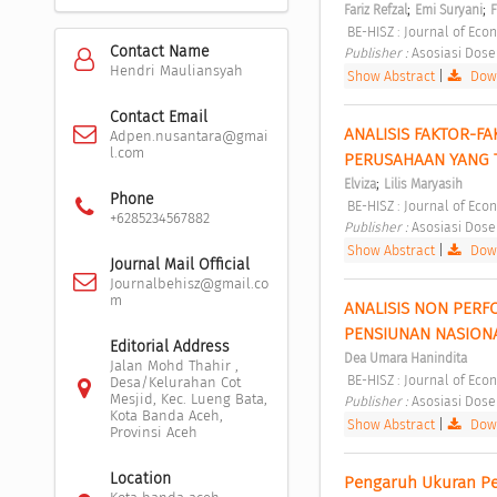
;
;
Fariz Refzal
Emi Suryani
F
 BE-HISZ : Journal of Eco
Contact Name
Publisher : 
Asosiasi Dose
Hendri Mauliansyah
Show Abstract
|
Down
Contact Email
ANALISIS FAKTOR-F
Adpen.nusantara@gmai
l.com
PERUSAHAAN YANG TE
;
Elviza
Lilis Maryasih
Phone
 BE-HISZ : Journal of Eco
+6285234567882
Publisher : 
Asosiasi Dose
Show Abstract
|
Down
Journal Mail Official
Journalbehisz@gmail.co
m
ANALISIS NON PERF
PENSIUNAN NASIONAL
Editorial Address
Dea Umara Hanindita
Jalan Mohd Thahir ,
 BE-HISZ : Journal of Eco
Desa/Kelurahan Cot
Mesjid, Kec. Lueng Bata,
Publisher : 
Asosiasi Dose
Kota Banda Aceh,
Show Abstract
|
Down
Provinsi Aceh
Location
Pengaruh Ukuran Per