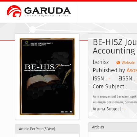
BE-HISZ Jou
Accounting
behisz
Website
Published by
Aso
ISSN :
-
EISSN :
Core Subject :
Kami menyambut beragam topik d
keuangan perusahaan, pemasar
Arjuna Subject :
-
Articles
Article Per Year (5 Year)