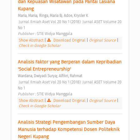
dan Kepuasan Wisatawan pada Pantai Lasiana 
Kupang 
;
;
Maria, Maria
Ringa, Maria B
Adoe, Krysler K
 Jurnal Ilmiah Aset Vol 20 No 1 (2018): Jurnal ASET Volume 20 
No 1 
Publisher : 
STIE Widya Manggala 
Show Abstract
|
Download Original
|
Original Source
|
Check in Google Scholar
Analisis Faktor yang Berperan dalam Kepribadian 
'Social Entrepreneurship' 
;
Wardana, Dwiyadi Surya
Alfikri, Rahmat
 Jurnal Ilmiah Aset Vol 20 No 1 (2018): Jurnal ASET Volume 20 
No 1 
Publisher : 
STIE Widya Manggala 
Show Abstract
|
Download Original
|
Original Source
|
Check in Google Scholar
Analisis Strategi Pengembangan Sumber Daya 
Manusia terhadap Kompetensi Dosen Politeknik 
Negeri Kupang 