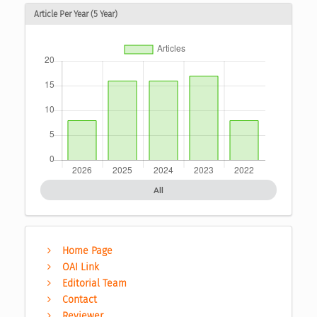
Article Per Year (5 Year)
All
Home Page
OAI Link
Editorial Team
Contact
Reviewer