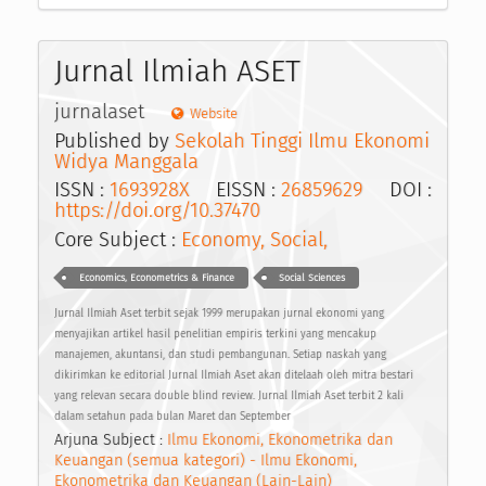
Jurnal Ilmiah ASET
jurnalaset
Website
Published by
Sekolah Tinggi Ilmu Ekonomi
Widya Manggala
ISSN :
1693928X
EISSN :
26859629
DOI :
https://doi.org/10.37470
Core Subject :
Economy, Social,
Economics, Econometrics & Finance
Social Sciences
Jurnal Ilmiah Aset terbit sejak 1999 merupakan jurnal ekonomi yang
menyajikan artikel hasil penelitian empiris terkini yang mencakup
manajemen, akuntansi, dan studi pembangunan. Setiap naskah yang
dikirimkan ke editorial Jurnal Ilmiah Aset akan ditelaah oleh mitra bestari
yang relevan secara double blind review. Jurnal Ilmiah Aset terbit 2 kali
dalam setahun pada bulan Maret dan September
Arjuna Subject :
Ilmu Ekonomi, Ekonometrika dan
Keuangan (semua kategori) - Ilmu Ekonomi,
Ekonometrika dan Keuangan (Lain-Lain)