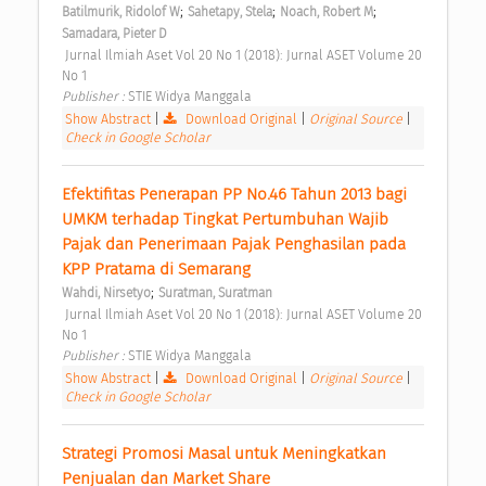
;
;
;
Batilmurik, Ridolof W
Sahetapy, Stela
Noach, Robert M
Samadara, Pieter D
 Jurnal Ilmiah Aset Vol 20 No 1 (2018): Jurnal ASET Volume 20 
No 1 
Publisher : 
STIE Widya Manggala 
Show Abstract
|
Download Original
|
Original Source
|
Check in Google Scholar
Efektifitas Penerapan PP No.46 Tahun 2013 bagi 
UMKM terhadap Tingkat Pertumbuhan Wajib 
Pajak dan Penerimaan Pajak Penghasilan pada 
KPP Pratama di Semarang 
;
Wahdi, Nirsetyo
Suratman, Suratman
 Jurnal Ilmiah Aset Vol 20 No 1 (2018): Jurnal ASET Volume 20 
No 1 
Publisher : 
STIE Widya Manggala 
Show Abstract
|
Download Original
|
Original Source
|
Check in Google Scholar
Strategi Promosi Masal untuk Meningkatkan 
Penjualan dan Market Share 