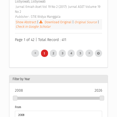
Listiyowati, Listiyowati
 Jurnal Ilmiah Aset Vol 19 No 2 (2017): Jurnal ASET Volume 19 
No 2 
Publisher : 
STIE Widya Manggala 
Show Abstract
|
Download Original
|
Original Source
|
Check in Google Scholar
Page 1 of 42 | Total Record : 411
1
2
3
4
5
Filter by Year
2008
2026
From