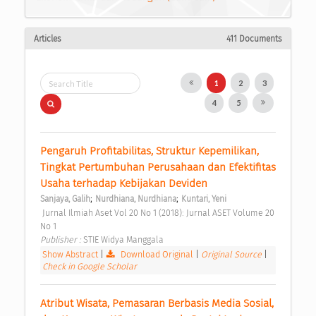
Articles
411 Documents
1
2
3
4
5
Pengaruh Profitabilitas, Struktur Kepemilikan, 
Tingkat Pertumbuhan Perusahaan dan Efektifitas 
Usaha terhadap Kebijakan Deviden 
;
;
Sanjaya, Galih
Nurdhiana, Nurdhiana
Kuntari, Yeni
 Jurnal Ilmiah Aset Vol 20 No 1 (2018): Jurnal ASET Volume 20 
No 1 
Publisher : 
STIE Widya Manggala 
Show Abstract
|
Download Original
|
Original Source
|
Check in Google Scholar
Atribut Wisata, Pemasaran Berbasis Media Sosial, 