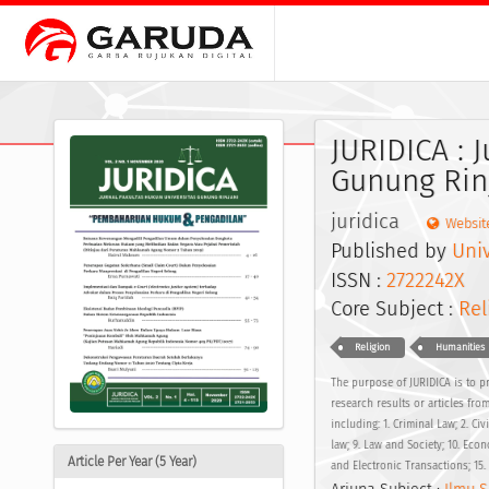
JURIDICA : 
Gunung Rin
juridica
Websit
Published by
Uni
ISSN :
2722242X
E
Core Subject :
Rel
Religion
Humanities
The purpose of JURIDICA is to pr
research results or articles fro
including: 1. Criminal Law; 2. Civ
law; 9. Law and Society; 10. Eco
Article Per Year (5 Year)
and Electronic Transactions; 15