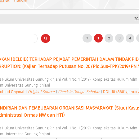
osial - Hukum
20
1
2
3
4
JAKAN (BELEID) TERHADAP PEJABAT PEMERINTAH DALAM TINDAK PID
RUPTION: (Kajian Terhadap Putusan No. 20/Pid.Sus-TPK/2019/PN.M
tas Hukum Universitas Gunung Rinjani Vol. 1 No. 1 (2019): Kompleksitas Hukum Admin
m Universitas Gunung Rinjani 
load Original
|
Original Source
|
Check in Google Scholar
|
DOI: 10.46601/juridica
ENDIRIAN DAN PEMBUBARAN ORGANISASI MASYARAKAT: (Studi Kasus
dministrasi Ormas NW dan HTI) 
tas Hukum Universitas Gunung Rinjani Vol. 1 No. 1 (2019): Kompleksitas Hukum Admin
m Universitas Gunung Rinjani 