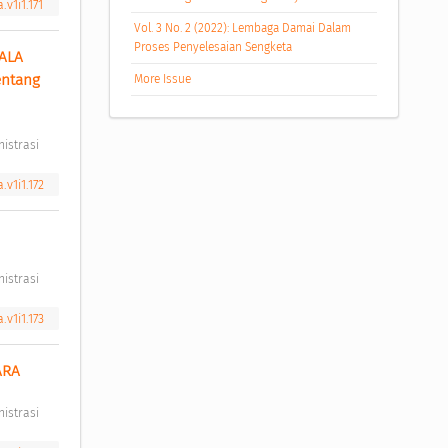
.v1i1.171
Vol. 3 No. 2 (2022): Lembaga Damai Dalam
Proses Penyelesaian Sengketa
LA 
ntang 
More Issue
istrasi 
.v1i1.172
istrasi 
.v1i1.173
RA 
istrasi 