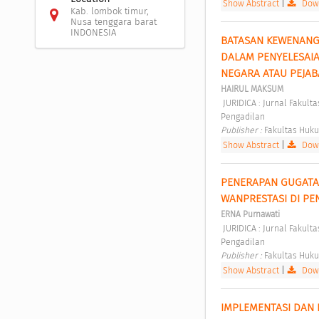
Show Abstract
|
Down
Kab. lombok timur,
Nusa tenggara barat
INDONESIA
BATASAN KEWENANG
DALAM PENYELESAI
NEGARA ATAU PEJAB
HAIRUL MAKSUM
 JURIDICA : Jurnal Fakultas Hukum Universitas Gunung Rinjani Vol. 2 No. 1 (2020): Pembaharuan Hukum dan 
Pengadilan 
Publisher : 
Fakultas Huku
Show Abstract
|
Down
PENERAPAN GUGATAN
WANPRESTASI DI PE
ERNA Purnawati
 JURIDICA : Jurnal Fakultas Hukum Universitas Gunung Rinjani Vol. 2 No. 1 (2020): Pembaharuan Hukum dan 
Pengadilan 
Publisher : 
Fakultas Huku
Show Abstract
|
Down
IMPLEMENTASI DAN 