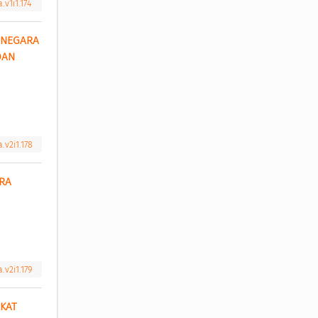
.v1i1.174
NEGARA 
AN 
.v2i1.178
A 
.v2i1.179
KAT 