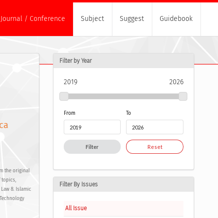
Journal / Conference
Subject
Suggest
Guidebook
Filter by Year
2019
2026
From
To
ica
Filter
Reset
m the original
 topics,
Filter By Issues
y Law 8. Islamic
n Technology
All Issue