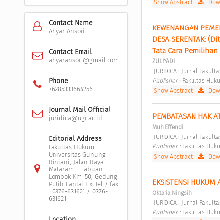
Show Abstract
|
Down
Contact Name
KEWENANGAN PEMERI
Ahyar Ansori
DESA SERENTAK: (Di
Tata Cara Pemilihan
Contact Email
ahyaransori@gmail.com
ZULIYADI
 JURIDICA : Jurnal Fakul
Publisher : 
Fakultas Huku
Phone
+6285333666256
Show Abstract
|
Down
Journal Mail Official
PEMBATASAN HAK AT
juridica@ugr.ac.id
Muh Effendi
 JURIDICA : Jurnal Fakul
Editorial Address
Publisher : 
Fakultas Huku
Fakultas Hukum
Universitas Gunung
Show Abstract
|
Down
Rinjani, Jalan Raya
Mataram – Labuan
Lombok Km. 50, Gedung
EKSISTENSI HUKUM 
Putih Lantai I » Tel / fax
: 0376-631621 / 0376-
Oktaria Ningsih
631621
 JURIDICA : Jurnal Fakul
Publisher : 
Fakultas Huku
Location