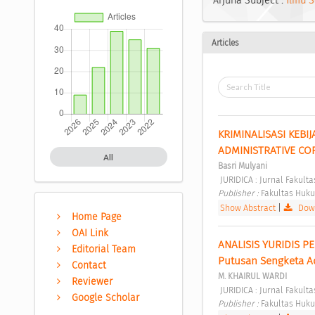
Arjuna Subject :
Ilmu S
Articles
KRIMINALISASI KEBI
ADMINISTRATIVE COR
All
Basri Mulyani
 JURIDICA : Jurnal Fakul
Publisher : 
Fakultas Huku
Show Abstract
|
Down
Home Page
OAI Link
ANALISIS YURIDIS P
Editorial Team
Putusan Sengketa A
Contact
M. KHAIRUL WARDI
Reviewer
 JURIDICA : Jurnal Fakul
Google Scholar
Publisher : 
Fakultas Huku