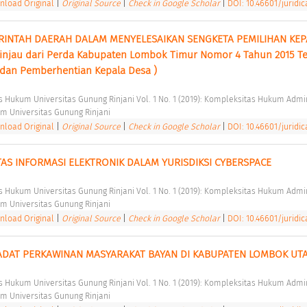
load Original
|
Original Source
|
Check in Google Scholar
|
DOI: 10.46601/juridica
NTAH DAERAH DALAM MENYELESAIKAN SENGKETA PEMILIHAN KEPA
tinjau dari Perda Kabupaten Lombok Timur Nomor 4 Tahun 2015 Te
 dan Pemberhentian Kepala Desa ) 
tas Hukum Universitas Gunung Rinjani Vol. 1 No. 1 (2019): Kompleksitas Hukum Admin
m Universitas Gunung Rinjani 
load Original
|
Original Source
|
Check in Google Scholar
|
DOI: 10.46601/juridica
AS INFORMASI ELEKTRONIK DALAM YURISDIKSI CYBERSPACE 
tas Hukum Universitas Gunung Rinjani Vol. 1 No. 1 (2019): Kompleksitas Hukum Admin
m Universitas Gunung Rinjani 
load Original
|
Original Source
|
Check in Google Scholar
|
DOI: 10.46601/juridica
ADAT PERKAWINAN MASYARAKAT BAYAN DI KABUPATEN LOMBOK UTA
tas Hukum Universitas Gunung Rinjani Vol. 1 No. 1 (2019): Kompleksitas Hukum Admin
m Universitas Gunung Rinjani 