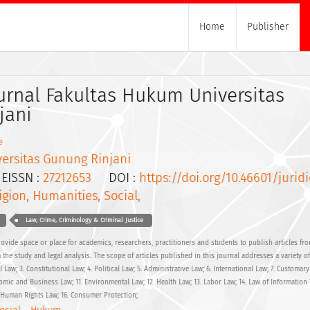
Home
Publisher
Jurnal Fakultas Hukum Universitas
jani
e
versitas Gunung Rinjani
ISSN :
27212653
DOI :
https://doi.org/10.46601/jurid
igion, Humanities, Social,
Law, Crime, Criminology & Criminal Justice
ovide space or place for academics, researchers, practitioners and students to publish articles fro
m the study and legal analysis. The scope of articles published in this journal addresses a variety of
il Law; 3. Constitutional Law; 4. Political Law; 5. Administrative Law; 6. International Law; 7. Customar
nomic and Business Law; 11. Environmental Law; 12. Health Law; 13. Labor Law; 14. Law of Informatio
. Human Rights Law; 16. Consumer Protection;