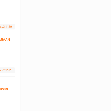
a.v2i1.180
ARAAN 
.v2i1.181
usan 