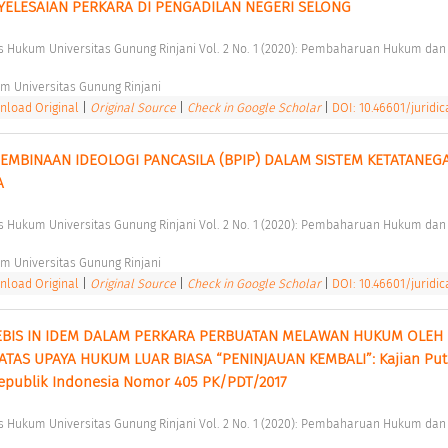
ELESAIAN PERKARA DI PENGADILAN NEGERI SELONG 
m Universitas Gunung Rinjani 
load Original
|
Original Source
|
Check in Google Scholar
|
DOI: 10.46601/juridic
PEMBINAAN IDEOLOGI PANCASILA (BPIP) DALAM SISTEM KETATANEG
A 
m Universitas Gunung Rinjani 
load Original
|
Original Source
|
Check in Google Scholar
|
DOI: 10.46601/juridica
BIS IN IDEM DALAM PERKARA PERBUATAN MELAWAN HUKUM OLEH 
AS UPAYA HUKUM LUAR BIASA “PENINJAUAN KEMBALI”: Kajian Put
ublik Indonesia Nomor 405 PK/PDT/2017 