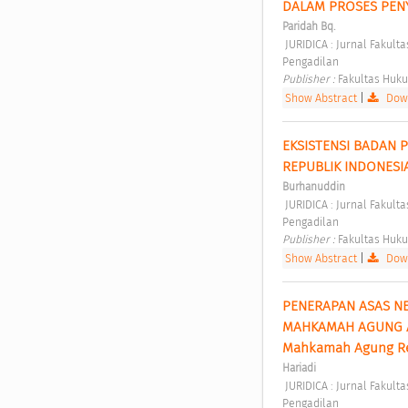
DALAM PROSES PENY
Paridah Bq.
 JURIDICA : Jurnal Fakultas Hukum Universitas Gunung Rinjani Vol. 2 No. 1 (2020): Pembaharuan Hukum dan 
Pengadilan 
Publisher : 
Fakultas Huku
Show Abstract
|
Down
EKSISTENSI BADAN 
REPUBLIK INDONESI
Burhanuddin
 JURIDICA : Jurnal Fakultas Hukum Universitas Gunung Rinjani Vol. 2 No. 1 (2020): Pembaharuan Hukum dan 
Pengadilan 
Publisher : 
Fakultas Huku
Show Abstract
|
Down
PENERAPAN ASAS NE
MAHKAMAH AGUNG AT
Mahkamah Agung Rep
Hariadi
 JURIDICA : Jurnal Fakultas Hukum Universitas Gunung Rinjani Vol. 2 No. 1 (2020): Pembaharuan Hukum dan 
Pengadilan 