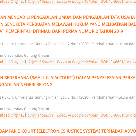
load Original
|
Original Source
|
Check in Google Scholar
|
DOI: 10.46601/juridica
AN MENGADILI PENGADILAN UMUM DAN PENGADILAN TATA USAHA 
AN SENGKETA PERBUATAN MELAWAN HUKUM YANG MELIBATKAN BAD
AT PEMERINTAH DITINJAU DARI PERMA NOMOR 2 TAHUN 2019 
m Universitas Gunung Rinjani 
load Original
|
Original Source
|
Check in Google Scholar
|
DOI: 10.46601/juridica
 SEDERHANA (SMALL CLAIM COURT) DALAM PENYELESAIAN PERKAR
NGADILAN NEGERI SELONG 
m Universitas Gunung Rinjani 
load Original
|
Original Source
|
Check in Google Scholar
|
DOI: 10.46601/juridica
DAMPAK E-COURT (ELECTRONICS JUSTICE SYSTEM) TERHADAP ADVO