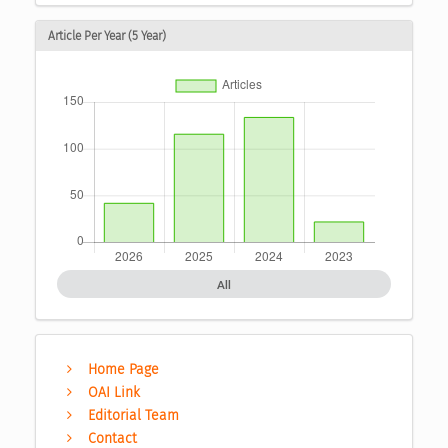
Article Per Year (5 Year)
All
Home Page
OAI Link
Editorial Team
Contact