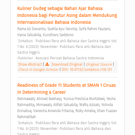
Kuliner Gudeg sebagai Bahan Ajar Bahasa 
Indonesia bagi Penutur Asing dalam Mendukung 
Internasionalisasi Bahasa Indonesia 
;
;
;
Rama Aji Dananto
Syahla Ayu Yasinta
Syifa Rahmi Fauzani
;
Vania Salsabila
Kundharu Saddono
 Sintaksis : Publikasi Para ahli Bahasa dan Sastra Inggris Vol. 
1 No. 6 (2023): November: Publikasi Para ahli Bahasa dan 
Sastra Inggris 
Publisher : 
Asosiasi Periset Bahasa Sastra Indonesia 
Show Abstract
|
Download Original
|
Original Source
|
Check in Google Scholar
|
DOI: 10.61132/sintaksis.v1i6.131
Readiness of Grade 11 Students at SMAN 1 Ciruas 
in Determining a Career 
;
;
;
Rahmawati
Ahmad Baehaqi
Yunisa Prestisia Murtidewi
Yesha 
;
;
;
;
Rahmadita
Mirnawati
Alifah Salsabila
Wafiq Azizah
Yolinda 
;
;
;
Evinalisa
Vanesha Amanda Fritania
Rizky Amelia
Ehan Fuazan 
Rahmatillah
 Sintaksis : Publikasi Para ahli Bahasa dan Sastra Inggris Vol. 
1 No. 6 (2023): November: Publikasi Para ahli Bahasa dan 
Sastra Inggris 