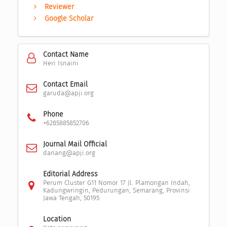
Reviewer
Google Scholar
Contact Name
Heri Isnaini
Contact Email
garuda@apji.org
Phone
+6285885852706
Journal Mail Official
danang@apji.org
Editorial Address
Perum Cluster G11 Nomor 17 Jl. Plamongan Indah,
Kadungwringin, Pedurungan, Semarang, Provinsi
Jawa Tengah, 50195
Location