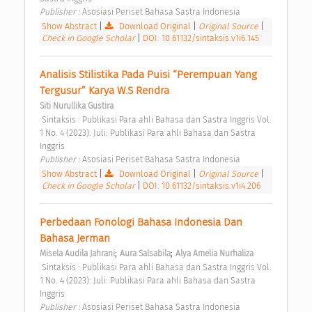
Publisher : 
Asosiasi Periset Bahasa Sastra Indonesia 
Show Abstract
|
Download Original
|
Original Source
|
Check in Google Scholar
|
DOI: 10.61132/sintaksis.v1i6.145
Analisis Stilistika Pada Puisi “Perempuan Yang 
Tergusur” Karya W.S Rendra 
Siti Nurullika Gustira
 Sintaksis : Publikasi Para ahli Bahasa dan Sastra Inggris Vol. 
1 No. 4 (2023): Juli: Publikasi Para ahli Bahasa dan Sastra 
Inggris 
Publisher : 
Asosiasi Periset Bahasa Sastra Indonesia 
Show Abstract
|
Download Original
|
Original Source
|
Check in Google Scholar
|
DOI: 10.61132/sintaksis.v1i4.206
Perbedaan Fonologi Bahasa Indonesia Dan 
Bahasa Jerman 
;
;
Misela Audila Jahrani
Aura Salsabila
Alya Amelia Nurhaliza
 Sintaksis : Publikasi Para ahli Bahasa dan Sastra Inggris Vol. 
1 No. 4 (2023): Juli: Publikasi Para ahli Bahasa dan Sastra 
Inggris 
Publisher : 
Asosiasi Periset Bahasa Sastra Indonesia 