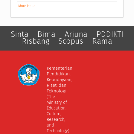
More Issue
Sinta
Bima
Arjuna
PDDIKTI
Risbang
Scopus
Rama
Kementerian
Pendidikan,
Kebudayaan,
Riset, dan
Teknologi
(The
Ministry of
Education,
Culture,
Research,
and
Technology)