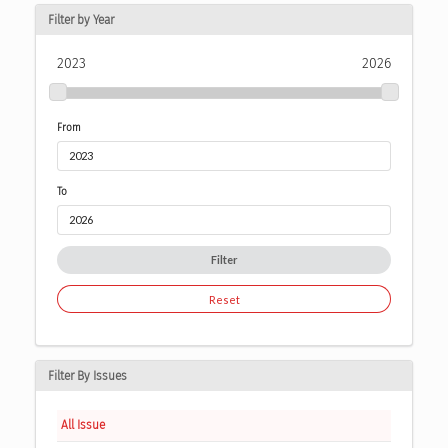
Filter by Year
2023
2026
From
To
Filter
Reset
Filter By Issues
All Issue