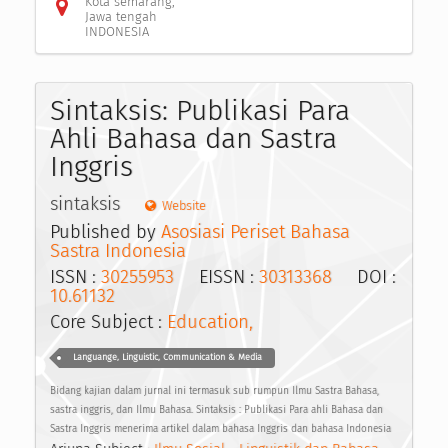
Kota semarang,
Jawa tengah
INDONESIA
Sintaksis: Publikasi Para
Ahli Bahasa dan Sastra
Inggris
sintaksis
Website
Published by
Asosiasi Periset Bahasa
Sastra Indonesia
ISSN :
30255953
EISSN :
30313368
DOI :
10.61132
Core Subject :
Education,
Languange, Linguistic, Communication & Media
Bidang kajian dalam jurnal ini termasuk sub rumpun Ilmu Sastra Bahasa,
sastra inggris, dan Ilmu Bahasa. Sintaksis : Publikasi Para ahli Bahasa dan
Sastra Inggris menerima artikel dalam bahasa Inggris dan bahasa Indonesia