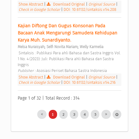
Show Abstract
|
Download Original
|
Original Source
|
Check in Google Scholar
|
DOI: 10.61132/sintaksis.v1i4.208
Kajian Diftong Dan Gugus Konsonan Pada 
Bacaan Anak Mengarungi Samudera Kehidupan 
Karya Muh. Sunardiyanto. 
;
;
Melsa Nuraisyah
Selfi Novita Mariam
Welly Karmelia
 Sintaksis : Publikasi Para ahli Bahasa dan Sastra Inggris Vol. 
1 No. 4 (2023): Juli: Publikasi Para ahli Bahasa dan Sastra 
Inggris 
Publisher : 
Asosiasi Periset Bahasa Sastra Indonesia 
Show Abstract
|
Download Original
|
Original Source
|
Check in Google Scholar
|
DOI: 10.61132/sintaksis.v1i4.216
Page 1 of 32 | Total Record : 314
1
2
3
4
5