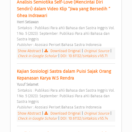
Analisis Semiotika Self-Love (Mencintai Diri 
Sendiri) dalam Video Klip “Jiwa yang Bersedih “ 
Ghea Indrawari 
Herri Setiawan
 Sintaksis : Publikasi Para ahli Bahasa dan Sastra Inggris Vol. 
1 No. 5 (2023): September: Publikasi Para ahli Bahasa dan 
Sastra Inggris 
Publisher : 
Asosiasi Periset Bahasa Sastra Indonesia 
Show Abstract
|
Download Original
|
Original Source
|
Check in Google Scholar
|
DOI: 10.61132/sintaksis.v1i5.71
Kajian Sosiologi Sastra dalam Puisi Sajak Orang 
Kepanasan Karya W.S Rendra 
Yusuf Selamet
 Sintaksis : Publikasi Para ahli Bahasa dan Sastra Inggris Vol. 
1 No. 5 (2023): September: Publikasi Para ahli Bahasa dan 
Sastra Inggris 
Publisher : 
Asosiasi Periset Bahasa Sastra Indonesia 
Show Abstract
|
Download Original
|
Original Source
|
Check in Google Scholar
|
DOI: 10.61132/sintaksis.v1i5.74