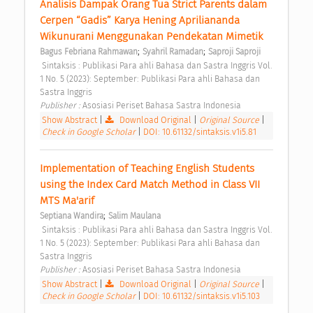
Analisis Dampak Orang Tua Strict Parents dalam 
Cerpen “Gadis” Karya Hening Apriliananda 
Wikunurani Menggunakan Pendekatan Mimetik 
;
;
Bagus Febriana Rahmawan
Syahril Ramadan
Saproji Saproji
 Sintaksis : Publikasi Para ahli Bahasa dan Sastra Inggris Vol. 
1 No. 5 (2023): September: Publikasi Para ahli Bahasa dan 
Sastra Inggris 
Publisher : 
Asosiasi Periset Bahasa Sastra Indonesia 
Show Abstract
|
Download Original
|
Original Source
|
Check in Google Scholar
|
DOI: 10.61132/sintaksis.v1i5.81
Implementation of Teaching English Students 
using the Index Card Match Method in Class VII 
MTS Ma'arif 
;
Septiana Wandira
Salim Maulana
 Sintaksis : Publikasi Para ahli Bahasa dan Sastra Inggris Vol. 
1 No. 5 (2023): September: Publikasi Para ahli Bahasa dan 
Sastra Inggris 
Publisher : 
Asosiasi Periset Bahasa Sastra Indonesia 
Show Abstract
|
Download Original
|
Original Source
|
Check in Google Scholar
|
DOI: 10.61132/sintaksis.v1i5.103