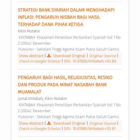
STRATEGI BANK SYARIAH DALAM MENGHADAPI 
INFLASI: PENGARUH NISBAH BAGI HASIL 
TERHADAP DANA PIHAK KETIGA 
Kikin Mutakin
 KHITABAH: Khazanah Penelitian Perbankan Syariah Vol 1 No 
2 (2024): Desember 
Publisher : 
Sekolah Tinggi Agama Islam Putra Galuh Ciamis 
Show Abstract
|
Download Original
|
Original Source
|
Check in Google Scholar
|
DOI: 10.61580/khitabah.v1i2.80
PENGARUH BAGI HASIL, RELIGIUSITAS, RESIKO 
DAN PRODUK PADA MINAT NASABAH BANK 
MUAMALAT 
;
jurnal khitabah
Kikin Mutakin
 KHITABAH: Khazanah Penelitian Perbankan Syariah Vol 1 No 
2 (2024): Desember 
Publisher : 
Sekolah Tinggi Agama Islam Putra Galuh Ciamis 
Show Abstract
|
Download Original
|
Original Source
|
Check in Google Scholar
|
DOI: 10.61580/khitabah.v1i2.81