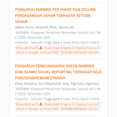
PENGARUH EARNING PER SHARE DAN VOLUME 
PERDAGANGAN SAHAM TERHADAP RETURN 
SAHAM 
;
;
Jaelani, Ihrom
Feriansah, Rival
Saputra, Adi
 KHITABAH: Khazanah Penelitian Perbankan Syariah Vol 2 No 
2 (2025): Desember 2025 
Publisher : 
Sekolah Tinggi Agama Islam Putra Galuh Ciamis 
Show Abstract
|
Download Original
|
Original Source
|
Check in Google Scholar
|
DOI: 10.61580/khitabah.v2i2.223
PENGARUH PENGUNGKAPAN GREEN BANKING 
DAN ISLAMIC SOCIAL REPORTING TERHADAP NILAI 
PERUSAHAAN BANK SYARIAH 
;
;
Khoer, Misbahul
Nur Hidayatullah, Atep
Algistiana, Algistiana
 KHITABAH: Khazanah Penelitian Perbankan Syariah Vol 2 No 
2 (2025): Desember 2025 
Publisher : 
Sekolah Tinggi Agama Islam Putra Galuh Ciamis 
Show Abstract
|
Download Original
|
Original Source
|
Check in Google Scholar
|
DOI: 10.61580/khitabah.v2i2.224