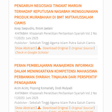
PENGARUH NEGOSIASI TINGKAT MARGIN 
TERHADAP KEPUTUSAN NASABAH MENGGUNAKAN 
PRODUK MURABAHAH DI BMT MIFTAHUSSALAM 
CIAMIS 
;
Asep Saepudin
Ihrom Jaelani
 KHITABAH: Khazanah Penelitian Perbankan Syariah Vol 2 No 
1 (2025): Juni 2025 
Publisher : 
Sekolah Tinggi Agama Islam Putra Galuh Ciamis 
Show Abstract
|
Download Original
|
Original Source
|
Check in Google Scholar
PERAN PEMBELAJARAN MANAJEMEN INFORMASI 
DALAM MENINGKATKAN KOMPETENSI MAHASISWA 
PERBANKAN SYARIAH: TINJAUAN DARI PERSPEKTIF 
PENGAJARAN 
;
;
Acim Acim
Popong Komariah
Dodi Mulyadi
 KHITABAH: Khazanah Penelitian Perbankan Syariah Vol 2 No 
1 (2025): Juni 2025 
Publisher : 
Sekolah Tinggi Agama Islam Putra Galuh Ciamis 
Show Abstract
|
Download Original
|
Original Source
|