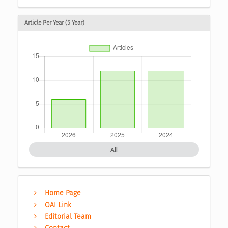
Article Per Year (5 Year)
All
Home Page
OAI Link
Editorial Team