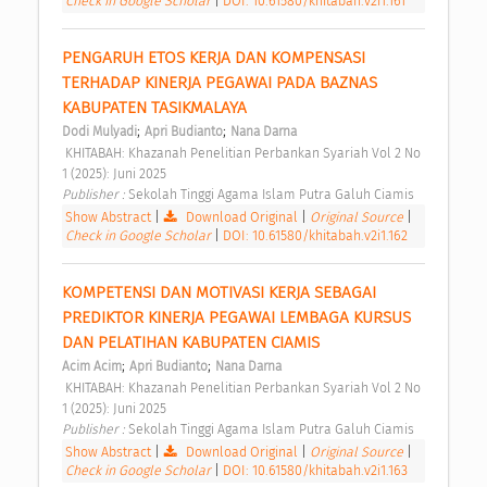
Check in Google Scholar
|
DOI: 10.61580/khitabah.v2i1.161
PENGARUH ETOS KERJA DAN KOMPENSASI 
TERHADAP KINERJA PEGAWAI PADA BAZNAS 
KABUPATEN TASIKMALAYA 
;
;
Dodi Mulyadi
Apri Budianto
Nana Darna
 KHITABAH: Khazanah Penelitian Perbankan Syariah Vol 2 No 
1 (2025): Juni 2025 
Publisher : 
Sekolah Tinggi Agama Islam Putra Galuh Ciamis 
Show Abstract
|
Download Original
|
Original Source
|
Check in Google Scholar
|
DOI: 10.61580/khitabah.v2i1.162
KOMPETENSI DAN MOTIVASI KERJA SEBAGAI 
PREDIKTOR KINERJA PEGAWAI LEMBAGA KURSUS 
DAN PELATIHAN KABUPATEN CIAMIS 
;
;
Acim Acim
Apri Budianto
Nana Darna
 KHITABAH: Khazanah Penelitian Perbankan Syariah Vol 2 No 
1 (2025): Juni 2025 
Publisher : 
Sekolah Tinggi Agama Islam Putra Galuh Ciamis 
Show Abstract
|
Download Original
|
Original Source
|
Check in Google Scholar
|
DOI: 10.61580/khitabah.v2i1.163