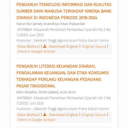
PENGARUH TEKNOLOGI INFORMASI DAN KUALITAS 
SUMBER DAYA MANUSIA TERHADAP KINERJA BANK 
SYARIAH DI INDONESIA PERIODE 2018-2024 
;
Harun Nur Jamiel
Anandhiya Intan Prabandari
 KHITABAH: Khazanah Penelitian Perbankan Syariah Vol 2 No 
1 (2025): Juni 2025 
Publisher : 
Sekolah Tinggi Agama Islam Putra Galuh Ciamis 
Show Abstract
|
Download Original
|
Original Source
|
Check in Google Scholar
PENGARUH LITERASI KEUANGAN SYARIAH, 
PENGALAMAN KEUANGAN, DAN ETIKA KONSUMSI 
TERHADAP PERILAKU KEUANGAN PEDAGANG 
PASAR TRADISIONAL 
;
;
Kikin Mutakin
Ihrom Jaelani
Acim Acim
 KHITABAH: Khazanah Penelitian Perbankan Syariah Vol 2 No 
1 (2025): Juni 2025 
Publisher : 
Sekolah Tinggi Agama Islam Putra Galuh Ciamis 
Show Abstract
|
Download Original
|
Original Source
|
Check in Google Scholar