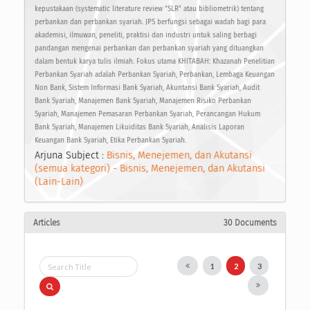
kepustakaan (systematic literature review "SLR" atau bibliometrik) tentang
perbankan dan perbankan syariah. JPS berfungsi sebagai wadah bagi para
akademisi, ilmuwan, peneliti, praktisi dan industri untuk saling berbagi
pandangan mengenai perbankan dan perbankan syariah yang dituangkan
dalam bentuk karya tulis ilmiah. Fokus utama KHITABAH: Khazanah Penelitian
Perbankan Syariah adalah Perbankan Syariah, Perbankan, Lembaga Keuangan
Non Bank, Sistem Informasi Bank Syariah, Akuntansi Bank Syariah, Audit
Bank Syariah, Manajemen Bank Syariah, Manajemen Risiko Perbankan
Syariah, Manajemen Pemasaran Perbankan Syariah, Perancangan Hukum
Bank Syariah, Manajemen Likuiditas Bank Syariah, Analisis Laporan
Keuangan Bank Syariah, Etika Perbankan Syariah.
Arjuna Subject :
Bisnis, Menejemen, dan Akutansi
(semua kategori) - Bisnis, Menejemen, dan Akutansi
(Lain-Lain)
Articles
30 Documents
1
2
3