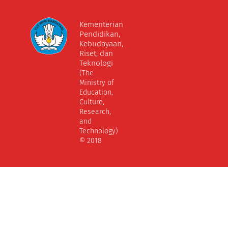
Kementerian
Pendidikan,
Kebudayaan,
Riset, dan
Teknologi
(The
Ministry of
Education,
Culture,
Research,
and
Technology)
© 2018