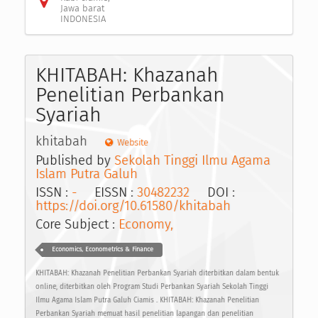
Jawa barat
INDONESIA
KHITABAH: Khazanah
Penelitian Perbankan
Syariah
khitabah
Website
Published by
Sekolah Tinggi Ilmu Agama
Islam Putra Galuh
ISSN :
-
EISSN :
30482232
DOI :
https://doi.org/10.61580/khitabah
Core Subject :
Economy,
Economics, Econometrics & Finance
KHITABAH: Khazanah Penelitian Perbankan Syariah diterbitkan dalam bentuk
online, diterbitkan oleh Program Studi Perbankan Syariah Sekolah Tinggi
Ilmu Agama Islam Putra Galuh Ciamis . KHITABAH: Khazanah Penelitian
Perbankan Syariah memuat hasil penelitian lapangan dan penelitian