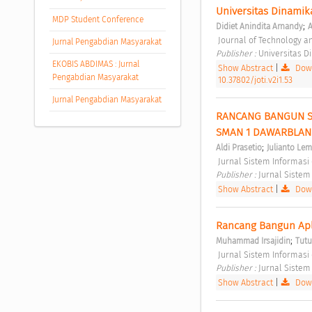
Universitas Dinamik
MDP Student Conference
;
Didiet Anindita Arnandy
A
 Journal of Technology and
Jurnal Pengabdian Masyarakat
Publisher : 
Universitas D
EKOBIS ABDIMAS : Jurnal
Show Abstract
|
Down
Pengabdian Masyarakat
10.37802/joti.v2i1.53
Jurnal Pengabdian Masyarakat
RANCANG BANGUN SI
SMAN 1 DAWARBLA
;
Aldi Prasetio
Julianto Le
 Jurnal Sistem Informasi
Publisher : 
Jurnal Sistem
Show Abstract
|
Down
Rancang Bangun Apl
;
Muhammad Irsajidin
Tutu
 Jurnal Sistem Informasi
Publisher : 
Jurnal Sistem
Show Abstract
|
Down