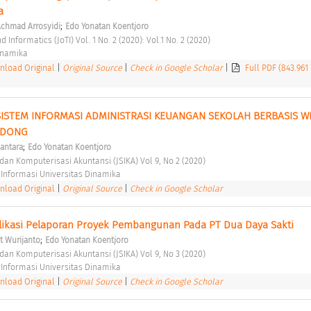
a 
;
chmad Arrosyidi
Edo Yonatan Koentjoro
 Informatics (JoTI) Vol. 1 No. 2 (2020): Vol.1 No. 2 (2020) 
inamika 
load Original
|
Original Source
|
Check in Google Scholar
|
Full PDF (843.961
STEM INFORMASI ADMINISTRASI KEUANGAN SEKOLAH BERBASIS WE
NDONG 
;
mantara
Edo Yonatan Koentjoro
 dan Komputerisasi Akuntansi (JSIKA) Vol 9, No 2 (2020) 
 Informasi Universitas Dinamika 
load Original
|
Original Source
|
Check in Google Scholar
ikasi Pelaporan Proyek Pembangunan Pada PT Dua Daya Sakti 
;
t Wurijanto
Edo Yonatan Koentjoro
 dan Komputerisasi Akuntansi (JSIKA) Vol 9, No 3 (2020) 
 Informasi Universitas Dinamika 
load Original
|
Original Source
|
Check in Google Scholar