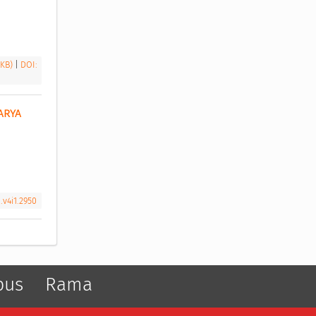
 KB)
|
DOI:
RYA 
.v4i1.2950
pus
Rama