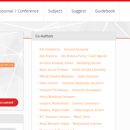
Journal / Conference
Subject
Suggest
Guidebook
Co-Authors
A.B. Tjandrarini
Achmad Arrosyidi
Aldi Prasetio
Alit Widana Putra, I Gusti Ngurah
Anindita Arnandy, Didiet
Bambang Hariadi
ngineering
Binar Kurnia Prahani
Didiet Anindita Arnandy
Effendi, Pradita Maulidya
Erwin Soetomo
Erwin Sutomo
Hardman Budiardjo, Hardman
Haryanto Tanuwijaya
Haryanto Tanuwijaya
Henry Bambang Setyawan
Document
Irsajidin, Muhammad
Julianto Lemantara
Kisworo, Angen Yudho
Lebdaningrum, Kristin
M. J. Dewiyani Sunarto
Maya, Indra
Mirza Maulana, Yoppy
Muhammad Irsajidin