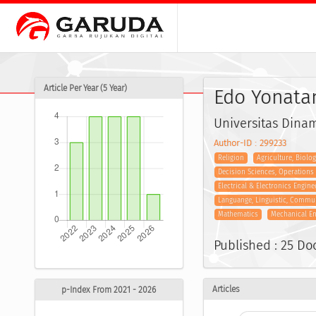
Article Per Year (5 Year)
Edo Yonata
Universitas Dinam
Author-ID : 299233
Religion
Agriculture, Biolo
Decision Sciences, Operation
Electrical & Electronics Engine
Languange, Linguistic, Commu
Mathematics
Mechanical En
Published : 25 D
Articles
p-Index From 2021 - 2026