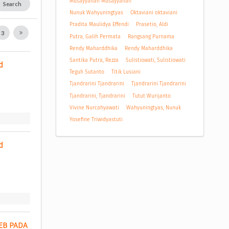
Musayyanah Musayyanah
Search
Nunuk Wahyuningtyas
Oktaviani oktaviani
Pradita Maulidya Effendi
Prasetio, Aldi
3
Putra, Galih Permata
Rangsang Purnama
Rendy Maharddhika
Rendy Maharddhika
Santika Putra, Rezza
Sulistiowati, Sulistiowati
 
Teguh Sutanto
Titik Lusiani
Tjandrarini Tjandrarini
Tjandrarini Tjandrarini
Tjandrarini, Tjandrarini
Tutut Wurijanto
Vivine Nurcahyawati
Wahyuningtyas, Nunuk
Yosefine Triwidyastuti
 
B PADA 