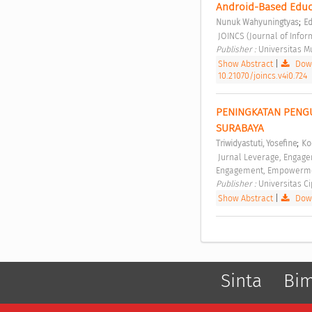
Android-Based Educ
;
Nunuk Wahyuningtyas
Ed
 JOINCS (Journal of Info
Publisher : 
Universitas 
Show Abstract
|
Down
10.21070/joincs.v4i0.724
PENINGKATAN PENGU
SURABAYA 
;
Triwidyastuti, Yosefine
Ko
 Jurnal Leverage, Engagement, Empowerment of Community (LeECOM) Vol. 4 No. 1 (2022): Jurnal Leverage, 
Engagement, Empowerme
Publisher : 
Universitas C
Show Abstract
|
Down
Sinta
Bi