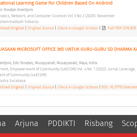
ational Learning Game For Children Based On Android 
o Yonatan Koentjoro
rmatics, Network, and Computer Science) Vol 3 No 2 (2020): November 
Muhammadiyah Sidoarjo 
load Original
|
Original Source
|
Check in Google Scholar
|
Full PDF (310.855
ASAAN MICROSOFT OFFICE 365 UNTUK GURU-GURU SD DHARMA KA
;
;
entjoro, Edo Yonatan
Musayyanah, Musayyanah
Maya, Indra
nt of Community (LeECOM) 
iputra Surabaya 
load Original
|
Original Source
|
Check in Google Scholar
|
DOI: 10.37715/leecom
ma
Arjuna
PDDIKTI
Risbang
Sco