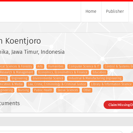
Home
Publisher
n Koentjoro
ika, Jawa Timur, Indonesia
gical Sciences & Forestry
Arts
Humanities
Computer Science & IT
Control & Systems E
s Research & Management
Economics, Econometrics & Finance
Education
ering
Engineering
Environmental Science
Industrial & Manufacturing Engineering
nication & Media
Law, Crime, Criminology & Criminal Justice
Library & Information Science
gineering
Nursing
Public Health
Social Sciences
Other
ocuments
Claim Missing 