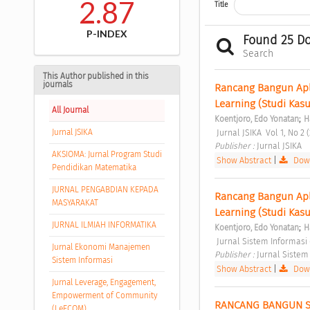
2.87
Title
P-INDEX
Found 25 D
Search
This Author published in this
journals
Rancang Bangun Apl
Learning (Studi Kas
All Journal
;
Koentjoro, Edo Yonatan
H
Jurnal JSIKA
 Jurnal JSIKA  Vol 1, No 2 
Publisher : 
Jurnal JSIKA 
AKSIOMA: Jurnal Program Studi
Show Abstract
|
Down
Pendidikan Matematika
JURNAL PENGABDIAN KEPADA
Rancang Bangun Apl
MASYARAKAT
Learning (Studi Kas
JURNAL ILMIAH INFORMATIKA
;
Koentjoro, Edo Yonatan
H
 Jurnal Sistem Informasi 
Jurnal Ekonomi Manajemen
Publisher : 
Jurnal Sistem
Sistem Informasi
Show Abstract
|
Down
Jurnal Leverage, Engagement,
Empowerment of Community
RANCANG BANGUN SI
(LeECOM)