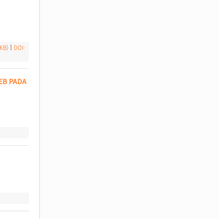
 KB)
|
DOI:
B PADA 