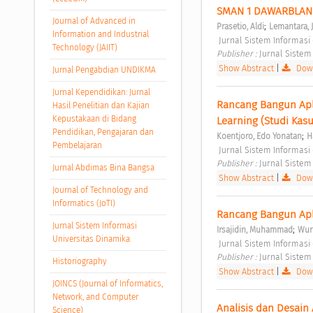
SMAN 1 DAWARBLA
Journal of Advanced in
;
Prasetio, Aldi
Lemantara, 
Information and Industrial
 Jurnal Sistem Informasi
Technology (JAIIT)
Publisher : 
Jurnal Sistem
Show Abstract
|
Down
Jurnal Pengabdian UNDIKMA
Jurnal Kependidikan: Jurnal
Rancang Bangun Apl
Hasil Penelitian dan Kajian
Kepustakaan di Bidang
Learning (Studi Kas
Pendidikan, Pengajaran dan
;
Koentjoro, Edo Yonatan
H
Pembelajaran
 Jurnal Sistem Informasi 
Publisher : 
Jurnal Sistem
Jurnal Abdimas Bina Bangsa
Show Abstract
|
Down
Journal of Technology and
Informatics (JoTI)
Rancang Bangun Apl
Jurnal Sistem Informasi
;
Irsajidin, Muhammad
Wuri
Universitas Dinamika
 Jurnal Sistem Informasi
Publisher : 
Jurnal Sistem
Historiography
Show Abstract
|
Down
JOINCS (Journal of Informatics,
Network, and Computer
Analisis dan Desain
Science)