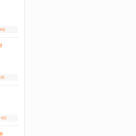
 KB)
 
KB)
 KB)
i 