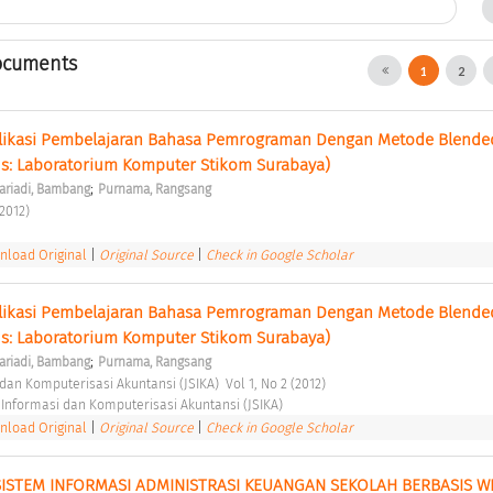
ocuments
1
2
ikasi Pembelajaran Bahasa Pemrograman Dengan Metode Blended
us: Laboratorium Komputer Stikom Surabaya) 
;
ariadi, Bambang
Purnama, Rangsang
(2012) 
load Original
|
Original Source
|
Check in Google Scholar
ikasi Pembelajaran Bahasa Pemrograman Dengan Metode Blended
us: Laboratorium Komputer Stikom Surabaya) 
;
ariadi, Bambang
Purnama, Rangsang
dan Komputerisasi Akuntansi (JSIKA)  Vol 1, No 2 (2012) 
 Informasi dan Komputerisasi Akuntansi (JSIKA) 
load Original
|
Original Source
|
Check in Google Scholar
STEM INFORMASI ADMINISTRASI KEUANGAN SEKOLAH BERBASIS WE