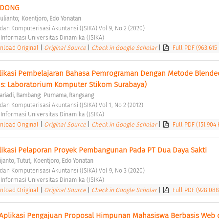
NDONG 
;
Julianto
Koentjoro, Edo Yonatan
 dan Komputerisasi Akuntansi (JSIKA) Vol 9, No 2 (2020) 
 Informasi Universitas Dinamika (JSIKA) 
load Original
|
Original Source
|
Check in Google Scholar
|
Full PDF (963.615
ikasi Pembelajaran Bahasa Pemrograman Dengan Metode Blended
us: Laboratorium Komputer Stikom Surabaya) 
;
ariadi, Bambang
Purnama, Rangsang
dan Komputerisasi Akuntansi (JSIKA) Vol 1, No 2 (2012) 
 Informasi Universitas Dinamika (JSIKA) 
load Original
|
Original Source
|
Check in Google Scholar
|
Full PDF (151.904 
ikasi Pelaporan Proyek Pembangunan Pada PT Dua Daya Sakti 
;
janto, Tutut
Koentjoro, Edo Yonatan
 dan Komputerisasi Akuntansi (JSIKA) Vol 9, No 3 (2020) 
 Informasi Universitas Dinamika (JSIKA) 
load Original
|
Original Source
|
Check in Google Scholar
|
Full PDF (928.088
 Aplikasi Pengajuan Proposal Himpunan Mahasiswa Berbasis Web d