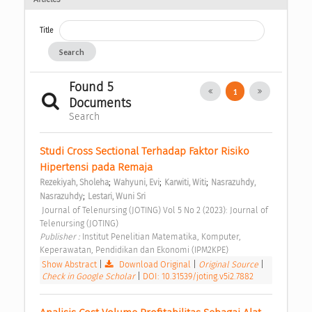
Title
Search
Found 5
1
Documents
Search
Studi Cross Sectional Terhadap Faktor Risiko 
Hipertensi pada Remaja 
;
;
;
Rezekiyah, Sholeha
Wahyuni, Evi
Karwiti, Witi
Nasrazuhdy, 
;
Nasrazuhdy
Lestari, Wuni Sri
 Journal of Telenursing (JOTING) Vol 5 No 2 (2023): Journal of 
Telenursing (JOTING) 
Publisher : 
Institut Penelitian Matematika, Komputer, 
Keperawatan, Pendidikan dan Ekonomi (IPM2KPE) 
Show Abstract
|
Download Original
|
Original Source
|
Check in Google Scholar
|
DOI: 10.31539/joting.v5i2.7882