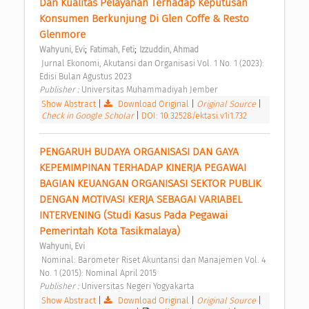
Dan Kualitas Pelayanan Terhadap Keputusan 
Konsumen Berkunjung Di Glen Coffe & Resto 
Glenmore 
;
;
Wahyuni, Evi
Fatimah, Feti
Izzuddin, Ahmad
 Jurnal Ekonomi, Akutansi dan Organisasi Vol. 1 No. 1 (2023): 
Edisi Bulan Agustus 2023 
Publisher : 
Universitas Muhammadiyah Jember 
Show Abstract
|
Download Original
|
Original Source
|
Check in Google Scholar
|
DOI: 10.32528/ektasi.v1i1.732
PENGARUH BUDAYA ORGANISASI DAN GAYA 
KEPEMIMPINAN TERHADAP KINERJA PEGAWAI 
BAGIAN KEUANGAN ORGANISASI SEKTOR PUBLIK 
DENGAN MOTIVASI KERJA SEBAGAI VARIABEL 
INTERVENING (Studi Kasus Pada Pegawai 
Pemerintah Kota Tasikmalaya) 
Wahyuni, Evi
 Nominal: Barometer Riset Akuntansi dan Manajemen Vol. 4 
No. 1 (2015): Nominal April 2015 
Publisher : 
Universitas Negeri Yogyakarta 
Show Abstract
|
Download Original
|
Original Source
|