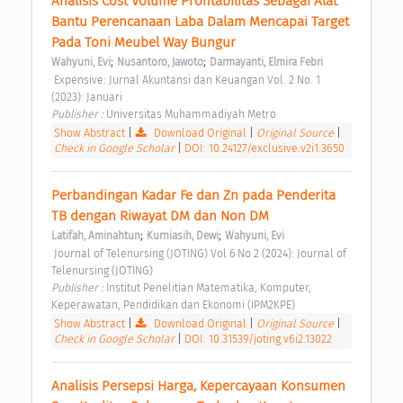
Analisis Cost Volume Profitabilitas Sebagai Alat 
Bantu Perencanaan Laba Dalam Mencapai Target 
Pada Toni Meubel Way Bungur 
;
;
Wahyuni, Evi
Nusantoro, Jawoto
Darmayanti, Elmira Febri
 Expensive: Jurnal Akuntansi dan Keuangan Vol. 2 No. 1 
(2023): Januari 
Publisher : 
Universitas Muhammadiyah Metro 
Show Abstract
|
Download Original
|
Original Source
|
Check in Google Scholar
|
DOI: 10.24127/exclusive.v2i1.3650
Perbandingan Kadar Fe dan Zn pada Penderita 
TB dengan Riwayat DM dan Non DM 
;
;
Latifah, Aminahtun
Kurniasih, Dewi
Wahyuni, Evi
 Journal of Telenursing (JOTING) Vol 6 No 2 (2024): Journal of 
Telenursing (JOTING) 
Publisher : 
Institut Penelitian Matematika, Komputer, 
Keperawatan, Pendidikan dan Ekonomi (IPM2KPE) 
Show Abstract
|
Download Original
|
Original Source
|
Check in Google Scholar
|
DOI: 10.31539/joting.v6i2.13022
Analisis Persepsi Harga, Kepercayaan Konsumen 