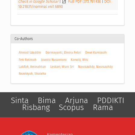
Check in Google Scholar
|
Full PDF (373.761 KB)
|
DOI:
10.21831/nominal.v4i1.6890
Co-Authors
Ahmad Izzuddin
Darmayanti, Elmira Febri
Dewi Kurniasih
Feti Fatimah
Jawoto Nusantoro
Karwiti, Witi
Latifah, Aminahtun
Lestari, Wuni Sri
Nasrazuhdy, Nasrazuhdy
Rezekiyah, Sholeha
Sinta
Bima
Arjuna
PDDIKTI
Risbang
Scopus
Rama
Kementerian