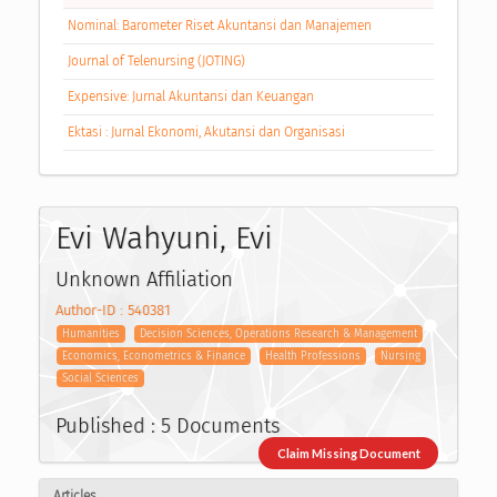
Nominal: Barometer Riset Akuntansi dan Manajemen
Journal of Telenursing (JOTING)
Expensive: Jurnal Akuntansi dan Keuangan
Ektasi : Jurnal Ekonomi, Akutansi dan Organisasi
Evi Wahyuni, Evi
Unknown Affiliation
Author-ID : 540381
Humanities
Decision Sciences, Operations Research & Management
Economics, Econometrics & Finance
Health Professions
Nursing
Social Sciences
Published : 5 Documents
Claim Missing Document
Articles