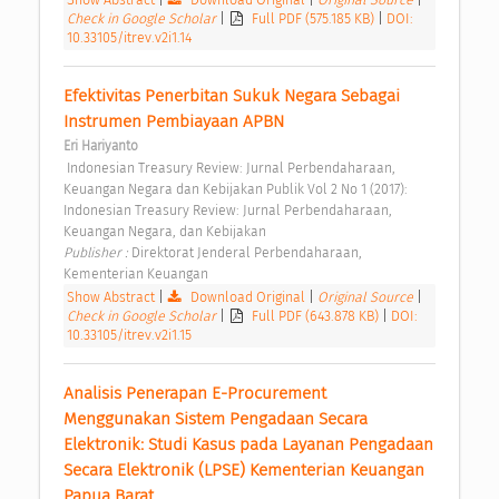
Check in Google Scholar
|
Full PDF (575.185 KB)
|
DOI:
10.33105/itrev.v2i1.14
Efektivitas Penerbitan Sukuk Negara Sebagai 
Instrumen Pembiayaan APBN 
Eri Hariyanto
 Indonesian Treasury Review: Jurnal Perbendaharaan, 
Keuangan Negara dan Kebijakan Publik Vol 2 No 1 (2017): 
Indonesian Treasury Review: Jurnal Perbendaharaan, 
Keuangan Negara, dan Kebijakan 
Publisher : 
Direktorat Jenderal Perbendaharaan, 
Kementerian Keuangan 
Show Abstract
|
Download Original
|
Original Source
|
Check in Google Scholar
|
Full PDF (643.878 KB)
|
DOI:
10.33105/itrev.v2i1.15
Analisis Penerapan E-Procurement 
Menggunakan Sistem Pengadaan Secara 
Elektronik: Studi Kasus pada Layanan Pengadaan 
Secara Elektronik (LPSE) Kementerian Keuangan 
Papua Barat 