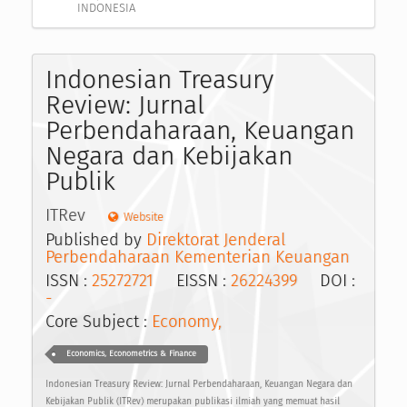
INDONESIA
Indonesian Treasury
Review: Jurnal
Perbendaharaan, Keuangan
Negara dan Kebijakan
Publik
ITRev
Website
Published by
Direktorat Jenderal
Perbendaharaan Kementerian Keuangan
ISSN :
25272721
EISSN :
26224399
DOI :
-
Core Subject :
Economy,
Economics, Econometrics & Finance
Indonesian Treasury Review: Jurnal Perbendaharaan, Keuangan Negara dan
Kebijakan Publik (ITRev) merupakan publikasi ilmiah yang memuat hasil