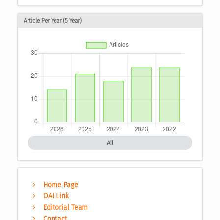
Article Per Year (5 Year)
All
Home Page
OAI Link
Editorial Team
Contact