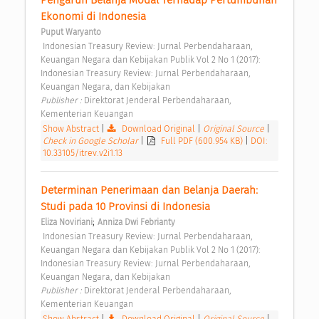
Pengaruh Belanja Modal Terhadap Pertumbuhan 
Ekonomi di Indonesia 
Puput Waryanto
 Indonesian Treasury Review: Jurnal Perbendaharaan, 
Keuangan Negara dan Kebijakan Publik Vol 2 No 1 (2017): 
Indonesian Treasury Review: Jurnal Perbendaharaan, 
Keuangan Negara, dan Kebijakan 
Publisher : 
Direktorat Jenderal Perbendaharaan, 
Kementerian Keuangan 
Show Abstract
|
Download Original
|
Original Source
|
Check in Google Scholar
|
Full PDF (600.954 KB)
|
DOI:
10.33105/itrev.v2i1.13
Determinan Penerimaan dan Belanja Daerah: 
Studi pada 10 Provinsi di Indonesia 
;
Eliza Noviriani
Anniza Dwi Febrianty
 Indonesian Treasury Review: Jurnal Perbendaharaan, 
Keuangan Negara dan Kebijakan Publik Vol 2 No 1 (2017): 
Indonesian Treasury Review: Jurnal Perbendaharaan, 
Keuangan Negara, dan Kebijakan 
Publisher : 
Direktorat Jenderal Perbendaharaan, 
Kementerian Keuangan 
Show Abstract
|
Download Original
|
Original Source
|