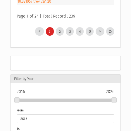
10.33105/itrev.v3i1.20
Page 1 of 24 | Total Record : 239
1
2
3
4
5
Filter by Year
2016
2026
From
To