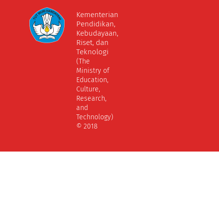
Kementerian
Pendidikan,
Kebudayaan,
Riset, dan
Teknologi
(The
Ministry of
Education,
Culture,
Research,
and
Technology)
© 2018