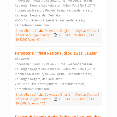
 Indonesian Treasury Review: Jurnal Perbendaharaan, 
Keuangan Negara dan Kebijakan Publik Vol 2 No 1 (2017): 
Indonesian Treasury Review: Jurnal Perbendaharaan, 
Keuangan Negara, dan Kebijakan 
Publisher : 
Direktorat Jenderal Perbendaharaan, 
Kementerian Keuangan 
Show Abstract
|
Download Original
|
Original Source
|
Check in Google Scholar
|
Full PDF (551.288 KB)
|
DOI:
10.33105/itrev.v2i1.11
Persistensi Inflasi Regional di Sulawesi Selatan 
nFN Azwar
 Indonesian Treasury Review: Jurnal Perbendaharaan, 
Keuangan Negara dan Kebijakan Publik Vol 2 No 1 (2017): 
Indonesian Treasury Review: Jurnal Perbendaharaan, 
Keuangan Negara, dan Kebijakan 
Publisher : 
Direktorat Jenderal Perbendaharaan, 
Kementerian Keuangan 
Show Abstract
|
Download Original
|
Original Source
|
Check in Google Scholar
|
Full PDF (813.218 KB)
|
DOI:
10.33105/itrev.v2i1.12