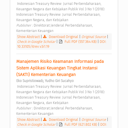
 Indonesian Treasury Review: Jurnal Perbendaharaan, 
Keuangan Negara dan Kebijakan Publik Vol 3 No 1 (2018): 
Indonesian Treasury Review: Jurnal Perbendaharaan, 
Keuangan Negara, dan Kebijakan 
Publisher : 
Direktorat Jenderal Perbendaharaan, 
Kementerian Keuangan 
Show Abstract
|
Download Original
|
Original Source
|
Check in Google Scholar
|
Full PDF (557.364 KB)
|
DOI:
10.33105/itrev.v3i1.19
Manajemen Risiko Keamanan Informasi pada 
Sistem Aplikasi Keuangan Tingkat Instansi 
(SAKTI) Kementerian Keuangan 
;
Eko Supristiowadi
Yudho Giri Sucahyo
 Indonesian Treasury Review: Jurnal Perbendaharaan, 
Keuangan Negara dan Kebijakan Publik Vol 3 No 1 (2018): 
Indonesian Treasury Review: Jurnal Perbendaharaan, 
Keuangan Negara, dan Kebijakan 
Publisher : 
Direktorat Jenderal Perbendaharaan, 
Kementerian Keuangan 
Show Abstract
|
Download Original
|
Original Source
|
Check in Google Scholar
|
Full PDF (621.802 KB)
|
DOI: