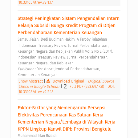
10.33105/itrev.v3i1.17
Strategi Peningkatan Sistem Pengendalian Intern 
Belanja Subsidi Bunga Kredit Program di Ditjen 
Perbendaharaan Kementerian Keuangan 
;
;
Samsul Falah
Dedi Budiman Hakim
A Faroby Falatehan
 Indonesian Treasury Review: Jurnal Perbendaharaan, 
Keuangan Negara dan Kebijakan Publik Vol 2 No 2 (2017): 
Indonesian Treasury Review: Jurnal Perbendaharaan, 
Keuangan Negara, dan Kebijakan 
Publisher : 
Direktorat Jenderal Perbendaharaan, 
Kementerian Keuangan 
Show Abstract
|
Download Original
|
Original Source
|
Check in Google Scholar
|
Full PDF (293.697 KB)
|
DOI:
10.33105/itrev.v2i2.18
Faktor-Faktor yang Memengaruhi Persepsi 
Efektivitas Perencanaan Kas Satuan Kerja 
Kementerian Negara/Lembaga di Wilayah Kerja 
KPPN Lingkup Kanwil DJPb Provinsi Bengkulu 
Muhammad Irfan Rizaldi