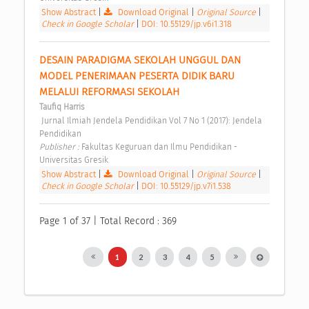
Show Abstract
|
Download Original
|
Original Source
|
Check in Google Scholar
|
DOI: 10.55129/jp.v6i1.318
DESAIN PARADIGMA SEKOLAH UNGGUL DAN 
MODEL PENERIMAAN PESERTA DIDIK BARU 
MELALUI REFORMASI SEKOLAH 
Taufiq Harris
 Jurnal Ilmiah Jendela Pendidikan Vol 7 No 1 (2017): Jendela 
Pendidikan 
Publisher : 
Fakultas Keguruan dan Ilmu Pendidikan - 
Universitas Gresik 
Show Abstract
|
Download Original
|
Original Source
|
Check in Google Scholar
|
DOI: 10.55129/jp.v7i1.538
Page 1 of 37 | Total Record : 369
1
2
3
4
5