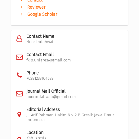
Contact
Reviewer
Google Scholar
Contact Name
Noor Indahwati
Contact Email
fkip.unigres@gmail.com
Phone
+6281233164633
Journal Mail Official
noorindahwati@gmail.com
Editorial Address
Jl. Arif Rahman Hakim No. 2 B Gresik Jawa Timur
Indonesia
Location
Kab. gresik,