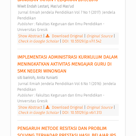
;
Wiwit Endah Lestari
Mas'ud Mas'ud
 Jurnal Ilmiah Jendela Pendidikan Vol 7 No 1 (2017): Jendela 
Pendidikan 
Publisher : 
Fakultas Keguruan dan Ilmu Pendidikan - 
Universitas Gresik 
Show Abstract
|
Download Original
|
Original Source
|
Check in Google Scholar
|
DOI: 10.55129/jp.v7i1.542
IMPLEMENTASI ADMINISTRASI KURIKULUM DALAM 
MENINGKATKAN AKTIVITAS MENGAJAR GURU DI 
SMK NEGERI WINONGAN 
;
siti bariroh
Anita Yuniarti
 Jurnal Ilmiah Jendela Pendidikan Vol 6 No 1 (2016): Jendela 
Pendidikan 
Publisher : 
Fakultas Keguruan dan Ilmu Pendidikan - 
Universitas Gresik 
Show Abstract
|
Download Original
|
Original Source
|
Check in Google Scholar
|
DOI: 10.55129/jp.v6i1.313
PENGARUH METODE RESITASI DAN PROBLIM 
SOLVING TERHADAP PRESTASI HASIL BELAJAR IPS 