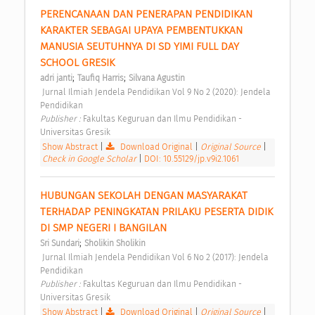
PERENCANAAN DAN PENERAPAN PENDIDIKAN 
KARAKTER SEBAGAI UPAYA PEMBENTUKKAN 
MANUSIA SEUTUHNYA DI SD YIMI FULL DAY 
SCHOOL GRESIK 
;
;
adri janti
Taufiq Harris
Silvana Agustin
 Jurnal Ilmiah Jendela Pendidikan Vol 9 No 2 (2020): Jendela 
Pendidikan 
Publisher : 
Fakultas Keguruan dan Ilmu Pendidikan - 
Universitas Gresik 
Show Abstract
|
Download Original
|
Original Source
|
Check in Google Scholar
|
DOI: 10.55129/jp.v9i2.1061
HUBUNGAN SEKOLAH DENGAN MASYARAKAT 
TERHADAP PENINGKATAN PRILAKU PESERTA DIDIK 
DI SMP NEGERI I BANGILAN 
;
Sri Sundari
Sholikin Sholikin
 Jurnal Ilmiah Jendela Pendidikan Vol 6 No 2 (2017): Jendela 
Pendidikan 
Publisher : 
Fakultas Keguruan dan Ilmu Pendidikan - 
Universitas Gresik 
Show Abstract
|
Download Original
|
Original Source
|