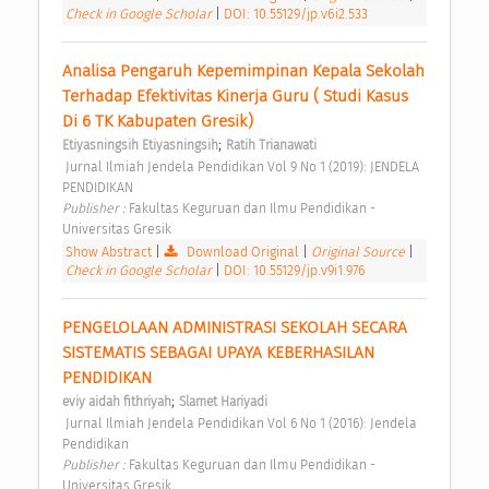
Check in Google Scholar
|
DOI: 10.55129/jp.v6i2.533
Analisa Pengaruh Kepemimpinan Kepala Sekolah 
Terhadap Efektivitas Kinerja Guru ( Studi Kasus 
Di 6 TK Kabupaten Gresik) 
;
Etiyasningsih Etiyasningsih
Ratih Trianawati
 Jurnal Ilmiah Jendela Pendidikan Vol 9 No 1 (2019): JENDELA 
PENDIDIKAN 
Publisher : 
Fakultas Keguruan dan Ilmu Pendidikan - 
Universitas Gresik 
Show Abstract
|
Download Original
|
Original Source
|
Check in Google Scholar
|
DOI: 10.55129/jp.v9i1.976
PENGELOLAAN ADMINISTRASI SEKOLAH SECARA 
SISTEMATIS SEBAGAI UPAYA KEBERHASILAN 
PENDIDIKAN 
;
eviy aidah fithriyah
Slamet Hariyadi
 Jurnal Ilmiah Jendela Pendidikan Vol 6 No 1 (2016): Jendela 
Pendidikan 
Publisher : 
Fakultas Keguruan dan Ilmu Pendidikan - 
Universitas Gresik 