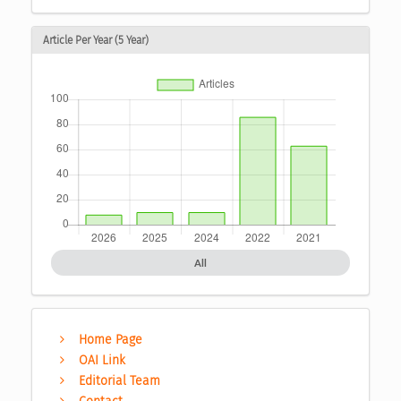
Article Per Year (5 Year)
All
Home Page
OAI Link
Editorial Team