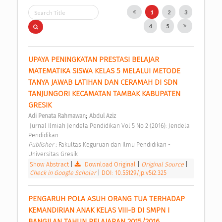
1
2
3
4
5
UPAYA PENINGKATAN PRESTASI BELAJAR 
MATEMATIKA SISWA KELAS 5 MELALUI METODE 
TANYA JAWAB LATIHAN DAN CERAMAH DI SDN 
TANJUNGORI KECAMATAN TAMBAK KABUPATEN 
GRESIK 
;
Adi Penata Rahmawan
Abdul Aziz
 Jurnal Ilmiah Jendela Pendidikan Vol 5 No 2 (2016): Jendela 
Pendidikan 
Publisher : 
Fakultas Keguruan dan Ilmu Pendidikan - 
Universitas Gresik 
Show Abstract
|
Download Original
|
Original Source
|
Check in Google Scholar
|
DOI: 10.55129/jp.v5i2.325
PENGARUH POLA ASUH ORANG TUA TERHADAP 
KEMANDIRIAN ANAK KELAS VIII-B DI SMPN I 
BANGILAN TAHUN PELAJARAN 2015/2016 