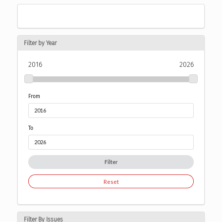
Filter by Year
2016
2026
From
To
Filter
Reset
Filter By Issues