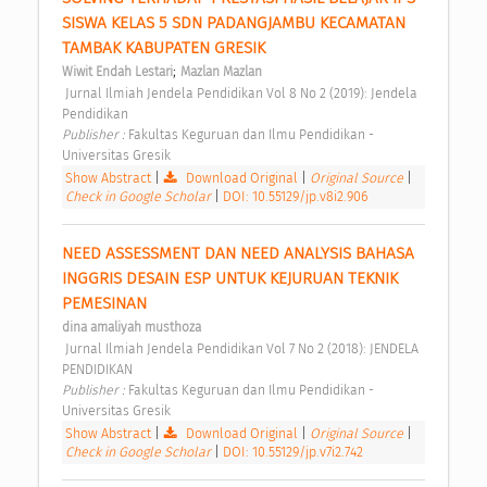
SISWA KELAS 5 SDN PADANGJAMBU KECAMATAN 
TAMBAK KABUPATEN GRESIK 
;
Wiwit Endah Lestari
Mazlan Mazlan
 Jurnal Ilmiah Jendela Pendidikan Vol 8 No 2 (2019): Jendela 
Pendidikan 
Publisher : 
Fakultas Keguruan dan Ilmu Pendidikan - 
Universitas Gresik 
Show Abstract
|
Download Original
|
Original Source
|
Check in Google Scholar
|
DOI: 10.55129/jp.v8i2.906
NEED ASSESSMENT DAN NEED ANALYSIS BAHASA 
INGGRIS DESAIN ESP UNTUK KEJURUAN TEKNIK 
PEMESINAN 
dina amaliyah musthoza
 Jurnal Ilmiah Jendela Pendidikan Vol 7 No 2 (2018): JENDELA 
PENDIDIKAN 
Publisher : 
Fakultas Keguruan dan Ilmu Pendidikan - 
Universitas Gresik 
Show Abstract
|
Download Original
|
Original Source
|
Check in Google Scholar
|
DOI: 10.55129/jp.v7i2.742