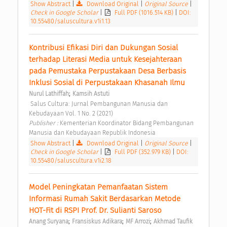
Show Abstract
|
Download Original
|
Original Source
|
Check in Google Scholar
|
Full PDF (1016.514 KB)
|
DOI:
10.55480/saluscultura.v1i1.13
Kontribusi Efikasi Diri dan Dukungan Sosial 
terhadap Literasi Media untuk Kesejahteraan 
pada Pemustaka Perpustakaan Desa Berbasis 
Inklusi Sosial di Perpustakaan Khasanah Ilmu 
;
Nurul Lathiffah
Kamsih Astuti
 Salus Cultura: Jurnal Pembangunan Manusia dan 
Kebudayaan Vol. 1 No. 2 (2021) 
Publisher : 
Kementerian Koordinator Bidang Pembangunan 
Manusia dan Kebudayaan Republik Indonesia 
Show Abstract
|
Download Original
|
Original Source
|
Check in Google Scholar
|
Full PDF (352.979 KB)
|
DOI:
10.55480/saluscultura.v1i2.18
Model Peningkatan Pemanfaatan Sistem 
Informasi Rumah Sakit Berdasarkan Metode 
HOT-Fit di RSPI Prof. Dr. Sulianti Saroso 
;
;
;
Anang Suryana
Fransiskus Adikara
MF Arrozi
Akhmad Taufik