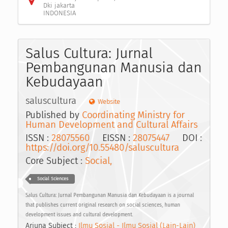
Dki jakarta
INDONESIA
Salus Cultura: Jurnal
Pembangunan Manusia dan
Kebudayaan
saluscultura
Website
Published by
Coordinating Ministry for
Human Development and Cultural Affairs
ISSN :
28075560
EISSN :
28075447
DOI :
https://doi.org/10.55480/saluscultura
Core Subject :
Social,
Social Sciences
Salus Cultura: Jurnal Pembangunan Manusia dan Kebudayaan is a journal
that publishes current original research on social sciences, human
development issues and cultural development.
Arjuna Subject :
Ilmu Sosial - Ilmu Sosial (Lain-Lain)