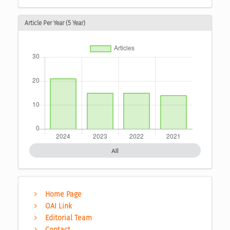
Article Per Year (5 Year)
All
Home Page
OAI Link
Editorial Team
Contact