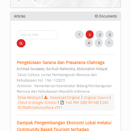
Articles
65 Documents
1
2
3
4
5
Pengelolaan Sarana dan Prasarana Olahraga 
;
;
Achmad Gunawan
Ika Rudi Mahendra
Abdurrahim Hidayat
 Salus Cultura: Jurnal Pembangunan Manusia dan 
Kebudayaan Vol. 1 No. 1 (2021) 
Publisher : 
Kementerian Koordinator Bidang Pembangunan 
Manusia dan Kebudayaan Republik Indonesia 
Show Abstract
|
Download Original
|
Original Source
|
Check in Google Scholar
|
Full PDF (280.931 KB)
|
DOI:
10.55480/saluscultura.v1i1.1
Dampak Pengembangan Ekonomi Lokal melalui 
Community Based Tourism terhadap 