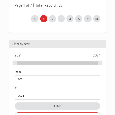
Page 1 of 7 | Total Record : 65
1
2
3
4
5
Filter by Year
2021
2024
From
To
Filter