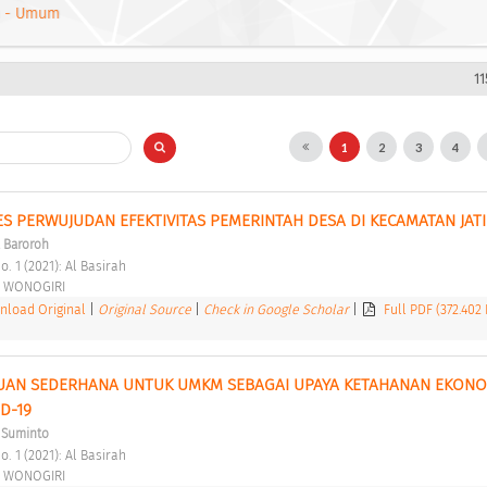
 - Umum
11
1
2
3
4
ES PERWUJUDAN EFEKTIVITAS PEMERINTAH DESA DI KECAMATAN JAT
 Baroroh
o. 1 (2021): Al Basirah 
 WONOGIRI 
load Original
|
Original Source
|
Check in Google Scholar
|
Full PDF (372.402
UAN SEDERHANA UNTUK UMKM SEBAGAI UPAYA KETAHANAN EKONOM
D-19 
 Suminto
o. 1 (2021): Al Basirah 
 WONOGIRI 