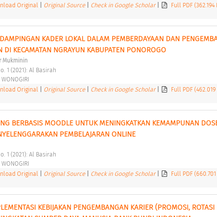
load Original
|
Original Source
|
Check in Google Scholar
|
Full PDF (362.194
NDAMPINGAN KADER LOKAL DALAM PEMBERDAYAAN DAN PENGEMBA
AN DI KECAMATAN NGRAYUN KABUPATEN PONOROGO 
r Mukminin
o. 1 (2021): Al Basirah 
 WONOGIRI 
load Original
|
Original Source
|
Check in Google Scholar
|
Full PDF (462.019
NING BERBASIS MOODLE UNTUK MENINGKATKAN KEMAMPUNAN DOSE
NYELENGGARAKAN PEMBELAJARAN ONLINE 
o. 1 (2021): Al Basirah 
 WONOGIRI 
load Original
|
Original Source
|
Check in Google Scholar
|
Full PDF (660.701
EMENTASI KEBIJAKAN PENGEMBANGAN KARIER (PROMOSI, ROTASI 