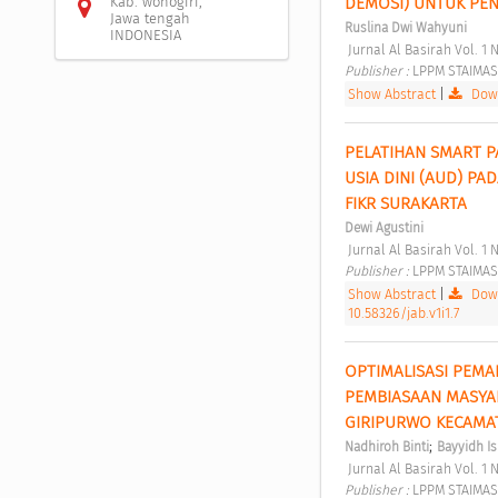
DEMOSI) UNTUK PEN
Kab. wonogiri,
Jawa tengah
Ruslina Dwi Wahyuni
INDONESIA
 Jurnal Al Basirah Vol. 1 N
Publisher : 
LPPM STAIMAS
Show Abstract
|
Down
PELATIHAN SMART P
USIA DINI (AUD) PA
FIKR SURAKARTA 
Dewi Agustini
 Jurnal Al Basirah Vol. 1 N
Publisher : 
LPPM STAIMAS
Show Abstract
|
Down
10.58326/jab.v1i1.7
OPTIMALISASI PEM
PEMBIASAAN MASYAR
GIRIPURWO KECAMA
;
Nadhiroh Binti
Bayyidh I
 Jurnal Al Basirah Vol. 1 N
Publisher : 
LPPM STAIMAS