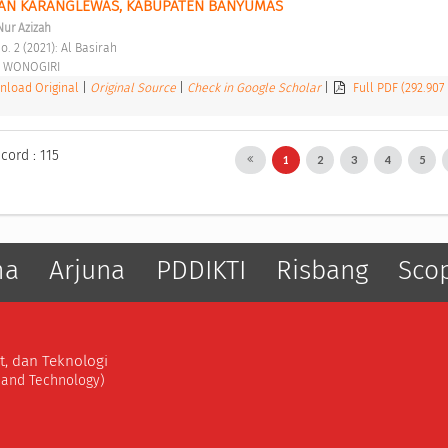
TAN KARANGLEWAS, KABUPATEN BANYUMAS 
Nur Azizah
o. 2 (2021): Al Basirah 
 WONOGIRI 
load Original
|
Original Source
|
Check in Google Scholar
|
Full PDF (292.907
cord : 115
1
2
3
4
5
ma
Arjuna
PDDIKTI
Risbang
Sco
t, dan Teknologi
, and Technology)