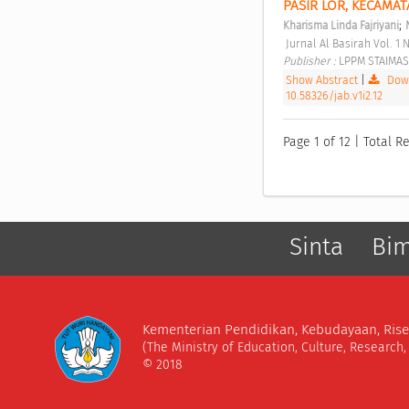
PASIR LOR, KECAMA
;
Kharisma Linda Fajriyani
 Jurnal Al Basirah Vol. 1 N
Publisher : 
LPPM STAIMAS
Show Abstract
|
Down
10.58326/jab.v1i2.12
Page 1 of 12 | Total Re
Sinta
Bi
Kementerian Pendidikan, Kebudayaan, Rise
(The Ministry of Education, Culture, Research
© 2018