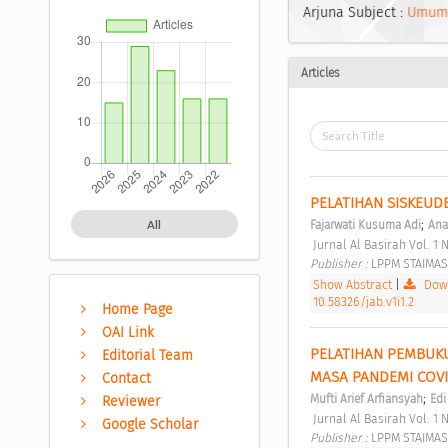
Arjuna Subject :
Umum
Articles
PELATIHAN SISKEUD
;
All
Fajarwati Kusuma Adi
Ana
 Jurnal Al Basirah Vol. 1 N
Publisher : 
LPPM STAIMAS
Show Abstract
|
Down
10.58326/jab.v1i1.2
Home Page
OAI Link
PELATIHAN PEMBUK
Editorial Team
MASA PANDEMI COVI
Contact
;
Mufti Arief Arfiansyah
Edi
Reviewer
 Jurnal Al Basirah Vol. 1 N
Google Scholar
Publisher : 
LPPM STAIMAS