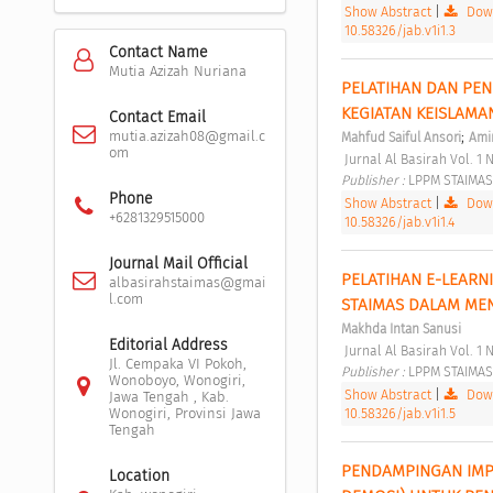
Show Abstract
|
Down
10.58326/jab.v1i1.3
Contact Name
Mutia Azizah Nuriana
PELATIHAN DAN PE
KEGIATAN KEISLAM
Contact Email
;
mutia.azizah08@gmail.c
Mahfud Saiful Ansori
Ami
om
 Jurnal Al Basirah Vol. 1 N
Publisher : 
LPPM STAIMAS
Phone
Show Abstract
|
Down
+6281329515000
10.58326/jab.v1i1.4
Journal Mail Official
PELATIHAN E-LEAR
albasirahstaimas@gmai
l.com
STAIMAS DALAM ME
Makhda Intan Sanusi
Editorial Address
 Jurnal Al Basirah Vol. 1 N
Jl. Cempaka VI Pokoh,
Publisher : 
LPPM STAIMAS
Wonoboyo, Wonogiri,
Show Abstract
|
Down
Jawa Tengah , Kab.
10.58326/jab.v1i1.5
Wonogiri, Provinsi Jawa
Tengah
PENDAMPINGAN IMPL
Location