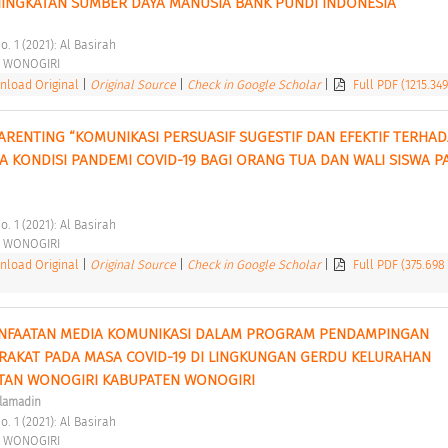
INGKATAN SUMBER DAYA MANUSIA BANK PUNDI INDONESIA 
o. 1 (2021): Al Basirah 
 WONOGIRI 
load Original
|
Original Source
|
Check in Google Scholar
|
Full PDF (1215.34
ARENTING “KOMUNIKASI PERSUASIF SUGESTIF DAN EFEKTIF TERHAD
DA KONDISI PANDEMI COVID-19 BAGI ORANG TUA DAN WALI SISWA PA
o. 1 (2021): Al Basirah 
 WONOGIRI 
load Original
|
Original Source
|
Check in Google Scholar
|
Full PDF (375.698
ANFAATAN MEDIA KOMUNIKASI DALAM PROGRAM PENDAMPINGAN 
AKAT PADA MASA COVID-19 DI LINGKUNGAN GERDU KELURAHAN 
TAN WONOGIRI KABUPATEN WONOGIRI 
slamadin
o. 1 (2021): Al Basirah 
 WONOGIRI 