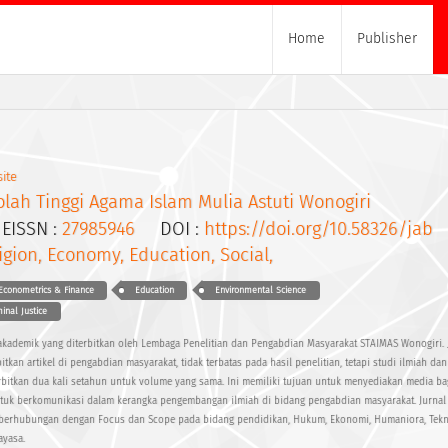
Home
Publisher
ite
lah Tinggi Agama Islam Mulia Astuti Wonogiri
ISSN :
27985946
DOI :
https://doi.org/10.58326/jab
igion, Economy, Education, Social,
Econometrics & Finance
Education
Environmental Science
inal Justice
 akademik yang diterbitkan oleh Lembaga Penelitian dan Pengabdian Masyarakat STAIMAS Wonogiri. 
tkan artikel di pengabdian masyarakat, tidak terbatas pada hasil penelitian, tetapi studi ilmiah da
erbitkan dua kali setahun untuk volume yang sama. Ini memiliki tujuan untuk menyediakan media ba
ntuk berkomunikasi dalam kerangka pengembangan ilmiah di bidang pengabdian masyarakat. Jurnal 
erhubungan dengan Focus dan Scope pada bidang pendidikan, Hukum, Ekonomi, Humaniora, Teknik
ayasa.