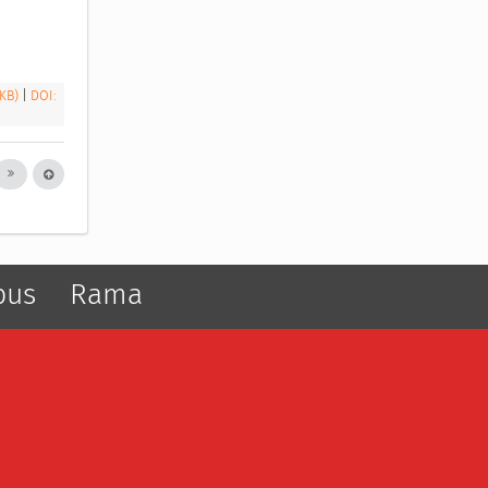
 KB)
|
DOI:
pus
Rama