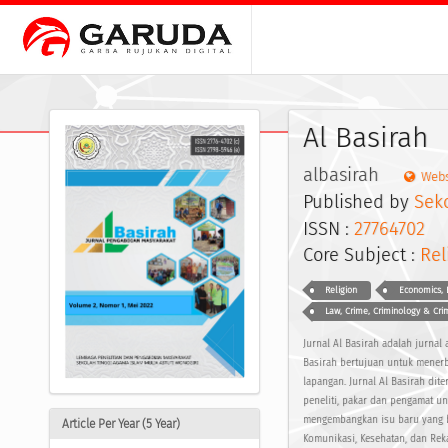
Al Basirah
albasirah
Webs
Published by
Seko
ISSN :
27764702
E
Core Subject :
Rel
Religion
Economics, 
Law, Crime, Criminology & Crim
Jurnal Al Basirah adalah jurnal
Basirah bertujuan untuk menerbi
lapangan. Jurnal Al Basirah dit
peneliti, pakar dan pengamat u
mengembangkan isu baru yang b
Article Per Year (5 Year)
Komunikasi, Kesehatan, dan Rek