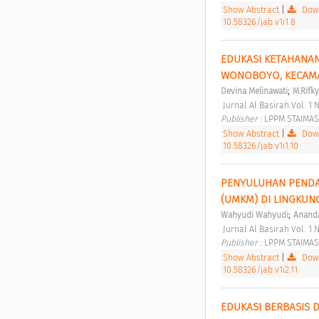
Show Abstract
|
Down
10.58326/jab.v1i1.8
EDUKASI KETAHANAN
WONOBOYO, KECAMA
;
Devina Melinawati
M.Rifk
 Jurnal Al Basirah Vol. 1 N
Publisher : 
LPPM STAIMAS
Show Abstract
|
Down
10.58326/jab.v1i1.10
PENYULUHAN PENDA
(UMKM) DI LINGKU
;
Wahyudi Wahyudi
Ananda
 Jurnal Al Basirah Vol. 1 N
Publisher : 
LPPM STAIMAS
Show Abstract
|
Down
10.58326/jab.v1i2.11
EDUKASI BERBASIS D