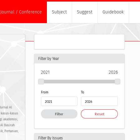
Journal / Conference
Subject
Suggest
Guidebook
Filter by Year
2021
2026
From
To
Jurnal Al
n kasus-kasus
Filter
Reset
gi akademisi,
Al Basirah
, Pertanian,
Filter By Issues