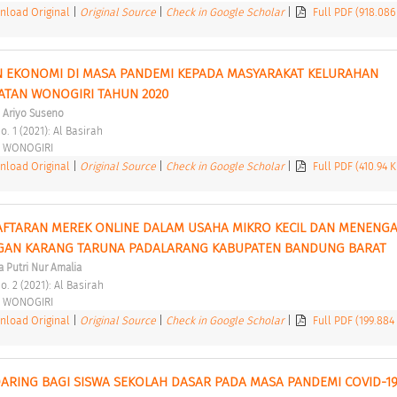
load Original
|
Original Source
|
Check in Google Scholar
|
Full PDF (918.08
 EKONOMI DI MASA PANDEMI KEPADA MASYARAKAT KELURAHAN 
TAN WONOGIRI TAHUN 2020 
y Ariyo Suseno
o. 1 (2021): Al Basirah 
 WONOGIRI 
load Original
|
Original Source
|
Check in Google Scholar
|
Full PDF (410.94 
FTARAN MEREK ONLINE DALAM USAHA MIKRO KECIL DAN MENENGA
NGAN KARANG TARUNA PADALARANG KABUPATEN BANDUNG BARAT 
 Putri Nur Amalia
o. 2 (2021): Al Basirah 
 WONOGIRI 
load Original
|
Original Source
|
Check in Google Scholar
|
Full PDF (199.884
ARING BAGI SISWA SEKOLAH DASAR PADA MASA PANDEMI COVID-19 