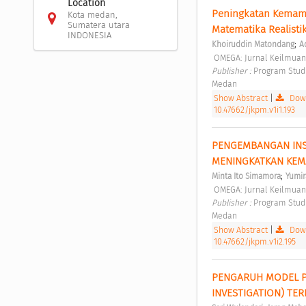
Location
Peningkatan Kemamp
Kota medan,
Sumatera utara
Matematika Realistik
INDONESIA
;
Khoiruddin Matondang
A
 OMEGA: Jurnal Keilmuan
Publisher : 
Program Studi
Medan 
Show Abstract
|
Down
10.47662/jkpm.v1i1.193
PENGEMBANGAN INST
MENINGKATKAN KEMA
;
Minta Ito Simamora
Yumir
 OMEGA: Jurnal Keilmuan
Publisher : 
Program Studi
Medan 
Show Abstract
|
Down
10.47662/jkpm.v1i2.195
PENGARUH MODEL PE
INVESTIGATION) TE