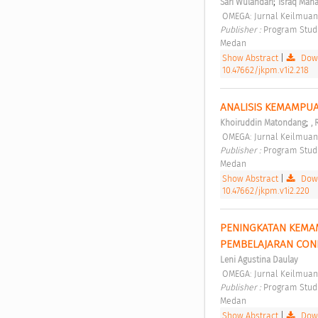
;
Sari Wulandari
Israq Maha
 OMEGA: Jurnal Keilmuan
Publisher : 
Program Studi
Medan 
Show Abstract
|
Down
10.47662/jkpm.v1i2.218
ANALISIS KEMAMPUA
;
Khoiruddin Matondang
, 
 OMEGA: Jurnal Keilmuan
Publisher : 
Program Studi
Medan 
Show Abstract
|
Down
10.47662/jkpm.v1i2.220
PENINGKATAN KEMA
PEMBELAJARAN CONN
Leni Agustina Daulay
 OMEGA: Jurnal Keilmuan
Publisher : 
Program Studi
Medan 
Show Abstract
|
Down