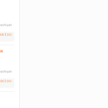
ashliyah 
 KB)
|
DOI:
K 
ashliyah 
 KB)
|
DOI: