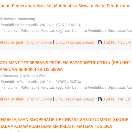
uan Pemecahan Masalah Matematika Siswa melalui Pendekatan 
 
de Rahman Matondang
 Pendidikan Matematika Vol. 1 No. 1 (2022): OMEGA 
 Pendidikan Matematika, Fakultas Keguruan Dan Ilmu Pendidikan, Universitas Alw
load Original
|
Original Source
|
Check in Google Scholar
|
Full PDF (726.674
RUMENT TES BERBASIS PROBLEM BASED INSTRUCTION (PBI) UNTU
MPUAN BERPIKIR KRITIS SISWA 
;
a Simamora
Lisa Monica Wau
 Pendidikan Matematika Vol. 1 No. 2 (2022): OMEGA 
 Pendidikan Matematika, Fakultas Keguruan Dan Ilmu Pendidikan, Universitas Alw
load Original
|
Original Source
|
Check in Google Scholar
|
Full PDF (981.537
MBELAJARAN KOOPERATIF TIPE INVESTIGASI KELOMPOK (GROUP 
RHADAP KEMAMPUAN BERPIKIR KREATIF MATEMATIK SISWA 