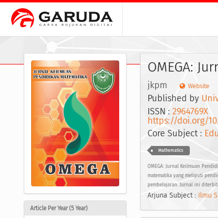
OMEGA: Jur
jkpm
Website
Published by
Uni
ISSN :
2964769X
E
https://doi.org/10
Core Subject :
Edu
Mathematics
OMEGA: Jurnal Keilmuan Pendidi
matematika yang meliputi pendid
pembelajaran. Jurnal ini diterb
Arjuna Subject :
Ilmu S
Article Per Year (5 Year)