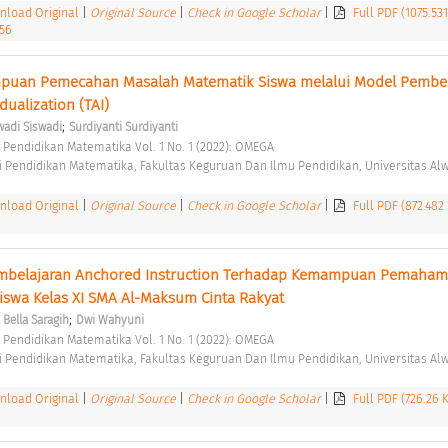
load Original
|
Original Source
|
Check in Google Scholar
|
Full PDF (1075.53
156
uan Pemecahan Masalah Matematik Siswa melalui Model Pembela
dualization (TAI) 
;
wadi Siswadi
Surdiyanti Surdiyanti
 Pendidikan Matematika Vol. 1 No. 1 (2022): OMEGA 
 Pendidikan Matematika, Fakultas Keguruan Dan Ilmu Pendidikan, Universitas Alw
load Original
|
Original Source
|
Check in Google Scholar
|
Full PDF (872.482
mbelajaran Anchored Instruction Terhadap Kemampuan Pemaham
swa Kelas XI SMA Al-Maksum Cinta Rakyat 
;
 Bella Saragih
Dwi Wahyuni
 Pendidikan Matematika Vol. 1 No. 1 (2022): OMEGA 
 Pendidikan Matematika, Fakultas Keguruan Dan Ilmu Pendidikan, Universitas Alw
load Original
|
Original Source
|
Check in Google Scholar
|
Full PDF (726.26 