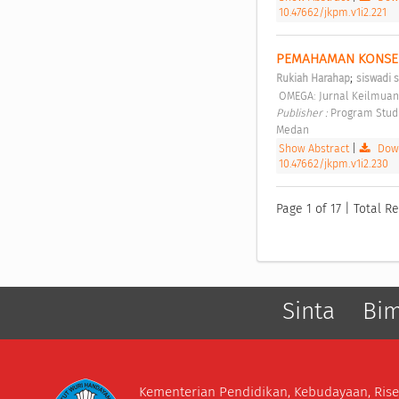
10.47662/jkpm.v1i2.221
PEMAHAMAN KONSEP
;
Rukiah Harahap
siswadi 
 OMEGA: Jurnal Keilmuan
Publisher : 
Program Studi
Medan 
Show Abstract
|
Down
10.47662/jkpm.v1i2.230
Page 1 of 17 | Total Re
Sinta
Bi
Kementerian Pendidikan, Kebudayaan, Rise