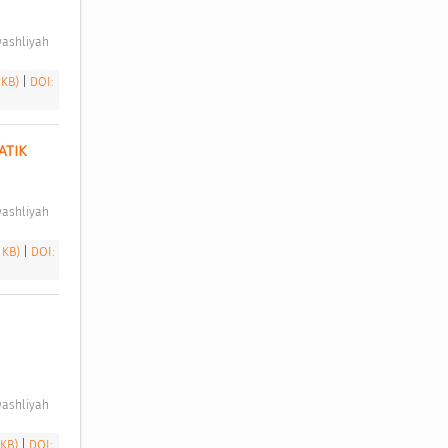
ashliyah 
 KB)
|
DOI:
TIK 
ashliyah 
3 KB)
|
DOI:
ashliyah 
 KB)
|
DOI: