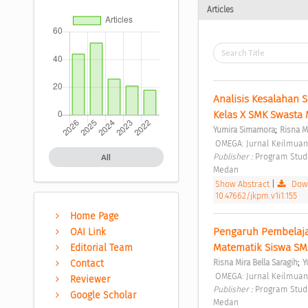
Articles
Analisis Kesalahan
Kelas X SMK Swasta
;
Yumira Simamora
Risna Mi
 OMEGA: Jurnal Keilmuan
Publisher : 
Program Studi
All
Medan 
Show Abstract
|
Down
10.47662/jkpm.v1i1.155
Home Page
Pengaruh Pembelaj
OAI Link
Matematik Siswa SM
Editorial Team
;
Risna Mira Bella Saragih
Y
Contact
 OMEGA: Jurnal Keilmuan
Reviewer
Publisher : 
Program Studi
Google Scholar
Medan 