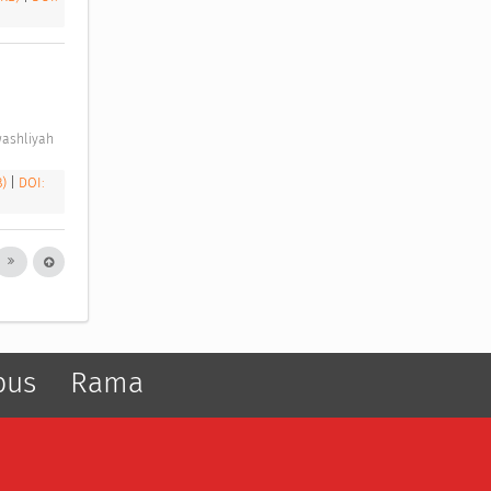
ashliyah 
B)
|
DOI:
pus
Rama