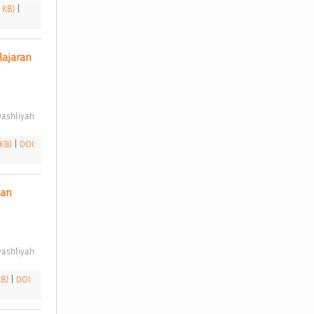
1 KB)
|
jaran 
ashliyah 
 KB)
|
DOI:
an 
ashliyah 
KB)
|
DOI: