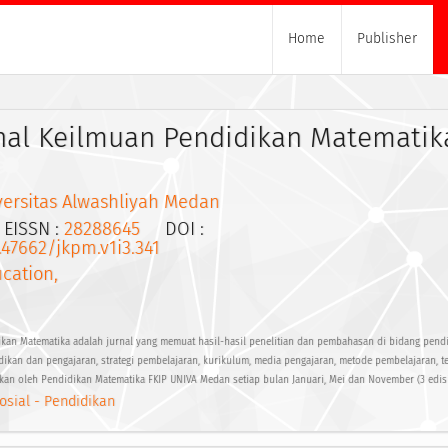
Home
Publisher
nal Keilmuan Pendidikan Matematik
versitas Alwashliyah Medan
ISSN :
28288645
DOI :
.47662/jkpm.v1i3.341
cation,
kan Matematika adalah jurnal yang memuat hasil-hasil penelitian dan pembahasan di bidang pend
ikan dan pengajaran, strategi pembelajaran, kurikulum, media pengajaran, metode pembelajaran, t
itkan oleh Pendidikan Matematika FKIP UNIVA Medan setiap bulan Januari, Mei dan November (3 edis
osial - Pendidikan