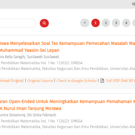
1
1
2
3
4
 Siswa Menyelesaikan Soal Tes Kemampuan Pemecahan Masalah Mat
 Muhammad Yaasiin Sei Lepan 
;
ra Bella Saragih
Susilawati Susilawati
 Pendidikan Matematika Vol. 1 No. 1 (2022): OMEGA 
 Pendidikan Matematika, Fakultas Keguruan Dan Ilmu Pendidikan, Universitas Alw
load Original
|
Original Source
|
Check in Google Scholar
|
Full PDF (946.161
aran Open-Ended Untuk Meningkatkan Kemampuan Pemahaman K
A Nurul Iman Tanjung Morawa 
;
umira Simamora
Siti Sintia Febrianti
 Pendidikan Matematika Vol. 1 No. 1 (2022): OMEGA 
 Pendidikan Matematika, Fakultas Keguruan Dan Ilmu Pendidikan, Universitas Alw