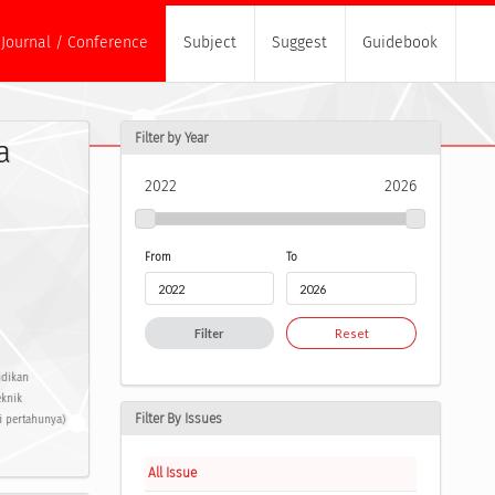
Journal / Conference
Subject
Suggest
Guidebook
Filter by Year
a
2022
2026
From
To
Filter
Reset
idikan
eknik
Filter By Issues
i pertahunya)
All Issue