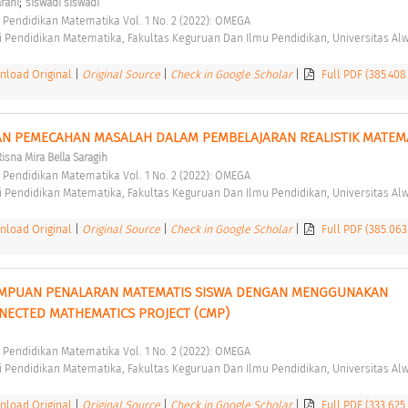
;
rani
siswadi siswadi
 Pendidikan Matematika Vol. 1 No. 2 (2022): OMEGA 
 Pendidikan Matematika, Fakultas Keguruan Dan Ilmu Pendidikan, Universitas Alw
load Original
|
Original Source
|
Check in Google Scholar
|
Full PDF (385.408
N PEMECAHAN MASALAH DALAM PEMBELAJARAN REALISTIK MATEMA
Risna Mira Bella Saragih
 Pendidikan Matematika Vol. 1 No. 2 (2022): OMEGA 
 Pendidikan Matematika, Fakultas Keguruan Dan Ilmu Pendidikan, Universitas Alw
load Original
|
Original Source
|
Check in Google Scholar
|
Full PDF (385.06
MPUAN PENALARAN MATEMATIS SISWA DENGAN MENGGUNAKAN 
ECTED MATHEMATICS PROJECT (CMP) 
 Pendidikan Matematika Vol. 1 No. 2 (2022): OMEGA 
 Pendidikan Matematika, Fakultas Keguruan Dan Ilmu Pendidikan, Universitas Alw
load Original
|
Original Source
|
Check in Google Scholar
|
Full PDF (333.625