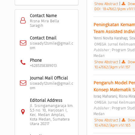
Show Abstract
|
Down
DOI: 10.47662/jkpm.v1i1.
Contact Name
Risna Mira Bella
Peningkatan Kemamp
Saragih
Team Assisted Indivi
;
Contact Email
Yenni Novita Harahap
Sis
siswady12smile@gmail.c
 OMEGA: Jurnal Keilmuan
om
Publisher : 
Program Studi
Medan 
Phone
Show Abstract
|
Down
+6285358389013
10.47662/jkpm.v1i1.157
Journal Mail Official
Pengaruh Model Pe
siswady12smile@gmail.c
om
Konsep Matematik Si
;
Israq Maharani
Risna Mira
Editorial Address
 OMEGA: Jurnal Keilmuan
Jl. Sisingamangaraja km.
Publisher : 
Program Studi
5,5 no. 10, Harjosari I,
Medan 
Kec. Medan Amplas,
Kota Medan, Sumatera
Show Abstract
|
Down
Utara 20217
10.47662/jkpm.v1i1.165