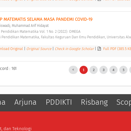
 MATEMATIS SELAMA MASA PANDEMI COVID-19 
;
siswadi
Muhammad Arif Hidayat
 Pendidikan Matematika Vol. 1 No. 2 (2022): OMEGA 
 Pendidikan Matematika, Fakultas Keguruan Dan Ilmu Pendidikan, Universitas Alw
load Original
|
Original Source
|
Check in Google Scholar
|
Full PDF (385.5 K
cord : 161
1
2
3
4
5
ma
Arjuna
PDDIKTI
Risbang
Sco
t, dan Teknologi