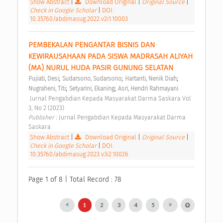
Show Abstract
|
Download Original
|
Original Source
|
Check in Google Scholar
|
DOI:
10.35760/abdimasug.2022.v2i1.10003
PEMBEKALAN PENGANTAR BISNIS DAN 
KEWIRAUSAHAAN PADA SISWA MADRASAH ALIYAH 
(MA) NURUL HUDA PASIR GUNUNG SELATAN 
;
;
;
Pujiati, Desi
Sudarsono, Sudarsono
Hartanti, Nenik Diah
;
;
Nugraheni, Titi
Setyarini, Ekaning
Asri, Hendri Rahmayani
 Jurnal Pengabdian Kepada Masyarakat Darma Saskara Vol 
3, No 2 (2023) 
Publisher : 
Jurnal Pengabdian Kepada Masyarakat Darma 
Saskara 
Show Abstract
|
Download Original
|
Original Source
|
Check in Google Scholar
|
DOI:
10.35760/abdimasug.2023.v3i2.10026
Page 1 of 8 | Total Record : 78
1
2
3
4
5