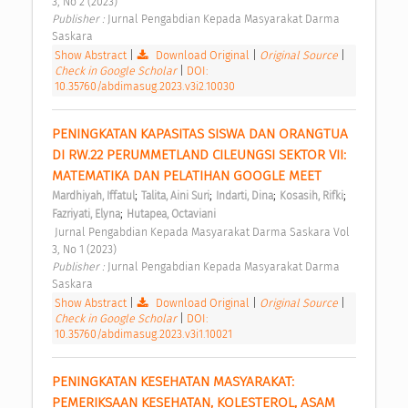
3, No 2 (2023) 
Publisher : 
Jurnal Pengabdian Kepada Masyarakat Darma 
Saskara 
Show Abstract
|
Download Original
|
Original Source
|
Check in Google Scholar
|
DOI:
10.35760/abdimasug.2023.v3i2.10030
PENINGKATAN KAPASITAS SISWA DAN ORANGTUA 
DI RW.22 PERUMMETLAND CILEUNGSI SEKTOR VII: 
MATEMATIKA DAN PELATIHAN GOOGLE MEET 
;
;
;
;
Mardhiyah, Iffatul
Talita, Aini Suri
Indarti, Dina
Kosasih, Rifki
;
Fazriyati, Elyna
Hutapea, Octaviani
 Jurnal Pengabdian Kepada Masyarakat Darma Saskara Vol 
3, No 1 (2023) 
Publisher : 
Jurnal Pengabdian Kepada Masyarakat Darma 
Saskara 
Show Abstract
|
Download Original
|
Original Source
|
Check in Google Scholar
|
DOI:
10.35760/abdimasug.2023.v3i1.10021
PENINGKATAN KESEHATAN MASYARAKAT: 
PEMERIKSAAN KESEHATAN, KOLESTEROL, ASAM 