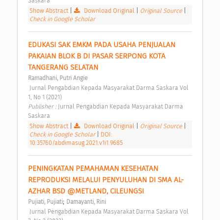
Saskara 
Show Abstract
|
Download Original
|
Original Source
|
Check in Google Scholar
EDUKASI SAK EMKM PADA USAHA PENJUALAN 
PAKAIAN BLOK B DI PASAR SERPONG KOTA 
TANGERANG SELATAN 
Ramadhani, Putri Angie
 Jurnal Pengabdian Kepada Masyarakat Darma Saskara Vol 
1, No 1 (2021) 
Publisher : 
Jurnal Pengabdian Kepada Masyarakat Darma 
Saskara 
Show Abstract
|
Download Original
|
Original Source
|
Check in Google Scholar
|
DOI:
10.35760/abdimasug.2021.v1i1.9685
PENINGKATAN PEMAHAMAN KESEHATAN 
REPRODUKSI MELALUI PENYULUHAN DI SMA AL-
AZHAR BSD @METLAND, CILEUNGSI 
;
Pujiati, Pujiati
Damayanti, Rini
 Jurnal Pengabdian Kepada Masyarakat Darma Saskara Vol 