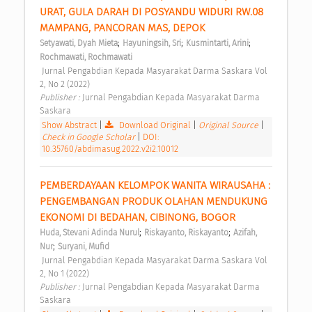
URAT, GULA DARAH DI POSYANDU WIDURI RW.08 
MAMPANG, PANCORAN MAS, DEPOK 
;
;
;
Setyawati, Dyah Mieta
Hayuningsih, Sri
Kusmintarti, Arini
Rochmawati, Rochmawati
 Jurnal Pengabdian Kepada Masyarakat Darma Saskara Vol 
2, No 2 (2022) 
Publisher : 
Jurnal Pengabdian Kepada Masyarakat Darma 
Saskara 
Show Abstract
|
Download Original
|
Original Source
|
Check in Google Scholar
|
DOI:
10.35760/abdimasug.2022.v2i2.10012
PEMBERDAYAAN KELOMPOK WANITA WIRAUSAHA : 
PENGEMBANGAN PRODUK OLAHAN MENDUKUNG 
EKONOMI DI BEDAHAN, CIBINONG, BOGOR 
;
;
Huda, Stevani Adinda Nurul
Riskayanto, Riskayanto
Azifah, 
;
Nur
Suryani, Mufid
 Jurnal Pengabdian Kepada Masyarakat Darma Saskara Vol 
2, No 1 (2022) 
Publisher : 
Jurnal Pengabdian Kepada Masyarakat Darma 
Saskara 