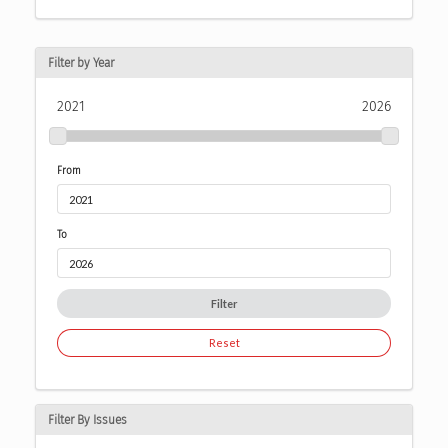
Filter by Year
2021
2026
From
To
Filter
Reset
Filter By Issues