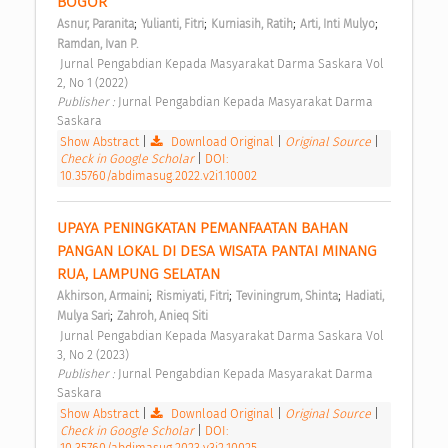
BOGOR 
;
;
;
;
Asnur, Paranita
Yulianti, Fitri
Kurniasih, Ratih
Arti, Inti Mulyo
Ramdan, Ivan P.
 Jurnal Pengabdian Kepada Masyarakat Darma Saskara Vol 
2, No 1 (2022) 
Publisher : 
Jurnal Pengabdian Kepada Masyarakat Darma 
Saskara 
Show Abstract
|
Download Original
|
Original Source
|
Check in Google Scholar
|
DOI:
10.35760/abdimasug.2022.v2i1.10002
UPAYA PENINGKATAN PEMANFAATAN BAHAN 
PANGAN LOKAL DI DESA WISATA PANTAI MINANG 
RUA, LAMPUNG SELATAN 
;
;
;
Akhirson, Armaini
Rismiyati, Fitri
Teviningrum, Shinta
Hadiati, 
;
Mulya Sari
Zahroh, Anieq Siti
 Jurnal Pengabdian Kepada Masyarakat Darma Saskara Vol 
3, No 2 (2023) 
Publisher : 
Jurnal Pengabdian Kepada Masyarakat Darma 
Saskara 
Show Abstract
|
Download Original
|
Original Source
|
Check in Google Scholar
|
DOI:
10.35760/abdimasug.2023.v3i2.10025