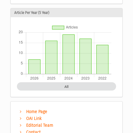
Article Per Year (5 Year)
All
Home Page
OAI Link
Editorial Team
Contact