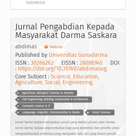
INDONESIA
Jurnal Pengabdian Kepada
Masyarakat Darma Saskara
abdimas
Website
Published by
Universitas Gunadarma
ISSN :
30266262
EISSN :
28086945
DOI
:
https://doi.org/10.35760/abdimasug
Core Subject :
Science, Education,
Agriculture, Social, Engineering,
Agriculture, Biological Sciences & Forestry
Civil Engineering, Building, Construction & Architecture
Computer Science & IT
Languange, Linguistic, Communication & Media
Social Sciences
Jurnal Darma Saskara merupakan jurnal yang melalui proses peer-review.
Jurnal Darma Saskara diperuntukkan bagi para akademisi dan peneliti untuk
mempublikasikan artikelnya yang merupakan teks asli yang belum pernah