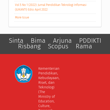
Vol 5 No 1 (2022): Jurnal Pendidikan Teknologi Informasi
(JUKANTI) Edisi April 2022
More Issue
Sinta
Bima
Arjuna
PDDIKTI
Risbang
Scopus
Rama
Kementerian
Pendidikan,
Kebudayaan,
Riset, dan
Teknologi
(The
Ministry of
Education,
Culture,