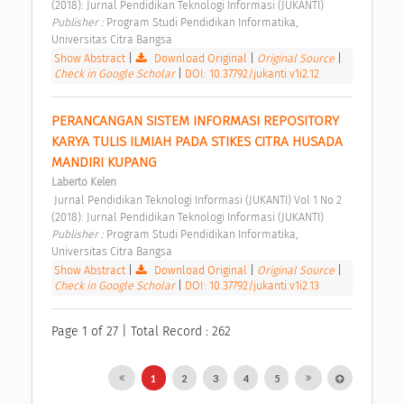
(2018): Jurnal Pendidikan Teknologi Informasi (JUKANTI) 
Publisher : 
Program Studi Pendidikan Informatika, 
Universitas Citra Bangsa 
Show Abstract
|
Download Original
|
Original Source
|
Check in Google Scholar
|
DOI: 10.37792/jukanti.v1i2.12
PERANCANGAN SISTEM INFORMASI REPOSITORY 
KARYA TULIS ILMIAH PADA STIKES CITRA HUSADA 
MANDIRI KUPANG 
Laberto Kelen
 Jurnal Pendidikan Teknologi Informasi (JUKANTI) Vol 1 No 2 
(2018): Jurnal Pendidikan Teknologi Informasi (JUKANTI) 
Publisher : 
Program Studi Pendidikan Informatika, 
Universitas Citra Bangsa 
Show Abstract
|
Download Original
|
Original Source
|
Check in Google Scholar
|
DOI: 10.37792/jukanti.v1i2.13
Page 1 of 27 | Total Record : 262
1
2
3
4
5