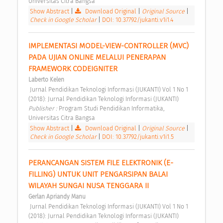
Universitas Citra Bangsa 
Show Abstract
|
Download Original
|
Original Source
|
Check in Google Scholar
|
DOI: 10.37792/jukanti.v1i1.4
IMPLEMENTASI MODEL-VIEW-CONTROLLER (MVC) 
PADA UJIAN ONLINE MELALUI PENERAPAN 
FRAMEWORK CODEIGNITER 
Laberto Kelen
 Jurnal Pendidikan Teknologi Informasi (JUKANTI) Vol 1 No 1 
(2018): Jurnal Pendidikan Teknologi Informasi (JUKANTI) 
Publisher : 
Program Studi Pendidikan Informatika, 
Universitas Citra Bangsa 
Show Abstract
|
Download Original
|
Original Source
|
Check in Google Scholar
|
DOI: 10.37792/jukanti.v1i1.5
PERANCANGAN SISTEM FILE ELEKTRONIK (E-
FILLING) UNTUK UNIT PENGARSIPAN BALAI 
WILAYAH SUNGAI NUSA TENGGARA II 
Gerlan Apriandy Manu
 Jurnal Pendidikan Teknologi Informasi (JUKANTI) Vol 1 No 1 
(2018): Jurnal Pendidikan Teknologi Informasi (JUKANTI) 