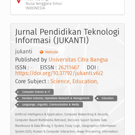
Nusa tenggara timur
INDONESIA
Jurnal Pendidikan Teknologi
Informasi (JUKANTI)
jukanti
Website
Published by
Universitas Citra Bangsa
ISSN :
-
EISSN :
26211467
DOI :
https://doi.org/10.37792/jukanti.v6i2
Core Subject :
Science, Education,
Computer Science & IT
Decision Sciences, Operations Research & Management
Education
Languange, Linguistic, Communication & Media
Artificial Intelligence & Application, Computer Networking & Security,
Computer-Based Multimedia Retrievel, Decision Suport System, Data
Warehouse & Data Mining, E-System, Fuzzy Logic, Geographics Information
System (GIS), Human & Computer Interaction, Image Processing, Information