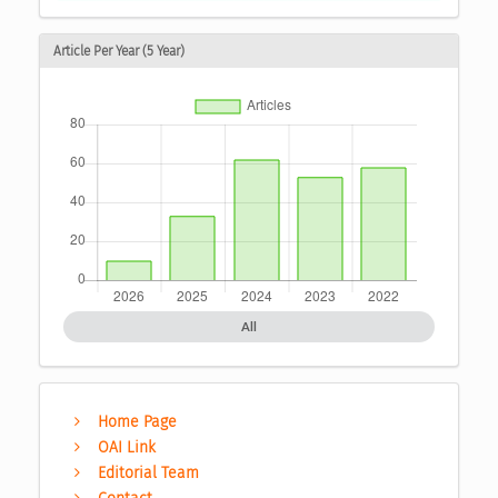
Article Per Year (5 Year)
All
Home Page
OAI Link
Editorial Team