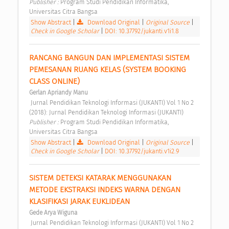
Publisher : 
Program Studi Pendidikan Informatika, 
Universitas Citra Bangsa 
Show Abstract
|
Download Original
|
Original Source
|
Check in Google Scholar
|
DOI: 10.37792/jukanti.v1i1.8
RANCANG BANGUN DAN IMPLEMENTASI SISTEM 
PEMESANAN RUANG KELAS (SYSTEM BOOKING 
CLASS ONLINE) 
Gerlan Apriandy Manu
 Jurnal Pendidikan Teknologi Informasi (JUKANTI) Vol 1 No 2 
(2018): Jurnal Pendidikan Teknologi Informasi (JUKANTI) 
Publisher : 
Program Studi Pendidikan Informatika, 
Universitas Citra Bangsa 
Show Abstract
|
Download Original
|
Original Source
|
Check in Google Scholar
|
DOI: 10.37792/jukanti.v1i2.9
SISTEM DETEKSI KATARAK MENGGUNAKAN 
METODE EKSTRAKSI INDEKS WARNA DENGAN 
KLASIFIKASI JARAK EUKLIDEAN 
Gede Arya Wiguna
 Jurnal Pendidikan Teknologi Informasi (JUKANTI) Vol 1 No 2 