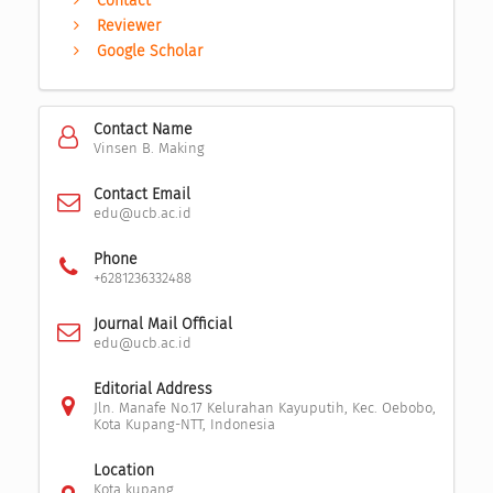
Contact
Reviewer
Google Scholar
Contact Name
Vinsen B. Making
Contact Email
edu@ucb.ac.id
Phone
+6281236332488
Journal Mail Official
edu@ucb.ac.id
Editorial Address
Jln. Manafe No.17 Kelurahan Kayuputih, Kec. Oebobo,
Kota Kupang-NTT, Indonesia
Location
Kota kupang,