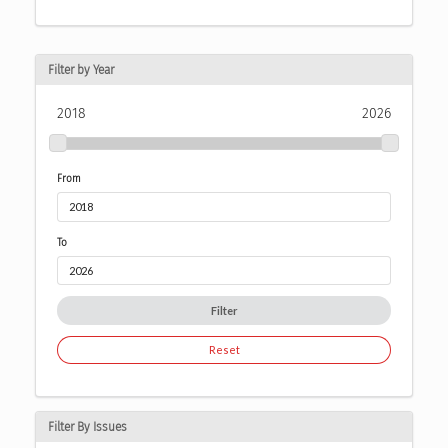
Filter by Year
2018
2026
From
To
Filter
Reset
Filter By Issues