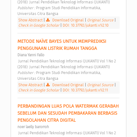
(2018): Jurnal Pendidikan Teknologi Informasi (JUKANTI) 
Publisher : 
Program Studi Pendidikan Informatika, 
Universitas Citra Bangsa 
Show Abstract
|
Download Original
|
Original Source
|
Check in Google Scholar
|
DOI: 10.37792/jukanti.v1i2.10
METODE NAÏVE BAYES UNTUK MEMPREDIKSI 
PENGGUNAAN LISTRIK RUMAH TANGGA 
Diana Yanni Fallo
 Jurnal Pendidikan Teknologi Informasi (JUKANTI) Vol 1 No 2 
(2018): Jurnal Pendidikan Teknologi Informasi (JUKANTI) 
Publisher : 
Program Studi Pendidikan Informatika, 
Universitas Citra Bangsa 
Show Abstract
|
Download Original
|
Original Source
|
Check in Google Scholar
|
DOI: 10.37792/jukanti.v1i2.11
PERBANDINGAN LUAS POLA WATERMAK GERABAH 
SEBELUM DAN SESUDAH PEMBAKARAN BERBASIS 
PENGOLAHAN CITRA DIGITAL 
noer laelly barorroh
 Jurnal Pendidikan Teknologi Informasi (JUKANTI) Vol 1 No 2 