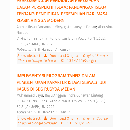
PERKEMBANGAN PENDIDIKAN PEREMPUAN 
DALAM PERSPEKTIF ISLAM; PANDANGAN ISLAM 
TENTANG PENDIDIKAN PEREMPUAN DARI MASA 
KLASIK HINGGA MODERN 
;
;
Ahmad Ihsan Pardamean Siregar
Amriansyah Pohan
Abdusima 
Nasution
 Al-Muhajirin: Jurnal Pendidikan Islam Vol. 2 No. 1 (2025): 
EDISI JANUARI-JUNI 2025 
Publisher : 
STIT Hamzah Al Fansuri 
Show Abstract
|
Download Original
|
Original Source
|
Check in Google Scholar
|
DOI: 10.63911/h8zacg74
IMPLEMENTASI PROGRAM TAHFIZ DALAM 
PEMBENTUKAN KARAKTER ISLAMI SISWA:STUDI 
KASUS DI SDS RUSYDA MEDAN 
;
;
Muhammad Bayu
Bayu Anggara
Indra Gunawan Bintang
 Al-Muhajirin: Jurnal Pendidikan Islam Vol. 2 No. 1 (2025): 
EDISI JANUARI-JUNI 2025 
Publisher : 
STIT Hamzah Al Fansuri 
Show Abstract
|
Download Original
|
Original Source
|
Check in Google Scholar
|
DOI: 10.63911/k63d6106