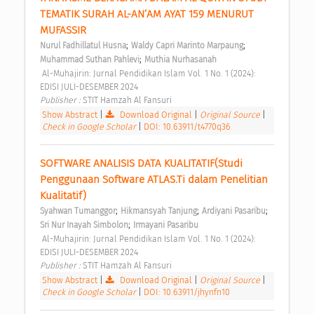
TEMATIK SURAH AL-AN’AM AYAT 159 MENURUT 
MUFASSIR 
;
;
Nurul Fadhillatul Husna
Waldy Capri Marinto Marpaung
;
Muhammad Suthan Pahlevi
Muthia Nurhasanah
 Al-Muhajirin: Jurnal Pendidikan Islam Vol. 1 No. 1 (2024): 
EDISI JULI-DESEMBER 2024 
Publisher : 
STIT Hamzah Al Fansuri 
Show Abstract
|
Download Original
|
Original Source
|
Check in Google Scholar
|
DOI: 10.63911/t4770q36
SOFTWARE ANALISIS DATA KUALITATIF(Studi 
Penggunaan Software ATLAS.Ti dalam Penelitian 
Kualitatif) 
;
;
;
Syahwan Tumanggor
Hikmansyah Tanjung
Ardiyani Pasaribu
;
Sri Nur Inayah Simbolon
Irmayani Pasaribu
 Al-Muhajirin: Jurnal Pendidikan Islam Vol. 1 No. 1 (2024): 
EDISI JULI-DESEMBER 2024 
Publisher : 
STIT Hamzah Al Fansuri 
Show Abstract
|
Download Original
|
Original Source
|
Check in Google Scholar
|
DOI: 10.63911/jhynfn10