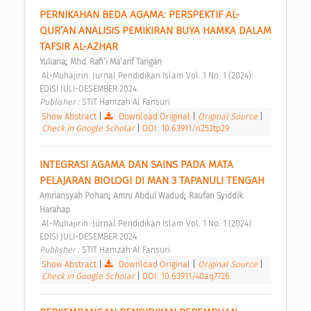
PERNIKAHAN BEDA AGAMA: PERSPEKTIF AL-
QUR’AN ANALISIS PEMIKIRAN BUYA HAMKA DALAM 
TAFSIR AL-AZHAR 
;
Yuliana
Mhd. Rafi’i Ma’arif Tarigan
 Al-Muhajirin: Jurnal Pendidikan Islam Vol. 1 No. 1 (2024): 
EDISI JULI-DESEMBER 2024 
Publisher : 
STIT Hamzah Al Fansuri 
Show Abstract
|
Download Original
|
Original Source
|
Check in Google Scholar
|
DOI: 10.63911/n253tp29
INTEGRASI AGAMA DAN SAINS PADA MATA 
PELAJARAN BIOLOGI DI MAN 3 TAPANULI TENGAH 
;
;
Amriansyah Pohan
Amru Abdul Wadud
Raufan Syiddik 
Harahap
 Al-Muhajirin: Jurnal Pendidikan Islam Vol. 1 No. 1 (2024): 
EDISI JULI-DESEMBER 2024 
Publisher : 
STIT Hamzah Al Fansuri 
Show Abstract
|
Download Original
|
Original Source
|
Check in Google Scholar
|
DOI: 10.63911/40aq7726