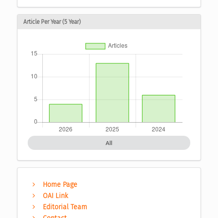
Article Per Year (5 Year)
All
Home Page
OAI Link
Editorial Team