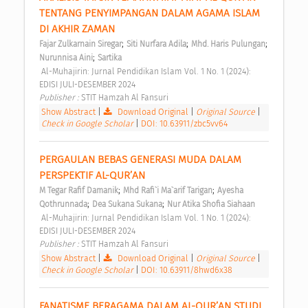
TENTANG PENYIMPANGAN DALAM AGAMA ISLAM 
DI AKHIR ZAMAN 
;
;
;
Fajar Zulkarnain Siregar
Siti Nurfara Adila
Mhd. Haris Pulungan
;
Nurunnisa Aini
Sartika
 Al-Muhajirin: Jurnal Pendidikan Islam Vol. 1 No. 1 (2024): 
EDISI JULI-DESEMBER 2024 
Publisher : 
STIT Hamzah Al Fansuri 
Show Abstract
|
Download Original
|
Original Source
|
Check in Google Scholar
|
DOI: 10.63911/zbc5vv64
PERGAULAN BEBAS GENERASI MUDA DALAM 
PERSPEKTIF AL-QUR’AN 
;
;
M Tegar Rafif Damanik
Mhd Rafi`i Ma`arif Tarigan
Ayesha 
;
;
Qothrunnada
Dea Sukana Sukana
Nur Atika Shofia Siahaan
 Al-Muhajirin: Jurnal Pendidikan Islam Vol. 1 No. 1 (2024): 
EDISI JULI-DESEMBER 2024 
Publisher : 
STIT Hamzah Al Fansuri 
Show Abstract
|
Download Original
|
Original Source
|
Check in Google Scholar
|
DOI: 10.63911/8hwd6x38
FANATISME BERAGAMA DALAM AL-QUR’AN STUDI 