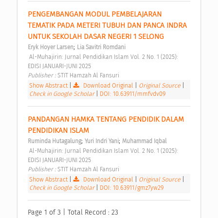
PENGEMBANGAN MODUL PEMBELAJARAN 
TEMATIK PADA METERI TUBUH DAN PANCA INDRA 
UNTUK SEKOLAH DASAR NEGERI 1 SELONG 
;
Eryk Hoyer Larsen
Lia Savitri Romdani
 Al-Muhajirin: Jurnal Pendidikan Islam Vol. 2 No. 1 (2025): 
EDISI JANUARI-JUNI 2025 
Publisher : 
STIT Hamzah Al Fansuri 
Show Abstract
|
Download Original
|
Original Source
|
Check in Google Scholar
|
DOI: 10.63911/mmfvdv09
PANDANGAN HAMKA TENTANG PENDIDIK DALAM 
PENDIDIKAN ISLAM 
;
;
Ruminda Hutagalung
Yuri Indri Yani
Muhammad Iqbal
 Al-Muhajirin: Jurnal Pendidikan Islam Vol. 2 No. 1 (2025): 
EDISI JANUARI-JUNI 2025 
Publisher : 
STIT Hamzah Al Fansuri 
Show Abstract
|
Download Original
|
Original Source
|
Check in Google Scholar
|
DOI: 10.63911/gmz7yw29
Page 1 of 3 | Total Record : 23