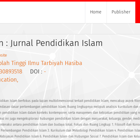
Home
Publisher
n : Jurnal Pendidikan Islam
site
lah Tinggi Ilmu Tarbiyah Hasiba
30893518
DOI :
-
cation,
didikan Islam berfokus pada kajian multidimensional terkait pendidikan Islam, mencakup aspek filoso
ndasan dasar perkembangan pendidikan Islam. Ruang lingkupnya meliputi analisis kurikulum dan
n pendidikan Islam dalam konteks kontemporer, serta manajemen dan kebijakan pendidikan yang r
rnal ini juga mengeksplorasi hubungan pendidikan Islam dengan masyarakat, keluarga, gender, medi
interaksi antara pendidikan Islam dan budaya lokal. Fokus dan Ruang Lingkup: 1. Filosofi dan Kons
n Perkembangan Pendidikan Islam 3. Kurikulum dan Metodologi Pendidikan Islam 4. Pendidikan Isl
ebijakan Pendidikan Islam 6. Pendidikan Islam dan Hubungan Sosial 7. Pendidikan Islam dan Kelua