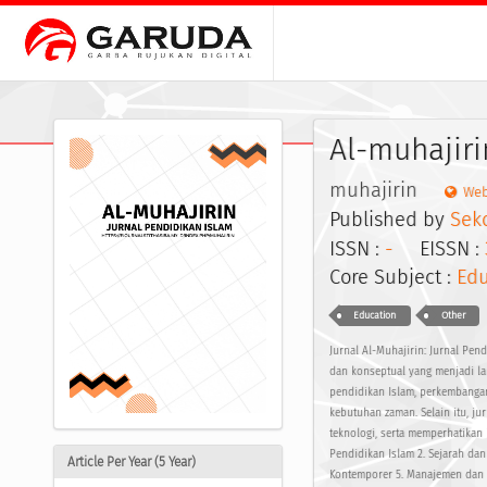
Al-muhajiri
muhajirin
Web
Published by
Seko
ISSN :
-
EISSN :
Core Subject :
Edu
Education
Other
Jurnal Al-Muhajirin: Jurnal Pen
dan konseptual yang menjadi la
pendidikan Islam, perkembanga
kebutuhan zaman. Selain itu, ju
teknologi, serta memperhatikan 
Pendidikan Islam 2. Sejarah da
Article Per Year (5 Year)
Kontemporer 5. Manajemen dan K