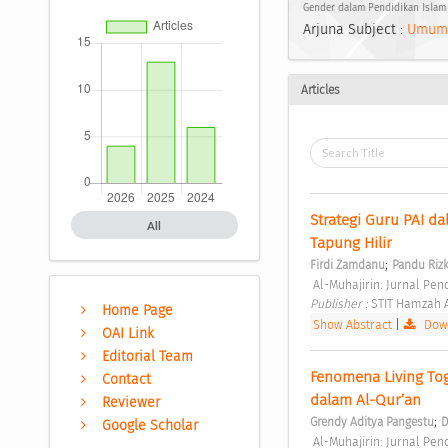
Gender dalam Pendidikan Islam 
Arjuna Subject :
Umum
Articles
Strategi Guru PAI d
All
Tapung Hilir 
;
Firdi Zamdanu
Pandu Rizk
 Al-Muhajirin: Jurnal Pen
Publisher : 
STIT Hamzah A
Home Page
Show Abstract
|
Down
OAI Link
Editorial Team
Fenomena Living Tog
Contact
dalam Al-Qur’an 
Reviewer
;
Grendy Aditya Pangestu
D
Google Scholar
 Al-Muhajirin: Jurnal Pen