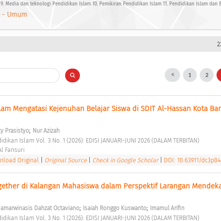
9. Media dan teknologi Pendidikan Islam 10. Pemikiran Pendidikan Islam 11. Pendidikan Islam dan 
 - Umum
2
1
2
alam Mengatasi Kejenuhan Belajar Siswa di SDIT Al-Hassan Kota Ba
;
y Prasistyo
Nur Azizah
didikan Islam Vol. 3 No. 1 (2026): EDISI JANUARI-JUNI 2026 (DALAM TERBITAN) 
l Fansuri 
load Original
|
Original Source
|
Check in Google Scholar
|
DOI: 10.63911/dc3p8
ether di Kalangan Mahasiswa dalam Perspektif Larangan Mendekat
;
;
amarwinasis Dahzat Octaviano
Isaiah Ronggo Kuswanto
Imamul Arifin
didikan Islam Vol. 3 No. 1 (2026): EDISI JANUARI-JUNI 2026 (DALAM TERBITAN) 