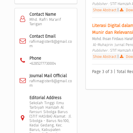
Publisher : 
STIT Hamzah A
Show Abstract
|
Down
Contact Name
Mhd. Rafi'i Ma'arif
Tarigan
Literasi Digital dala
Munir dan Relevansi
Contact Email
Mohd. Ihsan Firdaus Hara
rafiimagister8@gmail.co
 Al-Muhajirin: Jurnal Pen
m
Publisher : 
STIT Hamzah A
Show Abstract
|
Down
Phone
+6285277730004
Page 3 of 3 | Total Re
Journal Mail Official
rafiimagister8@gmail.co
m
Editorial Address
Sekolah Tinggi Ilmu
Tarbiyah Hamzah Al
Fansuri Sibolga Barus
(STIT HASIBA) Alamat : Jl.
Sibolga - Barus No.100,
Kedai Gedang, Kec.
Barus, Kabupaten