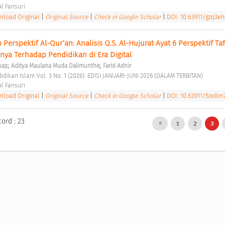
l Fansuri 
load Original
|
Original Source
|
Check in Google Scholar
|
DOI: 10.63911/gzq3e
m Perspektif Al-Qur’an: Analisis Q.S. Al-Hujurat Ayat 6 Perspektif Taf
nya Terhadap Pendidikan di Era Digital 
;
;
hap
Aditya Maulana Muda Dalimunthe
Farid Adnir
didikan Islam Vol. 3 No. 1 (2026): EDISI JANUARI-JUNI 2026 (DALAM TERBITAN) 
l Fansuri 
load Original
|
Original Source
|
Check in Google Scholar
|
DOI: 10.63911/5ze8m
cord : 23
1
2
3