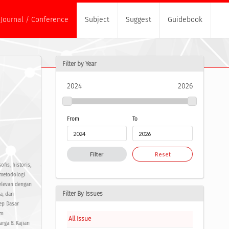
Journal / Conference
Subject
Suggest
Guidebook
Filter by Year
2024
2026
From
To
Filter
Reset
fis, historis,
 metodologi
elevan dengan
Filter By Issues
a, dan
ep Dasar
am
All Issue
rga 8. Kajian