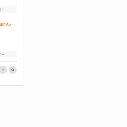
h64
sir Al-
214