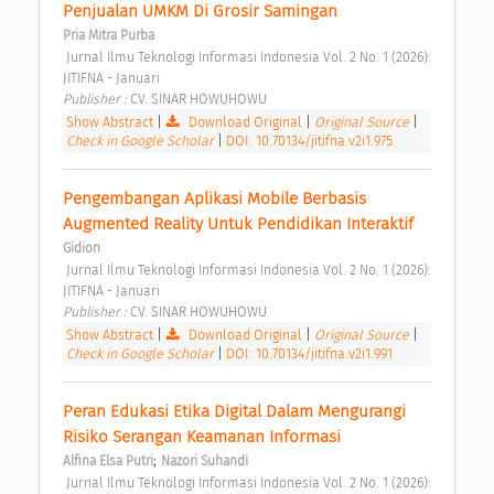
Penjualan UMKM Di Grosir Samingan 
Pria Mitra Purba
 Jurnal Ilmu Teknologi Informasi Indonesia Vol. 2 No. 1 (2026): 
JITIFNA - Januari 
Publisher : 
CV. SINAR HOWUHOWU 
Show Abstract
|
Download Original
|
Original Source
|
Check in Google Scholar
|
DOI: 10.70134/jitifna.v2i1.975
Pengembangan Aplikasi Mobile Berbasis 
Augmented Reality Untuk Pendidikan Interaktif 
Gidion
 Jurnal Ilmu Teknologi Informasi Indonesia Vol. 2 No. 1 (2026): 
JITIFNA - Januari 
Publisher : 
CV. SINAR HOWUHOWU 
Show Abstract
|
Download Original
|
Original Source
|
Check in Google Scholar
|
DOI: 10.70134/jitifna.v2i1.991
Peran Edukasi Etika Digital Dalam Mengurangi 
Risiko Serangan Keamanan Informasi 
;
Alfina Elsa Putri
Nazori Suhandi
 Jurnal Ilmu Teknologi Informasi Indonesia Vol. 2 No. 1 (2026): 