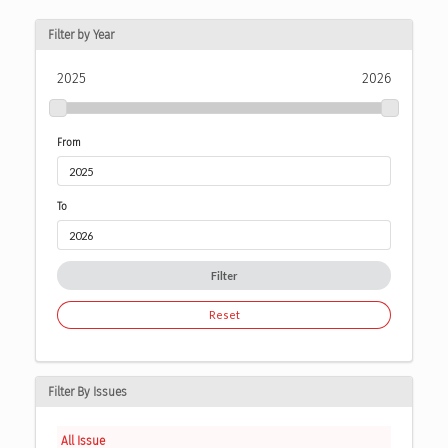
Filter by Year
2025
2026
From
To
Filter
Reset
Filter By Issues
All Issue