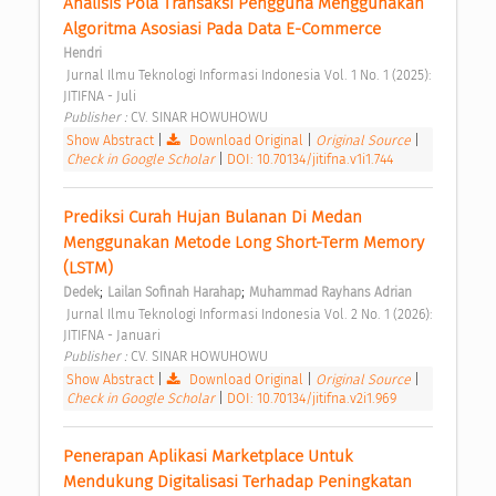
Analisis Pola Transaksi Pengguna Menggunakan 
Algoritma Asosiasi Pada Data E-Commerce 
Hendri
 Jurnal Ilmu Teknologi Informasi Indonesia Vol. 1 No. 1 (2025): 
JITIFNA - Juli 
Publisher : 
CV. SINAR HOWUHOWU 
Show Abstract
|
Download Original
|
Original Source
|
Check in Google Scholar
|
DOI: 10.70134/jitifna.v1i1.744
Prediksi Curah Hujan Bulanan Di Medan 
Menggunakan Metode Long Short-Term Memory 
(LSTM) 
;
;
Dedek
Lailan Sofinah Harahap
Muhammad Rayhans Adrian
 Jurnal Ilmu Teknologi Informasi Indonesia Vol. 2 No. 1 (2026): 
JITIFNA - Januari 
Publisher : 
CV. SINAR HOWUHOWU 
Show Abstract
|
Download Original
|
Original Source
|
Check in Google Scholar
|
DOI: 10.70134/jitifna.v2i1.969
Penerapan Aplikasi Marketplace Untuk 
Mendukung Digitalisasi Terhadap Peningkatan 