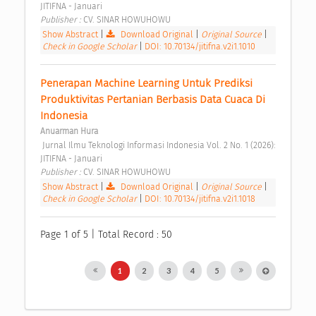
JITIFNA - Januari 
Publisher : 
CV. SINAR HOWUHOWU 
Show Abstract
|
Download Original
|
Original Source
|
Check in Google Scholar
|
DOI: 10.70134/jitifna.v2i1.1010
Penerapan Machine Learning Untuk Prediksi 
Produktivitas Pertanian Berbasis Data Cuaca Di 
Indonesia 
Anuarman Hura
 Jurnal Ilmu Teknologi Informasi Indonesia Vol. 2 No. 1 (2026): 
JITIFNA - Januari 
Publisher : 
CV. SINAR HOWUHOWU 
Show Abstract
|
Download Original
|
Original Source
|
Check in Google Scholar
|
DOI: 10.70134/jitifna.v2i1.1018
Page 1 of 5 | Total Record : 50
1
2
3
4
5