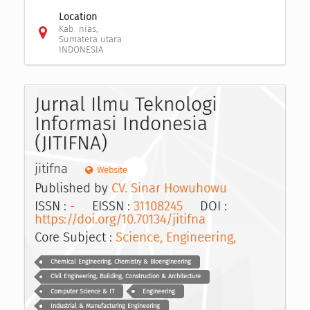
Location
Kab. nias,
Sumatera utara
INDONESIA
Jurnal Ilmu Teknologi
Informasi Indonesia
(JITIFNA)
jitifna
Website
Published by
CV. Sinar Howuhowu
ISSN :
-
EISSN :
31108245
DOI :
https://doi.org/10.70134/jitifna
Core Subject :
Science, Engineering,
Chemical Engineering, Chemistry & Bioengineering
Civil Engineering, Building, Construction & Architecture
Computer Science & IT
Engineering
Industrial & Manufacturing Engineering