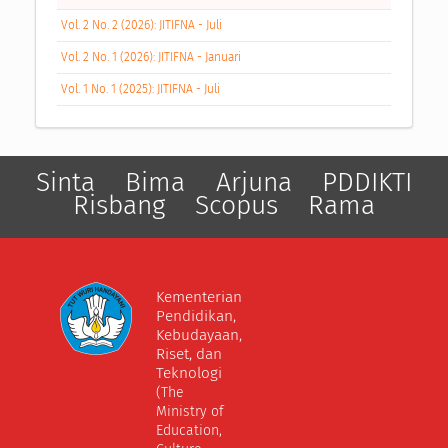
Vol. 2 No. 2 (2026): JITIFNA - Juli
Vol. 2 No. 1 (2026): JITIFNA - Januari
Vol. 1 No. 1 (2025): JITIFNA - Juli
Sinta
Bima
Arjuna
PDDIKTI
Risbang
Scopus
Rama
Kementerian
Pendidikan,
Kebudayaan,
Riset, dan
Teknologi
(The
Ministry of
Education,