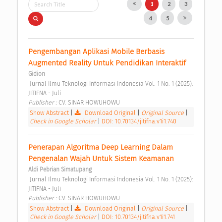
1
2
3
4
5
Pengembangan Aplikasi Mobile Berbasis 
Augmented Reality Untuk Pendidikan Interaktif 
Gidion
 Jurnal Ilmu Teknologi Informasi Indonesia Vol. 1 No. 1 (2025): 
JITIFNA - Juli 
Publisher : 
CV. SINAR HOWUHOWU 
Show Abstract
|
Download Original
|
Original Source
|
Check in Google Scholar
|
DOI: 10.70134/jitifna.v1i1.740
Penerapan Algoritma Deep Learning Dalam 
Pengenalan Wajah Untuk Sistem Keamanan 
Aldi Pebrian Simatupang
 Jurnal Ilmu Teknologi Informasi Indonesia Vol. 1 No. 1 (2025): 
JITIFNA - Juli 
Publisher : 
CV. SINAR HOWUHOWU 
Show Abstract
|
Download Original
|
Original Source
|
Check in Google Scholar
|
DOI: 10.70134/jitifna.v1i1.741