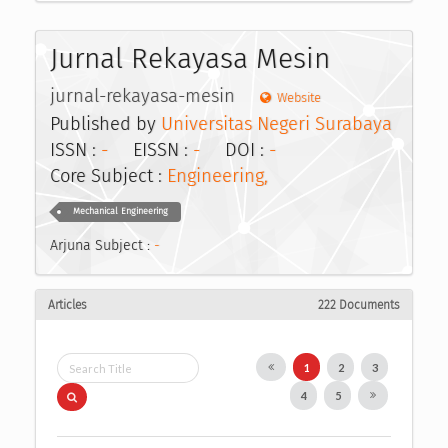
Jurnal Rekayasa Mesin
jurnal-rekayasa-mesin
Website
Published by
Universitas Negeri Surabaya
ISSN :
-
EISSN :
-
DOI :
-
Core Subject :
Engineering,
Mechanical Engineering
Arjuna Subject :
-
Articles
222 Documents
1
2
3
4
5