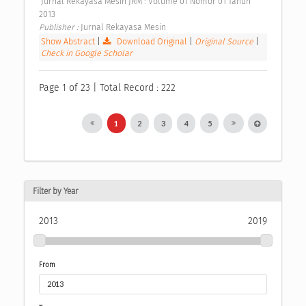
 Jurnal Rekayasa Mesin JRM : Volume 01 Nomor 01 Tahun 
2013 
Publisher : 
Jurnal Rekayasa Mesin 
Show Abstract
|
Download Original
|
Original Source
|
Check in Google Scholar
Page 1 of 23 | Total Record : 222
1
2
3
4
5
Filter by Year
2013
2019
From