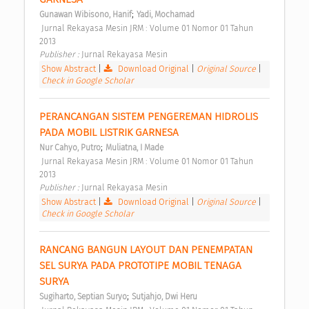
;
Gunawan Wibisono, Hanif
Yadi, Mochamad
 Jurnal Rekayasa Mesin JRM : Volume 01 Nomor 01 Tahun 
2013 
Publisher : 
Jurnal Rekayasa Mesin 
Show Abstract
|
Download Original
|
Original Source
|
Check in Google Scholar
PERANCANGAN SISTEM PENGEREMAN HIDROLIS 
PADA MOBIL LISTRIK GARNESA 
;
Nur Cahyo, Putro
Muliatna, I Made
 Jurnal Rekayasa Mesin JRM : Volume 01 Nomor 01 Tahun 
2013 
Publisher : 
Jurnal Rekayasa Mesin 
Show Abstract
|
Download Original
|
Original Source
|
Check in Google Scholar
RANCANG BANGUN LAYOUT DAN PENEMPATAN 
SEL SURYA PADA PROTOTIPE MOBIL TENAGA 
SURYA 
;
Sugiharto, Septian Suryo
Sutjahjo, Dwi Heru