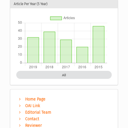
Article Per Year (5 Year)
All
Home Page
OAI Link
Editorial Team
Contact
Reviewer