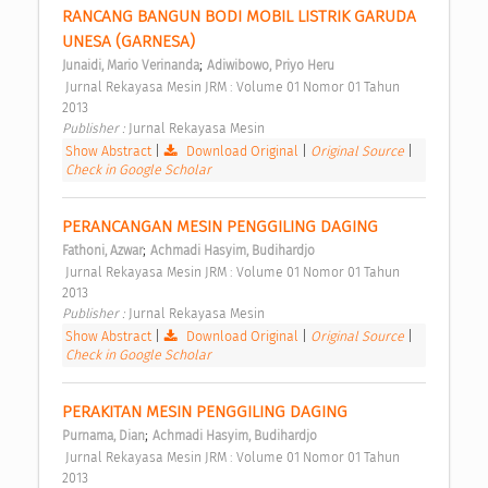
RANCANG BANGUN BODI MOBIL LISTRIK GARUDA 
UNESA (GARNESA) 
;
Junaidi, Mario Verinanda
Adiwibowo, Priyo Heru
 Jurnal Rekayasa Mesin JRM : Volume 01 Nomor 01 Tahun 
2013 
Publisher : 
Jurnal Rekayasa Mesin 
Show Abstract
|
Download Original
|
Original Source
|
Check in Google Scholar
PERANCANGAN MESIN PENGGILING DAGING 
;
Fathoni, Azwar
Achmadi Hasyim, Budihardjo
 Jurnal Rekayasa Mesin JRM : Volume 01 Nomor 01 Tahun 
2013 
Publisher : 
Jurnal Rekayasa Mesin 
Show Abstract
|
Download Original
|
Original Source
|
Check in Google Scholar
PERAKITAN MESIN PENGGILING DAGING 
;
Purnama, Dian
Achmadi Hasyim, Budihardjo
 Jurnal Rekayasa Mesin JRM : Volume 01 Nomor 01 Tahun 
2013 