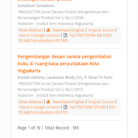
Sumartono Sumartono
 PRODUCTUM Jurnal Desain Produk (Pengetahuan dan 
Perancangan Produk) Vol 3, No 3 (2018) 
Publisher : 
Institut Seni Indonesia Yogyakarta 
Show Abstract
|
Download Original
|
Original Source
|
Check in Google Scholar
|
Full PDF (13.984 KB)
|
DOI:
10.24821/productum.v3i3.1925
Pengembangan desain sarana pengembalian 
buku di ruang baca perpustakaan Kota 
Yogyakarta 
;
;
Kristian Oentoro
Laurensius Windy O.H.
R. Tosan Tri Putro
 PRODUCTUM Jurnal Desain Produk (Pengetahuan dan 
Perancangan Produk) Vol 3, No 2 (2017) 
Publisher : 
Institut Seni Indonesia Yogyakarta 
Show Abstract
|
Download Original
|
Original Source
|
Check in Google Scholar
|
Full PDF (1282.375 KB)
|
DOI:
10.24821/productum.v3i2.1737
Page 1 of 19 | Total Record : 185