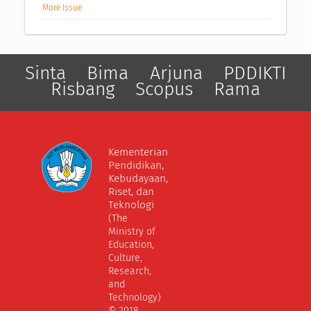
More Issue
Sinta
Bima
Arjuna
PDDIKTI
Risbang
Scopus
Rama
Kementerian
Pendidikan,
Kebudayaan,
Riset, dan
Teknologi
(The
Ministry of
Education,
Culture,
Research,
and
Technology)
© 2018