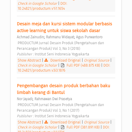
Check in Google Scholar
|
DOI:
10.24821/productum.v1i1.1654
Desain meja dan kursi sistem modular berbasis 
active learning untuk siswa sekolah dasar 
;
;
Achmad Zainudin
Rahmanu Widayat
Agus Purwantoro
 PRODUCTUM Jurnal Desain Produk (Pengetahuan dan 
Perancangan Produk) Vol 3, No 3 (2018) 
Publisher : 
Institut Seni Indonesia Yogyakarta 
Show Abstract
|
Download Original
|
Original Source
|
Check in Google Scholar
|
Full PDF (488.875 KB)
|
DOI:
10.24821/productum.v3i3.1876
Pengembangan desain produk berbahan baku 
limbah kerang di Bantul 
;
Nor Jayadi
Rahmawan Dwi Prasetya
 PRODUCTUM Jurnal Desain Produk (Pengetahuan dan 
Perancangan Produk) Vol 3, No 1 (2017) 
Publisher : 
Institut Seni Indonesia Yogyakarta 
Show Abstract
|
Download Original
|
Original Source
|
Check in Google Scholar
|
Full PDF (381.891 KB)
|
DOI: