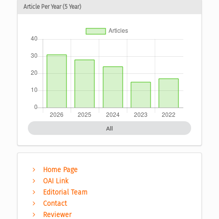
Article Per Year (5 Year)
All
Home Page
OAI Link
Editorial Team
Contact
Reviewer