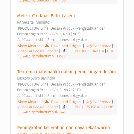
10.24821/productum.v3i1.1736
Melirik Ciri Khas Batik Lasem 
RA Sekartaji Suminto
 PRODUCTUM Jurnal Desain Produk (Pengetahuan dan 
Perancangan Produk) Vol 1, No 1 (2015) 
Publisher : 
Institut Seni Indonesia Yogyakarta 
Show Abstract
|
Download Original
|
Original Source
|
Check in Google Scholar
|
Full PDF (8063.349 KB)
|
DOI:
10.24821/productum.v1i1.1521
Teorema matematika dalam perancangan desain 
Baskoro Suryo Banindro
 PRODUCTUM Jurnal Desain Produk (Pengetahuan dan 
Perancangan Produk) Vol 3, No 2 (2017) 
Publisher : 
Institut Seni Indonesia Yogyakarta 
Show Abstract
|
Download Original
|
Original Source
|
Check in Google Scholar
|
Full PDF (1359.498 KB)
|
DOI:
10.24821/productum.v3i2.1741
Peningkatan kecerahan dan daya rekat warna 