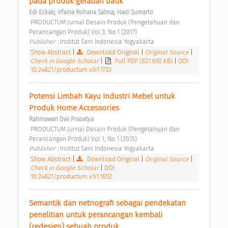
pada produk gerabah batik 
;
;
Edi Eskak
Irfaina Rohana Salma
Hadi Sumarto
 PRODUCTUM Jurnal Desain Produk (Pengetahuan dan 
Perancangan Produk) Vol 3, No 1 (2017) 
Publisher : 
Institut Seni Indonesia Yogyakarta 
Show Abstract
|
Download Original
|
Original Source
|
Check in Google Scholar
|
Full PDF (821.692 KB)
|
DOI:
10.24821/productum.v3i1.1733
Potensi Limbah Kayu Industri Mebel untuk 
Produk Home Accessories 
Rahmawan Dwi Prasetya
 PRODUCTUM Jurnal Desain Produk (Pengetahuan dan 
Perancangan Produk) Vol 1, No 1 (2015) 
Publisher : 
Institut Seni Indonesia Yogyakarta 
Show Abstract
|
Download Original
|
Original Source
|
Check in Google Scholar
|
DOI:
10.24821/productum.v1i1.1652
Semantik dan netnografi sebagai pendekatan 
penelitian untuk perancangan kembali 
(redesign) sebuah produk 