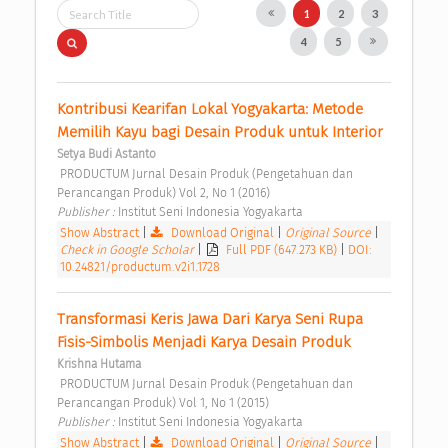
1
2
3
4
5
Kontribusi Kearifan Lokal Yogyakarta: Metode 
Memilih Kayu bagi Desain Produk untuk Interior 
Setya Budi Astanto
 PRODUCTUM Jurnal Desain Produk (Pengetahuan dan 
Perancangan Produk) Vol 2, No 1 (2016) 
Publisher : 
Institut Seni Indonesia Yogyakarta 
Show Abstract
|
Download Original
|
Original Source
|
Check in Google Scholar
|
Full PDF (647.273 KB)
|
DOI:
10.24821/productum.v2i1.1728
Transformasi Keris Jawa Dari Karya Seni Rupa 
Fisis-Simbolis Menjadi Karya Desain Produk 
Krishna Hutama
 PRODUCTUM Jurnal Desain Produk (Pengetahuan dan 
Perancangan Produk) Vol 1, No 1 (2015) 
Publisher : 
Institut Seni Indonesia Yogyakarta 
Show Abstract
|
Download Original
|
Original Source
|