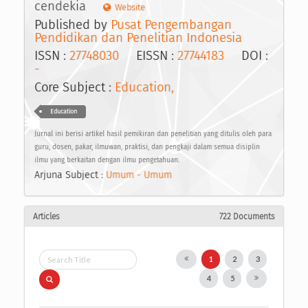
cendekia
Website
Published by
Pusat Pengembangan
Pendidikan dan Penelitian Indonesia
ISSN :
27748030
EISSN :
27744183
DOI :
-
Core Subject :
Education,
Education
Jurnal ini berisi artikel hasil pemikiran dan penelitian yang ditulis oleh para
guru, dosen, pakar, ilmuwan, praktisi, dan pengkaji dalam semua disiplin
ilmu yang berkaitan dengan ilmu pengetahuan.
Arjuna Subject :
Umum - Umum
Articles
722 Documents
1
2
3
4
5