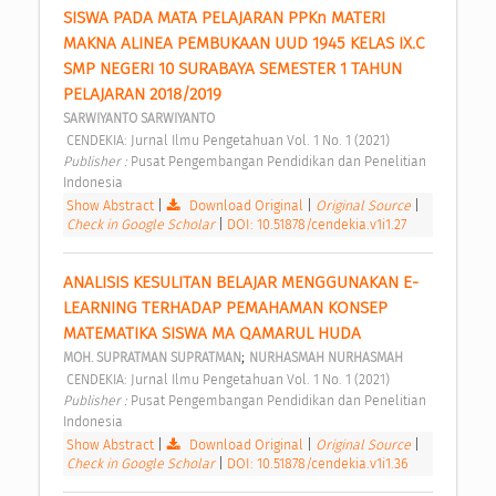
SISWA PADA MATA PELAJARAN PPKn MATERI 
MAKNA ALINEA PEMBUKAAN UUD 1945 KELAS IX.C 
SMP NEGERI 10 SURABAYA SEMESTER 1 TAHUN 
PELAJARAN 2018/2019 
SARWIYANTO SARWIYANTO
 CENDEKIA: Jurnal Ilmu Pengetahuan Vol. 1 No. 1 (2021) 
Publisher : 
Pusat Pengembangan Pendidikan dan Penelitian 
Indonesia 
Show Abstract
|
Download Original
|
Original Source
|
Check in Google Scholar
|
DOI: 10.51878/cendekia.v1i1.27
ANALISIS KESULITAN BELAJAR MENGGUNAKAN E-
LEARNING TERHADAP PEMAHAMAN KONSEP 
MATEMATIKA SISWA MA QAMARUL HUDA 
;
MOH. SUPRATMAN SUPRATMAN
NURHASMAH NURHASMAH
 CENDEKIA: Jurnal Ilmu Pengetahuan Vol. 1 No. 1 (2021) 
Publisher : 
Pusat Pengembangan Pendidikan dan Penelitian 
Indonesia 
Show Abstract
|
Download Original
|
Original Source
|
Check in Google Scholar
|
DOI: 10.51878/cendekia.v1i1.36