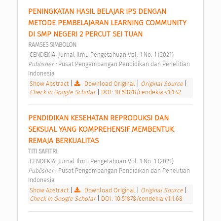
PENINGKATAN HASIL BELAJAR IPS DENGAN 
METODE PEMBELAJARAN LEARNING COMMUNITY 
DI SMP NEGERI 2 PERCUT SEI TUAN 
RAMSES SIMBOLON
 CENDEKIA: Jurnal Ilmu Pengetahuan Vol. 1 No. 1 (2021) 
Publisher : 
Pusat Pengembangan Pendidikan dan Penelitian 
Indonesia 
Show Abstract
|
Download Original
|
Original Source
|
Check in Google Scholar
|
DOI: 10.51878/cendekia.v1i1.42
PENDIDIKAN KESEHATAN REPRODUKSI DAN 
SEKSUAL YANG KOMPREHENSIF MEMBENTUK 
REMAJA BERKUALITAS 
TITI SAFITRI
 CENDEKIA: Jurnal Ilmu Pengetahuan Vol. 1 No. 1 (2021) 
Publisher : 
Pusat Pengembangan Pendidikan dan Penelitian 
Indonesia 
Show Abstract
|
Download Original
|
Original Source
|
Check in Google Scholar
|
DOI: 10.51878/cendekia.v1i1.68