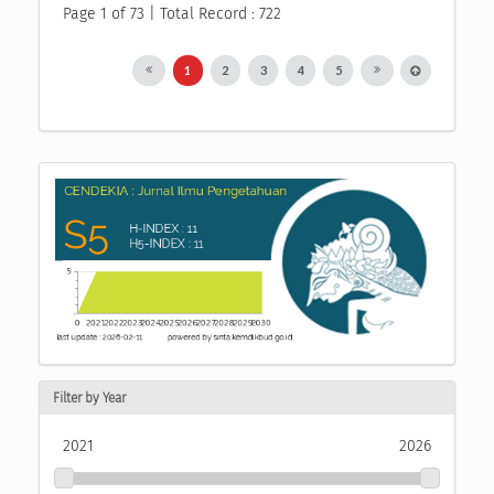
Page 1 of 73 | Total Record : 722
1
2
3
4
5
Filter by Year
2021
2026