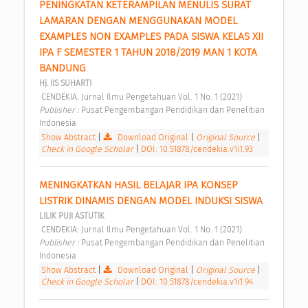
PENINGKATAN KETERAMPILAN MENULIS SURAT 
LAMARAN DENGAN MENGGUNAKAN MODEL 
EXAMPLES NON EXAMPLES PADA SISWA KELAS XII 
IPA F SEMESTER 1 TAHUN 2018/2019 MAN 1 KOTA 
BANDUNG 
Hj. IIS SUHARTI
 CENDEKIA: Jurnal Ilmu Pengetahuan Vol. 1 No. 1 (2021) 
Publisher : 
Pusat Pengembangan Pendidikan dan Penelitian 
Indonesia 
Show Abstract
|
Download Original
|
Original Source
|
Check in Google Scholar
|
DOI: 10.51878/cendekia.v1i1.93
MENINGKATKAN HASIL BELAJAR IPA KONSEP 
LISTRIK DINAMIS DENGAN MODEL INDUKSI SISWA 
LILIK PUJI ASTUTIK
 CENDEKIA: Jurnal Ilmu Pengetahuan Vol. 1 No. 1 (2021) 
Publisher : 
Pusat Pengembangan Pendidikan dan Penelitian 
Indonesia 
Show Abstract
|
Download Original
|
Original Source
|
Check in Google Scholar
|
DOI: 10.51878/cendekia.v1i1.94