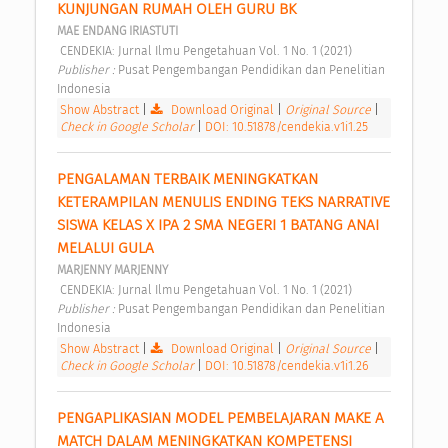
KUNJUNGAN RUMAH OLEH GURU BK 
MAE ENDANG IRIASTUTI
 CENDEKIA: Jurnal Ilmu Pengetahuan Vol. 1 No. 1 (2021) 
Publisher : 
Pusat Pengembangan Pendidikan dan Penelitian 
Indonesia 
Show Abstract
|
Download Original
|
Original Source
|
Check in Google Scholar
|
DOI: 10.51878/cendekia.v1i1.25
PENGALAMAN TERBAIK MENINGKATKAN 
KETERAMPILAN MENULIS ENDING TEKS NARRATIVE 
SISWA KELAS X IPA 2 SMA NEGERI 1 BATANG ANAI 
MELALUI GULA 
MARJENNY MARJENNY
 CENDEKIA: Jurnal Ilmu Pengetahuan Vol. 1 No. 1 (2021) 
Publisher : 
Pusat Pengembangan Pendidikan dan Penelitian 
Indonesia 
Show Abstract
|
Download Original
|
Original Source
|
Check in Google Scholar
|
DOI: 10.51878/cendekia.v1i1.26
PENGAPLIKASIAN MODEL PEMBELAJARAN MAKE A 
MATCH DALAM MENINGKATKAN KOMPETENSI 