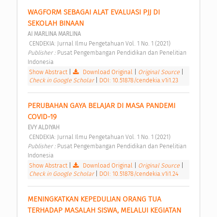
WAGFORM SEBAGAI ALAT EVALUASI PJJ DI 
SEKOLAH BINAAN 
AI MARLINA MARLINA
 CENDEKIA: Jurnal Ilmu Pengetahuan Vol. 1 No. 1 (2021) 
Publisher : 
Pusat Pengembangan Pendidikan dan Penelitian 
Indonesia 
Show Abstract
|
Download Original
|
Original Source
|
Check in Google Scholar
|
DOI: 10.51878/cendekia.v1i1.23
PERUBAHAN GAYA BELAJAR DI MASA PANDEMI 
COVID-19 
EVY ALDIYAH
 CENDEKIA: Jurnal Ilmu Pengetahuan Vol. 1 No. 1 (2021) 
Publisher : 
Pusat Pengembangan Pendidikan dan Penelitian 
Indonesia 
Show Abstract
|
Download Original
|
Original Source
|
Check in Google Scholar
|
DOI: 10.51878/cendekia.v1i1.24
MENINGKATKAN KEPEDULIAN ORANG TUA 
TERHADAP MASALAH SISWA, MELALUI KEGIATAN 