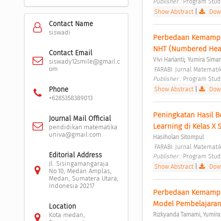
Publisher : 
Program Stud
Show Abstract
|
Down
Contact Name
siswadi
Perbedaan Kemampua
NHT (Numbered Head
Contact Email
;
Vivi Harianti
Yumira Sima
siswady12smile@gmail.c
om
 FARABI: Jurnal Matemati
Publisher : 
Program Stud
Show Abstract
|
Down
Phone
+6285358389013
Peningkatan Hasil 
Journal Mail Official
Learning di Kelas X
pendidikan.matematika
univa@gmail.com
Hasiholan Sitompul
 FARABI: Jurnal Matemati
Editorial Address
Publisher : 
Program Stud
Jl. Sisingamangaraja
Show Abstract
|
Down
No.10, Medan Amplas,
Medan, Sumatera Utara,
Indonesia 20217
Perbedaan Kemampua
Model Pembelajaran
Location
Rizkyanda Tamami, Yumira
Kota medan,