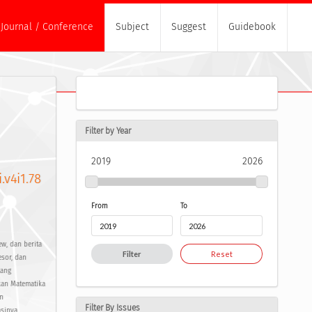
Journal / Conference
Subject
Suggest
Guidebook
Filter by Year
2019
2026
.v4i1.78
From
To
w, dan berita
Filter
Reset
esor, dan
tang
kan Matematika
an
Filter By Issues
sinya.