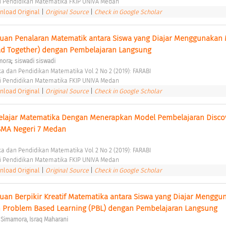
i Pendidikan Matematika FKIP UNIVA Medan 
load Original
|
Original Source
|
Check in Google Scholar
n Penalaran Matematik antara Siswa yang Diajar Menggunakan 
 Together) dengan Pembelajaran Langsung 
;
mora
siswadi siswadi
ka dan Pendidikan Matematika Vol 2 No 2 (2019): FARABI 
i Pendidikan Matematika FKIP UNIVA Medan 
load Original
|
Original Source
|
Check in Google Scholar
Belajar Matematika Dengan Menerapkan Model Pembelajaran Discov
 SMA Negeri 7 Medan 
ka dan Pendidikan Matematika Vol 2 No 2 (2019): FARABI 
i Pendidikan Matematika FKIP UNIVA Medan 
load Original
|
Original Source
|
Check in Google Scholar
n Berpikir Kreatif Matematika antara Siswa yang Diajar Menggun
 Problem Based Learning (PBL) dengan Pembelajaran Langsung 
 Simamora, Israq Maharani