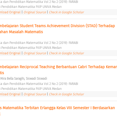
ka dan Pendidikan Matematika Vol 2 No 2 (2019): FARABI 
i Pendidikan Matematika FKIP UNIVA Medan 
load Original
|
Original Source
|
Check in Google Scholar
belajaran Student Teams Achievement Division (STAD) Terhadap 
an Masalah Matematis 
ka dan Pendidikan Matematika Vol 2 No 2 (2019): FARABI 
i Pendidikan Matematika FKIP UNIVA Medan 
load Original
|
Original Source
|
Check in Google Scholar
belajaran Reciprocal Teaching Berbantuan Cabri Terhadap Kema
is 
;
Mira Bella Saragih
Siswadi Siswadi
ka dan Pendidikan Matematika Vol 2 No 2 (2019): FARABI 
i Pendidikan Matematika FKIP UNIVA Medan 
load Original
|
Original Source
|
Check in Google Scholar
ks Matematika Terbitan Erlangga Kelas VIII Semester I Berdasarkan 
 