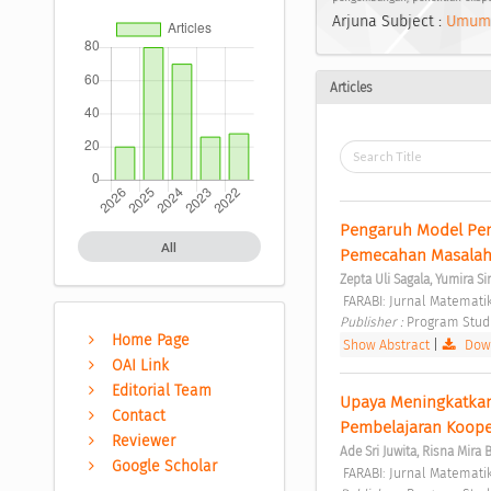
Arjuna Subject :
Umum
Articles
Pengaruh Model Pem
All
Pemecahan Masalah
Zepta Uli Sagala, Yumira S
 FARABI: Jurnal Matemati
Publisher : 
Program Stud
Home Page
Show Abstract
|
Down
OAI Link
Editorial Team
Upaya Meningkatkan
Contact
Pembelajaran Koope
Reviewer
Ade Sri Juwita, Risna Mira 
Google Scholar
 FARABI: Jurnal Matemati