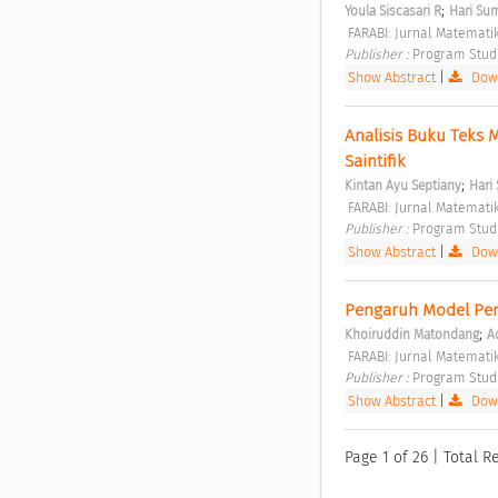
;
Youla Siscasari R
Hari Su
 FARABI: Jurnal Matemati
Publisher : 
Program Stud
Show Abstract
|
Down
Analisis Buku Teks 
Saintifik 
;
Kintan Ayu Septiany
Hari
 FARABI: Jurnal Matemati
Publisher : 
Program Stud
Show Abstract
|
Down
Pengaruh Model Pe
;
Khoiruddin Matondang
A
 FARABI: Jurnal Matemati
Publisher : 
Program Stud
Show Abstract
|
Down
Page 1 of 26 | Total R