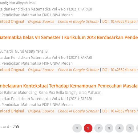
;
mardi
Nur Aliyyah Irsal
ka dan Pendidikan Matematika Vol 4 No 1 (2021): FARABI 
i Pendidikan Matematika FKIP UNIVA Medan 
load Original
|
Original Source
|
Check in Google Scholar
|
DOI: 10.47662/farabi.
Matematika Kelas VII Semester I Kurikulum 2013 Berdasarkan Pende
;
 Sumardi
Nurul Astuty Yensi B
ka dan Pendidikan Matematika Vol 4 No 1 (2021): FARABI 
i Pendidikan Matematika FKIP UNIVA Medan 
load Original
|
Original Source
|
Check in Google Scholar
|
DOI: 10.47662/farabi.
mbelajaran Kontekstual Terhadap Kemampuan Pemecahan Masala
;
;
de Rahman Matondang
Risna Mira Bella Saragih
Israq Maharani
ka dan Pendidikan Matematika Vol 4 No 1 (2021): FARABI 
i Pendidikan Matematika FKIP UNIVA Medan 
load Original
|
Original Source
|
Check in Google Scholar
|
DOI: 10.47662/farabi.
ecord : 255
1
2
3
4
5