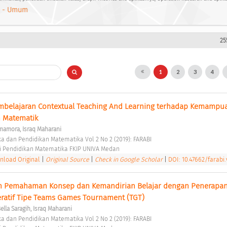
 - Umum
25
1
2
3
4
belajaran Contextual Teaching And Learning terhadap Kemampua
 Matematik 
imamora, Israq Maharani
ka dan Pendidikan Matematika Vol 2 No 2 (2019): FARABI 
i Pendidikan Matematika FKIP UNIVA Medan 
load Original
|
Original Source
|
Check in Google Scholar
|
DOI: 10.47662/farabi.
 Pemahaman Konsep dan Kemandirian Belajar dengan Penerapan
ratif Tipe Teams Games Tournament (TGT) 
Bella Saragih, Israq Maharani
ka dan Pendidikan Matematika Vol 2 No 2 (2019): FARABI 