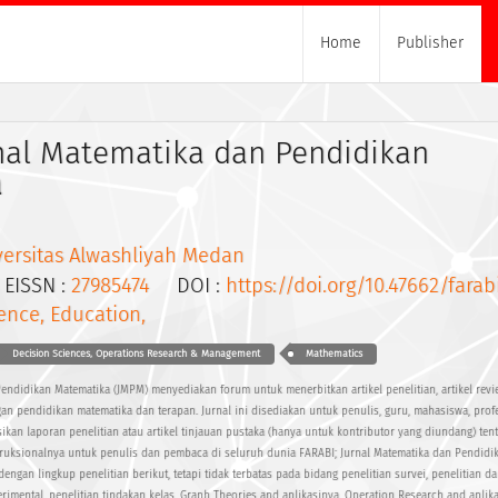
Home
Publisher
rnal Matematika dan Pendidikan
a
versitas Alwashliyah Medan
ISSN :
27985474
DOI :
https://doi.org/10.47662/farabi
ence, Education,
Decision Sciences, Operations Research & Management
Mathematics
endidikan Matematika (JMPM) menyediakan forum untuk menerbitkan artikel penelitian, artikel revie
gan pendidikan matematika dan terapan. Jurnal ini disediakan untuk penulis, guru, mahasiswa, prof
ikan laporan penelitian atau artikel tinjauan pustaka (hanya untuk kontributor yang diundang) ten
ruksionalnya untuk penulis dan pembaca di seluruh dunia FARABI; Jurnal Matematika dan Pendidi
engan lingkup penelitian berikut, tetapi tidak terbatas pada bidang penelitian survei, penelitian d
imental, penelitian tindakan kelas, Graph Theories and aplikasinya, Operation Research and aplika