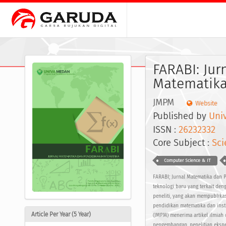
FARABI: Ju
Matematik
JMPM
Website
Published by
Uni
ISSN :
26232332
E
Core Subject :
Sci
Computer Science & IT
FARABI; Jurnal Matematika dan P
teknologi baru yang terkait den
peneliti, yang akan mempublikas
pendidikan matematika dan inst
Article Per Year (5 Year)
(JMPM) menerima artikel ilmiah d
pengembangan, penelitian eksper