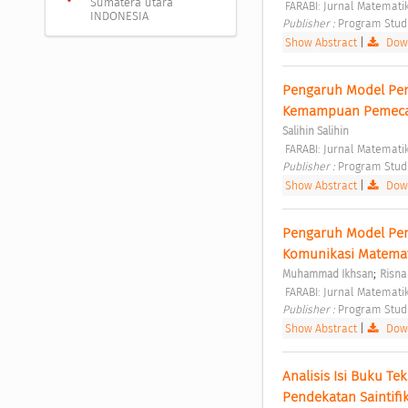
Sumatera utara
 FARABI: Jurnal Matemati
INDONESIA
Publisher : 
Program Stud
Show Abstract
|
Down
Pengaruh Model Pem
Kemampuan Pemecah
Salihin Salihin
 FARABI: Jurnal Matemati
Publisher : 
Program Stud
Show Abstract
|
Down
Pengaruh Model Pem
Komunikasi Matemat
;
Muhammad Ikhsan
Risna 
 FARABI: Jurnal Matemati
Publisher : 
Program Stud
Show Abstract
|
Down
Analisis Isi Buku Te
Pendekatan Saintifik