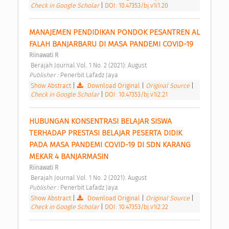
Check in Google Scholar
|
DOI: 10.47353/bj.v1i1.20
MANAJEMEN PENDIDIKAN PONDOK PESANTREN AL 
FALAH BANJARBARU DI MASA PANDEMI COVID-19 
Riinawati R
 Berajah Journal Vol. 1 No. 2 (2021): August 
Publisher : 
Penerbit Lafadz Jaya 
Show Abstract
|
Download Original
|
Original Source
|
Check in Google Scholar
|
DOI: 10.47353/bj.v1i2.21
HUBUNGAN KONSENTRASI BELAJAR SISWA 
TERHADAP PRESTASI BELAJAR PESERTA DIDIK 
PADA MASA PANDEMI COVID-19 DI SDN KARANG 
MEKAR 4 BANJARMASIN 
Riinawati R
 Berajah Journal Vol. 1 No. 2 (2021): August 
Publisher : 
Penerbit Lafadz Jaya 
Show Abstract
|
Download Original
|
Original Source
|
Check in Google Scholar
|
DOI: 10.47353/bj.v1i2.22