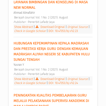
LAYANAN BIMBINGAN DAN KONSELING DI MASA 
NEW NORMAL 
Ahmad Almafahir
 Berajah Journal Vol. 1 No. 2 (2021): August 
Publisher : 
Penerbit Lafadz Jaya 
Show Abstract
|
Download Original
|
Original Source
|
Check in Google Scholar
|
DOI: 10.47353/bj.v1i2.23
HUBUNGAN KEPEMIMPINAN KEPALA MADRASAH 
DAN PRESTASI KERJA GURU DENGAN KEMAJUAN 
MADRASAH ALIYAH NEGERI SE KABUPATEN HULU 
SUNGAI TENGAH 
Yusran Y
 Berajah Journal Vol. 1 No. 2 (2021): August 
Publisher : 
Penerbit Lafadz Jaya 
Show Abstract
|
Download Original
|
Original Source
|
Check in Google Scholar
|
DOI: 10.47353/bj.v1i2.24
PENINGKATAN KUALITAS PEMBELAJARAN GURU 
MELALUI PELAKSANAAN SUPERVISI AKADEMIK DI 