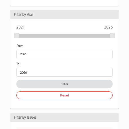
Filter by Year
2021
2026
From
To
Filter
Reset
Filter By Issues