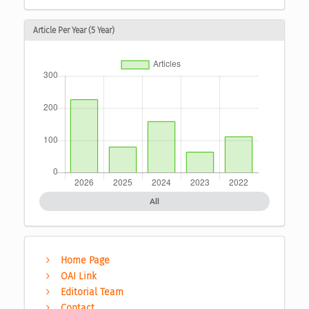
Article Per Year (5 Year)
All
Home Page
OAI Link
Editorial Team
Contact