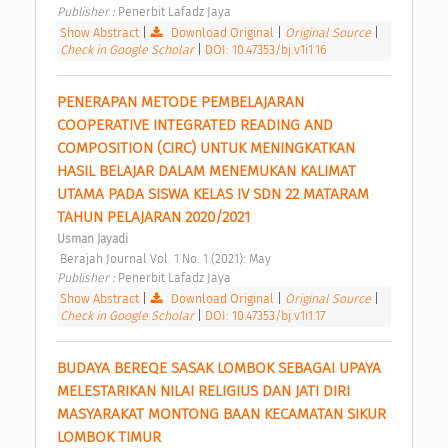
Publisher : 
Penerbit Lafadz Jaya 
Show Abstract
|
Download Original
|
Original Source
|
Check in Google Scholar
|
DOI: 10.47353/bj.v1i1.16
PENERAPAN METODE PEMBELAJARAN 
COOPERATIVE INTEGRATED READING AND 
COMPOSITION (CIRC) UNTUK MENINGKATKAN 
HASIL BELAJAR DALAM MENEMUKAN KALIMAT 
UTAMA PADA SISWA KELAS IV SDN 22 MATARAM 
TAHUN PELAJARAN 2020/2021 
Usman Jayadi
 Berajah Journal Vol. 1 No. 1 (2021): May 
Publisher : 
Penerbit Lafadz Jaya 
Show Abstract
|
Download Original
|
Original Source
|
Check in Google Scholar
|
DOI: 10.47353/bj.v1i1.17
BUDAYA BEREQE SASAK LOMBOK SEBAGAI UPAYA 
MELESTARIKAN NILAI RELIGIUS DAN JATI DIRI 
MASYARAKAT MONTONG BAAN KECAMATAN SIKUR 
LOMBOK TIMUR 