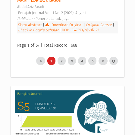
MAN 1 LOMBOK BARAT 
Abdul Aziz Faradi
 Berajah Journal Vol. 1 No. 2 (2021): August 
Publisher : 
Penerbit Lafadz Jaya 
Show Abstract
|
Download Original
|
Original Source
|
Check in Google Scholar
|
DOI: 10.47353/bj.v1i2.25
Page 1 of 67 | Total Record : 668
1
2
3
4
5