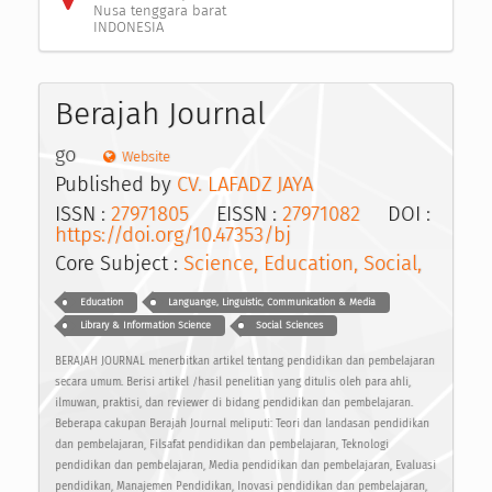
Nusa tenggara barat
INDONESIA
Berajah Journal
go
Website
Published by
CV. LAFADZ JAYA
ISSN :
27971805
EISSN :
27971082
DOI :
https://doi.org/10.47353/bj
Core Subject :
Science, Education, Social,
Education
Languange, Linguistic, Communication & Media
Library & Information Science
Social Sciences
BERAJAH JOURNAL menerbitkan artikel tentang pendidikan dan pembelajaran
secara umum. Berisi artikel /hasil penelitian yang ditulis oleh para ahli,
ilmuwan, praktisi, dan reviewer di bidang pendidikan dan pembelajaran.
Beberapa cakupan Berajah Journal meliputi: Teori dan landasan pendidikan
dan pembelajaran, Filsafat pendidikan dan pembelajaran, Teknologi
pendidikan dan pembelajaran, Media pendidikan dan pembelajaran, Evaluasi
pendidikan, Manajemen Pendidikan, Inovasi pendidikan dan pembelajaran,