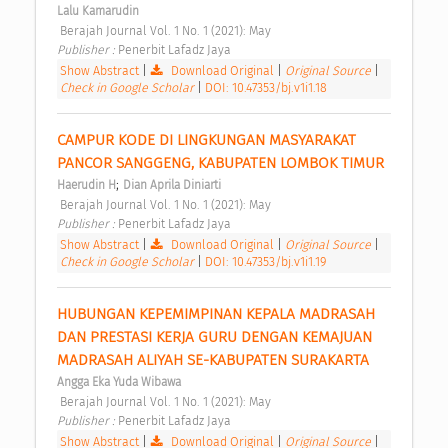
Lalu Kamarudin
 Berajah Journal Vol. 1 No. 1 (2021): May 
Publisher : 
Penerbit Lafadz Jaya 
Show Abstract
|
Download Original
|
Original Source
|
Check in Google Scholar
|
DOI: 10.47353/bj.v1i1.18
CAMPUR KODE DI LINGKUNGAN MASYARAKAT 
PANCOR SANGGENG, KABUPATEN LOMBOK TIMUR 
;
Haerudin H
Dian Aprila Diniarti
 Berajah Journal Vol. 1 No. 1 (2021): May 
Publisher : 
Penerbit Lafadz Jaya 
Show Abstract
|
Download Original
|
Original Source
|
Check in Google Scholar
|
DOI: 10.47353/bj.v1i1.19
HUBUNGAN KEPEMIMPINAN KEPALA MADRASAH 
DAN PRESTASI KERJA GURU DENGAN KEMAJUAN 
MADRASAH ALIYAH SE-KABUPATEN SURAKARTA 
Angga Eka Yuda Wibawa
 Berajah Journal Vol. 1 No. 1 (2021): May 
Publisher : 
Penerbit Lafadz Jaya 
Show Abstract
|
Download Original
|
Original Source
|