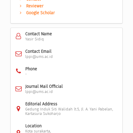
Reviewer
Google Scholar
Contact Name
Yasir Sidiq
Contact Email
lppi@ums.ac.id
Phone
-
Journal Mail Official
lppi@ums.ac.id
Editorial Address
Gedung Induk Siti Walidah lt.5, Jl. A. Yani Pabelan,
Kartasura Sukoharjo
Location
Kota surakarta,