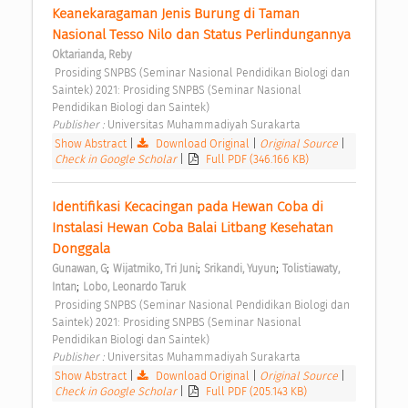
Keanekaragaman Jenis Burung di Taman 
Nasional Tesso Nilo dan Status Perlindungannya 
Oktarianda, Reby
 Prosiding SNPBS (Seminar Nasional Pendidikan Biologi dan 
Saintek) 2021: Prosiding SNPBS (Seminar Nasional 
Pendidikan Biologi dan Saintek) 
Publisher : 
Universitas Muhammadiyah Surakarta 
Show Abstract
|
Download Original
|
Original Source
|
Check in Google Scholar
|
Full PDF (346.166 KB)
Identifikasi Kecacingan pada Hewan Coba di 
Instalasi Hewan Coba Balai Litbang Kesehatan 
Donggala 
;
;
;
Gunawan, G
Wijatmiko, Tri Juni
Srikandi, Yuyun
Tolistiawaty, 
;
Intan
Lobo, Leonardo Taruk
 Prosiding SNPBS (Seminar Nasional Pendidikan Biologi dan 
Saintek) 2021: Prosiding SNPBS (Seminar Nasional 
Pendidikan Biologi dan Saintek) 
Publisher : 
Universitas Muhammadiyah Surakarta 
Show Abstract
|
Download Original
|
Original Source
|
Check in Google Scholar
|
Full PDF (205.143 KB)