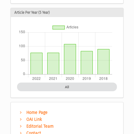
Article Per Year (5 Year)
All
Home Page
OAI Link
Editorial Team
Contact