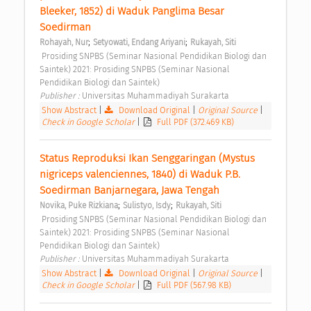
Bleeker, 1852) di Waduk Panglima Besar 
Soedirman 
;
;
Rohayah, Nur
Setyowati, Endang Ariyani
Rukayah, Siti
 Prosiding SNPBS (Seminar Nasional Pendidikan Biologi dan 
Saintek) 2021: Prosiding SNPBS (Seminar Nasional 
Pendidikan Biologi dan Saintek) 
Publisher : 
Universitas Muhammadiyah Surakarta 
Show Abstract
|
Download Original
|
Original Source
|
Check in Google Scholar
|
Full PDF (372.469 KB)
Status Reproduksi Ikan Senggaringan (Mystus 
nigriceps valenciennes, 1840) di Waduk P.B. 
Soedirman Banjarnegara, Jawa Tengah 
;
;
Novika, Puke Rizkiana
Sulistyo, Isdy
Rukayah, Siti
 Prosiding SNPBS (Seminar Nasional Pendidikan Biologi dan 
Saintek) 2021: Prosiding SNPBS (Seminar Nasional 
Pendidikan Biologi dan Saintek) 
Publisher : 
Universitas Muhammadiyah Surakarta 
Show Abstract
|
Download Original
|
Original Source
|
Check in Google Scholar
|
Full PDF (567.98 KB)