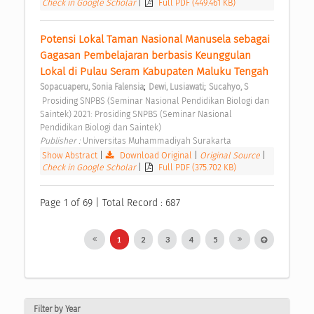
Check in Google Scholar
|
Full PDF (449.461 KB)
Potensi Lokal Taman Nasional Manusela sebagai 
Gagasan Pembelajaran berbasis Keunggulan 
Lokal di Pulau Seram Kabupaten Maluku Tengah 
;
;
Sopacuaperu, Sonia Falensia
Dewi, Lusiawati
Sucahyo, S
 Prosiding SNPBS (Seminar Nasional Pendidikan Biologi dan 
Saintek) 2021: Prosiding SNPBS (Seminar Nasional 
Pendidikan Biologi dan Saintek) 
Publisher : 
Universitas Muhammadiyah Surakarta 
Show Abstract
|
Download Original
|
Original Source
|
Check in Google Scholar
|
Full PDF (375.702 KB)
Page 1 of 69 | Total Record : 687
1
2
3
4
5
Filter by Year