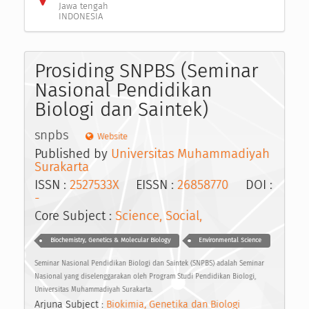
Jawa tengah
INDONESIA
Prosiding SNPBS (Seminar
Nasional Pendidikan
Biologi dan Saintek)
snpbs
Website
Published by
Universitas Muhammadiyah
Surakarta
ISSN :
2527533X
EISSN :
26858770
DOI :
-
Core Subject :
Science, Social,
Biochemistry, Genetics & Molecular Biology
Environmental Science
Seminar Nasional Pendidikan Biologi dan Saintek (SNPBS) adalah Seminar
Nasional yang diselenggarakan oleh Program Studi Pendidikan Biologi,
Universitas Muhammadiyah Surakarta.
Arjuna Subject :
Biokimia, Genetika dan Biologi