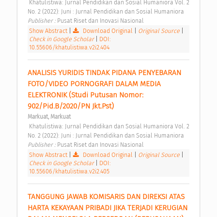
 Khatulistiwa: Jurnal Pendidikan dan Sosial Humaniora Vol. 2 
No. 2 (2022): Juni : Jurnal Pendidikan dan Sosial Humaniora 
Publisher : 
Pusat Riset dan Inovasi Nasional 
Show Abstract
|
Download Original
|
Original Source
|
Check in Google Scholar
|
DOI:
10.55606/khatulistiwa.v2i2.404
ANALISIS YURIDIS TINDAK PIDANA PENYEBARAN 
FOTO/VIDEO PORNOGRAFI DALAM MEDIA 
ELEKTRONIK (Studi Putusan Nomor: 
902/Pid.B/2020/PN Jkt.Pst) 
Markuat, Markuat
 Khatulistiwa: Jurnal Pendidikan dan Sosial Humaniora Vol. 2 
No. 2 (2022): Juni : Jurnal Pendidikan dan Sosial Humaniora 
Publisher : 
Pusat Riset dan Inovasi Nasional 
Show Abstract
|
Download Original
|
Original Source
|
Check in Google Scholar
|
DOI:
10.55606/khatulistiwa.v2i2.405
TANGGUNG JAWAB KOMISARIS DAN DIREKSI ATAS 
HARTA KEKAYAAN PRIBADI JIKA TERJADI KERUGIAN 