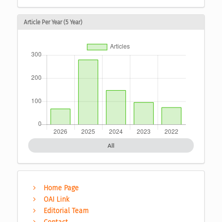
Article Per Year (5 Year)
All
Home Page
OAI Link
Editorial Team