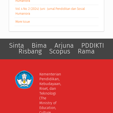
Humaniora
Vol. 4 No. 2 (2024): Juni : Jurnal Pendidikan dan Sosial
Humaniora
More Issue
Sinta
Bima
Arjuna
PDDIKTI
Risbang
Scopus
Rama
Kementerian
Pendidikan,
Kebudayaan,
Riset, dan
Teknologi
(The
Ministry of
Education,
Culture,