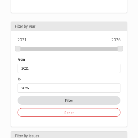
Filter by Year
2021
2026
From
To
Filter
Reset
Filter By Issues