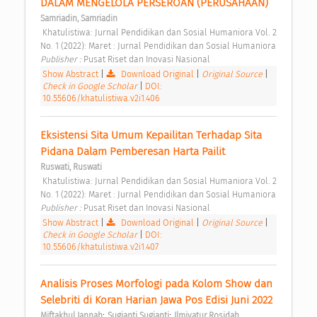
DALAM MENGELOLA PERSEROAN (PERUSAHAAN) 
Samriadin, Samriadin
 Khatulistiwa: Jurnal Pendidikan dan Sosial Humaniora Vol. 2 
No. 1 (2022): Maret : Jurnal Pendidikan dan Sosial Humaniora 
Publisher : 
Pusat Riset dan Inovasi Nasional 
Show Abstract
|
Download Original
|
Original Source
|
Check in Google Scholar
|
DOI:
10.55606/khatulistiwa.v2i1.406
Eksistensi Sita Umum Kepailitan Terhadap Sita 
Pidana Dalam Pemberesan Harta Pailit 
Ruswati, Ruswati
 Khatulistiwa: Jurnal Pendidikan dan Sosial Humaniora Vol. 2 
No. 1 (2022): Maret : Jurnal Pendidikan dan Sosial Humaniora 
Publisher : 
Pusat Riset dan Inovasi Nasional 
Show Abstract
|
Download Original
|
Original Source
|
Check in Google Scholar
|
DOI:
10.55606/khatulistiwa.v2i1.407
Analisis Proses Morfologi pada Kolom Show dan 
Selebriti di Koran Harian Jawa Pos Edisi Juni 2022 
;
;
Miftakhul Jannah
Sugianti Sugianti
Ilmiyatur Rosidah