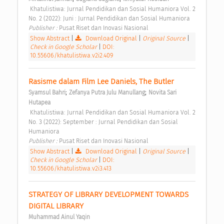
 Khatulistiwa: Jurnal Pendidikan dan Sosial Humaniora Vol. 2 
No. 2 (2022): Juni : Jurnal Pendidikan dan Sosial Humaniora 
Publisher : 
Pusat Riset dan Inovasi Nasional 
Show Abstract
|
Download Original
|
Original Source
|
Check in Google Scholar
|
DOI:
10.55606/khatulistiwa.v2i2.409
Rasisme dalam Film Lee Daniels, The Butler 
;
;
Syamsul Bahri
Zefanya Putra Julu Manullang
Novita Sari 
Hutapea
 Khatulistiwa: Jurnal Pendidikan dan Sosial Humaniora Vol. 2 
No. 3 (2022): September : Jurnal Pendidikan dan Sosial 
Humaniora 
Publisher : 
Pusat Riset dan Inovasi Nasional 
Show Abstract
|
Download Original
|
Original Source
|
Check in Google Scholar
|
DOI:
10.55606/khatulistiwa.v2i3.413
STRATEGY OF LIBRARY DEVELOPMENT TOWARDS 
DIGITAL LIBRARY 
Muhammad Ainul Yaqin