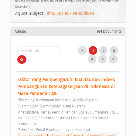
bahasa Indonesia. Jurnal ini terbit 1 tahun 4 kali (Maret, Juni September dan
Desember)
Arjuna Subject :
Ilmu Sosial - Pendidikan
Articles
691 Documents
1
2
3
4
5
Faktor Yang Mempengaruhi Kualitas dan Indeks 
Pembangunan Ketenagakerjaan di Indonesia di 
Masa Pandemi 2020 
;
;
Sihombing, Pardomuan Robinson
Widdia Angraini
;
Busminoloan Busminoloan
Usep Nugraha
 Khatulistiwa: Jurnal Pendidikan dan Sosial Humaniora Vol. 2 
No. 3 (2022): September : Jurnal Pendidikan dan Sosial 
Humaniora 
Publisher : 
Pusat Riset dan Inovasi Nasional 
Show Abstract
|
Download Original
|
Original Source
|