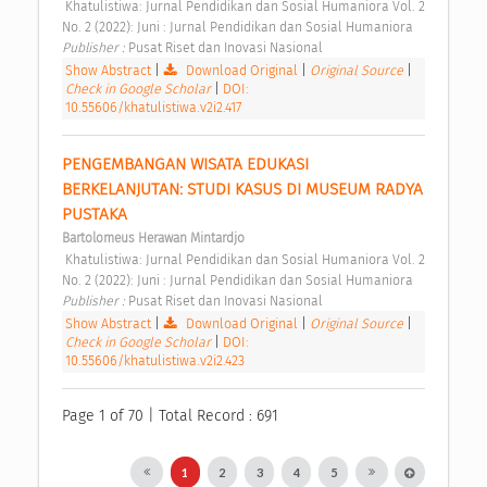
 Khatulistiwa: Jurnal Pendidikan dan Sosial Humaniora Vol. 2 
No. 2 (2022): Juni : Jurnal Pendidikan dan Sosial Humaniora 
Publisher : 
Pusat Riset dan Inovasi Nasional 
Show Abstract
|
Download Original
|
Original Source
|
Check in Google Scholar
|
DOI:
10.55606/khatulistiwa.v2i2.417
PENGEMBANGAN WISATA EDUKASI 
BERKELANJUTAN: STUDI KASUS DI MUSEUM RADYA 
PUSTAKA 
Bartolomeus Herawan Mintardjo
 Khatulistiwa: Jurnal Pendidikan dan Sosial Humaniora Vol. 2 
No. 2 (2022): Juni : Jurnal Pendidikan dan Sosial Humaniora 
Publisher : 
Pusat Riset dan Inovasi Nasional 
Show Abstract
|
Download Original
|
Original Source
|
Check in Google Scholar
|
DOI:
10.55606/khatulistiwa.v2i2.423
Page 1 of 70 | Total Record : 691
1
2
3
4
5