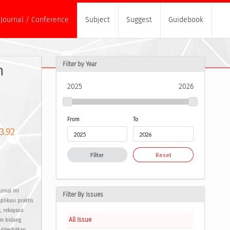
Journal / Conference
Subject
Suggest
Guidebook
Filter by Year
n
2025
2026
From
To
3.92
Filter
Reset
urnal ini
Filter By Issues
plikasi praktis
, rekayasa
All Issue
am bidang