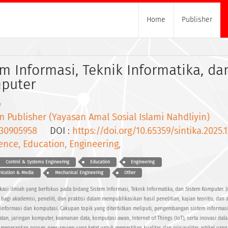
Home
Publisher
em Informasi, Teknik Informatika, da
puter
e
n Publisher (Yayasan Amal Sosial Islami Nahdliyin)
30905958
DOI :
https://doi.org/10.65359/sintika.2025.1
ence, Education, Engineering,
Control & Systems Engineering
Education
Engineering
nication & Media
Mechanical Engineering
Other
asi ilmiah yang berfokus pada bidang Sistem Informasi, Teknik Informatika, dan Sistem Komputer. J
gi akademisi, peneliti, dan praktisi dalam mempublikasikan hasil penelitian, kajian teoritis, dan a
 informasi dan komputasi. Cakupan topik yang diterbitkan meliputi, pengembangan sistem informasi
tan, jaringan komputer, keamanan data, komputasi awan, Internet of Things (IoT), serta inovasi dal