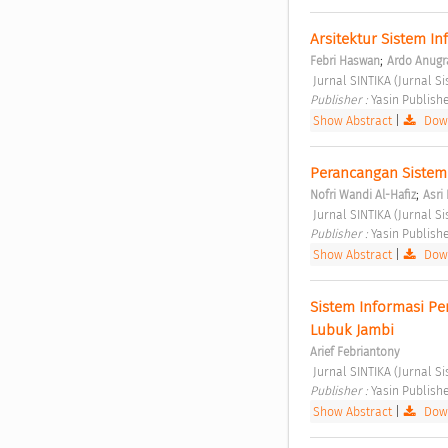
Arsitektur Sistem I
;
Febri Haswan
Ardo Anugr
 Jurnal SINTIKA (Jurnal S
Publisher : 
Yasin Publish
Show Abstract
|
Down
Perancangan Sistem 
;
Nofri Wandi Al-Hafiz
Asri
 Jurnal SINTIKA (Jurnal S
Publisher : 
Yasin Publish
Show Abstract
|
Down
Sistem Informasi P
Lubuk Jambi 
Arief Febriantony
 Jurnal SINTIKA (Jurnal S
Publisher : 
Yasin Publish
Show Abstract
|
Down