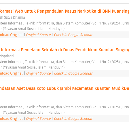
nformasi Web untuk Pengendalian Kasus Narkotika di BNN Kuansing
ah Satya Dharma
istem Informasi, Teknik Informatika, dan Sistem Komputer) Vol. 1 No. 2 (2025): Jurna
er (Yayasan Amal Sosial Islami Nahdliyin) 
load Original
|
Original Source
|
Check in Google Scholar
Informasi Pemetaan Sekolah di Dinas Pendidikan Kuantan Singing
 Noprianti
istem Informasi, Teknik Informatika, dan Sistem Komputer) Vol. 1 No. 2 (2025): Jurna
er (Yayasan Amal Sosial Islami Nahdliyin) 
load Original
|
Original Source
|
Check in Google Scholar
endataan Aset Desa Koto Lubuk Jambi Kecamatan Kuantan MudikDes
istem Informasi, Teknik Informatika, dan Sistem Komputer) Vol. 1 No. 2 (2025): Jurna
er (Yayasan Amal Sosial Islami Nahdliyin) 
load Original
|
Original Source
|
Check in Google Scholar