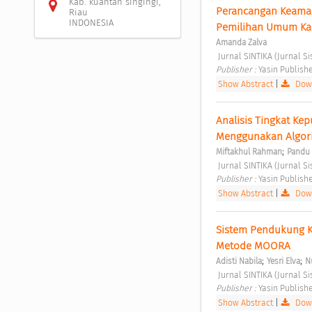
Kab. kuantan singingi,
Perancangan Keaman
Riau
INDONESIA
Pemilihan Umum Kab
Amanda Zalva
 Jurnal SINTIKA (Jurnal S
Publisher : 
Yasin Publish
Show Abstract
|
Down
Analisis Tingkat Ke
Menggunakan Algori
;
Miftakhul Rahman
Pandu
 Jurnal SINTIKA (Jurnal S
Publisher : 
Yasin Publish
Show Abstract
|
Down
Sistem Pendukung K
Metode MOORA 
;
;
Adisti Nabila
Yesri Elva
N
 Jurnal SINTIKA (Jurnal S
Publisher : 
Yasin Publish
Show Abstract
|
Down