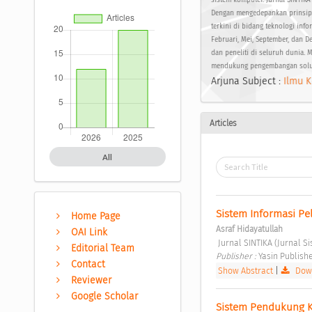
sistem komputer. Jurnal SINTIKA
Dengan mengedepankan prinsip 
terkini di bidang teknologi info
Februari, Mei, September, dan 
dan peneliti di seluruh dunia. 
mendukung pengembangan solusi 
Arjuna Subject :
Ilmu K
Articles
All
Sistem Informasi Pe
Home Page
Asraf Hidayatullah
OAI Link
 Jurnal SINTIKA (Jurnal S
Editorial Team
Publisher : 
Yasin Publish
Contact
Show Abstract
|
Down
Reviewer
Google Scholar
Sistem Pendukung K