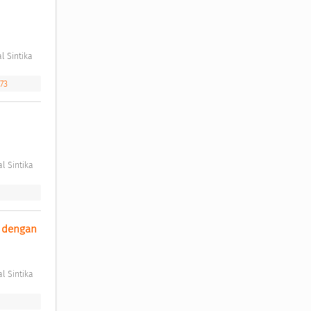
l Sintika 
73
l Sintika 
 dengan 
l Sintika 