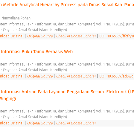
Metode Analytical Hierarchy Process pada Dinas Sosial Kab. Pada
;
Nurmaliana Pohan
istem Informasi, Teknik Informatika, dan Sistem Komputer) Vol. 1 No. 1 (2025): Jurna
er (Yayasan Amal Sosial Islami Nahdliyin) 
load Original
|
Original Source
|
Check in Google Scholar
|
DOI: 10.65359/ffcfry1
 Informasi Buku Tamu Berbasis Web 
istem Informasi, Teknik Informatika, dan Sistem Komputer) Vol. 1 No. 1 (2025): Jurna
er (Yayasan Amal Sosial Islami Nahdliyin) 
load Original
|
Original Source
|
Check in Google Scholar
|
DOI: 10.65359/ad5wd
Informasi Antrian Pada Layanan Pengadaan Secara  Elektronik (LP
ingingi 
istem Informasi, Teknik Informatika, dan Sistem Komputer) Vol. 1 No. 1 (2025): Jurna
er (Yayasan Amal Sosial Islami Nahdliyin) 
load Original
|
Original Source
|
Check in Google Scholar