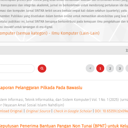
 menerapkan proses peer-review yang ketat untuk memastikan kualitas dan orisinalitas artikel yang 
transparansi dan integritas akademik, jurnal ini berkomitmen untuk mendorong pertukaran ide d
rmasi dan komputer. Jurnal SINTIKA terbit secara berkala empat kali dalam setahun (quarterly), yait
Desember. Publikasi yang disediakan dalam bentuk online untuk memastikan aksesibilitas yang luas
Melalui publikasi ini, Jurnal SINTIKA berupaya berkontribusi pada kemajuan ilmu pengetahuan dan te
inovatif untuk tantangan di era digital.
omputer (semua kategori) - Ilmu Komputer (Lain-Lain)
3
1
2
3
laporan Pelanggaran Pilkada Pada Bawaslu 
istem Informasi, Teknik Informatika, dan Sistem Komputer) Vol. 1 No. 1 (2025): Jurna
er (Yayasan Amal Sosial Islami Nahdliyin) 
load Original
|
Original Source
|
Check in Google Scholar
|
DOI: 10.65359/z2x09
eputusan Penerima Bantuan Pangan Non Tunai (BPNT) untuk Kelu