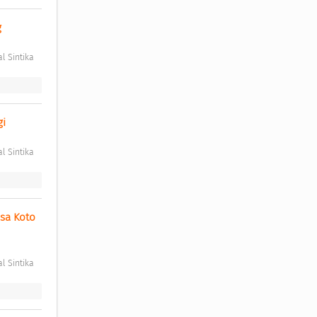
 
l Sintika 
i 
l Sintika 
a Koto 
l Sintika 