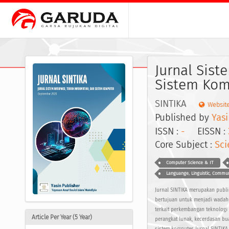
Jurnal Sist
Sistem Kom
SINTIKA
Websit
Published by
Yasi
ISSN :
-
EISSN :
Core Subject :
Sci
Computer Science & IT
Languange, Linguistic, Commu
Jurnal SINTIKA merupakan publik
bertujuan untuk menjadi wadah ba
terkait perkembangan teknologi
Article Per Year (5 Year)
perangkat lunak, kecerdasan bua