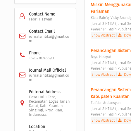
Miskin Menggunakan 
Pariaman 
Contact Name
;
Klara Bate’e
Vicky Ariandi
Febri Haswan
 Jurnal SINTIKA (Jurnal S
Publisher : 
Yasin Publish
Contact Email
Show Abstract
|
Down
jurnalsintika@gmail.co
m
Perancangan Sistem
Phone
Bayu Hidayat
+6282387466901
 Jurnal SINTIKA (Jurnal S
Publisher : 
Yasin Publish
Journal Mail Official
Show Abstract
|
Down
jurnalsintika@gmail.co
m
Perancangan Sistem 
Editorial Address
Kabupaten Kuantan S
Desa Hulu Teso,
Kecamatan Logas Tanah
Zulfebri Ardiansyah
Darat, Kab. Kuantan
 Jurnal SINTIKA (Jurnal S
Singingi, Prov. RIau,
Publisher : 
Yasin Publish
Indonesia.
Show Abstract
|
Down
Location