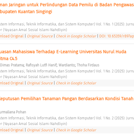
an Jaringan untuk Perlindungan Data Pemilu di Badan Pengawas 
upaten Kuantan Singingi 
istem Informasi, Teknik Informatika, dan Sistem Komputer) Vol. 1 No. 1 (2025): Jurna
er (Yayasan Amal Sosial Islami Nahdliyin) 
load Original
|
Original Source
|
Check in Google Scholar
|
DOI: 10.65359/r897ap
puasan Mahasiswa Terhadap E-Learning Universitas Nurul Huda 
tma C4.5 
;
;
;
 Dimas Pratama
Rafisyah Lutfi Hanif
Wardianto
Thoha Firdaus
istem Informasi, Teknik Informatika, dan Sistem Komputer) Vol. 1 No. 2 (2025): Jurna
er (Yayasan Amal Sosial Islami Nahdliyin) 
load Original
|
Original Source
|
Check in Google Scholar
eputusan Pemilihan Tanaman Pangan Berdasarkan Kondisi Tanah
urmaliana Pohan
istem Informasi, Teknik Informatika, dan Sistem Komputer) Vol. 1 No. 2 (2025): Jurna
er (Yayasan Amal Sosial Islami Nahdliyin) 
load Original
|
Original Source
|
Check in Google Scholar