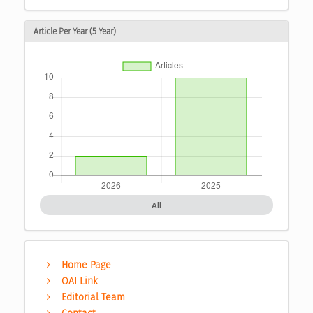
Article Per Year (5 Year)
All
Home Page
OAI Link
Editorial Team