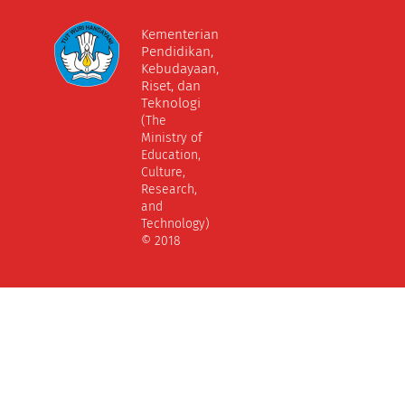
Kementerian
Pendidikan,
Kebudayaan,
Riset, dan
Teknologi
(The
Ministry of
Education,
Culture,
Research,
and
Technology)
© 2018