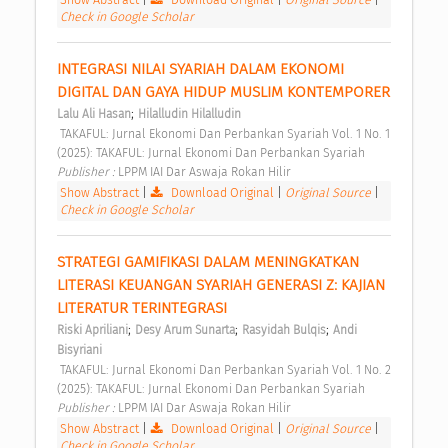
Check in Google Scholar
INTEGRASI NILAI SYARIAH DALAM EKONOMI 
DIGITAL DAN GAYA HIDUP MUSLIM KONTEMPORER 
;
Lalu Ali Hasan
Hilalludin Hilalludin
 TAKAFUL: Jurnal Ekonomi Dan Perbankan Syariah Vol. 1 No. 1 
(2025): TAKAFUL: Jurnal Ekonomi Dan Perbankan Syariah 
Publisher : 
LPPM IAI Dar Aswaja Rokan Hilir 
Show Abstract
|
Download Original
|
Original Source
|
Check in Google Scholar
STRATEGI GAMIFIKASI DALAM MENINGKATKAN 
LITERASI KEUANGAN SYARIAH GENERASI Z: KAJIAN 
LITERATUR TERINTEGRASI 
;
;
;
Riski Apriliani
Desy Arum Sunarta
Rasyidah Bulqis
Andi 
Bisyriani
 TAKAFUL: Jurnal Ekonomi Dan Perbankan Syariah Vol. 1 No. 2 
(2025): TAKAFUL: Jurnal Ekonomi Dan Perbankan Syariah 
Publisher : 
LPPM IAI Dar Aswaja Rokan Hilir 
Show Abstract
|
Download Original
|
Original Source
|
Check in Google Scholar