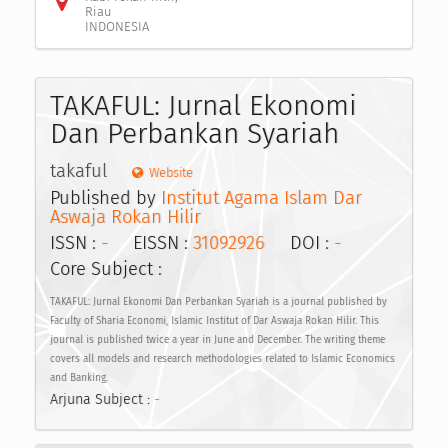
Riau
INDONESIA
TAKAFUL: Jurnal Ekonomi
Dan Perbankan Syariah
takaful
Website
Published by
Institut Agama Islam Dar
Aswaja Rokan Hilir
ISSN :
-
EISSN :
31092926
DOI :
-
Core Subject :
TAKAFUL: Jurnal Ekonomi Dan Perbankan Syariah is a journal published by
Faculty of Sharia Economi, Islamic Institut of Dar Aswaja Rokan Hilir. This
journal is published twice a year in June and December. The writing theme
covers all models and research methodologies related to Islamic Economics
and Banking.
Arjuna Subject :
-