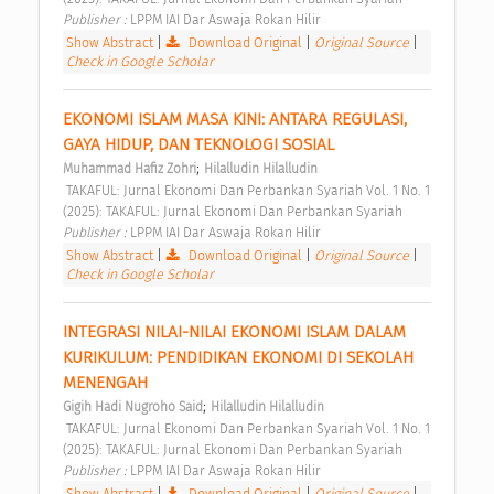
Publisher : 
LPPM IAI Dar Aswaja Rokan Hilir 
Show Abstract
|
Download Original
|
Original Source
|
Check in Google Scholar
EKONOMI ISLAM MASA KINI: ANTARA REGULASI, 
GAYA HIDUP, DAN TEKNOLOGI SOSIAL 
;
Muhammad Hafiz Zohri
Hilalludin Hilalludin
 TAKAFUL: Jurnal Ekonomi Dan Perbankan Syariah Vol. 1 No. 1 
(2025): TAKAFUL: Jurnal Ekonomi Dan Perbankan Syariah 
Publisher : 
LPPM IAI Dar Aswaja Rokan Hilir 
Show Abstract
|
Download Original
|
Original Source
|
Check in Google Scholar
INTEGRASI NILAI-NILAI EKONOMI ISLAM DALAM 
KURIKULUM: PENDIDIKAN EKONOMI DI SEKOLAH 
MENENGAH 
;
Gigih Hadi Nugroho Said
Hilalludin Hilalludin
 TAKAFUL: Jurnal Ekonomi Dan Perbankan Syariah Vol. 1 No. 1 
(2025): TAKAFUL: Jurnal Ekonomi Dan Perbankan Syariah 
Publisher : 
LPPM IAI Dar Aswaja Rokan Hilir 
Show Abstract
|
Download Original
|
Original Source
|