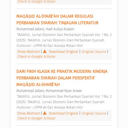
Check in Google Scholar
MAQĀṢID AL-SYARĪ‘AH DALAM REGULASI 
PERBANKAN SYARIAH: TINJAUAN LITERATUR 
;
Muhammad Jailani
Hadi Auliya Asalam
 TAKAFUL: Jurnal Ekonomi Dan Perbankan Syariah Vol. 1 No. 2 
(2025): TAKAFUL: Jurnal Ekonomi Dan Perbankan Syariah 
Publisher : 
LPPM IAI Dar Aswaja Rokan Hilir 
Show Abstract
|
Download Original
|
Original Source
|
Check in Google Scholar
DARI FIKIH KLASIK KE PRAKTIK MODERN: KINERJA 
PERBANKAN SYARIAH DALAM PERSPEKTIF 
MAQĀṢID AL-SHARĪ‘AH 
;
Muhammad Jailani
Muhammad Ryan Anwar
 TAKAFUL: Jurnal Ekonomi Dan Perbankan Syariah Vol. 1 No. 2 
(2025): TAKAFUL: Jurnal Ekonomi Dan Perbankan Syariah 
Publisher : 
LPPM IAI Dar Aswaja Rokan Hilir 
Show Abstract
|
Download Original
|
Original Source
|
Check in Google Scholar