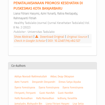
PENATALAKSANAAN PROMOSI KESEHATAN DI 
PUSKESMAS KOTA BANJARBARU 
;
;
;
Liana Fitriani Hasymi
Azmi Yunarti
Ratna Restapaty
Rahmayanti Fitriah
 Healthy Tadulako Journal (Jurnal Kesehatan Tadulako) Vol. 
8 No. 2 (2022) 
Publisher : 
Universitas Tadulako 
Show Abstract
|
Download Original
|
Original Source
|
Check in Google Scholar
|
DOI: 10.22487/htj.v8i2.527
Co-Authors
Aditya Noviadi Rakhmatullah
Akbar, Depy Oktapian
Azmi Yunarti
Desyandri Desyandri
Dimas Satya Aiyuba
Dyera Forestryana
Dyera Forestryana
Dyera Forestryana
Fitriyanti, Fitriyanti
Gusti Hanifah
Gusti Hanifah
Hafiz Ramadhan
Hafiz Ramadhan
Iedliany, Faradilla
Jamaludin, Wahyudin Bin
Liana Fitriani Hasymi
Lisa Setia