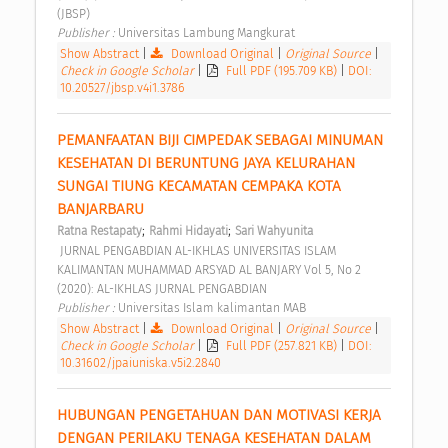
(JBSP) 
Publisher : 
Universitas Lambung Mangkurat 
Show Abstract
|
Download Original
|
Original Source
|
Check in Google Scholar
|
Full PDF (195.709 KB)
|
DOI:
10.20527/jbsp.v4i1.3786
PEMANFAATAN BIJI CIMPEDAK SEBAGAI MINUMAN 
KESEHATAN DI BERUNTUNG JAYA KELURAHAN 
SUNGAI TIUNG KECAMATAN CEMPAKA KOTA 
BANJARBARU 
;
;
Ratna Restapaty
Rahmi Hidayati
Sari Wahyunita
 JURNAL PENGABDIAN AL-IKHLAS UNIVERSITAS ISLAM 
KALIMANTAN MUHAMMAD ARSYAD AL BANJARY Vol 5, No 2 
(2020): AL-IKHLAS JURNAL PENGABDIAN 
Publisher : 
Universitas Islam kalimantan MAB 
Show Abstract
|
Download Original
|
Original Source
|
Check in Google Scholar
|
Full PDF (257.821 KB)
|
DOI:
10.31602/jpaiuniska.v5i2.2840
HUBUNGAN PENGETAHUAN DAN MOTIVASI KERJA 
DENGAN PERILAKU TENAGA KESEHATAN DALAM 