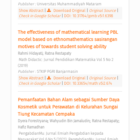
Publisher : 
Universitas Muhammadiyah Mataram 
Show Abstract
|
Download Original
|
Original Source
|
Check in Google Scholar
|
DOI: 10.31764/jpmb.v5i1.6398
The effectiveness of mathematical learning PBL 
model based on ethnomathematics sasirangan 
motives of towards student solving ability 
;
Rahmi Hidayati
Ratna Restapaty
 Math Didactic: Jurnal Pendidikan Matematika Vol 5 No 2 
(2019) 
Publisher : 
STKIP PGRI Banjarmasin 
Show Abstract
|
Download Original
|
Original Source
|
Check in Google Scholar
|
DOI: 10.33654/math.v5i2.674
Pemanfaatan Bahan Alam sebagai Sumber Daya 
Kosmetik untuk Perawatan di Kelurahan Sungai 
Tiung Kecamatan Cempaka 
;
;
;
Dyera Forestryana
Wahyudin Bin Jamaludin
Ratna Restapaty
Hafiz Ramadhan
 PengabdianMu: Jurnal Ilmiah Pengabdian kepada 
Masyarakat Vol 6 No 5 (2021): PengabdianMu: Jurnal Ilmiah 