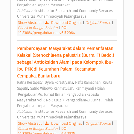
Pengabdian kepada Masyarakat 
Publisher : 
Institute for Research and Community Services 
Universitas Muhammadiyah Palangkaraya 
Show Abstract
|
Download Original
|
Original Source
|
Check in Google Scholar
|
DOI:
10.33084/pengabdianmu.v6i5.2064
Pemberdayaan Masyarakat dalam Pemanfaatan 
Kalakai (Stenochlaena palustris (Burm. F) Bedd.) 
sebagai Antioksidan Alami pada Kelompok Ibu-
Ibu PKK di Kelurahan Palam, Kecamatan 
Cempaka, Banjarbaru 
;
;
;
Ratna Restapaty
Dyera Forestryana
Hafiz Ramadhan
Revita 
;
;
Saputri
‪Satrio Wibowo Rahmatullah‬
Rahmayanti Fitriah
 PengabdianMu: Jurnal Ilmiah Pengabdian kepada 
Masyarakat Vol 6 No 6 (2021): PengabdianMu: Jurnal Ilmiah 
Pengabdian kepada Masyarakat 
Publisher : 
Institute for Research and Community Services 
Universitas Muhammadiyah Palangkaraya 
Show Abstract
|
Download Original
|
Original Source
|
Check in Google Scholar
|
DOI:
10.33084/pengabdianmu.v6i6.2835