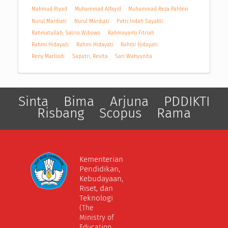
Mahmud Riyad
Muhammad Alfayid
Muhammad Reza Pahlevi
Nurul Mardiati
Nurul Mardiati
Putri Indah Sayakti
Rahmatullah, Satrio Wibowo
Rahmayanti Fitriah
Rahmi Hidayati
Rahmi Hidayati
Rahmi Hidayati
Reny Marliadi
Saputri, Revita
Sari Wahyunita
Sinta
Bima
Arjuna
PDDIKTI
Risbang
Scopus
Rama
Kementerian
Pendidikan,
Kebudayaan,
Riset, dan
Teknologi
(The
Ministry of
Education,