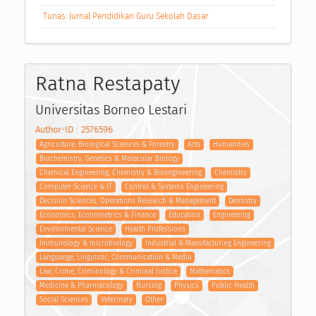
Tunas: Jurnal Pendidikan Guru Sekolah Dasar
Ratna Restapaty
Universitas Borneo Lestari
Author-ID : 2576596
Agriculture, Biological Sciences & Forestry
Arts
Humanities
Biochemistry, Genetics & Molecular Biology
Chemical Engineering, Chemistry & Bioengineering
Chemistry
Computer Science & IT
Control & Systems Engineering
Decision Sciences, Operations Research & Management
Dentistry
Economics, Econometrics & Finance
Education
Engineering
Environmental Science
Health Professions
Immunology & microbiology
Industrial & Manufacturing Engineering
Languange, Linguistic, Communication & Media
Law, Crime, Criminology & Criminal Justice
Mathematics
Medicine & Pharmacology
Nursing
Physics
Public Health
Social Sciences
Veterinary
Other