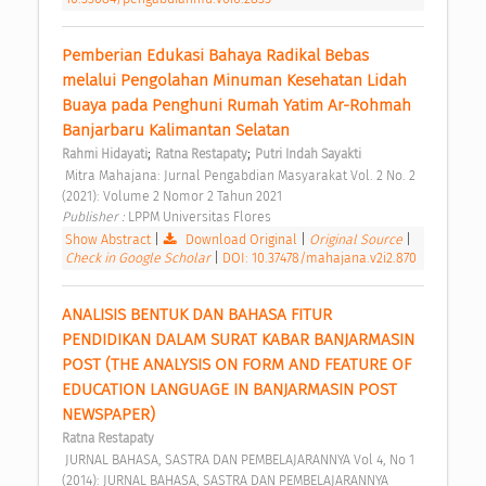
Pemberian Edukasi Bahaya Radikal Bebas 
melalui Pengolahan Minuman Kesehatan Lidah 
Buaya pada Penghuni Rumah Yatim Ar-Rohmah 
Banjarbaru Kalimantan Selatan 
;
;
Rahmi Hidayati
Ratna Restapaty
Putri Indah Sayakti
 Mitra Mahajana: Jurnal Pengabdian Masyarakat Vol. 2 No. 2 
(2021): Volume 2 Nomor 2 Tahun 2021 
Publisher : 
LPPM Universitas Flores 
Show Abstract
|
Download Original
|
Original Source
|
Check in Google Scholar
|
DOI: 10.37478/mahajana.v2i2.870
ANALISIS BENTUK DAN BAHASA FITUR 
PENDIDIKAN DALAM SURAT KABAR BANJARMASIN 
POST (THE ANALYSIS ON FORM AND FEATURE OF 
EDUCATION LANGUAGE IN BANJARMASIN POST 
NEWSPAPER) 
Ratna Restapaty
 JURNAL BAHASA, SASTRA DAN PEMBELAJARANNYA Vol 4, No 1 
(2014): JURNAL BAHASA, SASTRA DAN PEMBELAJARANNYA 