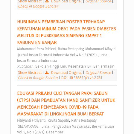
Show Abstract
|
Download Original
|
Original Source
|
Check in Google Scholar
HUBUNGAN PEMBERIAN POSTER TERHADAP 
KEPATUHAN MINUM OBAT PADA PASIEN DIABETES 
MELITUS DI PUSKESMAS SIMPANG EMPAT 1 
KABUPATEN BANJAR 
;
;
Muhammad Reza Pahlevi
Ratna Restapaty
Muhammad Alfayid
 Jurnal Insan Farmasi Indonesia Vol 4 No 2 (2021): Jurnal 
Insan Farmasi Indonesia 
Publisher : 
Sekolah Tinggi Ilmu Kesehatan ISFI Banjarmasin 
Show Abstract
|
Download Original
|
Original Source
|
Check in Google Scholar
|
DOI: 10.36387/jifi.v4i2.781
EDUKASI PRILAKU CUCI TANGAN PAKAI SABUN 
(CTPS) DAN PEMBUATAN HAND SANITIZER UNTUK 
MENCEGAH PENYEBARAN COVID-19 PADA 
MASYARAKAT DI LINGKUNGAN BUMI BERKAT 
;
;
Fitriyanti Fitriyanti
Revita Saputri
Ratna Restapaty
 SELAPARANG: Jurnal Pengabdian Masyarakat Berkemajuan 
Vol 5, No 1 (2021): Desember 