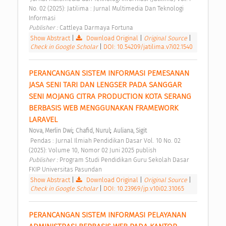
No. 02 (2025): Jatilima : Jurnal Multimedia Dan Teknologi 
Informasi 
Publisher : 
Cattleya Darmaya Fortuna 
Show Abstract
|
Download Original
|
Original Source
|
Check in Google Scholar
|
DOI: 10.54209/jatilima.v7i02.1540
PERANCANGAN SISTEM INFORMASI PEMESANAN 
JASA SENI TARI DAN LENGSER PADA SANGGAR 
SENI MOJANG CITRA PRODUCTION KOTA SERANG 
BERBASIS WEB MENGGUNAKAN FRAMEWORK 
LARAVEL 
;
;
Nova, Merlin Dwi
Chafid, Nurul
Auliana, Sigit
 Pendas : Jurnal Ilmiah Pendidikan Dasar Vol. 10 No. 02 
(2025): Volume 10, Nomor 02 Juni 2025 publish 
Publisher : 
Program Studi Pendidikan Guru Sekolah Dasar 
FKIP Universitas Pasundan 
Show Abstract
|
Download Original
|
Original Source
|
Check in Google Scholar
|
DOI: 10.23969/jp.v10i02.31065
PERANCANGAN SISTEM INFORMASI PELAYANAN 