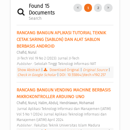
Found 15
1
2
Documents
Search
RANCANG BANGUN APLIKASI TUTORIAL TEKNIK 
CETAK SARING (SABLON) DAN ALAT SABLON 
BERBASIS ANDROID 
Chafid, Nurul
 JI-Tech Vol 19 No 2 (2023): Jurnal JI-Tech 
Publisher : 
Sekolah Tinggi Teknologi Informasi NIIT 
Show Abstract
|
Download Original
|
Original Source
|
Check in Google Scholar
|
DOI: 10.55864/jitech.v19i2.257
RANCANG BANGUN VENDING MACHINE BERBASIS 
MIKROKONTROLLER ARDUINO UNO 
;
;
Chafid, Nurul
Halim, Abdul
Hendriawan, Mohamad
 Jurnal Aplikasi Teknologi Informasi dan Manajemen (JATIM) 
Vol 5 No 1 (2024): Jurnal Aplikasi Teknologi Informasi dan 
Manajemen (JATIM) April 2024 
Publisher : 
Fakultas Teknik Universitas Islam Madura 