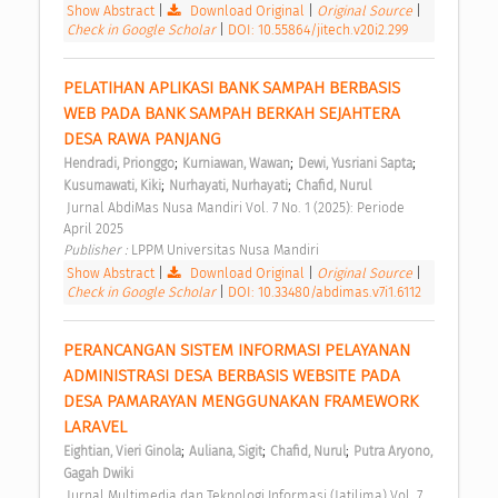
Show Abstract
|
Download Original
|
Original Source
|
Check in Google Scholar
|
DOI: 10.55864/jitech.v20i2.299
PELATIHAN APLIKASI BANK SAMPAH BERBASIS 
WEB PADA BANK SAMPAH BERKAH SEJAHTERA 
DESA RAWA PANJANG 
;
;
;
Hendradi, Prionggo
Kurniawan, Wawan
Dewi, Yusriani Sapta
;
;
Kusumawati, Kiki
Nurhayati, Nurhayati
Chafid, Nurul
 Jurnal AbdiMas Nusa Mandiri Vol. 7 No. 1 (2025): Periode 
April 2025 
Publisher : 
LPPM Universitas Nusa Mandiri 
Show Abstract
|
Download Original
|
Original Source
|
Check in Google Scholar
|
DOI: 10.33480/abdimas.v7i1.6112
PERANCANGAN SISTEM INFORMASI PELAYANAN 
ADMINISTRASI DESA BERBASIS WEBSITE PADA 
DESA PAMARAYAN MENGGUNAKAN FRAMEWORK 
LARAVEL 
;
;
;
Eightian, Vieri Ginola
Auliana, Sigit
Chafid, Nurul
Putra Aryono, 
Gagah Dwiki
 Jurnal Multimedia dan Teknologi Informasi (Jatilima) Vol. 7 