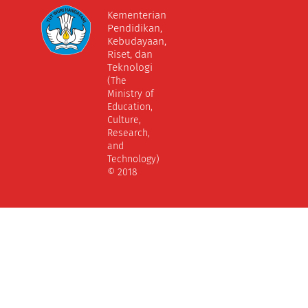
Kementerian
Pendidikan,
Kebudayaan,
Riset, dan
Teknologi
(The
Ministry of
Education,
Culture,
Research,
and
Technology)
© 2018