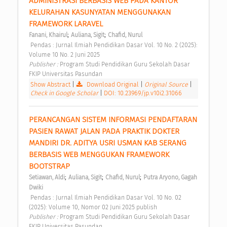
ADMINISTRASI BERBASIS WEB PADA KANTOR 
KELURAHAN KASUNYATAN MENGGUNAKAN 
FRAMEWORK LARAVEL 
;
;
Fanani, Khairul
Auliana, Sigit
Chafid, Nurul
 Pendas : Jurnal Ilmiah Pendidikan Dasar Vol. 10 No. 2 (2025): 
Volume 10 No. 2 Juni 2025 
Publisher : 
Program Studi Pendidikan Guru Sekolah Dasar 
FKIP Universitas Pasundan 
Show Abstract
|
Download Original
|
Original Source
|
Check in Google Scholar
|
DOI: 10.23969/jp.v10i2.31066
PERANCANGAN SISTEM INFORMASI PENDAFTARAN 
PASIEN RAWAT JALAN PADA PRAKTIK DOKTER 
MANDIRI DR. ADITYA USRI USMAN KAB SERANG 
BERBASIS WEB MENGGUKAN FRAMEWORK 
BOOTSTRAP 
;
;
;
Setiawan, Aldi
Auliana, Sigit
Chafid, Nurul
Putra Aryono, Gagah 
Dwiki
 Pendas : Jurnal Ilmiah Pendidikan Dasar Vol. 10 No. 02 
(2025): Volume 10, Nomor 02 Juni 2025 publish 
Publisher : 
Program Studi Pendidikan Guru Sekolah Dasar 
FKIP Universitas Pasundan 