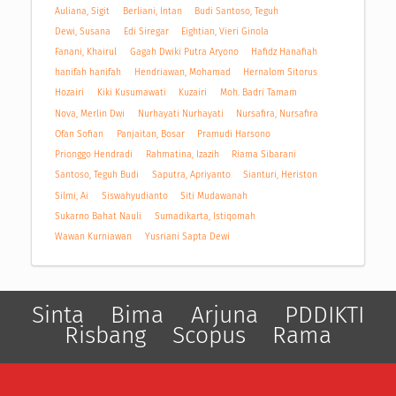
Auliana, Sigit
Berliani, Intan
Budi Santoso, Teguh
Dewi, Susana
Edi Siregar
Eightian, Vieri Ginola
Fanani, Khairul
Gagah Dwiki Putra Aryono
Hafidz Hanafiah
hanifah hanifah
Hendriawan, Mohamad
Hernalom Sitorus
Hozairi
Kiki Kusumawati
Kuzairi
Moh. Badri Tamam
Nova, Merlin Dwi
Nurhayati Nurhayati
Nursafira, Nursafira
Ofan Sofian
Panjaitan, Bosar
Pramudi Harsono
Prionggo Hendradi
Rahmatina, Izazih
Riama Sibarani
Santoso, Teguh Budi
Saputra, Apriyanto
Sianturi, Heriston
Silmi, Ai
Siswahyudianto
Siti Mudawanah
Sukarno Bahat Nauli
Sumadikarta, Istiqomah
Wawan Kurniawan
Yusriani Sapta Dewi
Sinta
Bima
Arjuna
PDDIKTI
Risbang
Scopus
Rama