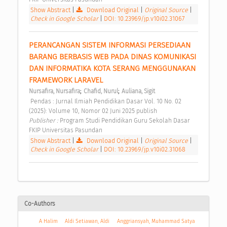
Show Abstract
|
Download Original
|
Original Source
|
Check in Google Scholar
|
DOI: 10.23969/jp.v10i02.31067
PERANCANGAN SISTEM INFORMASI PERSEDIAAN 
BARANG BERBASIS WEB PADA DINAS KOMUNIKASI 
DAN INFORMATIKA KOTA SERANG MENGGUNAKAN 
FRAMEWORK LARAVEL 
;
;
Nursafira, Nursafira
Chafid, Nurul
Auliana, Sigit
 Pendas : Jurnal Ilmiah Pendidikan Dasar Vol. 10 No. 02 
(2025): Volume 10, Nomor 02 Juni 2025 publish 
Publisher : 
Program Studi Pendidikan Guru Sekolah Dasar 
FKIP Universitas Pasundan 
Show Abstract
|
Download Original
|
Original Source
|
Check in Google Scholar
|
DOI: 10.23969/jp.v10i02.31068
Co-Authors
A Halim
Aldi Setiawan, Aldi
Anggriansyah, Muhammad Satya