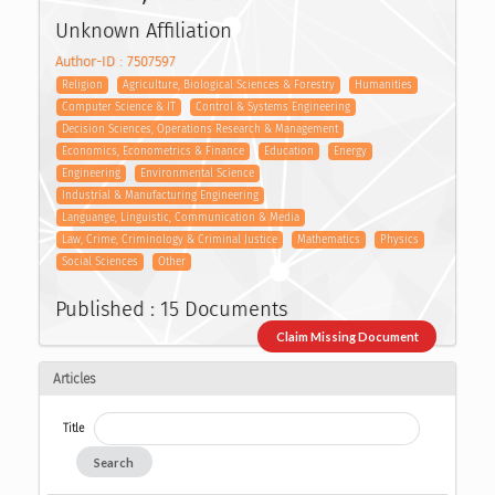
Unknown Affiliation
Author-ID : 7507597
Religion
Agriculture, Biological Sciences & Forestry
Humanities
Computer Science & IT
Control & Systems Engineering
Decision Sciences, Operations Research & Management
Economics, Econometrics & Finance
Education
Energy
Engineering
Environmental Science
Industrial & Manufacturing Engineering
Languange, Linguistic, Communication & Media
Law, Crime, Criminology & Criminal Justice
Mathematics
Physics
Social Sciences
Other
Published : 15 Documents
Claim Missing Document
Articles
Title
Search