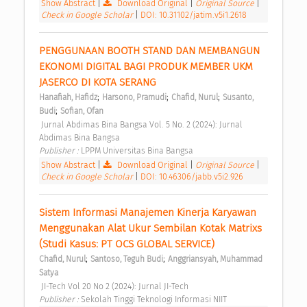
Show Abstract
|
Download Original
|
Original Source
|
Check in Google Scholar
|
DOI: 10.31102/jatim.v5i1.2618
PENGGUNAAN BOOTH STAND DAN MEMBANGUN 
EKONOMI DIGITAL BAGI PRODUK MEMBER UKM 
JASERCO DI KOTA SERANG 
;
;
;
Hanafiah, Hafidz
Harsono, Pramudi
Chafid, Nurul
Susanto, 
;
Budi
Sofian, Ofan
 Jurnal Abdimas Bina Bangsa Vol. 5 No. 2 (2024): Jurnal 
Abdimas Bina Bangsa 
Publisher : 
LPPM Universitas Bina Bangsa 
Show Abstract
|
Download Original
|
Original Source
|
Check in Google Scholar
|
DOI: 10.46306/jabb.v5i2.926
Sistem Informasi Manajemen Kinerja Karyawan 
Menggunakan Alat Ukur Sembilan Kotak Matrixs 
(Studi Kasus: PT OCS GLOBAL SERVICE) 
;
;
Chafid, Nurul
Santoso, Teguh Budi
Anggriansyah, Muhammad 
Satya
 JI-Tech Vol 20 No 2 (2024): Jurnal JI-Tech 
Publisher : 
Sekolah Tinggi Teknologi Informasi NIIT 