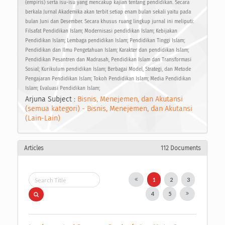
(empiris) serta isu-isu yang mencakup kajian tentang pendidikan. Secara
berkala Jurnal Akademika akan terbit setiap enam bulan sekali yaitu pada
bulan Juni dan Desember. Secara khusus ruang lingkup jurnal ini meliputi:
Filsafat Pendidikan Islam; Modernisasi pendidikan Islam; Kebijakan
Pendidikan Islam; Lembaga pendidikan Islam; Pendidikan Tinggi Islam;
Pendidikan dan Ilmu Pengetahuan Islam; Karakter dan pendidikan Islam;
Pendidikan Pesantren dan Madrasah, Pendidikan Islam dan Transformasi
Sosial; Kurikulum pendidikan Islam; Berbagai Model, Strategi, dan Metode
Pengajaran Pendidikan Islam; Tokoh Pendidikan Islam; Media Pendidikan
Islam; Evaluasi Pendidikan Islam;
Arjuna Subject :
Bisnis, Menejemen, dan Akutansi
(semua kategori) - Bisnis, Menejemen, dan Akutansi
(Lain-Lain)
Articles
112 Documents
1
2
3
4
5