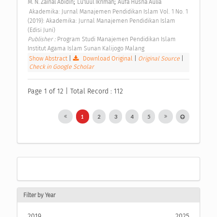
;
;
M. N. Zainal Abidin
Lu'luul Ikrimah
Aufa Husna Aulia
 Akademika: Jurnal Manajemen Pendidikan Islam Vol. 1 No. 1 
(2019): Akademika: Jurnal Manajemen Pendidikan Islam 
(Edisi Juni) 
Publisher : 
Program Studi Manajemen Pendidikan Islam 
Institut Agama Islam Sunan Kalijogo Malang 
Show Abstract
|
Download Original
|
Original Source
|
Check in Google Scholar
Page 1 of 12 | Total Record : 112
1
2
3
4
5
Filter by Year
2019
2025