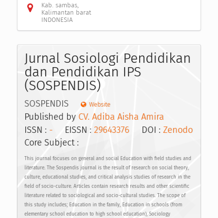
Kab. sambas,
Kalimantan barat
INDONESIA
Jurnal Sosiologi Pendidikan
dan Pendidikan IPS
(SOSPENDIS)
SOSPENDIS
Website
Published by
CV. Adiba Aisha Amira
ISSN :
-
EISSN :
29643376
DOI :
Zenodo
Core Subject :
This journal focuses on general and social Education with field studies and
literature. The Sospendis journal is the result of research on social theory,
culture, educational studies, and critical analysis studies of research in the
field of socio-culture. Articles contain research results and other scientific
literature related to sociological and socio-cultural studies. The scope of
this study includes; Education in the family, Education in schools (from
elementary school education to high school education), Sociology