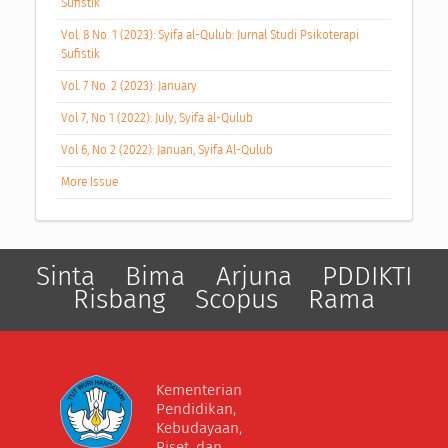
Sufistik
Vol. 8 No. 1 (2023): Syifa al-Qulub: Jurnal Studi Psikoterapi
Sufistik
Vol. 7 No. 2 (2023): January
Vol 7, No 1 (2022): July, Syifa al-Qulub
Vol 6, No 2 (2022): Januari, Syifa Al-Qulub
More Issue
Sinta
Bima
Arjuna
PDDIKTI
Risbang
Scopus
Rama
Kementerian
Pendidikan,
Kebudayaan,
Riset, dan