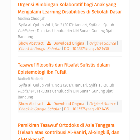
Urgensi Bimbingan Kolaboratif bagi Anak yang 
Mengalami Learning Disabilities di Sekolah Dasar 
Medina Chodijah
 Syifa al-Qulub Vol 1, No 2 (2017): Januari, Syifa al-Qulub 
Publisher : 
Fakultas Ushuluddin UIN Sunan Gunung Djati 
Bandung 
Show Abstract
|
Download Original
|
Original Source
|
Check in Google Scholar
|
DOI: 10.15575/saq.v1i2.1430
Tasawuf Filosofis dan Filsafat Sufistis dalam 
Epistemologi Ibn Tufail 
Muliadi Muliadi
 Syifa al-Qulub Vol 1, No 2 (2017): Januari, Syifa al-Qulub 
Publisher : 
Fakultas Ushuluddin UIN Sunan Gunung Djati 
Bandung 
Show Abstract
|
Download Original
|
Original Source
|
Check in Google Scholar
|
DOI: 10.15575/saq.v1i2.1435
Pemikiran Tasawuf Ortodoks di Asia Tenggara 
(Telaah atas Kontribusi Al-Ranirî, Al-Singkilî, dan 
Al-Makasarî) 