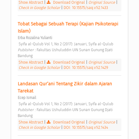
Show Abstract
|
Download Original
|
Original Source
|
Check in Google Scholar
|
DOI: 10.15575/saq.v1i2.1433
Tobat Sebagai Sebuah Terapi (Kajian Psikoterapi 
Islam) 
Erba Rozalina Yulianti
 Syifa al-Qulub Vol 1, No 2 (2017): Januari, Syifa al-Qulub 
Publisher : 
Fakultas Ushuluddin UIN Sunan Gunung Djati 
Bandung 
Show Abstract
|
Download Original
|
Original Source
|
Check in Google Scholar
|
DOI: 10.15575/saq.v1i2.1429
Landasan Qur’ani Tentang Zikir dalam Ajaran 
Tarekat 
Ecep Ismail
 Syifa al-Qulub Vol 1, No 2 (2017): Januari, Syifa al-Qulub 
Publisher : 
Fakultas Ushuluddin UIN Sunan Gunung Djati 
Bandung 
Show Abstract
|
Download Original
|
Original Source
|
Check in Google Scholar
|
DOI: 10.15575/saq.v1i2.1434