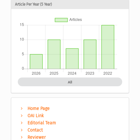
Article Per Year (5 Year)
All
Home Page
OAI Link
Editorial Team
Contact
Reviewer