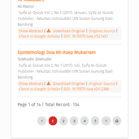
Ali Masrur
 Syifa al-Qulub Vol 1, No 2 (2017): Januari, Syifa al-Qulub 
Publisher : 
Fakultas Ushuluddin UIN Sunan Gunung Djati 
Bandung 
Show Abstract
|
Download Original
|
Original Source
|
Check in Google Scholar
|
DOI: 10.15575/saq.v1i2.1431
Epistemologi Doa KH Asep Mukarram 
Solehudin Solehudin
 Syifa al-Qulub Vol 2, No 1 (2017): Juli, Syifa Al-Qulub 
Publisher : 
Fakultas Ushuluddin UIN Sunan Gunung Djati 
Bandung 
Show Abstract
|
Download Original
|
Original Source
|
Check in Google Scholar
|
DOI: 10.15575/saq.v2i1.2386
Page 1 of 14 | Total Record : 134
1
2
3
4
5