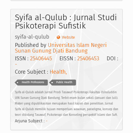
Syifa al-Qulub : Jurnal Studi
Psikoterapi Sufistik
syifa-al-qulub
Website
Published by
Universitas Islam Negeri
Sunan Gunung Djati Bandung
ISSN :
25406445
EISSN :
25406453
DOI :
-
Core Subject :
Health,
Health Professions
Public Health
Syifa al-Qulub adalah Jurnal Prodi Tasawuf Psikoterapi Fakultas Ushuluddin
UIN Sunan Gunung Djati Bandung. Terbit enam bulan sekali (Januari dan Juli).
Materi yang dipublikasikan merupakan hasil kajian dan penelitian. Jurnal
Syifa al-Qulub memiliki tujuan memperluas wawasan, paradigma, konsep dan
teori dibidang Tasawuf, Psikoterapi dan Konseling perspektif Islami dan Sufi.
Arjuna Subject :
-