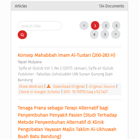
Articles
134 Documents
1
2
3
4
5
Konsep Mahabbah Imam Al-Tustari (200-283 H) 
Yayan Mulyana
 Syifa al-Qulub Vol 1, No 2 (2017): Januari, Syifa al-Qulub 
Publisher : 
Fakultas Ushuluddin UIN Sunan Gunung Djati 
Bandung 
Show Abstract
|
Download Original
|
Original Source
|
Check in Google Scholar
|
DOI: 10.15575/saq.v1i2.1427
Tenaga Prana sebagai Terapi Alternatif bagi 
Penyembuhan Penyakit Pasien (Studi Terhadap 
Metode Penyembuhan Alternatif di Klinik 
Pengobatan Yayasan Majlis Taklim Al-Ukhuwah 
Buah Batu Bandung) 