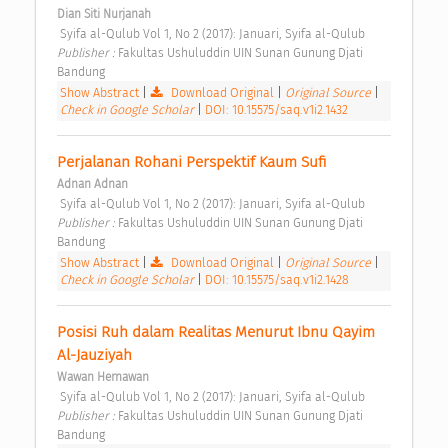
Dian Siti Nurjanah
 Syifa al-Qulub Vol 1, No 2 (2017): Januari, Syifa al-Qulub 
Publisher : 
Fakultas Ushuluddin UIN Sunan Gunung Djati 
Bandung 
Show Abstract
|
Download Original
|
Original Source
|
Check in Google Scholar
|
DOI: 10.15575/saq.v1i2.1432
Perjalanan Rohani Perspektif Kaum Sufi 
Adnan Adnan
 Syifa al-Qulub Vol 1, No 2 (2017): Januari, Syifa al-Qulub 
Publisher : 
Fakultas Ushuluddin UIN Sunan Gunung Djati 
Bandung 
Show Abstract
|
Download Original
|
Original Source
|
Check in Google Scholar
|
DOI: 10.15575/saq.v1i2.1428
Posisi Ruh dalam Realitas Menurut Ibnu Qayim 
Al-Jauziyah 
Wawan Hernawan
 Syifa al-Qulub Vol 1, No 2 (2017): Januari, Syifa al-Qulub 
Publisher : 
Fakultas Ushuluddin UIN Sunan Gunung Djati 
Bandung 