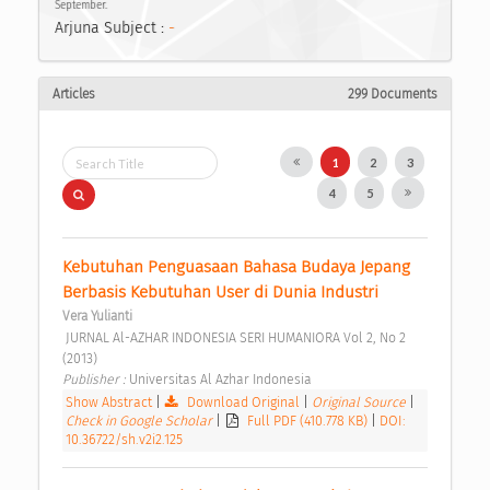
September.
Arjuna Subject :
-
Articles
299 Documents
1
2
3
4
5
Kebutuhan Penguasaan Bahasa Budaya Jepang 
Berbasis Kebutuhan User di Dunia Industri 
Vera Yulianti
 JURNAL Al-AZHAR INDONESIA SERI HUMANIORA Vol 2, No 2 
(2013) 
Publisher : 
Universitas Al Azhar Indonesia 
Show Abstract
|
Download Original
|
Original Source
|
Check in Google Scholar
|
Full PDF (410.778 KB)
|
DOI:
10.36722/sh.v2i2.125