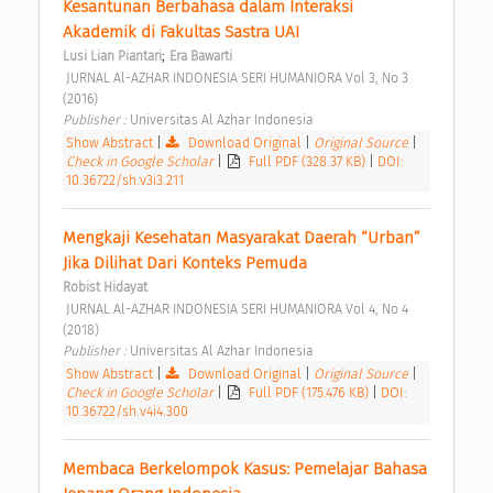
Kesantunan Berbahasa dalam Interaksi 
Akademik di Fakultas Sastra UAI 
;
Lusi Lian Piantari
Era Bawarti
 JURNAL Al-AZHAR INDONESIA SERI HUMANIORA Vol 3, No 3 
(2016) 
Publisher : 
Universitas Al Azhar Indonesia 
Show Abstract
|
Download Original
|
Original Source
|
Check in Google Scholar
|
Full PDF (328.37 KB)
|
DOI:
10.36722/sh.v3i3.211
Mengkaji Kesehatan Masyarakat Daerah “Urban” 
Jika Dilihat Dari Konteks Pemuda 
Robist Hidayat
 JURNAL Al-AZHAR INDONESIA SERI HUMANIORA Vol 4, No 4 
(2018) 
Publisher : 
Universitas Al Azhar Indonesia 
Show Abstract
|
Download Original
|
Original Source
|
Check in Google Scholar
|
Full PDF (175.476 KB)
|
DOI:
10.36722/sh.v4i4.300
Membaca Berkelompok Kasus: Pemelajar Bahasa 