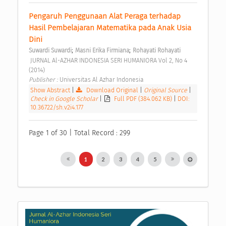
Pengaruh Penggunaan Alat Peraga terhadap 
Hasil Pembelajaran Matematika pada Anak Usia 
Dini 
;
;
Suwardi Suwardi
Masni Erika Firmiana
Rohayati Rohayati
 JURNAL Al-AZHAR INDONESIA SERI HUMANIORA Vol 2, No 4 
(2014) 
Publisher : 
Universitas Al Azhar Indonesia 
Show Abstract
|
Download Original
|
Original Source
|
Check in Google Scholar
|
Full PDF (384.062 KB)
|
DOI:
10.36722/sh.v2i4.177
Page 1 of 30 | Total Record : 299
1
2
3
4
5