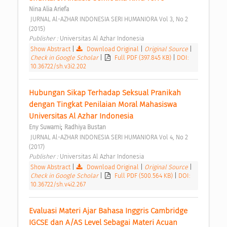
Nina Alia Ariefa
 JURNAL Al-AZHAR INDONESIA SERI HUMANIORA Vol 3, No 2 
(2015) 
Publisher : 
Universitas Al Azhar Indonesia 
Show Abstract
|
Download Original
|
Original Source
|
Check in Google Scholar
|
Full PDF (397.845 KB)
|
DOI:
10.36722/sh.v3i2.202
Hubungan Sikap Terhadap Seksual Pranikah 
dengan Tingkat Penilaian Moral Mahasiswa 
Universitas Al Azhar Indonesia 
;
Eny Suwarni
Radhiya Bustan
 JURNAL Al-AZHAR INDONESIA SERI HUMANIORA Vol 4, No 2 
(2017) 
Publisher : 
Universitas Al Azhar Indonesia 
Show Abstract
|
Download Original
|
Original Source
|
Check in Google Scholar
|
Full PDF (500.564 KB)
|
DOI:
10.36722/sh.v4i2.267
Evaluasi Materi Ajar Bahasa Inggris Cambridge 
IGCSE dan A/AS Level Sebagai Materi Acuan 