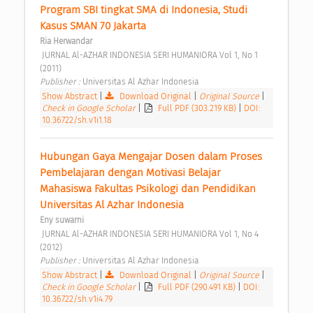
Program SBI tingkat SMA di Indonesia, Studi 
Kasus SMAN 70 Jakarta 
Ria Herwandar
 JURNAL Al-AZHAR INDONESIA SERI HUMANIORA Vol 1, No 1 
(2011) 
Publisher : 
Universitas Al Azhar Indonesia 
Show Abstract
|
Download Original
|
Original Source
|
Check in Google Scholar
|
Full PDF (303.219 KB)
|
DOI:
10.36722/sh.v1i1.18
Hubungan Gaya Mengajar Dosen dalam Proses 
Pembelajaran dengan Motivasi Belajar 
Mahasiswa Fakultas Psikologi dan Pendidikan 
Universitas Al Azhar Indonesia 
Eny suwarni
 JURNAL Al-AZHAR INDONESIA SERI HUMANIORA Vol 1, No 4 
(2012) 
Publisher : 
Universitas Al Azhar Indonesia 
Show Abstract
|
Download Original
|
Original Source
|
Check in Google Scholar
|
Full PDF (290.491 KB)
|
DOI:
10.36722/sh.v1i4.79