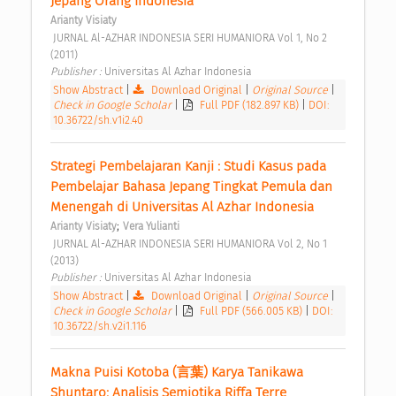
Jepang Orang Indonesia 
Arianty Visiaty
 JURNAL Al-AZHAR INDONESIA SERI HUMANIORA Vol 1, No 2 
(2011) 
Publisher : 
Universitas Al Azhar Indonesia 
Show Abstract
|
Download Original
|
Original Source
|
Check in Google Scholar
|
Full PDF (182.897 KB)
|
DOI:
10.36722/sh.v1i2.40
Strategi Pembelajaran Kanji : Studi Kasus pada 
Pembelajar Bahasa Jepang Tingkat Pemula dan 
Menengah di Universitas Al Azhar Indonesia 
;
Arianty Visiaty
Vera Yulianti
 JURNAL Al-AZHAR INDONESIA SERI HUMANIORA Vol 2, No 1 
(2013) 
Publisher : 
Universitas Al Azhar Indonesia 
Show Abstract
|
Download Original
|
Original Source
|
Check in Google Scholar
|
Full PDF (566.005 KB)
|
DOI:
10.36722/sh.v2i1.116
Makna Puisi Kotoba (言葉) Karya Tanikawa 
Shuntaro: Analisis Semiotika Riffa Terre 