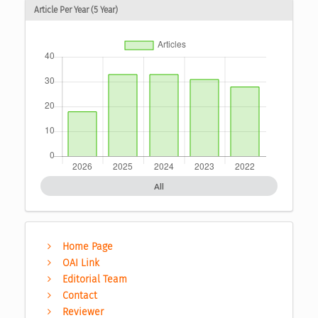
Article Per Year (5 Year)
All
Home Page
OAI Link
Editorial Team
Contact
Reviewer