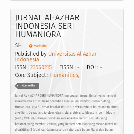
JURNAL Al-AZHAR
INDONESIA SERI
HUMANIORA
SH
Website
Published by
Universitas Al Azhar
Indonesia
ISSN :
23560215
EISSN :
-
DOI :
-
Core Subject :
Humanities,
Humanities
Jurnal AL - AZHAR SERI HUMANIORA merupakan jurnal ilmiah yang memuat
makalah dan artikel hasil penelitian atau kajian teoristis dalam bidang
Humaniora. Kata Al-Azhar berakar dari z-h-r. Verba zahara bermakna to shine,
give light, be radiant, to glow, gleam, glare, shine, to blossom, be in bloom
(Wehr, 1974:384). Dengan demikian kata Al-Azhar berarti sesuatu yang
bersinar, yang memberi cahaya, yang berseri-seri atau yang mekar. Jurnal ini
diterbitkan 2 (dua) kali dalam setahun yaitu pada bulan Maret dan bulan