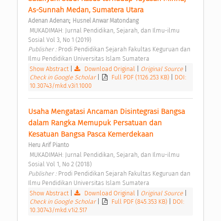
As-Sunnah Medan, Sumatera Utara 
;
Adenan Adenan
Husnel Anwar Matondang
 MUKADIMAH: Jurnal Pendidikan, Sejarah, dan Ilmu-ilmu 
Sosial Vol 3, No 1 (2019) 
Publisher : 
Prodi Pendidikan Sejarah Fakultas Keguruan dan 
Ilmu Pendidikan Universitas Islam Sumatera 
Show Abstract
|
Download Original
|
Original Source
|
Check in Google Scholar
|
Full PDF (1126.253 KB)
|
DOI:
10.30743/mkd.v3i1.1000
Usaha Mengatasi Ancaman Disintegrasi Bangsa 
dalam Rangka Memupuk Persatuan dan 
Kesatuan Bangsa Pasca Kemerdekaan 
Heru Arif Pianto
 MUKADIMAH: Jurnal Pendidikan, Sejarah, dan Ilmu-ilmu 
Sosial Vol 1, No 2 (2018) 
Publisher : 
Prodi Pendidikan Sejarah Fakultas Keguruan dan 
Ilmu Pendidikan Universitas Islam Sumatera 
Show Abstract
|
Download Original
|
Original Source
|
Check in Google Scholar
|
Full PDF (845.353 KB)
|
DOI:
10.30743/mkd.v1i2.517