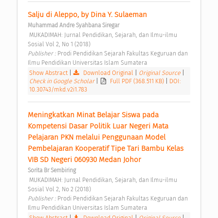
Salju di Aleppo, by Dina Y. Sulaeman 
Muhammad Andre Syahbana Siregar
 MUKADIMAH: Jurnal Pendidikan, Sejarah, dan Ilmu-ilmu 
Sosial Vol 2, No 1 (2018) 
Publisher : 
Prodi Pendidikan Sejarah Fakultas Keguruan dan 
Ilmu Pendidikan Universitas Islam Sumatera 
Show Abstract
|
Download Original
|
Original Source
|
Check in Google Scholar
|
Full PDF (368.511 KB)
|
DOI:
10.30743/mkd.v2i1.783
Meningkatkan Minat Belajar Siswa pada 
Kompetensi Dasar Politik Luar Negeri Mata 
Pelajaran PKN melalui Penggunaan Model 
Pembelajaran Kooperatif Tipe Tari Bambu Kelas 
VIB SD Negeri 060930 Medan Johor 
Sorita Br Sembiring
 MUKADIMAH: Jurnal Pendidikan, Sejarah, dan Ilmu-ilmu 
Sosial Vol 2, No 2 (2018) 
Publisher : 
Prodi Pendidikan Sejarah Fakultas Keguruan dan 
Ilmu Pendidikan Universitas Islam Sumatera 
Show Abstract
|
Download Original
|
Original Source
|