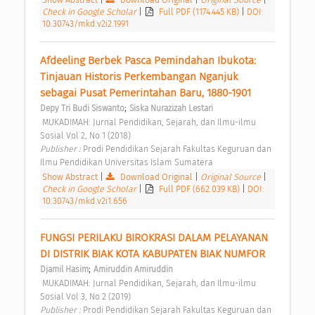
Check in Google Scholar
|
Full PDF (1174.445 KB)
|
DOI:
10.30743/mkd.v2i2.1991
Afdeeling Berbek Pasca Pemindahan Ibukota: 
Tinjauan Historis Perkembangan Nganjuk 
sebagai Pusat Pemerintahan Baru, 1880-1901 
;
Depy Tri Budi Siswanto
Siska Nurazizah Lestari
 MUKADIMAH: Jurnal Pendidikan, Sejarah, dan Ilmu-ilmu 
Sosial Vol 2, No 1 (2018) 
Publisher : 
Prodi Pendidikan Sejarah Fakultas Keguruan dan 
Ilmu Pendidikan Universitas Islam Sumatera 
Show Abstract
|
Download Original
|
Original Source
|
Check in Google Scholar
|
Full PDF (662.039 KB)
|
DOI:
10.30743/mkd.v2i1.656
FUNGSI PERILAKU BIROKRASI DALAM PELAYANAN 
DI DISTRIK BIAK KOTA KABUPATEN BIAK NUMFOR 
;
Djamil Hasim
Amiruddin Amiruddin
 MUKADIMAH: Jurnal Pendidikan, Sejarah, dan Ilmu-ilmu 
Sosial Vol 3, No 2 (2019) 
Publisher : 
Prodi Pendidikan Sejarah Fakultas Keguruan dan 