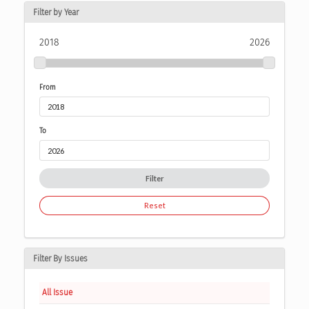
Filter by Year
2018
2026
From
To
Filter
Reset
Filter By Issues
All Issue