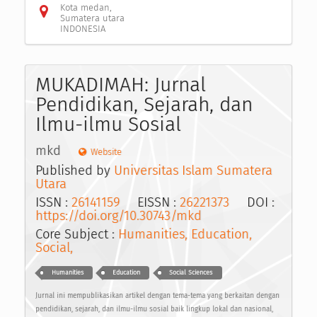
Kota medan,
Sumatera utara
INDONESIA
MUKADIMAH: Jurnal
Pendidikan, Sejarah, dan
Ilmu-ilmu Sosial
mkd
Website
Published by
Universitas Islam Sumatera
Utara
ISSN :
26141159
EISSN :
26221373
DOI :
https://doi.org/10.30743/mkd
Core Subject :
Humanities, Education,
Social,
Humanities
Education
Social Sciences
Jurnal ini mempublikasikan artikel dengan tema-tema yang berkaitan dengan
pendidikan, sejarah, dan ilmu-ilmu sosial baik lingkup lokal dan nasional,