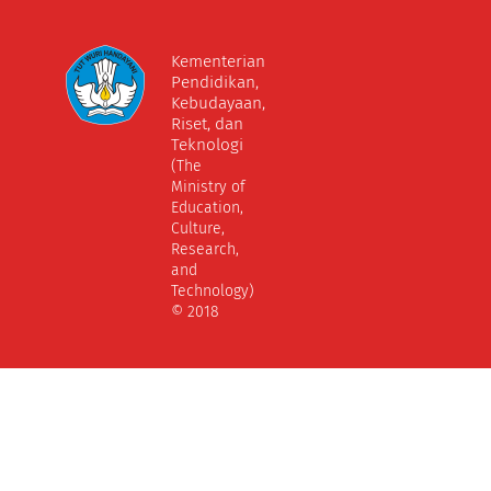
Kementerian
Pendidikan,
Kebudayaan,
Riset, dan
Teknologi
(The
Ministry of
Education,
Culture,
Research,
and
Technology)
© 2018