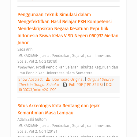
Penggunaan Teknik Simulasi dalam 
Mengefektifkan Hasil Belajar PKN Kompetensi 
Mendeskripsikan Negara Kesatuan Republik 
Indonesia Siswa Kelas V SD Negeri 060937 Medan 
Johor 
Sada Arih
 MUKADIMAH: Jurnal Pendidikan, Sejarah, dan Ilmu-ilmu 
Sosial Vol 2, No 2 (2018) 
Publisher : 
Prodi Pendidikan Sejarah Fakultas Keguruan dan 
Ilmu Pendidikan Universitas Islam Sumatera 
Show Abstract
|
Download Original
|
Original Source
|
Check in Google Scholar
|
Full PDF (1191.82 KB)
|
DOI:
10.30743/mkd.v2i2.1990
Situs Arkeologis Kota Rentang dan Jejak 
Kemaritiman Masa Lampau 
Adam Zaki Gultom
 MUKADIMAH: Jurnal Pendidikan, Sejarah, dan Ilmu-ilmu 
Sosial Vol 2, No 1 (2018) 