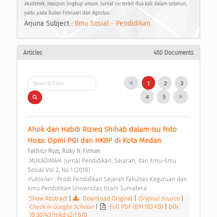
akademik, maupun lingkup umum. Jurnal ini terbit dua kali dalam setahun,
yaitu pada bulan Februari dan Agustus.
Arjuna Subject :
Ilmu Sosial - Pendidikan
Articles
450 Documents
1
2
3
4
5
Ahok dan Habib Rizieq Shihab dalam Isu Foto 
Hoax: Opini PGI dan HKBP di Kota Medan 
;
Fakhrur Rozi
Rizky N. Firman
 MUKADIMAH: Jurnal Pendidikan, Sejarah, dan Ilmu-ilmu 
Sosial Vol 2, No 1 (2018) 
Publisher : 
Prodi Pendidikan Sejarah Fakultas Keguruan dan 
Ilmu Pendidikan Universitas Islam Sumatera 
Show Abstract
|
Download Original
|
Original Source
|
Check in Google Scholar
|
Full PDF (691.183 KB)
|
DOI:
10.30743/mkd.v2i1.670