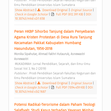
Publisher : 
Prodi Pendidikan Sejarah Fakultas Keguruan dan 
Ilmu Pendidikan Universitas Islam Sumatera 
Show Abstract
|
Download Original
|
Original Source
|
Check in Google Scholar
|
Full PDF (612.391 KB)
|
DOI:
10.30743/mkd.v2i1.658
Peran HKBP Sihorbo Tanjung dalam Penyebaran 
Agama Kristen Protestan di Desa Rura Tanjung 
Kecamatan Pakkat Kabupaten Humbang 
Hasundutan, 1956-2018 
;
;
Monika Sipahutar
Ahmad Fakhri Hutauruk
Asnewastri 
Asnewastri
 MUKADIMAH: Jurnal Pendidikan, Sejarah, dan Ilmu-ilmu 
Sosial Vol 3, No 2 (2019) 
Publisher : 
Prodi Pendidikan Sejarah Fakultas Keguruan dan 
Ilmu Pendidikan Universitas Islam Sumatera 
Show Abstract
|
Download Original
|
Original Source
|
Check in Google Scholar
|
Full PDF (1094.459 KB)
|
DOI:
10.30743/mkd.v3i2.1687
Potensi Radikal-Terorisme dalam Paham Teologi 
Salafiyah: Studi Kasus terhadap Yayasan Minhaj 