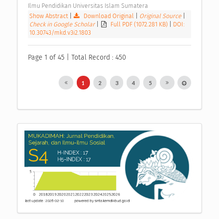
Ilmu Pendidikan Universitas Islam Sumatera 
Show Abstract
|
Download Original
|
Original Source
|
Check in Google Scholar
|
Full PDF (1072.281 KB)
|
DOI:
10.30743/mkd.v3i2.1803
Page 1 of 45 | Total Record : 450
1
2
3
4
5