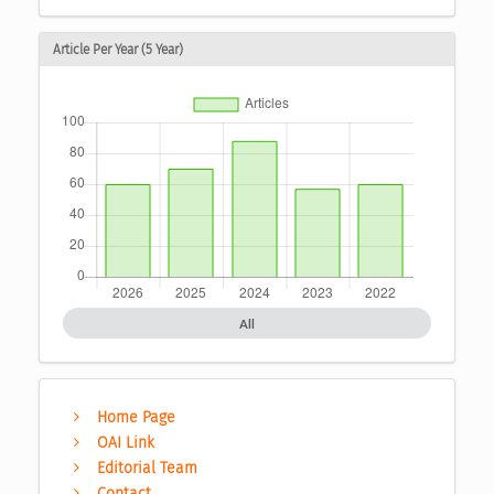
Article Per Year (5 Year)
All
Home Page
OAI Link
Editorial Team
Contact