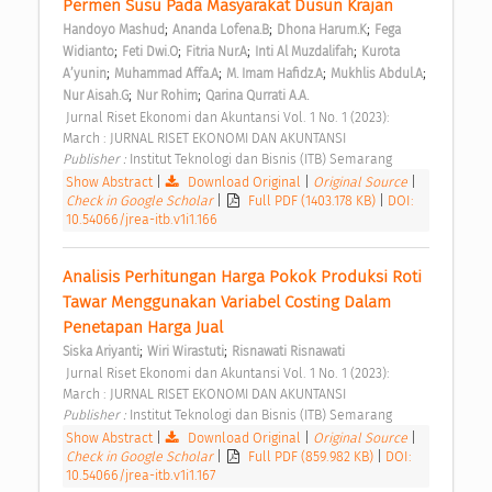
Permen Susu Pada Masyarakat Dusun Krajan 
;
;
;
Handoyo Mashud
Ananda Lofena.B
Dhona Harum.K
Fega 
;
;
;
;
Widianto
Feti Dwi.O
Fitria Nur.A
Inti Al Muzdalifah
Kurota 
;
;
;
;
A’yunin
Muhammad Affa.A
M. Imam Hafidz.A
Mukhlis Abdul.A
;
;
Nur Aisah.G
Nur Rohim
Qarina Qurrati A.A.
 Jurnal Riset Ekonomi dan Akuntansi Vol. 1 No. 1 (2023): 
March : JURNAL RISET EKONOMI DAN AKUNTANSI 
Publisher : 
Institut Teknologi dan Bisnis (ITB) Semarang 
Show Abstract
|
Download Original
|
Original Source
|
Check in Google Scholar
|
Full PDF (1403.178 KB)
|
DOI:
10.54066/jrea-itb.v1i1.166
Analisis Perhitungan Harga Pokok Produksi Roti 
Tawar Menggunakan Variabel Costing Dalam 
Penetapan Harga Jual 
;
;
Siska Ariyanti
Wiri Wirastuti
Risnawati Risnawati
 Jurnal Riset Ekonomi dan Akuntansi Vol. 1 No. 1 (2023): 
March : JURNAL RISET EKONOMI DAN AKUNTANSI 
Publisher : 
Institut Teknologi dan Bisnis (ITB) Semarang 
Show Abstract
|
Download Original
|
Original Source
|
Check in Google Scholar
|
Full PDF (859.982 KB)
|
DOI:
10.54066/jrea-itb.v1i1.167