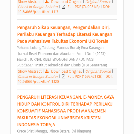
Show Abstract
|
Download Original
|
Original Source
|
Check in Google Scholar
|
Full PDF (74.005 KB)
|
DOI:
10.54066/jrea-itb.v1i1.117
Pengaruh Sikap Keuangan, Pengendalian Diri, 
Perilaku Keuangan Terhadap Literasi Keuangan 
Pada Mahasiswa Fakultas Ekonomi UKI Toraja 
;
;
Yohanis Lotong Ta’dung
Marinus Ronal
Erna Karangan
 Jurnal Riset Ekonomi dan Akuntansi Vol. 1 No. 1 (2023): 
March : JURNAL RISET EKONOMI DAN AKUNTANSI 
Publisher : 
Institut Teknologi dan Bisnis (ITB) Semarang 
Show Abstract
|
Download Original
|
Original Source
|
Check in Google Scholar
|
Full PDF (1699.421 KB)
|
DOI:
10.54066/jrea-itb.v1i1.120
PENGARUH LITERASI KEUANGAN, E-MONEY, GAYA 
HIDUP DAN KONTROL DIRI TERHADAP PERILAKU 
KONSUMTIF MAHASISWA PRODI MANAJEMEN 
FAKULTAS EKONOMI UNIVERSITAS KRISTEN 
INDONESIA TORAJA 
;
;
Grace Sriati Mengga
Mince Batara
Evi Rimpung