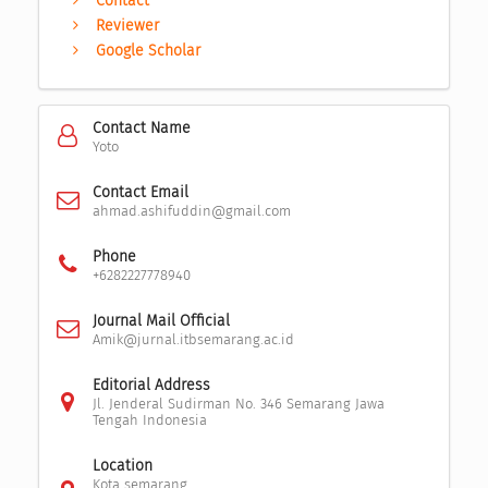
Contact
Reviewer
Google Scholar
Contact Name
Yoto
Contact Email
ahmad.ashifuddin@gmail.com
Phone
+6282227778940
Journal Mail Official
Amik@jurnal.itbsemarang.ac.id
Editorial Address
Jl. Jenderal Sudirman No. 346 Semarang Jawa
Tengah Indonesia
Location
Kota semarang,