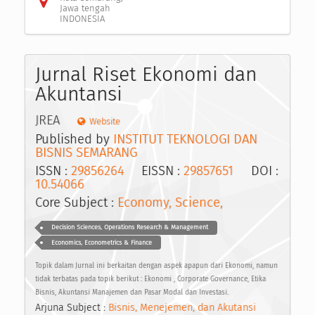
Jawa tengah
INDONESIA
Jurnal Riset Ekonomi dan
Akuntansi
JREA
Website
Published by
INSTITUT TEKNOLOGI DAN
BISNIS SEMARANG
ISSN :
29856264
EISSN :
29857651
DOI :
10.54066
Core Subject :
Economy, Science,
Decision Sciences, Operations Research & Management
Economics, Econometrics & Finance
Topik dalam Jurnal ini berkaitan dengan aspek apapun dari Ekonomi, namun
tidak terbatas pada topik berikut : Ekonomi , Corporate Governance, Etika
Bisnis, Akuntansi Manajemen dan Pasar Modal dan Investasi.
Arjuna Subject :
Bisnis, Menejemen, dan Akutansi