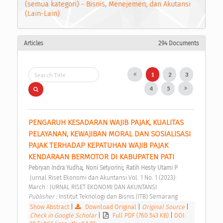
(semua kategori) - Bisnis, Menejemen, dan Akutansi
(Lain-Lain)
Articles
294 Documents
1
2
3
4
5
PENGARUH KESADARAN WAJIB PAJAK, KUALITAS 
PELAYANAN, KEWAJIBAN MORAL DAN SOSIALISASI 
PAJAK TERHADAP KEPATUHAN WAJIB PAJAK 
KENDARAAN BERMOTOR DI KABUPATEN PATI 
;
;
Pebryan Indra Yudha
Noni Setyorini
Ratih Hesty Utami P
 Jurnal Riset Ekonomi dan Akuntansi Vol. 1 No. 1 (2023): 
March : JURNAL RISET EKONOMI DAN AKUNTANSI 
Publisher : 
Institut Teknologi dan Bisnis (ITB) Semarang 
Show Abstract
|
Download Original
|
Original Source
|
Check in Google Scholar
|
Full PDF (760.543 KB)
|
DOI: