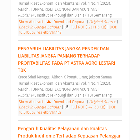
 Jurnal Riset Ekonomi dan Akuntansi Vol. 1 No. 1 (2023): 
March : JURNAL RISET EKONOMI DAN AKUNTANSI 
Publisher : 
Institut Teknologi dan Bisnis (ITB) Semarang 
Show Abstract
|
Download Original
|
Original Source
|
Check in Google Scholar
|
Full PDF (1231.116 KB)
|
DOI:
10.54066/jrea-itb.v1i1.148
PENGARUH LIABILITAS JANGKA PENDEK DAN 
LIABILITAS JANGKA PANJANG TERHADAP 
PROFITABILITAS PADA PT ASTRA AGRO LESTARI 
TBK 
;
;
Grace Sriati Mengga
Althon K Pongtuluran
Jekson Samaa
 Jurnal Riset Ekonomi dan Akuntansi Vol. 1 No. 1 (2023): 
March : JURNAL RISET EKONOMI DAN AKUNTANSI 
Publisher : 
Institut Teknologi dan Bisnis (ITB) Semarang 
Show Abstract
|
Download Original
|
Original Source
|
Check in Google Scholar
|
Full PDF (1441.68 KB)
|
DOI:
10.54066/jrea-itb.v1i1.152
Pengaruh Kualitas Pelayanan dan Kualitas 
Produk Indihome Terhadap Kepuasan Pelanggan 