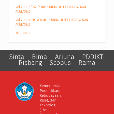
Vol. 2 No. 2 (2024): June : JURNAL RISET EKONOMI DAN
AKUNTANSI
Vol. 2 No. 1 (2024): March : JURNAL RISET EKONOMI DAN
AKUNTANSI
More Issue
Sinta
Bima
Arjuna
PDDIKTI
Risbang
Scopus
Rama
Kementerian
Pendidikan,
Kebudayaan,
Riset, dan
Teknologi
(The