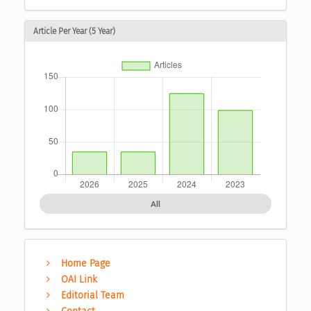
Article Per Year (5 Year)
All
Home Page
OAI Link
Editorial Team