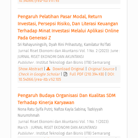
10.54066/jrea-itb.v1i1.93
Pengaruh Pelatihan Pasar Modal, Return 
Investasi, Persepsi Risiko, Dan Literasi Keuangan 
Terhadap Minat Investasi Melalui Aplikasi Online 
Pada Generasi Z 
;
;
Sri Rahayuningsih
Dyah Rini Prihastuty
Kamilatur Ro’fati
 Jurnal Riset Ekonomi dan Akuntansi Vol. 1 No. 2 (2023): June : 
JURNAL RISET EKONOMI DAN AKUNTANSI 
Publisher : 
Institut Teknologi dan Bisnis (ITB) Semarang 
Show Abstract
|
Download Original
|
Original Source
|
Check in Google Scholar
|
Full PDF (210.394 KB)
|
DOI:
10.54066/jrea-itb.v1i2.105
Pengaruh Budaya Organisasi Dan Kualitas SDM 
Terhadap Kinerja Karyawan 
;
;
Nona Ratu Syifa Putri
Nafiza Kayla Sabina
Tazkiyyah 
Nururrohmah
 Jurnal Riset Ekonomi dan Akuntansi Vol. 1 No. 1 (2023): 
March : JURNAL RISET EKONOMI DAN AKUNTANSI 
Publisher : 
Institut Teknologi dan Bisnis (ITB) Semarang 