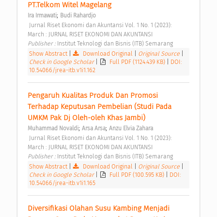
PT.Telkom Witel Magelang 
;
Ira Irmawati
Budi Rahardjo
 Jurnal Riset Ekonomi dan Akuntansi Vol. 1 No. 1 (2023): 
March : JURNAL RISET EKONOMI DAN AKUNTANSI 
Publisher : 
Institut Teknologi dan Bisnis (ITB) Semarang 
Show Abstract
|
Download Original
|
Original Source
|
Check in Google Scholar
|
Full PDF (1124.439 KB)
|
DOI:
10.54066/jrea-itb.v1i1.162
Pengaruh Kualitas Produk Dan Promosi 
Terhadap Keputusan Pembelian (Studi Pada 
UMKM Pak Dj Oleh-oleh Khas Jambi) 
;
;
Muhammad Novaldi
Arsa Arsa
Anzu Elvia Zahara
 Jurnal Riset Ekonomi dan Akuntansi Vol. 1 No. 1 (2023): 
March : JURNAL RISET EKONOMI DAN AKUNTANSI 
Publisher : 
Institut Teknologi dan Bisnis (ITB) Semarang 
Show Abstract
|
Download Original
|
Original Source
|
Check in Google Scholar
|
Full PDF (100.595 KB)
|
DOI:
10.54066/jrea-itb.v1i1.165
Diversifikasi Olahan Susu Kambing Menjadi 