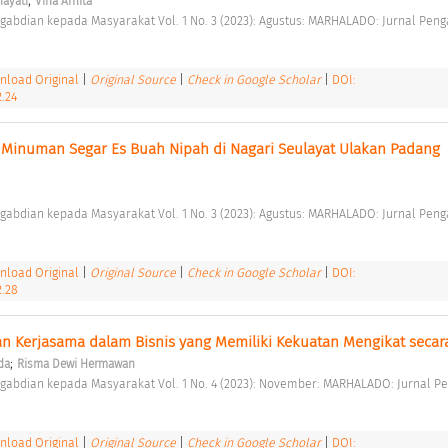
;
hayati
Vina Arnita
load Original
|
Original Source
|
Check in Google Scholar
|
DOI:
.24
inuman Segar Es Buah Nipah di Nagari Seulayat Ulakan Padang 
load Original
|
Original Source
|
Check in Google Scholar
|
DOI:
2.28
;
da
Risma Dewi Hermawan
load Original
|
Original Source
|
Check in Google Scholar
|
DOI: