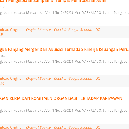
akan Pengelolaan Sampah Di Tempat Pemrosesan Akhir 
nfer
load Original
|
Original Source
|
Check in Google Scholar
|
DOI:
.9
gka Panjang Merger Dan Akuisisi Terhadap Kinerja Keuangan Per
hesa
load Original
|
Original Source
|
Check in Google Scholar
|
DOI:
.10
GAN KERJA DAN KOMITMEN ORGANISASI TERHADAP KARIYAWAN 
load Original
|
Original Source
|
Check in Google Scholar
|
DOI: