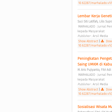
10.62287/marhalado.v1i1
Lembar Kerja Genetik
;
Suci Siti Latifah
Lilis Sup
 MARHALADO : Jurnal Pengabdian kepada Masyarakat Vol. 1 No. 4 (2023): November: MARHALADO: Jurnal Pengabdian 
kepada Masyarakat 
Publisher : 
Arsil Media 
Show Abstract
|
Down
10.62287/marhalado.v1i3
Peningkatan Pengeta
Saing UMKM di Kabu
;
M. Aris Pujiyanto
Fitri Adi
 MARHALADO : Jurnal Pengabdian kepada Masyarakat Vol. 1 No. 4 (2023): November: MARHALADO: Jurnal Pengabdian 
kepada Masyarakat 
Publisher : 
Arsil Media 
Show Abstract
|
Down
10.62287/marhalado.v1i3
Sosialisasi Wisata 