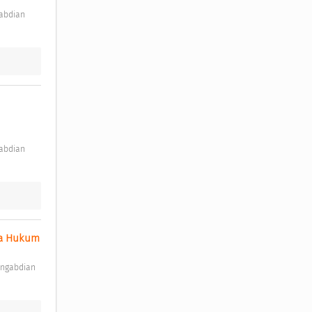
Pentingnya Perjanjian Kerjasama dalam Bisnis yang Memiliki Kekuatan Mengikat secara Hukum 