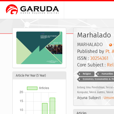
Marhalado
MARHALADO
Published by
Pt. 
ISSN :
30254361
E
Core Subject :
Rel
Religion
Humanities
Article Per Year (5 Year)
Economics, Econometrics & Fi
bidang ilmu Pendidikan, Sosial 
Komputer, Teknik Elektro, Teknik 
Arjuna Subject :
Umum
Articles