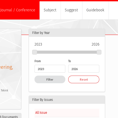
Journal / Conference
Subject
Suggest
Guidebook
Filter by Year
2023
2026
From
To
ering,
Filter
Reset
 Teknik
Filter By Issues
All Issue
8 Documents