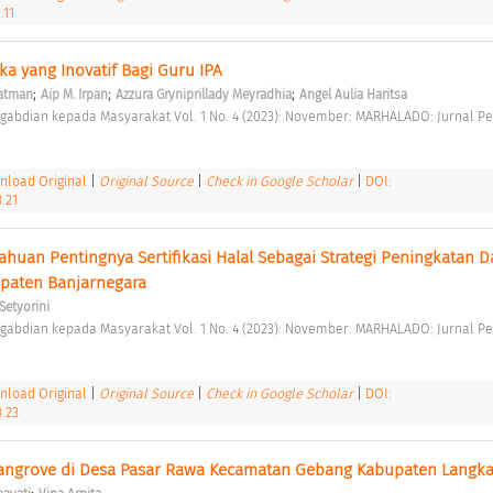
.11
a yang Inovatif Bagi Guru IPA 
;
;
;
ratman
Aip M. Irpan
Azzura Gryniprillady Meyradhia
Angel Aulia Haritsa
load Original
|
Original Source
|
Check in Google Scholar
|
DOI:
.21
huan Pentingnya Sertifikasi Halal Sebagai Strategi Peningkatan Da
paten Banjarnegara 
 Setyorini
load Original
|
Original Source
|
Check in Google Scholar
|
DOI:
.23
Mangrove di Desa Pasar Rawa Kecamatan Gebang Kabupaten Langka