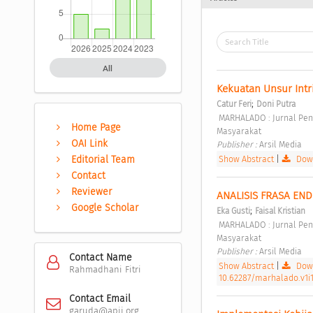
All
Kekuatan Unsur Int
;
Catur Feri
Doni Putra
 MARHALADO : Jurnal Pengabdian kepada Masyarakat Vol. 1 No. 2 (2023): Mei: MARHALADO: Jurnal Pengabdian kepada 
Home Page
Masyarakat 
OAI Link
Publisher : 
Arsil Media 
Show Abstract
|
Down
Editorial Team
Contact
Reviewer
ANALISIS FRASA EN
Google Scholar
;
Eka Gusti
Faisal Kristian
 MARHALADO : Jurnal Pengabdian kepada Masyarakat Vol. 1 No. 2 (2023): Mei: MARHALADO: Jurnal Pengabdian kepada 
Masyarakat 
Publisher : 
Arsil Media 
Contact Name
Show Abstract
|
Down
Rahmadhani Fitri
10.62287/marhalado.v1i1
Contact Email
garuda@apji.org