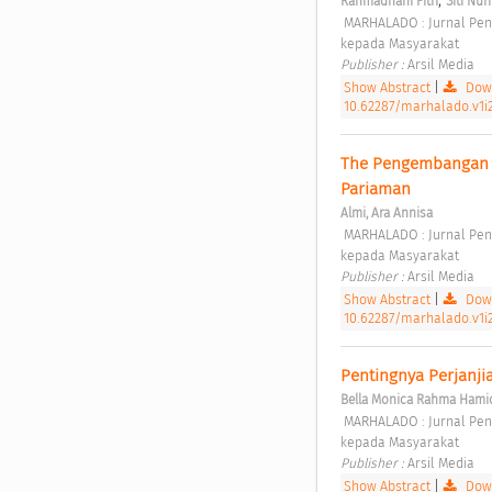
;
Rahmadhani Fitri
Siti Nur
 MARHALADO : Jurnal Pengabdian kepada Masyarakat Vol. 1 No. 3 (2023): Agustus: MARHALADO: Jurnal Pengabdian 
kepada Masyarakat 
Publisher : 
Arsil Media 
Show Abstract
|
Down
10.62287/marhalado.v1i2
The Pengembangan M
Pariaman 
Almi, Ara Annisa
 MARHALADO : Jurnal Pengabdian kepada Masyarakat Vol. 1 No. 3 (2023): Agustus: MARHALADO: Jurnal Pengabdian 
kepada Masyarakat 
Publisher : 
Arsil Media 
Show Abstract
|
Down
10.62287/marhalado.v1i
Bella Monica Rahma Hami
 MARHALADO : Jurnal Pengabdian kepada Masyarakat Vol. 1 No. 4 (2023): November: MARHALADO: Jurnal Pengabdian 
kepada Masyarakat 
Publisher : 
Arsil Media 
Show Abstract
|
Down