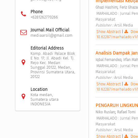
Implementasi Kebij
;
Ghazi Hashim
Feriz Ghaza
Phone
 MARHALADO : Jurnal Pengabdian kepada Masyarakat Vol. 1 No. 2 (2023): Mei: MARHALADO: Jurnal Pengabdian kepada 
+6281262770266
Masyarakat 
Publisher : 
Arsil Media 
Journal Mail Official
Show Abstract
|
Down
mediaarsil@gmail.com
10.62287/marhalado.v1i1
Editorial Address
Analisis Dampak Jan
Komp. Abadi Palace Blok
E No. 17; Jl. Abadi Kel. Tj.
;
Iqbal Fernandez
Irfan Ma
Rejo Kec. Medan
 MARHALADO : Jurnal Pengabdian kepada Masyarakat Vol. 1 No. 2 (2023): Mei: MARHALADO: Jurnal Pengabdian kepada 
Sunggal 20122, Medan,
Masyarakat 
Provinsi Sumatera Utara,
20122
Publisher : 
Arsil Media 
Show Abstract
|
Down
10.62287/marhalado.v1i1
Location
Kota medan,
Sumatera utara
INDONESIA
PENGARUH LINGKUN
;
Niko Ruslan
Rafael Tomi
 MARHALADO : Jurnal Pengabdian kepada Masyarakat Vol. 1 No. 2 (2023): Mei: MARHALADO: Jurnal Pengabdian kepada 
Masyarakat 
Publisher : 
Arsil Media 
Show Abstract
|
Down