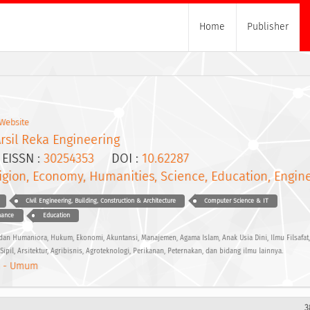
Home
Publisher
Website
Arsil Reka Engineering
ISSN :
30254353
DOI :
10.62287
igion, Economy, Humanities, Science, Education, Engine
Civil Engineering, Building, Construction & Architecture
Computer Science & IT
nance
Education
dan Humaniora, Hukum, Ekonomi, Akuntansi, Manajemen, Agama Islam, Anak Usia Dini, Ilmu Filsafat,
Sipil, Arsitektur, Agribisnis, Agroteknologi, Perikanan, Peternakan, dan bidang ilmu lainnya.
 - Umum
3