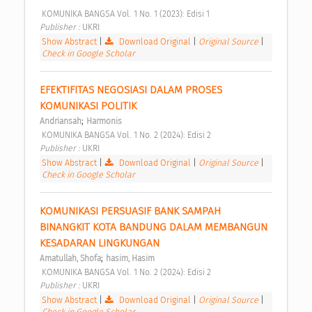
 KOMUNIKA BANGSA Vol. 1 No. 1 (2023): Edisi 1 
Publisher : 
UKRI 
Show Abstract
|
Download Original
|
Original Source
|
Check in Google Scholar
EFEKTIFITAS NEGOSIASI DALAM PROSES 
KOMUNIKASI POLITIK 
;
Andriansah
Harmonis
 KOMUNIKA BANGSA Vol. 1 No. 2 (2024): Edisi 2 
Publisher : 
UKRI 
Show Abstract
|
Download Original
|
Original Source
|
Check in Google Scholar
KOMUNIKASI PERSUASIF BANK SAMPAH 
BINANGKIT KOTA BANDUNG DALAM MEMBANGUN 
KESADARAN LINGKUNGAN 
;
Amatullah, Shofa
hasim, Hasim
 KOMUNIKA BANGSA Vol. 1 No. 2 (2024): Edisi 2 
Publisher : 
UKRI 
Show Abstract
|
Download Original
|
Original Source
|
Check in Google Scholar