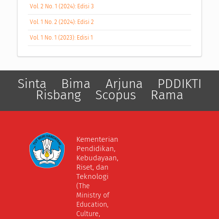
Vol. 2 No. 1 (2024): Edisi 3
Vol. 1 No. 2 (2024): Edisi 2
Vol. 1 No. 1 (2023): Edisi 1
Sinta
Bima
Arjuna
PDDIKTI
Risbang
Scopus
Rama
Kementerian
Pendidikan,
Kebudayaan,
Riset, dan
Teknologi
(The
Ministry of
Education,
Culture,