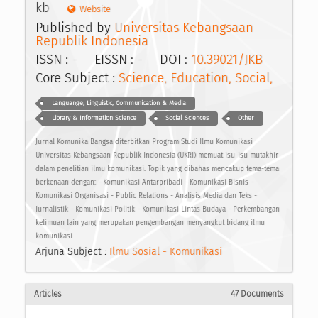
kb
Website
Published by
Universitas Kebangsaan
Republik Indonesia
ISSN :
-
EISSN :
-
DOI :
10.39021/JKB
Core Subject :
Science, Education, Social,
Languange, Linguistic, Communication & Media
Library & Information Science
Social Sciences
Other
Jurnal Komunika Bangsa diterbitkan Program Studi Ilmu Komunikasi
Universitas Kebangsaan Republik Indonesia (UKRI) memuat isu-isu mutakhir
dalam penelitian ilmu komunikasi. Topik yang dibahas mencakup tema-tema
berkenaan dengan: - Komunikasi Antarpribadi - Komunikasi Bisnis -
Komunikasi Organisasi - Public Relations - Analisis Media dan Teks -
Jurnalistik - Komunikasi Politik - Komunikasi Lintas Budaya - Perkembangan
kelimuan lain yang merupakan pengembangan menyangkut bidang ilmu
komunikasi
Arjuna Subject :
Ilmu Sosial - Komunikasi
Articles
47 Documents