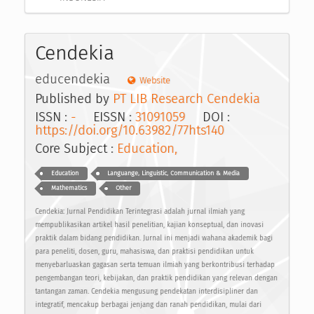
Cendekia
educendekia
Website
Published by
PT LIB Research Cendekia
ISSN :
-
EISSN :
31091059
DOI :
https://doi.org/10.63982/77hts140
Core Subject :
Education,
Education
Languange, Linguistic, Communication & Media
Mathematics
Other
Cendekia: Jurnal Pendidikan Terintegrasi adalah jurnal ilmiah yang
mempublikasikan artikel hasil penelitian, kajian konseptual, dan inovasi
praktik dalam bidang pendidikan. Jurnal ini menjadi wahana akademik bagi
para peneliti, dosen, guru, mahasiswa, dan praktisi pendidikan untuk
menyebarluaskan gagasan serta temuan ilmiah yang berkontribusi terhadap
pengembangan teori, kebijakan, dan praktik pendidikan yang relevan dengan
tantangan zaman. Cendekia mengusung pendekatan interdisipliner dan
integratif, mencakup berbagai jenjang dan ranah pendidikan, mulai dari