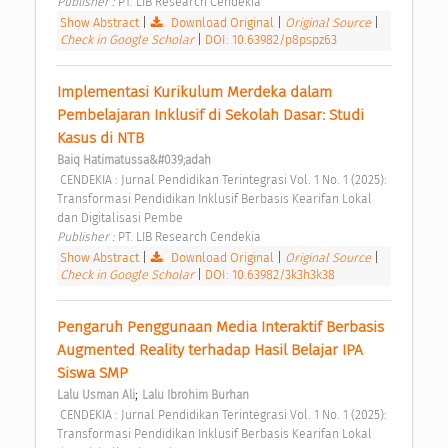
Publisher : 
PT. LIB Research Cendekia 
Show Abstract
|
Download Original
|
Original Source
|
Check in Google Scholar
|
DOI: 10.63982/p8pspz63
Implementasi Kurikulum Merdeka dalam 
Pembelajaran Inklusif di Sekolah Dasar: Studi 
Kasus di NTB 
Baiq Hatimatussa&#039;adah
 CENDEKIA : Jurnal Pendidikan Terintegrasi Vol. 1 No. 1 (2025): 
Transformasi Pendidikan Inklusif Berbasis Kearifan Lokal 
dan Digitalisasi Pembe 
Publisher : 
PT. LIB Research Cendekia 
Show Abstract
|
Download Original
|
Original Source
|
Check in Google Scholar
|
DOI: 10.63982/3k3h3k38
Pengaruh Penggunaan Media Interaktif Berbasis 
Augmented Reality terhadap Hasil Belajar IPA 
Siswa SMP 
;
Lalu Usman Ali
Lalu Ibrohim Burhan
 CENDEKIA : Jurnal Pendidikan Terintegrasi Vol. 1 No. 1 (2025): 
Transformasi Pendidikan Inklusif Berbasis Kearifan Lokal 