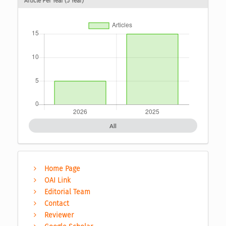
Article Per Year (5 Year)
All
Home Page
OAI Link
Editorial Team
Contact
Reviewer