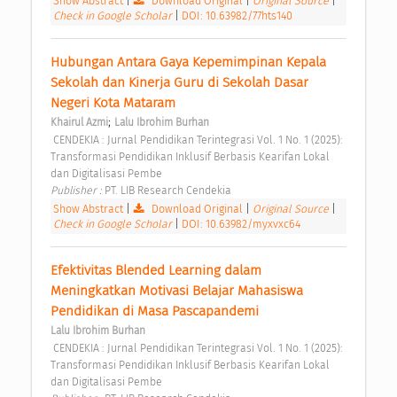
Show Abstract
|
Download Original
|
Original Source
|
Check in Google Scholar
|
DOI: 10.63982/77hts140
Hubungan Antara Gaya Kepemimpinan Kepala 
Sekolah dan Kinerja Guru di Sekolah Dasar 
Negeri Kota Mataram 
;
Khairul Azmi
Lalu Ibrohim Burhan
 CENDEKIA : Jurnal Pendidikan Terintegrasi Vol. 1 No. 1 (2025): 
Transformasi Pendidikan Inklusif Berbasis Kearifan Lokal 
dan Digitalisasi Pembe 
Publisher : 
PT. LIB Research Cendekia 
Show Abstract
|
Download Original
|
Original Source
|
Check in Google Scholar
|
DOI: 10.63982/myxvxc64
Efektivitas Blended Learning dalam 
Meningkatkan Motivasi Belajar Mahasiswa 
Pendidikan di Masa Pascapandemi 
Lalu Ibrohim Burhan
 CENDEKIA : Jurnal Pendidikan Terintegrasi Vol. 1 No. 1 (2025): 
Transformasi Pendidikan Inklusif Berbasis Kearifan Lokal 
dan Digitalisasi Pembe 