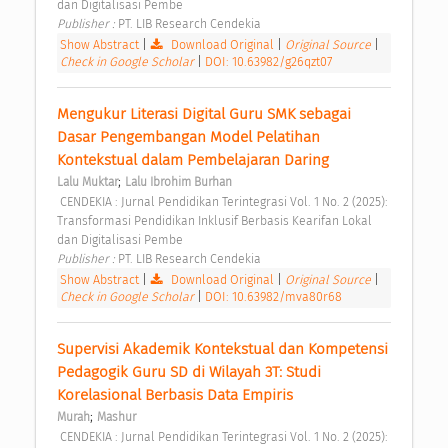
dan Digitalisasi Pembe 
Publisher : 
PT. LIB Research Cendekia 
Show Abstract
|
Download Original
|
Original Source
|
Check in Google Scholar
|
DOI: 10.63982/g26qzt07
Mengukur Literasi Digital Guru SMK sebagai 
Dasar Pengembangan Model Pelatihan 
Kontekstual dalam Pembelajaran Daring 
;
Lalu Muktar
Lalu Ibrohim Burhan
 CENDEKIA : Jurnal Pendidikan Terintegrasi Vol. 1 No. 2 (2025): 
Transformasi Pendidikan Inklusif Berbasis Kearifan Lokal 
dan Digitalisasi Pembe 
Publisher : 
PT. LIB Research Cendekia 
Show Abstract
|
Download Original
|
Original Source
|
Check in Google Scholar
|
DOI: 10.63982/mva80r68
Supervisi Akademik Kontekstual dan Kompetensi 
Pedagogik Guru SD di Wilayah 3T: Studi 
Korelasional Berbasis Data Empiris 
;
Murah
Mashur
 CENDEKIA : Jurnal Pendidikan Terintegrasi Vol. 1 No. 2 (2025): 