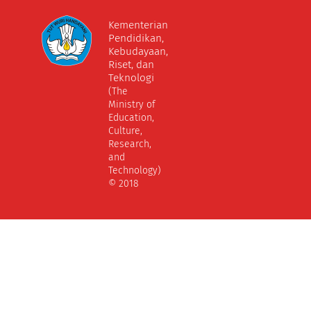
Kementerian
Pendidikan,
Kebudayaan,
Riset, dan
Teknologi
(The
Ministry of
Education,
Culture,
Research,
and
Technology)
© 2018